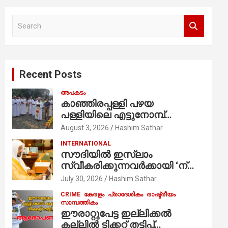
S
e
a
r
c
Recent Posts
h
അപകടം
കാഞ്ഞിരപ്പള്ളി പഴയ
പള്ളിയിലെ എട്ടുനോമ്പ്
ആചരണത്തിന്റെ ഭാഗമായുള്ള
August 3, 2026
Hashim Sathar
പന്തലിന്റെ കാൽനാട്ട് കർമ്മം
INTERNATIONAL
ആർച്ച് പ്രീസ്റ്റ് വെരി. റവ.ഫാ.
സൗദിയില്‍ ഇസ്‌ലാം
കുര്യൻ താമരശ്ശേരി
സ്വീകരിക്കുന്നവര്‍ക്കായി ‘ന്യൂ
നിർവഹിക്കുന്നു.
മുസ്ലിം’ ഡിജിറ്റല്‍ കാര്‍ഡ്
July 30, 2026
Hashim Sathar
സേവനം ആരംഭിച്ചു
CRIME
കേരളം
പ്രാദേശികം
രാഷ്ട്രീയം
സാമ്പത്തികം
ഈരാറ്റുപേട്ട ഇല്ലിക്കൽ
കല്ലിൽ ടിക്കറ്റ് തട്ടിപ്പ്