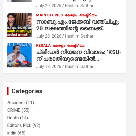
ആരോപണം;
July 29, 2026
Hashim Sathar
MAIN STORIES
കേരളം
രാഷ്ട്രീയം
സാബു.എം.ജേക്കബ് വഞ്ചിച്ചു;
20 ലക്ഷത്തിന്റെ ബൈക്ക്
വിറ്റാണ് തൃക്കാക്കരയില്‍
July 28, 2026
Hashim Sathar
മത്സരിച്ചത്! പ്രചാരണത്തിന്
KERALA
കേരളം
രാഷ്ട്രീയം
രണ്ടേ രണ്ടുപേര്‍ മാത്രമാണ്
പ്ലീഡർ നിയമന വിവാദം: ‘KSU-
ഉണ്ടായിരുന്നത്; സാബുവിന്റേത്
ന് പരാതിയുണ്ടെങ്കിൽ
വ്യക്തിപരമായ നേട്ടത്തിനുള്ള
പരിശോധിക്കും’; രമേശ്
July 18, 2026
Hashim Sathar
പാര്‍ട്ടി; ഇപ്പോള്‍ ഫോണ്‍
ചെന്നിത്തല
വിളിച്ചാല്‍ എടുക്കില്ല;
തിരഞ്ഞെടുപ്പിലെ
ദുരനുഭവങ്ങള്‍ തുറന്നടിച്ച്
Categories
അഖില്‍ മാരാര്‍ ട്വന്റി 20 വിട്ടു
Accident
(11)
CRIME
(55)
Death
(14)
Editor's Pick
(92)
india
(65)