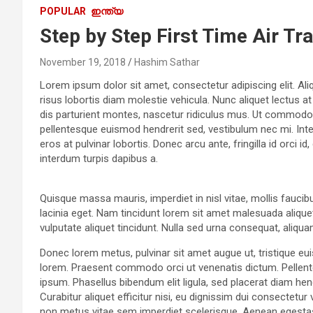
POPULAR
ഇന്ത്യ
Step by Step First Time Air Tr
November 19, 2018
Hashim Sathar
Lorem ipsum dolor sit amet, consectetur adipiscing elit. Aliq
risus lobortis diam molestie vehicula. Nunc aliquet lectus a
dis parturient montes, nascetur ridiculus mus. Ut commodo v
pellentesque euismod hendrerit sed, vestibulum nec mi. Inte
eros at pulvinar lobortis. Donec arcu ante, fringilla id orci 
interdum turpis dapibus a.
Quisque massa mauris, imperdiet in nisl vitae, mollis faucib
lacinia eget. Nam tincidunt lorem sit amet malesuada aliquet
vulputate aliquet tincidunt. Nulla sed urna consequat, aliqu
Donec lorem metus, pulvinar sit amet augue ut, tristique eu
lorem. Praesent commodo orci ut venenatis dictum. Pellent
ipsum. Phasellus bibendum elit ligula, sed placerat diam 
Curabitur aliquet efficitur nisi, eu dignissim dui consectet
non metus vitae sem imperdiet scelerisque. Aenean egestas