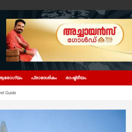
ആരോഗ്യം
പ്രാദേശികം
രാഷ്ട്രീയം
vel Guide