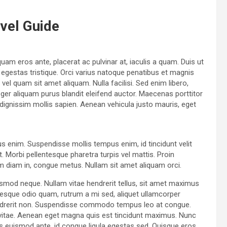
avel Guide
uam eros ante, placerat ac pulvinar at, iaculis a quam. Duis ut
t egestas tristique. Orci varius natoque penatibus et magnis
el quam sit amet aliquam. Nulla facilisi. Sed enim libero,
ger aliquam purus blandit eleifend auctor. Maecenas porttitor
id, dignissim mollis sapien. Aenean vehicula justo mauris, eget
us enim. Suspendisse mollis tempus enim, id tincidunt velit
. Morbi pellentesque pharetra turpis vel mattis. Proin
am diam in, congue metus. Nullam sit amet aliquam orci.
ismod neque. Nullam vitae hendrerit tellus, sit amet maximus
esque odio quam, rutrum a mi sed, aliquet ullamcorper
hendrerit non. Suspendisse commodo tempus leo at congue.
ur vitae. Aenean eget magna quis est tincidunt maximus. Nunc
 euismod ante, id congue ligula egestas sed. Quisque eros