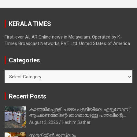
വ്യക്തിപരമായ നേട്ടത്തിനുള്ള പാര്‍ട്ടി;
ഇപ്പോള്‍ ഫോണ്‍ വിളിച്ചാല്‍ എടുക്കില്ല;
തിരഞ്ഞെടുപ്പിലെ ദുരനുഭവങ്ങള്‍ തുറന്നടിച്ച്
KERALA TIMES
അഖില്‍ മാരാര്‍ ട്വന്റി 20 വിട്ടു
First-ever AI, AR Online news in Malayalam. Operated by K-
Times Broadcast Networks PVT Ltd. United States of America
Categories
Categories
Recent Posts
കാഞ്ഞിരപ്പള്ളി പഴയ പള്ളിയിലെ എട്ടുനോമ്പ്
ആചരണത്തിന്റെ ഭാഗമായുള്ള പന്തലിന്റെ
കാൽനാട്ട് കർമ്മം ആർച്ച് പ്രീസ്റ്റ് വെരി.
August 3, 2026
Hashim Sathar
റവ.ഫാ. കുര്യൻ താമരശ്ശേരി നിർവഹിക്കുന്നു.
സൗദിയില്‍ ഇസ്‌ലാം