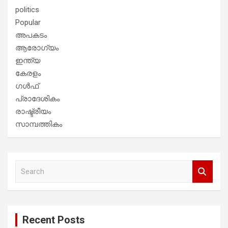
politics
Popular
അപകടം
ആരോഗ്യം
ഇന്ത്യ
കേരളം
ഗൾഫ്
പ്രാദേശികം
രാഷ്ട്രീയം
സാമ്പത്തികം
S
e
a
r
c
Recent Posts
h