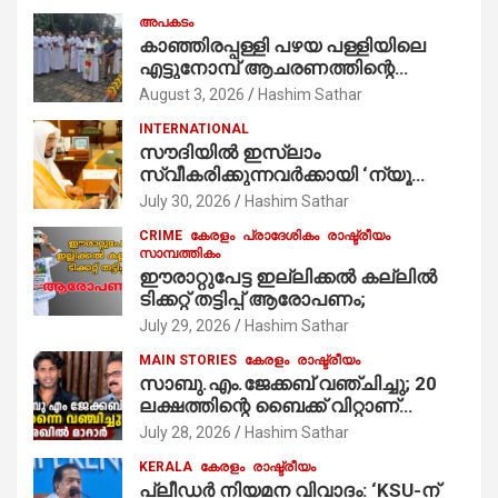
അപകടം
കാഞ്ഞിരപ്പള്ളി പഴയ പള്ളിയിലെ
എട്ടുനോമ്പ് ആചരണത്തിന്റെ
ഭാഗമായുള്ള പന്തലിന്റെ കാൽനാട്ട്
August 3, 2026
Hashim Sathar
കർമ്മം ആർച്ച് പ്രീസ്റ്റ് വെരി. റവ.ഫാ.
INTERNATIONAL
കുര്യൻ താമരശ്ശേരി
സൗദിയില്‍ ഇസ്‌ലാം
നിർവഹിക്കുന്നു.
സ്വീകരിക്കുന്നവര്‍ക്കായി ‘ന്യൂ
മുസ്ലിം’ ഡിജിറ്റല്‍ കാര്‍ഡ് സേവനം
July 30, 2026
Hashim Sathar
ആരംഭിച്ചു
CRIME
കേരളം
പ്രാദേശികം
രാഷ്ട്രീയം
സാമ്പത്തികം
ഈരാറ്റുപേട്ട ഇല്ലിക്കൽ കല്ലിൽ
ടിക്കറ്റ് തട്ടിപ്പ് ആരോപണം;
July 29, 2026
Hashim Sathar
MAIN STORIES
കേരളം
രാഷ്ട്രീയം
സാബു.എം.ജേക്കബ് വഞ്ചിച്ചു; 20
ലക്ഷത്തിന്റെ ബൈക്ക് വിറ്റാണ്
തൃക്കാക്കരയില്‍ മത്സരിച്ചത്!
July 28, 2026
Hashim Sathar
പ്രചാരണത്തിന് രണ്ടേ രണ്ടുപേര്‍
KERALA
കേരളം
രാഷ്ട്രീയം
മാത്രമാണ് ഉണ്ടായിരുന്നത്;
പ്ലീഡർ നിയമന വിവാദം: ‘KSU-ന്
സാബുവിന്റേത് വ്യക്തിപരമായ