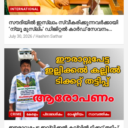
INTERNATIONAL
സൗദിയില്‍ ഇസ്‌ലാം സ്വീകരിക്കുന്നവര്‍ക്കായി
‘ന്യൂ മുസ്ലിം’ ഡിജിറ്റല്‍ കാര്‍ഡ് സേവനം
ആരംഭിച്ചു
July 30, 2026
Hashim Sathar
CRIME
കേരളം
പ്രാദേശികം
രാഷ്ട്രീയം
സാമ്പത്തികം
ഈരാറ്റുപേട്ട ഇല്ലിക്കൽ കല്ലിൽ ടിക്കറ്റ് തട്ടിപ്പ്