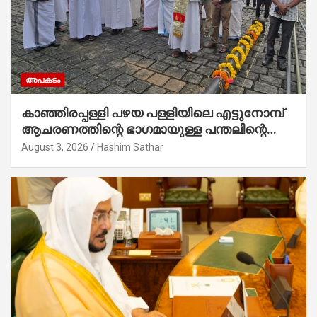
അപകടം
കാഞ്ഞിരപ്പള്ളി പഴയ പള്ളിയിലെ എട്ടുനോമ്പ്
ആചരണത്തിന്റെ ഭാഗമായുള്ള പന്തലിന്റെ
കാൽനാട്ട് കർമ്മം ആർച്ച് പ്രീസ്റ്റ് വെരി.
August 3, 2026
Hashim Sathar
റവ.ഫാ. കുര്യൻ താമരശ്ശേരി നിർവഹിക്കുന്നു.