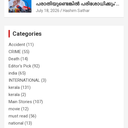
പരാതിയുണ്ടെങ്കിൽ പരിശോധിക്കും’;
നേട്ടത്തിനുള്ള പാര്‍ട്ടി; ഇപ്പോള്‍
രമേശ് ചെന്നിത്തല
ഫോണ്‍ വിളിച്ചാല്‍ എടുക്കില്ല;
July 18, 2026
Hashim Sathar
തിരഞ്ഞെടുപ്പിലെ ദുരനുഭവങ്ങള്‍
തുറന്നടിച്ച് അഖില്‍ മാരാര്‍ ട്വന്റി 20
വിട്ടു
Categories
Accident
(11)
CRIME
(55)
Death
(14)
Editor's Pick
(92)
india
(65)
INTERNATIONAL
(3)
kerala
(131)
kerala
(2)
Main Stories
(107)
movie
(12)
must read
(56)
national
(13)