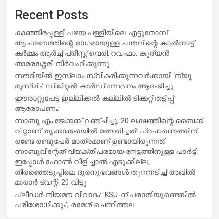
Recent Posts
കാഞ്ഞിരപ്പള്ളി പഴയ പള്ളിയിലെ എട്ടുനോമ്പ്
ആചരണത്തിന്റെ ഭാഗമായുള്ള പന്തലിന്റെ കാൽനാട്ട്
കർമ്മം ആർച്ച് പ്രീസ്റ്റ് വെരി. റവ.ഫാ. കുര്യൻ
താമരശ്ശേരി നിർവഹിക്കുന്നു.
സൗദിയില്‍ ഇസ്‌ലാം സ്വീകരിക്കുന്നവര്‍ക്കായി ‘ന്യൂ
മുസ്ലിം’ ഡിജിറ്റല്‍ കാര്‍ഡ് സേവനം ആരംഭിച്ചു
ഈരാറ്റുപേട്ട ഇല്ലിക്കൽ കല്ലിൽ ടിക്കറ്റ് തട്ടിപ്പ്
ആരോപണം;
സാബു.എം.ജേക്കബ് വഞ്ചിച്ചു; 20 ലക്ഷത്തിന്റെ ബൈക്ക്
വിറ്റാണ് തൃക്കാക്കരയില്‍ മത്സരിച്ചത്! പ്രചാരണത്തിന്
രണ്ടേ രണ്ടുപേര്‍ മാത്രമാണ് ഉണ്ടായിരുന്നത്;
സാബുവിന്റേത് വ്യക്തിപരമായ നേട്ടത്തിനുള്ള പാര്‍ട്ടി;
ഇപ്പോള്‍ ഫോണ്‍ വിളിച്ചാല്‍ എടുക്കില്ല;
തിരഞ്ഞെടുപ്പിലെ ദുരനുഭവങ്ങള്‍ തുറന്നടിച്ച് അഖില്‍
മാരാര്‍ ട്വന്റി 20 വിട്ടു
പ്ലീഡർ നിയമന വിവാദം: ‘KSU-ന് പരാതിയുണ്ടെങ്കിൽ
പരിശോധിക്കും’; രമേശ് ചെന്നിത്തല