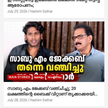
ആരോപണം;
July 29, 2026
Hashim Sathar
MAIN STORIES
കേരളം
രാഷ്ട്രീയം
സാബു.എം.ജേക്കബ് വഞ്ചിച്ചു; 20
ലക്ഷത്തിന്റെ ബൈക്ക് വിറ്റാണ് തൃക്കാക്കരയില്‍
മത്സരിച്ചത്! പ്രചാരണത്തിന് രണ്ടേ രണ്ടുപേര്‍
July 28, 2026
Hashim Sathar
മാത്രമാണ് ഉണ്ടായിരുന്നത്; സാബുവിന്റേത്