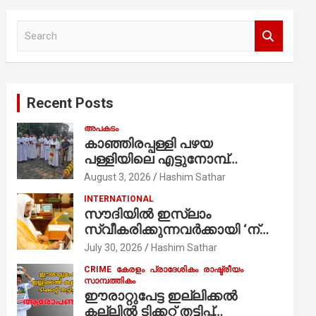
S
e
a
r
c
Recent Posts
h
അപകടം
കാഞ്ഞിരപ്പള്ളി പഴയ
പള്ളിയിലെ എട്ടുനോമ്പ്
ആചരണത്തിന്റെ ഭാഗമായുള്ള
August 3, 2026
Hashim Sathar
പന്തലിന്റെ കാൽനാട്ട് കർമ്മം
INTERNATIONAL
ആർച്ച് പ്രീസ്റ്റ് വെരി. റവ.ഫാ.
സൗദിയില്‍ ഇസ്‌ലാം
കുര്യൻ താമരശ്ശേരി
സ്വീകരിക്കുന്നവര്‍ക്കായി ‘ന്യൂ
നിർവഹിക്കുന്നു.
മുസ്ലിം’ ഡിജിറ്റല്‍ കാര്‍ഡ്
July 30, 2026
Hashim Sathar
സേവനം ആരംഭിച്ചു
CRIME
കേരളം
പ്രാദേശികം
രാഷ്ട്രീയം
സാമ്പത്തികം
ഈരാറ്റുപേട്ട ഇല്ലിക്കൽ
കല്ലിൽ ടിക്കറ്റ് തട്ടിപ്പ്