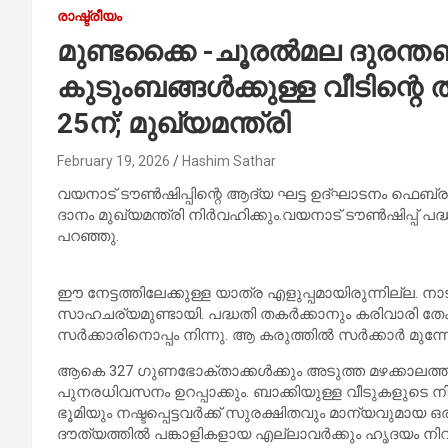
രാഷ്ട്രീയം
മുണ്ടക്കൈ -ചൂരൽമല ദുരന്ത
കുടുംബങ്ങൾക്കുള്ള വീടിന്റ
25ന്; മുഖ്യമന്ത്രി
February 19, 2026
Hashim Sathar
വയനാട് ടൗൺഷിപ്പിന്റെ ആദ്യ ഘട്ട ഉദ്ഘാടനം ഫെബ്രുവ
ദാനം മുഖ്യമന്ത്രി നിർവഹിക്കും.വയനാട് ടൗൺഷിപ്പ് പദ്ധ
പറഞ്ഞു.
ഈ നേട്ടത്തിലേക്കുള്ള യാത്ര എളുപ്പമായിരുന്നില്ല.
സാഹചര്യമുണ്ടായി. പദ്ധതി തകർക്കാനും കരിവാരി തേക്
സർക്കാരിനൊപ്പം നിന്നു. ആ കരുത്തിൽ സർക്കാർ മുന്നേറ
ആകെ 327 ഗുണഭോക്താക്കൾക്കും അടുത്ത മഴക്കാലത്തിന
പുനരധിവസനം ഉറപ്പാക്കും. ബാക്കിയുള്ള വീടുകളുടെ നിർ
ഭൂമിയും നഷ്ടപ്പെട്ടവർക്ക് സുരക്ഷിതവും മാന്യവുമാ
ദൗത്യത്തിൽ പങ്കാളികളായ എല്ലാവർക്കും ഹൃദയം നിറഞ