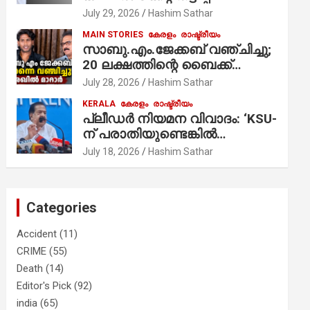
ആരോപണം;
July 29, 2026
Hashim Sathar
MAIN STORIES
കേരളം
രാഷ്ട്രീയം
സാബു.എം.ജേക്കബ് വഞ്ചിച്ചു;
20 ലക്ഷത്തിന്റെ ബൈക്ക്
വിറ്റാണ് തൃക്കാക്കരയില്‍
July 28, 2026
Hashim Sathar
മത്സരിച്ചത്! പ്രചാരണത്തിന്
KERALA
കേരളം
രാഷ്ട്രീയം
രണ്ടേ രണ്ടുപേര്‍ മാത്രമാണ്
പ്ലീഡർ നിയമന വിവാദം: ‘KSU-
ഉണ്ടായിരുന്നത്; സാബുവിന്റേത്
ന് പരാതിയുണ്ടെങ്കിൽ
വ്യക്തിപരമായ നേട്ടത്തിനുള്ള
പരിശോധിക്കും’; രമേശ്
July 18, 2026
Hashim Sathar
പാര്‍ട്ടി; ഇപ്പോള്‍ ഫോണ്‍
ചെന്നിത്തല
വിളിച്ചാല്‍ എടുക്കില്ല;
തിരഞ്ഞെടുപ്പിലെ
ദുരനുഭവങ്ങള്‍ തുറന്നടിച്ച്
Categories
അഖില്‍ മാരാര്‍ ട്വന്റി 20 വിട്ടു
Accident
(11)
CRIME
(55)
Death
(14)
Editor's Pick
(92)
india
(65)