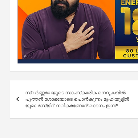
Post
സ്വർണ്ണമലയുടെ സാംസ്‌കാരിക നെറുകയിൽ
navigation
പുത്തൻ ശോഭയോടെ പൊൻകുന്നം മുഹിയുദ്ദീൻ
ജുമാ മസ്ജിദ്: നവീകരണോദ്ഘാടനം ഇന്ന്*.