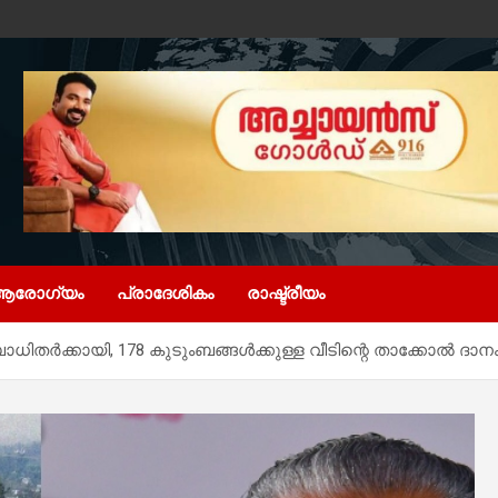
ആരോഗ്യം
പ്രാദേശികം
രാഷ്ട്രീയം
ധിതർക്കായി, 178 കുടുംബങ്ങൾക്കുള്ള വീടിന്റെ താക്കോൽ ദാനം 