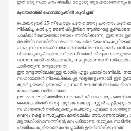
ഇത് ഒരു സമാപനം അല്ല. മറ്റൊരു തുടക്കമാണെന്നും മുഖ്
മുഖ്യമന്ത്രി ഫേസ്ബുക്കിൽ കുറിച്ചത്
ഫെബ്രുവരി 25-ന് കേരളം പുതിയൊരു ചരിത്രം കുറിക്ക
നിർമ്മിച്ച കൽപ്പറ്റ ടൗൺഷിപ്പിൻ്റെ ആദ്യഘട്ട ഉദ്ഘാ
ചാരിതാർത്ഥ്യത്തോടെയും അറിയിക്കുന്നു. ഇത് ഒരു ഉദ
അതിജീവനത്തിൻ്റെ മഹത്തായ പ്രഖ്യാപനം കൂടിയാണ്.ഉരു
പകച്ചുനിന്നവർക്ക് സർക്കാർ നൽകിയ ഉറപ്പാണ് പാലിക്കപ്പ
വീണ്ടെടുക്കും” എന്നാണ് അന്ന് നമ്മൾ തീരുമാനമെടുത്ത
വാഗ്ദാനങ്ങൾ നൽകാനല്ല, നടപ്പാക്കാനാണ് സർക്കാർ 
ചാർത്തുന്ന നേട്ടമാണിത്.
ഈ നേട്ടത്തിലേക്കുള്ള യാത്ര എളുപ്പമായിരുന്നില്ല.
സഹായങ്ങൾ നിഷേധിക്കപ്പെട്ട ഘട്ടങ്ങളുണ്ടായി. ഈ ഉദ
തുടർച്ചയായി ഉണ്ടായി. എന്നാൽ ജനങ്ങൾ സർക്കാരിനൊപ്പ
പോകാതെ, വഴിമാറാതെ.
ഈ മഹാദൗത്യത്തിൽ സർക്കാർ ജീവനക്കാരും തൊഴിലാ
കൈകോർത്ത് നിന്നു. യുവജനങ്ങളും സ്കൂൾ കുട്ടികളും 
സഹായങ്ങൾ നൽകുകയും ചെയ്തു. എല്ലാ ഭാഗത്തുനി
വെറും കെട്ടിട സമുച്ചയം മാത്രമല്ല. അവഗണനയ്ക്കു
ആത്മവിശ്വാസത്തിന്റെ മറുപടിയാണ്. നമ്മുടെ നാടിൻ
പ്രതീകം കൂടിയാണ് കല്പറ്റയിൽ ഉയർന്നിരിക്കുന്നത്.