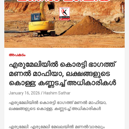
അപകടം
എരുമേലിയിൽ കൊരട്ടി ഭാഗത്ത്
മണൽ മാഫിയാ, ലക്ഷങ്ങളുടെ
കൊള്ള; കണ്ണടച്ച് അധികാരികൾ
January 16, 2026
Hashim Sathar
എരുമേലിയിൽ കൊരട്ടി ഭാഗത്ത് മണൽ മാഫിയാ,
ലക്ഷങ്ങളുടെ കൊള്ള; കണ്ണടച്ച് അധികാരികൾ
എരുമേലി: എരുമേലി മേഖലയിൽ മണൽവാരലും