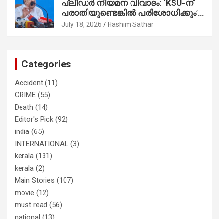
പ്ലീഡർ നിയമന വിവാദം: ‘KSU-ന്
സാബുവിന്റേത് വ്യക്തിപരമായ
പരാതിയുണ്ടെങ്കിൽ പരിശോധിക്കും’;
നേട്ടത്തിനുള്ള പാര്‍ട്ടി; ഇപ്പോള്‍
രമേശ് ചെന്നിത്തല
ഫോണ്‍ വിളിച്ചാല്‍ എടുക്കില്ല;
July 18, 2026
Hashim Sathar
തിരഞ്ഞെടുപ്പിലെ ദുരനുഭവങ്ങള്‍
തുറന്നടിച്ച് അഖില്‍ മാരാര്‍ ട്വന്റി 20
വിട്ടു
Categories
Accident
(11)
CRIME
(55)
Death
(14)
Editor's Pick
(92)
india
(65)
INTERNATIONAL
(3)
kerala
(131)
kerala
(2)
Main Stories
(107)
movie
(12)
must read
(56)
national
(13)