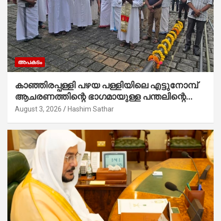
അപകടം
കാഞ്ഞിരപ്പള്ളി പഴയ പള്ളിയിലെ എട്ടുനോമ്പ്
ആചരണത്തിന്റെ ഭാഗമായുള്ള പന്തലിന്റെ
കാൽനാട്ട് കർമ്മം ആർച്ച് പ്രീസ്റ്റ് വെരി.
August 3, 2026
Hashim Sathar
റവ.ഫാ. കുര്യൻ താമരശ്ശേരി നിർവഹിക്കുന്നു.