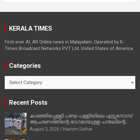
മാത്രമാണ് ഉണ്ടായിരുന്നത്; സാബുവിന്റേത്
വ്യക്തിപരമായ നേട്ടത്തിനുള്ള പാര്‍ട്ടി;
ഇപ്പോള്‍ ഫോണ്‍ വിളിച്ചാല്‍ എടുക്കില്ല;
തിരഞ്ഞെടുപ്പിലെ ദുരനുഭവങ്ങള്‍ തുറന്നടിച്ച്
KERALA TIMES
അഖില്‍ മാരാര്‍ ട്വന്റി 20 വിട്ടു
First-ever AI, AR Online news in Malayalam. Operated by K-
Times Broadcast Networks PVT Ltd. United States of America
Categories
Categories
Recent Posts
കാഞ്ഞിരപ്പള്ളി പഴയ പള്ളിയിലെ എട്ടുനോമ്പ്
ആചരണത്തിന്റെ ഭാഗമായുള്ള പന്തലിന്റെ
കാൽനാട്ട് കർമ്മം ആർച്ച് പ്രീസ്റ്റ് വെരി.
August 3, 2026
Hashim Sathar
റവ.ഫാ. കുര്യൻ താമരശ്ശേരി നിർവഹിക്കുന്നു.