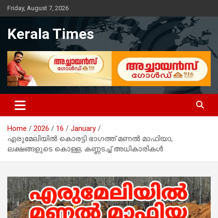
Skip
Friday, August 7, 2026
to
content
Kerala Times
Home
2026
16
January
എരുമേലിയിൽ കൊരട്ടി ഭാഗത്ത് മണൽ മാഫിയാ,
ലക്ഷങ്ങളുടെ കൊള്ള; കണ്ണടച്ച് അധികാരികൾ