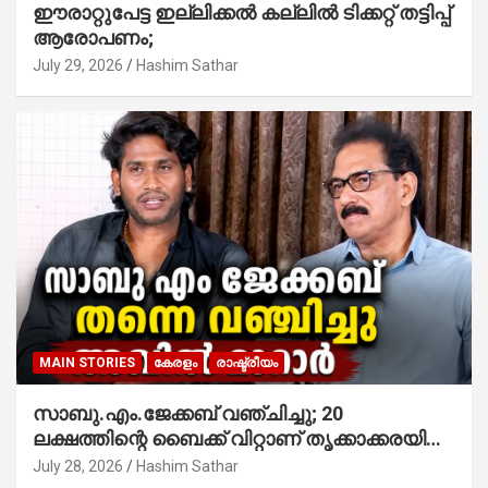
ഈരാറ്റുപേട്ട ഇല്ലിക്കൽ കല്ലിൽ ടിക്കറ്റ് തട്ടിപ്പ്
ആരോപണം;
July 29, 2026
Hashim Sathar
MAIN STORIES
കേരളം
രാഷ്ട്രീയം
സാബു.എം.ജേക്കബ് വഞ്ചിച്ചു; 20
ലക്ഷത്തിന്റെ ബൈക്ക് വിറ്റാണ് തൃക്കാക്കരയില്‍
മത്സരിച്ചത്! പ്രചാരണത്തിന് രണ്ടേ രണ്ടുപേര്‍
July 28, 2026
Hashim Sathar