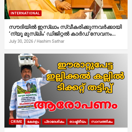
INTERNATIONAL
സൗദിയില്‍ ഇസ്‌ലാം സ്വീകരിക്കുന്നവര്‍ക്കായി
‘ന്യൂ മുസ്ലിം’ ഡിജിറ്റല്‍ കാര്‍ഡ് സേവനം
ആരംഭിച്ചു
July 30, 2026
Hashim Sathar
CRIME
കേരളം
പ്രാദേശികം
രാഷ്ട്രീയം
സാമ്പത്തികം