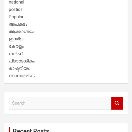
national
politics
Popular
അപകടം
ആരോഗ്യം
ഇന്ത്യ
കേരളം
ഗൾഫ്
പ്രാദേശികം
രാഷ്ട്രീയം
സാമ്പത്തികം
S
e
a
r
c
Recent Posts
h