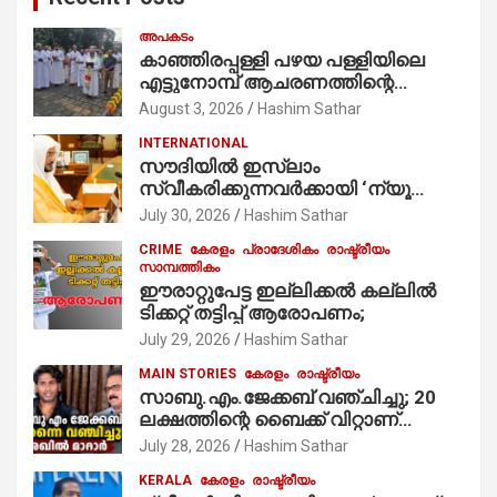
അപകടം
കാഞ്ഞിരപ്പള്ളി പഴയ പള്ളിയിലെ
എട്ടുനോമ്പ് ആചരണത്തിന്റെ
ഭാഗമായുള്ള പന്തലിന്റെ കാൽനാട്ട്
August 3, 2026
Hashim Sathar
കർമ്മം ആർച്ച് പ്രീസ്റ്റ് വെരി. റവ.ഫാ.
INTERNATIONAL
കുര്യൻ താമരശ്ശേരി
സൗദിയില്‍ ഇസ്‌ലാം
നിർവഹിക്കുന്നു.
സ്വീകരിക്കുന്നവര്‍ക്കായി ‘ന്യൂ
മുസ്ലിം’ ഡിജിറ്റല്‍ കാര്‍ഡ് സേവനം
July 30, 2026
Hashim Sathar
ആരംഭിച്ചു
CRIME
കേരളം
പ്രാദേശികം
രാഷ്ട്രീയം
സാമ്പത്തികം
ഈരാറ്റുപേട്ട ഇല്ലിക്കൽ കല്ലിൽ
ടിക്കറ്റ് തട്ടിപ്പ് ആരോപണം;
July 29, 2026
Hashim Sathar
MAIN STORIES
കേരളം
രാഷ്ട്രീയം
സാബു.എം.ജേക്കബ് വഞ്ചിച്ചു; 20
ലക്ഷത്തിന്റെ ബൈക്ക് വിറ്റാണ്
തൃക്കാക്കരയില്‍ മത്സരിച്ചത്!
July 28, 2026
Hashim Sathar
പ്രചാരണത്തിന് രണ്ടേ രണ്ടുപേര്‍
KERALA
കേരളം
രാഷ്ട്രീയം
മാത്രമാണ് ഉണ്ടായിരുന്നത്;