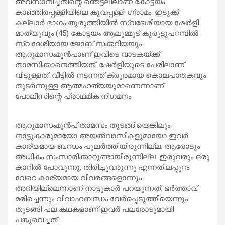
അവസാനിച്ചതിന്റെ ഞെട്ടലിലാണ് കോട്ടയം
കാഞ്ഞിരപ്പള്ളിയിലെ കൂവപ്പള്ളി ഗ്രാമം. ഇടുക്കി
കല്ലാർ ഭാഗം തുരുത്തിയിൽ സ്വദേശിയായ ഷേർളി
മാത്യുവും (45) കോട്ടയം ആലുമ്മൂട് കുരുട്ടുപറമ്പിൽ
സ്വദേശിയായ ജോബ് സക്കറിയയും
ആറുമാസംമുൻപാണ് ഇവിടെ വാടകയ്ക്ക്
താമസിക്കാനെത്തിയത്. ഷേർളിയുടെ പേരിലാണ്
വീടുള്ളത്. വീട്ടിൽ നടന്നത് ക്രൂരമായ കൊലപാതകവും
തുടർന്നുള്ള ആത്മഹത്യയുമാണെന്നാണ്
പോലീസിന്റെ പ്രാഥമിക നിഗമനം.
ആറുമാസംമുൻപ് താമസം തുടങ്ങിയെങ്കിലും
നാട്ടുകാരുമായോ അയൽവാസികളുമായോ ഇവർ
കാര്യമായ ബന്ധം പുലർത്തിയിരുന്നില്ല. ആരോടും
അധികം സംസാരിക്കാറുണ്ടായിരുന്നില്ല. ഇരുവരും ഒരു
കാറിൽ പോവുന്നു, തിരിച്ചുവരുന്നു എന്നതിലപ്പുറം
വേറെ കാര്യമായ വിവരങ്ങളൊന്നും
അറിയില്ലെന്നാണ് നാട്ടുകാർ പറയുന്നത്. ഭർത്താവ്
മരിച്ചെന്നും വിവാഹബന്ധം വേർപ്പെടുത്തിയെന്നും
തുടങ്ങി പല കഥകളാണ് ഇവർ പലരോടുമായി
പങ്കുവെച്ചത്.