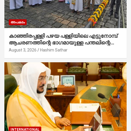
അപകടം
കാഞ്ഞിരപ്പള്ളി പഴയ പള്ളിയിലെ എട്ടുനോമ്പ്
ആചരണത്തിന്റെ ഭാഗമായുള്ള പന്തലിന്റെ
കാൽനാട്ട് കർമ്മം ആർച്ച് പ്രീസ്റ്റ് വെരി.
August 3, 2026
Hashim Sathar
റവ.ഫാ. കുര്യൻ താമരശ്ശേരി നിർവഹിക്കുന്നു.
INTERNATIONAL