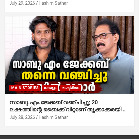
July 29, 2026
Hashim Sathar
MAIN STORIES
കേരളം
രാഷ്ട്രീയം
സാബു.എം.ജേക്കബ് വഞ്ചിച്ചു; 20
ലക്ഷത്തിന്റെ ബൈക്ക് വിറ്റാണ് തൃക്കാക്കരയില്‍
മത്സരിച്ചത്! പ്രചാരണത്തിന് രണ്ടേ രണ്ടുപേര്‍
July 28, 2026
Hashim Sathar
മാത്രമാണ് ഉണ്ടായിരുന്നത്; സാബുവിന്റേത്
വ്യക്തിപരമായ നേട്ടത്തിനുള്ള പാര്‍ട്ടി;
ഇപ്പോള്‍ ഫോണ്‍ വിളിച്ചാല്‍ എടുക്കില്ല;