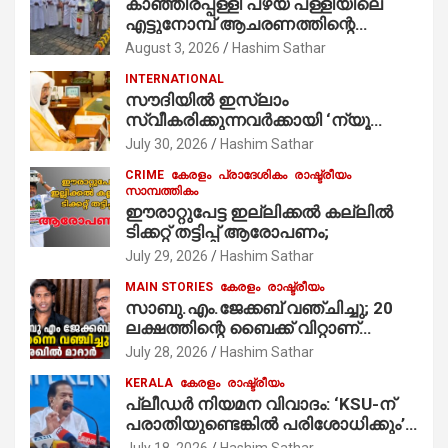
കാഞ്ഞിരപ്പള്ളി പഴയ പള്ളിയിലെ
എട്ടുനോമ്പ് ആചരണത്തിന്റെ
ഭാഗമായുള്ള പന്തലിന്റെ കാൽനാട്ട്
August 3, 2026
Hashim Sathar
കർമ്മം ആർച്ച് പ്രീസ്റ്റ് വെരി. റവ.ഫാ.
INTERNATIONAL
കുര്യൻ താമരശ്ശേരി
സൗദിയില്‍ ഇസ്‌ലാം
നിർവഹിക്കുന്നു.
സ്വീകരിക്കുന്നവര്‍ക്കായി ‘ന്യൂ
മുസ്ലിം’ ഡിജിറ്റല്‍ കാര്‍ഡ് സേവനം
July 30, 2026
Hashim Sathar
ആരംഭിച്ചു
CRIME
കേരളം
പ്രാദേശികം
രാഷ്ട്രീയം
സാമ്പത്തികം
ഈരാറ്റുപേട്ട ഇല്ലിക്കൽ കല്ലിൽ
ടിക്കറ്റ് തട്ടിപ്പ് ആരോപണം;
July 29, 2026
Hashim Sathar
MAIN STORIES
കേരളം
രാഷ്ട്രീയം
സാബു.എം.ജേക്കബ് വഞ്ചിച്ചു; 20
ലക്ഷത്തിന്റെ ബൈക്ക് വിറ്റാണ്
തൃക്കാക്കരയില്‍ മത്സരിച്ചത്!
July 28, 2026
Hashim Sathar
പ്രചാരണത്തിന് രണ്ടേ രണ്ടുപേര്‍
KERALA
കേരളം
രാഷ്ട്രീയം
മാത്രമാണ് ഉണ്ടായിരുന്നത്;
പ്ലീഡർ നിയമന വിവാദം: ‘KSU-ന്
സാബുവിന്റേത് വ്യക്തിപരമായ
പരാതിയുണ്ടെങ്കിൽ പരിശോധിക്കും’;
നേട്ടത്തിനുള്ള പാര്‍ട്ടി; ഇപ്പോള്‍
രമേശ് ചെന്നിത്തല
ഫോണ്‍ വിളിച്ചാല്‍ എടുക്കില്ല;
July 18, 2026
Hashim Sathar