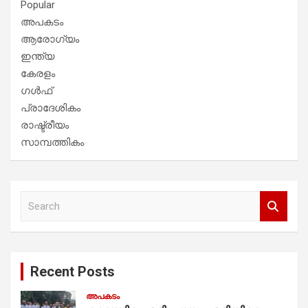
Popular
അപകടം
ആരോഗ്യം
ഇന്ത്യ
കേരളം
ഗൾഫ്
പ്രാദേശികം
രാഷ്ട്രീയം
സാമ്പത്തികം
S
e
a
r
c
Recent Posts
h
അപകടം