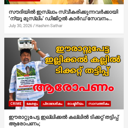
സൗദിയില്‍ ഇസ്‌ലാം സ്വീകരിക്കുന്നവര്‍ക്കായി
‘ന്യൂ മുസ്ലിം’ ഡിജിറ്റല്‍ കാര്‍ഡ് സേവനം
ആരംഭിച്ചു
July 30, 2026
Hashim Sathar
CRIME
കേരളം
പ്രാദേശികം
രാഷ്ട്രീയം
സാമ്പത്തികം
ഈരാറ്റുപേട്ട ഇല്ലിക്കൽ കല്ലിൽ ടിക്കറ്റ് തട്ടിപ്പ്
ആരോപണം;