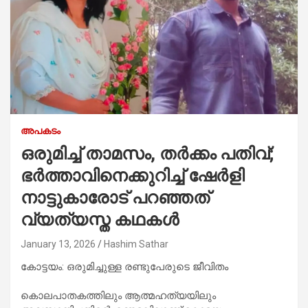
അപകടം
ഒരുമിച്ച് താമസം, തർക്കം പതിവ്;
ഭർത്താവിനെക്കുറിച്ച് ഷേർളി
നാട്ടുകാരോട് പറഞ്ഞത്
വ്യത്യസ്ത കഥകൾ
January 13, 2026
Hashim Sathar
കോട്ടയം: ഒരുമിച്ചുള്ള രണ്ടുപേരുടെ ജീവിതം
കൊലപാതകത്തിലും ആത്മഹത്യയിലും