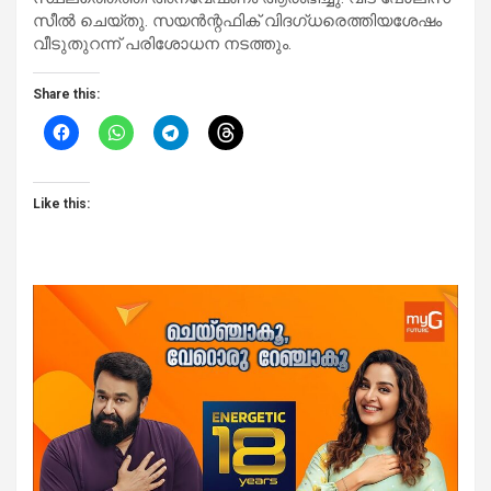
സീൽ ചെയ്‌തു. സയൻന്റഫിക് വിദഗ്‌ധരെത്തിയശേഷം
വീടുതുറന്ന് പരിശോധന നടത്തും.
Share this:
Like this: