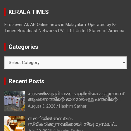
തിരഞ്ഞെടുപ്പിലെ ദുരനുഭവങ്ങള്‍ തുറന്നടിച്ച്
KERALA TIMES
അഖില്‍ മാരാര്‍ ട്വന്റി 20 വിട്ടു
First-ever AI, AR Online news in Malayalam. Operated by K-
Times Broadcast Networks PVT Ltd. United States of America
Categories
Categories
Recent Posts
കാഞ്ഞിരപ്പള്ളി പഴയ പള്ളിയിലെ എട്ടുനോമ്പ്
ആചരണത്തിന്റെ ഭാഗമായുള്ള പന്തലിന്റെ
കാൽനാട്ട് കർമ്മം ആർച്ച് പ്രീസ്റ്റ് വെരി.
August 3, 2026
Hashim Sathar
റവ.ഫാ. കുര്യൻ താമരശ്ശേരി നിർവഹിക്കുന്നു.
സൗദിയില്‍ ഇസ്‌ലാം
സ്വീകരിക്കുന്നവര്‍ക്കായി ‘ന്യൂ മുസ്ലിം’
ഡിജിറ്റല്‍ കാര്‍ഡ് സേവനം ആരംഭിച്ചു