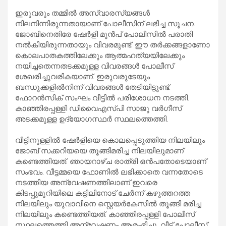
ഇരുവരും തമ്മിൽ അസ്വാരസ്യങ്ങൾ
നിലനിന്നിരുന്നതായാണ് പോലീസിന് ലഭിച്ച സൂചന.
ജോബിനെതിരേ ഷേർളി മുൻപ് പോലീസിൽ പരാതി
നൽകിയിരുന്നതായും വിവരമുണ്ട്. ഈ തർക്കങ്ങളാണോ
കൊലപാതകത്തിലേക്കും ആത്മഹത്യയിലേക്കും
നയിച്ചതെന്നതടക്കമുള്ള വിവരങ്ങൾ പോലീസ്
ശേഖരിച്ചുവരികയാണ്. ഇരുവരുടേയും
ബന്ധുക്കളിൽനിന്ന് വിവരങ്ങൾ തേടിയിട്ടുണ്ട്.
ഫോറൻസിക് സംഘം വീട്ടിൽ പരിശോധന നടത്തി.
കാഞ്ഞിരപ്പള്ളി ഡിവൈഎസ്‌പി സാജു വർഗീസ്
അടക്കമുള്ള ഉദ്യോഗസ്ഥർ സ്ഥലത്തെത്തി.
വീട്ടിനുള്ളിൽ ഷേർളിയെ കൊലപ്പെടുത്തിയ നിലയിലും
ജോബ് സക്കറിയയെ തൂങ്ങിമരിച്ച നിലയിലുമാണ്
കണ്ടെത്തിയത്. ഞായറാഴ്‌ച രാത്രി ഒൻപതോടെയാണ്
സംഭവം. വീട്ടമ്മയെ ഫോണിൽ ലഭിക്കാതെ വന്നതോടെ
നടത്തിയ അന്വേഷണത്തിലാണ് ഇവരെ
കിടപ്പുമുറിയിലെ കട്ടിലിനോട് ചേർന്ന് കഴുത്തറത്ത
നിലയിലും യുവാവിനെ സ്റ്റെയർകേസിൽ തൂങ്ങി മരിച്ച
നിലയിലും കണ്ടെത്തിയത്. കാഞ്ഞിരപ്പള്ളി പോലീസ്
സ്ഥലത്തെത്തി അന്വേഷണം ആരംഭിച്ചു. വീട് പോലീസ്