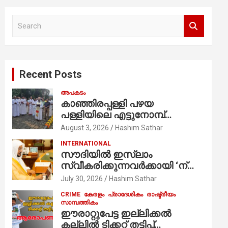
S
e
a
r
c
Recent Posts
h
അപകടം
കാഞ്ഞിരപ്പള്ളി പഴയ
പള്ളിയിലെ എട്ടുനോമ്പ്
ആചരണത്തിന്റെ ഭാഗമായുള്ള
August 3, 2026
Hashim Sathar
പന്തലിന്റെ കാൽനാട്ട് കർമ്മം
INTERNATIONAL
ആർച്ച് പ്രീസ്റ്റ് വെരി. റവ.ഫാ.
സൗദിയില്‍ ഇസ്‌ലാം
കുര്യൻ താമരശ്ശേരി
സ്വീകരിക്കുന്നവര്‍ക്കായി ‘ന്യൂ
നിർവഹിക്കുന്നു.
മുസ്ലിം’ ഡിജിറ്റല്‍ കാര്‍ഡ്
July 30, 2026
Hashim Sathar
സേവനം ആരംഭിച്ചു
CRIME
കേരളം
പ്രാദേശികം
രാഷ്ട്രീയം
സാമ്പത്തികം
ഈരാറ്റുപേട്ട ഇല്ലിക്കൽ
കല്ലിൽ ടിക്കറ്റ് തട്ടിപ്പ്