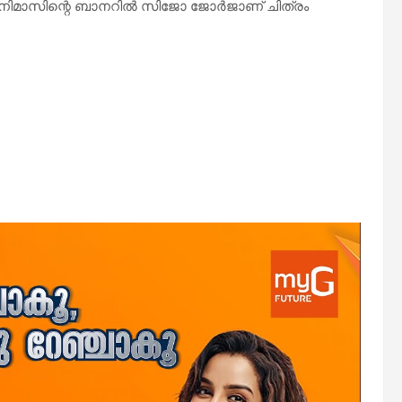
സിനിമാസിന്റെ ബാനറിൽ സിജോ ജോർജാണ് ചിത്രം