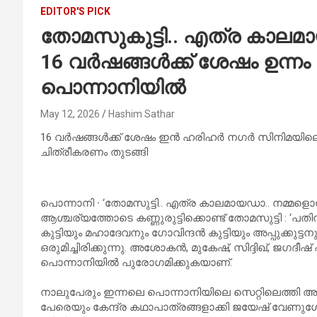
EDITOR'S PICK
തോമസുകുട്ടി.. എത്ര കാലമായഡാ
16 വർഷങ്ങൾക്ക് ശേഷം ഉന്നം മറന
പൊന്നാനിയിൽ
May 12, 2026
Hashim Sathar
16 വർഷങ്ങൾക്ക് ശേഷം ഇൻ ഹരിഹർ നഗർ സിനിമയിലെ ത
ചിത്രീകരണം തുടങ്ങി
പൊന്നാനി ∙ ‘തോമസുട്ടി.. എത്ര കാലമായഡാ.. നമ്മളൊന്ന്
ആശ്ചര്യത്തോടെ കണ്ണുരുട്ടിക്കൊണ്ട് തോമസുട്ടി : 
കുട്ടിയും മഹാദേവനും ഗോവിന്ദൻ കുട്ടിയും അപ്പുക്കുട
ഒരുമിച്ചിരിക്കുന്നു. അശോകൻ, മുകേഷ്, സിദ്ദിഖ്, ജഗദീ
പൊന്നാനിയിൽ പുരോഗമിക്കുകയാണ്.
നാലുപേരും ഇന്നലെ പൊന്നാനിയിലെ സെറ്റിലെത്തി അപൂ
പേരെയും കേന്ദ്ര കഥാപാത്രങ്ങളാക്കി ജയേഷ് വേണുഗ