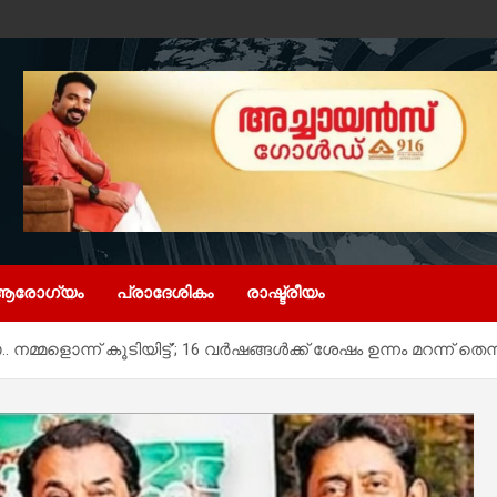
ആരോഗ്യം
പ്രാദേശികം
രാഷ്ട്രീയം
്മളൊന്ന് കൂടിയിട്ട്’; 16 വർഷങ്ങൾക്ക് ശേഷം ഉന്നം മറന്ന് തെന്