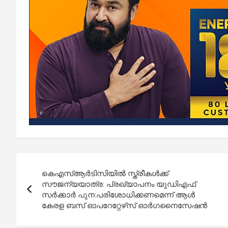
Post
കെഎസ്ആര്‍ടിസിയിൽ സ്ത്രീകൾക്ക്
navigation
സൗജന്യയാത്ര: പ്രഖ്യാപനം യുഡിഎഫ്
സര്‍ക്കാര്‍ പുന:പരിശോധിക്കണമെന്ന് ആൾ
കേരള ബസ് ഓപറേറ്റേഴ്‌സ് ഓർഗനൈസേഷൻ