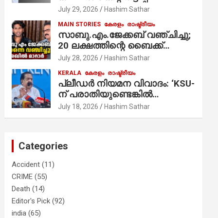
ആരോപണം;
July 29, 2026
Hashim Sathar
MAIN STORIES
കേരളം
രാഷ്ട്രീയം
സാബു.എം.ജേക്കബ് വഞ്ചിച്ചു;
20 ലക്ഷത്തിന്റെ ബൈക്ക്
വിറ്റാണ് തൃക്കാക്കരയില്‍
July 28, 2026
Hashim Sathar
മത്സരിച്ചത്! പ്രചാരണത്തിന്
KERALA
കേരളം
രാഷ്ട്രീയം
രണ്ടേ രണ്ടുപേര്‍ മാത്രമാണ്
പ്ലീഡർ നിയമന വിവാദം: ‘KSU-
ഉണ്ടായിരുന്നത്; സാബുവിന്റേത്
ന് പരാതിയുണ്ടെങ്കിൽ
വ്യക്തിപരമായ നേട്ടത്തിനുള്ള
പരിശോധിക്കും’; രമേശ്
July 18, 2026
Hashim Sathar
പാര്‍ട്ടി; ഇപ്പോള്‍ ഫോണ്‍
ചെന്നിത്തല
വിളിച്ചാല്‍ എടുക്കില്ല;
തിരഞ്ഞെടുപ്പിലെ
ദുരനുഭവങ്ങള്‍ തുറന്നടിച്ച്
Categories
അഖില്‍ മാരാര്‍ ട്വന്റി 20 വിട്ടു
Accident
(11)
CRIME
(55)
Death
(14)
Editor's Pick
(92)
india
(65)