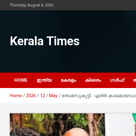
Skip
Thursday, August 6, 2026
to
content
Kerala Times
HOME
ഇന്ത്യ
കേരളം
ക്രൈം
ഗൾഫ്
Home
2026
12
May
തോമസുകുട്ടി.. എത്ര കാലമായഡാ.. നമ