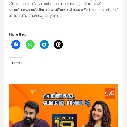
20-ാം വാർഡ് മെമ്പർ സൈമ സഹിർ, ബ്ലോക്ക്
പഞ്ചായത്ത് പ്രസിഡന്റ് അഡ്വക്കേറ്റ് പി.എ. ഷെമീറിന്
നിവേദനം സമർപ്പിക്കുന്നു.
Share this:
Like this: