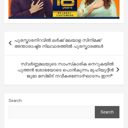
Post
പുരസ്കാരനിറവിൽ ലർക്ക് മലയാള സിനിമക്ക്
navigation
അന്താരാഷ്ട്ര നിലവാരത്തിൽ പുരസ്കാരങ്ങൾ
സ്വർണ്ണമലയുടെ സാംസ്‌കാരിക നെറുകയിൽ
പുത്തൻ ശോഭയോടെ പൊൻകുന്നം മുഹിയുദ്ദീൻ
ജുമാ മസ്ജിദ്: നവീകരണോദ്ഘാടനം ഇന്ന്*.
Search
Search