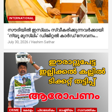
INTERNATIONAL
സൗദിയില്‍ ഇസ്‌ലാം സ്വീകരിക്കുന്നവര്‍ക്കായി
‘ന്യൂ മുസ്ലിം’ ഡിജിറ്റല്‍ കാര്‍ഡ് സേവനം
ആരംഭിച്ചു
July 30, 2026
Hashim Sathar
CRIME
കേരളം
പ്രാദേശികം
രാഷ്ട്രീയം
സാമ്പത്തികം