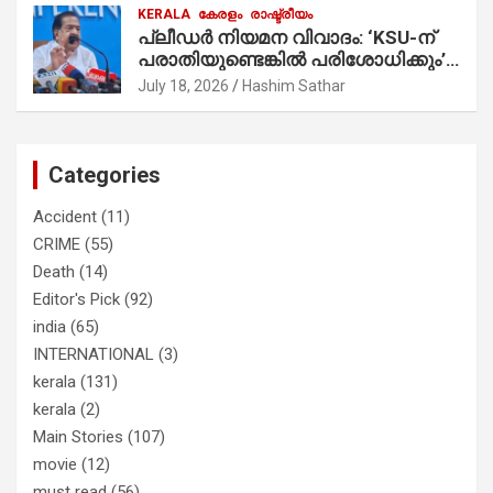
KERALA
കേരളം
രാഷ്ട്രീയം
മാത്രമാണ് ഉണ്ടായിരുന്നത്;
പ്ലീഡർ നിയമന വിവാദം: ‘KSU-ന്
സാബുവിന്റേത് വ്യക്തിപരമായ
പരാതിയുണ്ടെങ്കിൽ പരിശോധിക്കും’;
നേട്ടത്തിനുള്ള പാര്‍ട്ടി; ഇപ്പോള്‍
രമേശ് ചെന്നിത്തല
ഫോണ്‍ വിളിച്ചാല്‍ എടുക്കില്ല;
July 18, 2026
Hashim Sathar
തിരഞ്ഞെടുപ്പിലെ ദുരനുഭവങ്ങള്‍
തുറന്നടിച്ച് അഖില്‍ മാരാര്‍ ട്വന്റി 20
വിട്ടു
Categories
Accident
(11)
CRIME
(55)
Death
(14)
Editor's Pick
(92)
india
(65)
INTERNATIONAL
(3)
kerala
(131)
kerala
(2)
Main Stories
(107)
movie
(12)
must read
(56)