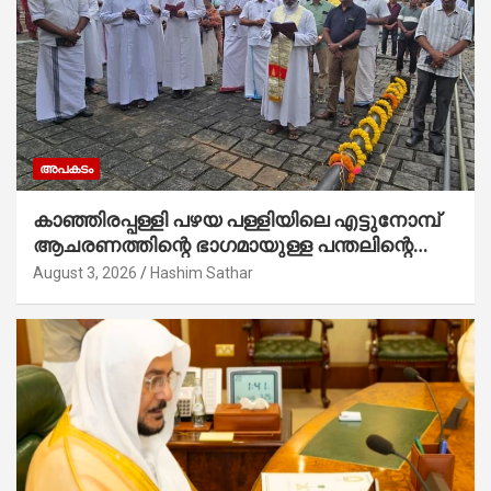
അപകടം
കാഞ്ഞിരപ്പള്ളി പഴയ പള്ളിയിലെ എട്ടുനോമ്പ്
ആചരണത്തിന്റെ ഭാഗമായുള്ള പന്തലിന്റെ
കാൽനാട്ട് കർമ്മം ആർച്ച് പ്രീസ്റ്റ് വെരി.
August 3, 2026
Hashim Sathar
റവ.ഫാ. കുര്യൻ താമരശ്ശേരി നിർവഹിക്കുന്നു.