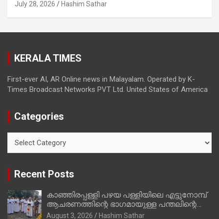
മത്സരിച്ചത്! പ്രചാരണത്തിന് രണ്ടേ രണ്ടുപേര്‍
July 28, 2026
Hashim Sathar
മാത്രമാണ് ഉണ്ടായിരുന്നത്; സാബുവിന്റേത്
വ്യക്തിപരമായ നേട്ടത്തിനുള്ള പാര്‍ട്ടി;
ഇപ്പോള്‍ ഫോണ്‍ വിളിച്ചാല്‍ എടുക്കില്ല;
തിരഞ്ഞെടുപ്പിലെ ദുരനുഭവങ്ങള്‍ തുറന്നടിച്ച്
KERALA TIMES
അഖില്‍ മാരാര്‍ ട്വന്റി 20 വിട്ടു
First-ever AI, AR Online news in Malayalam. Operated by K-
Times Broadcast Networks PVT Ltd. United States of America
Categories
Categories
Recent Posts
കാഞ്ഞിരപ്പള്ളി പഴയ പള്ളിയിലെ എട്ടുനോമ്പ്
ആചരണത്തിന്റെ ഭാഗമായുള്ള പന്തലിന്റെ
കാൽനാട്ട് കർമ്മം ആർച്ച് പ്രീസ്റ്റ് വെരി.
August 3, 2026
Hashim Sathar