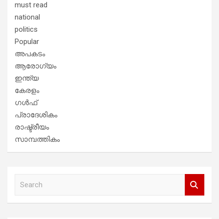
must read
national
politics
Popular
അപകടം
ആരോഗ്യം
ഇന്ത്യ
കേരളം
ഗൾഫ്
പ്രാദേശികം
രാഷ്ട്രീയം
സാമ്പത്തികം
S
e
a
r