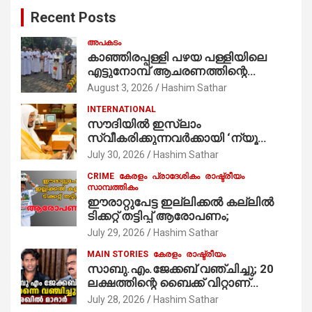
c
Recent Posts
h
അപകടം
കാഞ്ഞിരപ്പള്ളി പഴയ പള്ളിയിലെ
എട്ടുനോമ്പ് ആചരണത്തിന്റെ
ഭാഗമായുള്ള പന്തലിന്റെ കാൽനാട്ട്
August 3, 2026
Hashim Sathar
കർമ്മം ആർച്ച് പ്രീസ്റ്റ് വെരി. റവ.ഫാ.
INTERNATIONAL
കുര്യൻ താമരശ്ശേരി
സൗദിയില്‍ ഇസ്‌ലാം
നിർവഹിക്കുന്നു.
സ്വീകരിക്കുന്നവര്‍ക്കായി ‘ന്യൂ
മുസ്ലിം’ ഡിജിറ്റല്‍ കാര്‍ഡ് സേവനം
July 30, 2026
Hashim Sathar
ആരംഭിച്ചു
CRIME
കേരളം
പ്രാദേശികം
രാഷ്ട്രീയം
സാമ്പത്തികം
ഈരാറ്റുപേട്ട ഇല്ലിക്കൽ കല്ലിൽ
ടിക്കറ്റ് തട്ടിപ്പ് ആരോപണം;
July 29, 2026
Hashim Sathar
MAIN STORIES
കേരളം
രാഷ്ട്രീയം
സാബു.എം.ജേക്കബ് വഞ്ചിച്ചു; 20
ലക്ഷത്തിന്റെ ബൈക്ക് വിറ്റാണ്
തൃക്കാക്കരയില്‍ മത്സരിച്ചത്!
July 28, 2026
Hashim Sathar
പ്രചാരണത്തിന് രണ്ടേ രണ്ടുപേര്‍