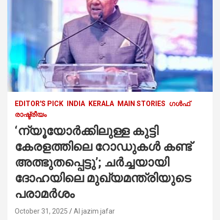
EDITOR'S PICK
INDIA
KERALA
MAIN STORIES
ഗൾഫ്
രാഷ്ട്രീയം
‘ന്യൂയോർക്കിലുള്ള കുട്ടി
കേരളത്തിലെ റോഡുകൾ കണ്ട്
അത്ഭുതപ്പെട്ടു’; ചർച്ചയായി
ദോഹയിലെ മുഖ്യമന്ത്രിയുടെ
പരാമർശം
October 31, 2025
Al jazim jafar