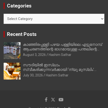
Categories
Categories
Recent Posts
കാഞ്ഞിരപ്പള്ളി പഴയ പള്ളിയിലെ എട്ടുനോമ്പ്
ആചരണത്തിന്റെ ഭാഗമായുള്ള പന്തലിന്റെ
കാൽനാട്ട് കർമ്മം ആർച്ച് പ്രീസ്റ്റ് വെരി.
August 3, 2026
Hashim Sathar
റവ.ഫാ. കുര്യൻ താമരശ്ശേരി നിർവഹിക്കുന്നു.
സൗദിയില്‍ ഇസ്‌ലാം
സ്വീകരിക്കുന്നവര്‍ക്കായി ‘ന്യൂ മുസ്ലിം’
ഡിജിറ്റല്‍ കാര്‍ഡ് സേവനം ആരംഭിച്ചു
July 30, 2026
Hashim Sathar