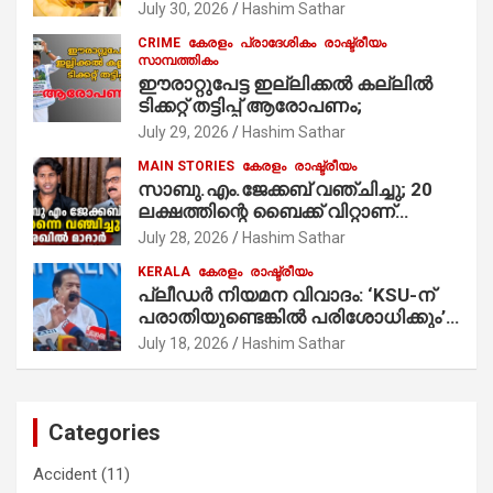
മുസ്ലിം’ ഡിജിറ്റല്‍ കാര്‍ഡ് സേവനം
July 30, 2026
Hashim Sathar
ആരംഭിച്ചു
CRIME
കേരളം
പ്രാദേശികം
രാഷ്ട്രീയം
സാമ്പത്തികം
ഈരാറ്റുപേട്ട ഇല്ലിക്കൽ കല്ലിൽ
ടിക്കറ്റ് തട്ടിപ്പ് ആരോപണം;
July 29, 2026
Hashim Sathar
MAIN STORIES
കേരളം
രാഷ്ട്രീയം
സാബു.എം.ജേക്കബ് വഞ്ചിച്ചു; 20
ലക്ഷത്തിന്റെ ബൈക്ക് വിറ്റാണ്
തൃക്കാക്കരയില്‍ മത്സരിച്ചത്!
July 28, 2026
Hashim Sathar
പ്രചാരണത്തിന് രണ്ടേ രണ്ടുപേര്‍
KERALA
കേരളം
രാഷ്ട്രീയം
മാത്രമാണ് ഉണ്ടായിരുന്നത്;
പ്ലീഡർ നിയമന വിവാദം: ‘KSU-ന്
സാബുവിന്റേത് വ്യക്തിപരമായ
പരാതിയുണ്ടെങ്കിൽ പരിശോധിക്കും’;
നേട്ടത്തിനുള്ള പാര്‍ട്ടി; ഇപ്പോള്‍
രമേശ് ചെന്നിത്തല
ഫോണ്‍ വിളിച്ചാല്‍ എടുക്കില്ല;
July 18, 2026
Hashim Sathar
തിരഞ്ഞെടുപ്പിലെ ദുരനുഭവങ്ങള്‍
തുറന്നടിച്ച് അഖില്‍ മാരാര്‍ ട്വന്റി 20
വിട്ടു
Categories
Accident
(11)