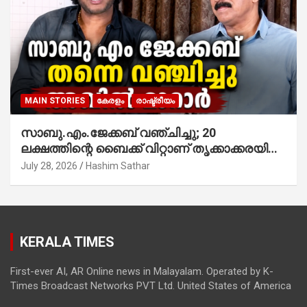
MAIN STORIES
കേരളം
രാഷ്ട്രീയം
സാബു.എം.ജേക്കബ് വഞ്ചിച്ചു; 20
ലക്ഷത്തിന്റെ ബൈക്ക് വിറ്റാണ് തൃക്കാക്കരയില്‍
മത്സരിച്ചത്! പ്രചാരണത്തിന് രണ്ടേ രണ്ടുപേര്‍
July 28, 2026
Hashim Sathar
മാത്രമാണ് ഉണ്ടായിരുന്നത്; സാബുവിന്റേത്
വ്യക്തിപരമായ നേട്ടത്തിനുള്ള പാര്‍ട്ടി;
ഇപ്പോള്‍ ഫോണ്‍ വിളിച്ചാല്‍ എടുക്കില്ല;
തിരഞ്ഞെടുപ്പിലെ ദുരനുഭവങ്ങള്‍ തുറന്നടിച്ച്
KERALA TIMES
അഖില്‍ മാരാര്‍ ട്വന്റി 20 വിട്ടു
First-ever AI, AR Online news in Malayalam. Operated by K-
Times Broadcast Networks PVT Ltd. United States of America