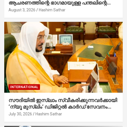
ആചരണത്തിന്റെ ഭാഗമായുള്ള പന്തലിന്റെ
കാൽനാട്ട് കർമ്മം ആർച്ച് പ്രീസ്റ്റ് വെരി.
August 3, 2026
Hashim Sathar
റവ.ഫാ. കുര്യൻ താമരശ്ശേരി നിർവഹിക്കുന്നു.
INTERNATIONAL
സൗദിയില്‍ ഇസ്‌ലാം സ്വീകരിക്കുന്നവര്‍ക്കായി
‘ന്യൂ മുസ്ലിം’ ഡിജിറ്റല്‍ കാര്‍ഡ് സേവനം
ആരംഭിച്ചു
July 30, 2026
Hashim Sathar