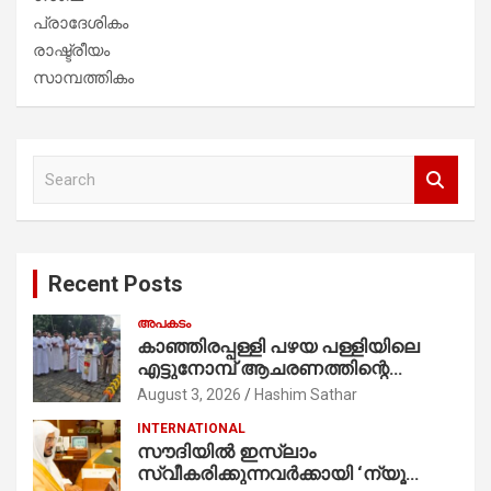
പ്രാദേശികം
രാഷ്ട്രീയം
സാമ്പത്തികം
S
e
a
r
c
Recent Posts
h
അപകടം
കാഞ്ഞിരപ്പള്ളി പഴയ പള്ളിയിലെ
എട്ടുനോമ്പ് ആചരണത്തിന്റെ
ഭാഗമായുള്ള പന്തലിന്റെ കാൽനാട്ട്
August 3, 2026
Hashim Sathar
കർമ്മം ആർച്ച് പ്രീസ്റ്റ് വെരി. റവ.ഫാ.
INTERNATIONAL
കുര്യൻ താമരശ്ശേരി
സൗദിയില്‍ ഇസ്‌ലാം
നിർവഹിക്കുന്നു.
സ്വീകരിക്കുന്നവര്‍ക്കായി ‘ന്യൂ