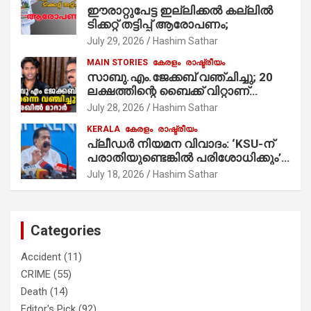
ഈരാറ്റുപേട്ട ഇല്ലിക്കൽ കല്ലിൽ
ടിക്കറ്റ് തട്ടിപ്പ് ആരോപണം;
July 29, 2026
Hashim Sathar
MAIN STORIES
കേരളം
രാഷ്ട്രീയം
സാബു.എം.ജേക്കബ് വഞ്ചിച്ചു; 20
ലക്ഷത്തിന്റെ ബൈക്ക് വിറ്റാണ്
തൃക്കാക്കരയില്‍ മത്സരിച്ചത്!
July 28, 2026
Hashim Sathar
പ്രചാരണത്തിന് രണ്ടേ രണ്ടുപേര്‍
KERALA
കേരളം
രാഷ്ട്രീയം
മാത്രമാണ് ഉണ്ടായിരുന്നത്;
പ്ലീഡർ നിയമന വിവാദം: ‘KSU-ന്
സാബുവിന്റേത് വ്യക്തിപരമായ
പരാതിയുണ്ടെങ്കിൽ പരിശോധിക്കും’;
നേട്ടത്തിനുള്ള പാര്‍ട്ടി; ഇപ്പോള്‍
രമേശ് ചെന്നിത്തല
ഫോണ്‍ വിളിച്ചാല്‍ എടുക്കില്ല;
July 18, 2026
Hashim Sathar
തിരഞ്ഞെടുപ്പിലെ ദുരനുഭവങ്ങള്‍
തുറന്നടിച്ച് അഖില്‍ മാരാര്‍ ട്വന്റി 20
വിട്ടു
Categories
Accident
(11)
CRIME
(55)
Death
(14)
Editor's Pick
(92)