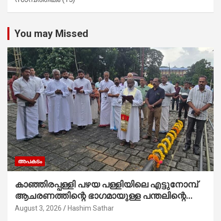
You may Missed
അപകടം
കാഞ്ഞിരപ്പള്ളി പഴയ പള്ളിയിലെ എട്ടുനോമ്പ്
ആചരണത്തിന്റെ ഭാഗമായുള്ള പന്തലിന്റെ
കാൽനാട്ട് കർമ്മം ആർച്ച് പ്രീസ്റ്റ് വെരി.
August 3, 2026
Hashim Sathar
റവ.ഫാ. കുര്യൻ താമരശ്ശേരി നിർവഹിക്കുന്നു.