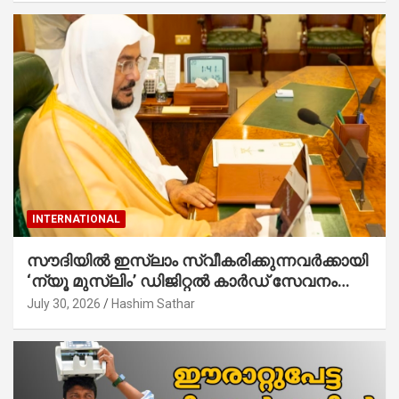
INTERNATIONAL
സൗദിയില്‍ ഇസ്‌ലാം സ്വീകരിക്കുന്നവര്‍ക്കായി
‘ന്യൂ മുസ്ലിം’ ഡിജിറ്റല്‍ കാര്‍ഡ് സേവനം
ആരംഭിച്ചു
July 30, 2026
Hashim Sathar