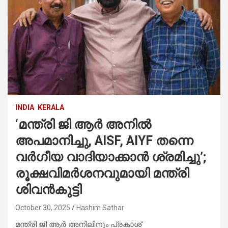
INDIA
KERALA
‘മന്ത്രി ജി ആർ അനിൽ
അപമാനിച്ചു, AISF, AIYF തന്നെ
വർഗീയ വാദിയാക്കാൻ ശ്രമിച്ചു’;
രൂക്ഷവിമർശനവുമായി മന്ത്രി
ശിവൻകുട്ടി
October 30, 2025
Hashim Sathar
മന്ത്രി ജി ആർ അനിലിനും പ്രകാശ്