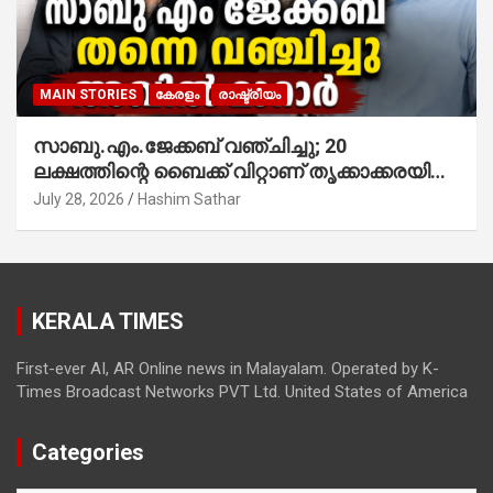
MAIN STORIES
കേരളം
രാഷ്ട്രീയം
സാബു.എം.ജേക്കബ് വഞ്ചിച്ചു; 20
ലക്ഷത്തിന്റെ ബൈക്ക് വിറ്റാണ് തൃക്കാക്കരയില്‍
മത്സരിച്ചത്! പ്രചാരണത്തിന് രണ്ടേ രണ്ടുപേര്‍
July 28, 2026
Hashim Sathar
മാത്രമാണ് ഉണ്ടായിരുന്നത്; സാബുവിന്റേത്
വ്യക്തിപരമായ നേട്ടത്തിനുള്ള പാര്‍ട്ടി;
ഇപ്പോള്‍ ഫോണ്‍ വിളിച്ചാല്‍ എടുക്കില്ല;
തിരഞ്ഞെടുപ്പിലെ ദുരനുഭവങ്ങള്‍ തുറന്നടിച്ച്
KERALA TIMES
അഖില്‍ മാരാര്‍ ട്വന്റി 20 വിട്ടു
First-ever AI, AR Online news in Malayalam. Operated by K-
Times Broadcast Networks PVT Ltd. United States of America
Categories