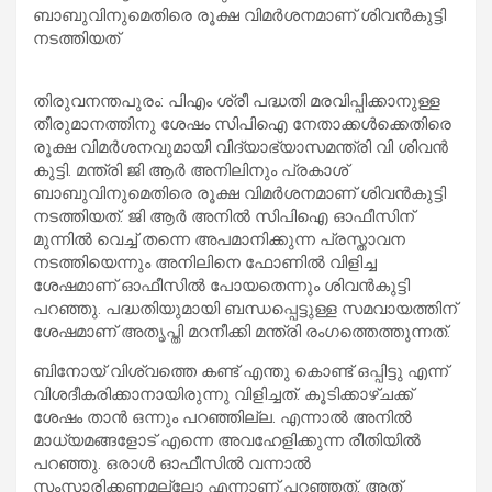
ബാബുവിനുമെതിരെ രൂക്ഷ വിമർശനമാണ് ശിവൻകുട്ടി
നടത്തിയത്
തിരുവനന്തപുരം: പിഎം ശ്രീ പദ്ധതി മരവിപ്പിക്കാനുള്ള
തീരുമാനത്തിനു ശേഷം സിപിഐ നേതാക്കൾക്കെതിരെ
രൂക്ഷ വിമർശനവുമായി വിദ്യാഭ്യാസമന്ത്രി വി ശിവൻ
കുട്ടി. മന്ത്രി ജി ആർ അനിലിനും പ്രകാശ്
ബാബുവിനുമെതിരെ രൂക്ഷ വിമർശനമാണ് ശിവൻകുട്ടി
നടത്തിയത്. ജി ആർ അനിൽ സിപിഐ ഓഫീസിന്
മുന്നിൽ വെച്ച് തന്നെ അപമാനിക്കുന്ന പ്രസ്താവന
നടത്തിയെന്നും അനിലിനെ ഫോണിൽ വിളിച്ച
ശേഷമാണ് ഓഫീസിൽ പോയതെന്നും ശിവൻകുട്ടി
പറഞ്ഞു. പദ്ധതിയുമായി ബന്ധപ്പെട്ടുള്ള സമവായത്തിന്
ശേഷമാണ് അതൃപ്തി മറനീക്കി മന്ത്രി രംഗത്തെത്തുന്നത്.
ബിനോയ്‌ വിശ്വത്തെ കണ്ട് എന്തു കൊണ്ട് ഒപ്പിട്ടു എന്ന്
വിശദീകരിക്കാനായിരുന്നു വിളിച്ചത്. കൂടിക്കാഴ്ചക്ക്
ശേഷം താൻ ഒന്നും പറഞ്ഞില്ല. എന്നാൽ അനിൽ
മാധ്യമങ്ങളോട് എന്നെ അവഹേളിക്കുന്ന രീതിയിൽ
പറഞ്ഞു. ഒരാൾ ഓഫീസിൽ വന്നാൽ
സംസാരിക്കണമല്ലോ എന്നാണ് പറഞ്ഞത്. അത്