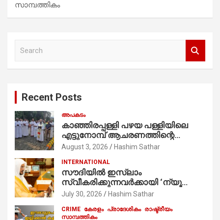
സാമ്പത്തികം
S
e
a
r
c
Recent Posts
h
അപകടം
കാഞ്ഞിരപ്പള്ളി പഴയ പള്ളിയിലെ
എട്ടുനോമ്പ് ആചരണത്തിന്റെ
ഭാഗമായുള്ള പന്തലിന്റെ കാൽനാട്ട്
August 3, 2026
Hashim Sathar
കർമ്മം ആർച്ച് പ്രീസ്റ്റ് വെരി. റവ.ഫാ.
INTERNATIONAL
കുര്യൻ താമരശ്ശേരി
സൗദിയില്‍ ഇസ്‌ലാം
നിർവഹിക്കുന്നു.
സ്വീകരിക്കുന്നവര്‍ക്കായി ‘ന്യൂ
മുസ്ലിം’ ഡിജിറ്റല്‍ കാര്‍ഡ് സേവനം
July 30, 2026
Hashim Sathar
ആരംഭിച്ചു
CRIME
കേരളം
പ്രാദേശികം
രാഷ്ട്രീയം
സാമ്പത്തികം