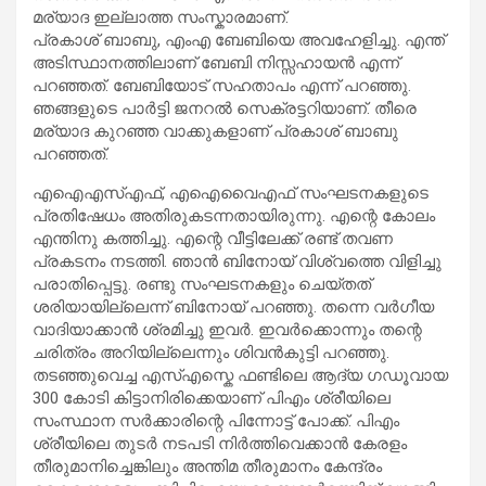
മര്യാദ ഇല്ലാത്ത സംസ്കാരമാണ്.
പ്രകാശ് ബാബു, എംഎ ബേബിയെ അവഹേളിച്ചു. എന്ത്
അടിസ്ഥാനത്തിലാണ് ബേബി നിസ്സഹായൻ എന്ന്
പറഞ്ഞത്. ബേബിയോട് സഹതാപം എന്ന് പറഞ്ഞു.
ഞങ്ങളുടെ പാർട്ടി ജനറൽ സെക്രട്ടറിയാണ്. തീരെ
മര്യാദ കുറഞ്ഞ വാക്കുകളാണ് പ്രകാശ് ബാബു
പറഞ്ഞത്.
എഐഎസ്എഫ്, എഐവൈഎഫ് സംഘടനകളുടെ
പ്രതിഷേധം അതിരുകടന്നതായിരുന്നു. എന്റെ കോലം
എന്തിനു കത്തിച്ചു. എന്റെ വീട്ടിലേക്ക് രണ്ട് തവണ
പ്രകടനം നടത്തി. ഞാൻ ബിനോയ്‌ വിശ്വത്തെ വിളിച്ചു
പരാതിപ്പെട്ടു. രണ്ടു സംഘടനകളും ചെയ്തത്
ശരിയായില്ലെന്ന് ബിനോയ്‌ പറഞ്ഞു. തന്നെ വർഗീയ
വാദിയാക്കാൻ ശ്രമിച്ചു ഇവർ. ഇവർക്കൊന്നും തന്റെ
ചരിത്രം അറിയില്ലെന്നും ശിവൻകുട്ടി പറഞ്ഞു.
തടഞ്ഞുവെച്ച എസ്എസ്കെ ഫണ്ടിലെ ആദ്യ ഗഡൂവായ
300 കോടി കിട്ടാനിരിക്കെയാണ് പിഎം ശ്രീയിലെ
സംസ്ഥാന സർക്കാരിന്റെ പിന്നോട്ട് പോക്ക്. പിഎം
ശ്രീയിലെ തുടർ നടപടി നിർത്തിവെക്കാൻ കേരളം
തീരുമാനിച്ചെങ്കിലും അന്തിമ തീരുമാനം കേന്ദ്രം