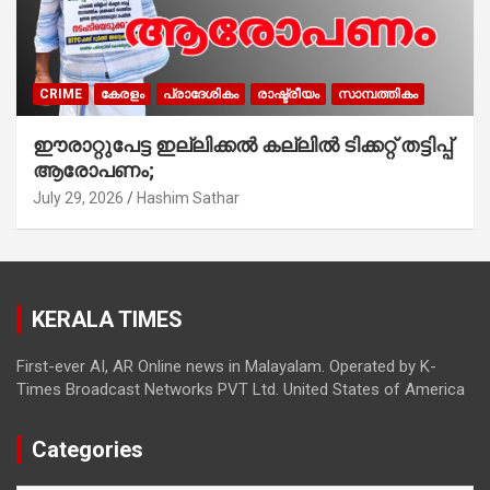
CRIME
കേരളം
പ്രാദേശികം
രാഷ്ട്രീയം
സാമ്പത്തികം
ഈരാറ്റുപേട്ട ഇല്ലിക്കൽ കല്ലിൽ ടിക്കറ്റ് തട്ടിപ്പ്
ആരോപണം;
July 29, 2026
Hashim Sathar
KERALA TIMES
First-ever AI, AR Online news in Malayalam. Operated by K-
Times Broadcast Networks PVT Ltd. United States of America
Categories