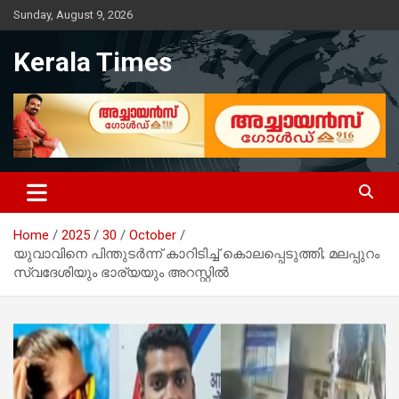
Skip
Sunday, August 9, 2026
to
content
Kerala Times
Home
2025
30
October
യുവാവിനെ പിന്തുടർന്ന് കാറിടിച്ച് കൊലപ്പെടുത്തി; മലപ്പുറം
സ്വദേശിയും ഭാര്യയും അറസ്റ്റിൽ