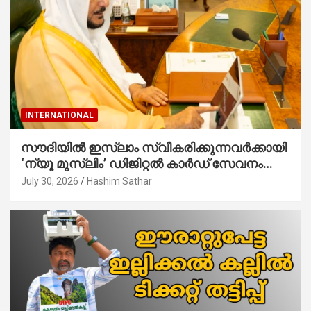
INTERNATIONAL
സൗദിയില്‍ ഇസ്‌ലാം സ്വീകരിക്കുന്നവര്‍ക്കായി
‘ന്യൂ മുസ്ലിം’ ഡിജിറ്റല്‍ കാര്‍ഡ് സേവനം
ആരംഭിച്ചു
July 30, 2026
Hashim Sathar