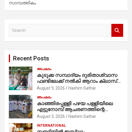
സാമ്പത്തികം
S
e
a
r
c
Recent Posts
h
അപകടം
കുടുക്ക സമ്പാദ്യം ദുരിതാശ്വാസ
ഫണ്ടിലേക്ക് നൽകി ആറാം ക്ലാസ്
വിദ്യാർത്ഥി അമാൻ
August 9, 2026
Hashim Sathar
അപകടം
കാഞ്ഞിരപ്പള്ളി പഴയ പള്ളിയിലെ
എട്ടുനോമ്പ് ആചരണത്തിന്റെ
ഭാഗമായുള്ള പന്തലിന്റെ കാൽനാട്ട്
August 3, 2026
Hashim Sathar
കർമ്മം ആർച്ച് പ്രീസ്റ്റ് വെരി. റവ.ഫാ.
INTERNATIONAL
കുര്യൻ താമരശ്ശേരി
സൗദിയില്‍ ഇസ്‌ലാം