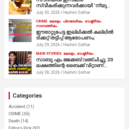
നിർവഹിക്കുന്നു.
സ്വീകരിക്കുന്നവര്‍ക്കായി ‘ന്യൂ
മുസ്ലിം’ ഡിജിറ്റല്‍ കാര്‍ഡ് സേവനം
July 30, 2026
Hashim Sathar
ആരംഭിച്ചു
CRIME
കേരളം
പ്രാദേശികം
രാഷ്ട്രീയം
സാമ്പത്തികം
ഈരാറ്റുപേട്ട ഇല്ലിക്കൽ കല്ലിൽ
ടിക്കറ്റ് തട്ടിപ്പ് ആരോപണം;
July 29, 2026
Hashim Sathar
MAIN STORIES
കേരളം
രാഷ്ട്രീയം
സാബു.എം.ജേക്കബ് വഞ്ചിച്ചു; 20
ലക്ഷത്തിന്റെ ബൈക്ക് വിറ്റാണ്
തൃക്കാക്കരയില്‍ മത്സരിച്ചത്!
July 28, 2026
Hashim Sathar
പ്രചാരണത്തിന് രണ്ടേ രണ്ടുപേര്‍
മാത്രമാണ് ഉണ്ടായിരുന്നത്;
സാബുവിന്റേത് വ്യക്തിപരമായ
നേട്ടത്തിനുള്ള പാര്‍ട്ടി; ഇപ്പോള്‍
Categories
ഫോണ്‍ വിളിച്ചാല്‍ എടുക്കില്ല;
തിരഞ്ഞെടുപ്പിലെ ദുരനുഭവങ്ങള്‍
Accident
(11)
തുറന്നടിച്ച് അഖില്‍ മാരാര്‍ ട്വന്റി 20
CRIME
(55)
വിട്ടു
Death
(14)
Editor's Pick
(92)