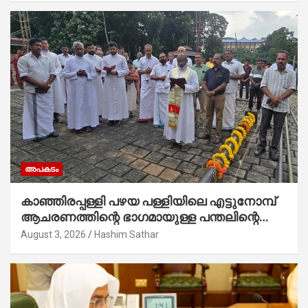
അപകടം
കാഞ്ഞിരപ്പള്ളി പഴയ പള്ളിയിലെ എട്ടുനോമ്പ്
ആചരണത്തിന്റെ ഭാഗമായുള്ള പന്തലിന്റെ
കാൽനാട്ട് കർമ്മം ആർച്ച് പ്രീസ്റ്റ് വെരി.
August 3, 2026
Hashim Sathar
റവ.ഫാ. കുര്യൻ താമരശ്ശേരി നിർവഹിക്കുന്നു.