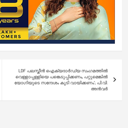
LDF പലസ്തീൻ ഐക്യദാർഡ്യ സംഗമത്തിൽ
വെള്ളാപ്പള്ളിയെ പങ്കെടുപ്പിക്കണം, പറ്റുമെങ്കിൽ
യോഗിയുടെ സന്ദേശം കൂടി വായിക്കണം’; പി.വി.
അൻവർ