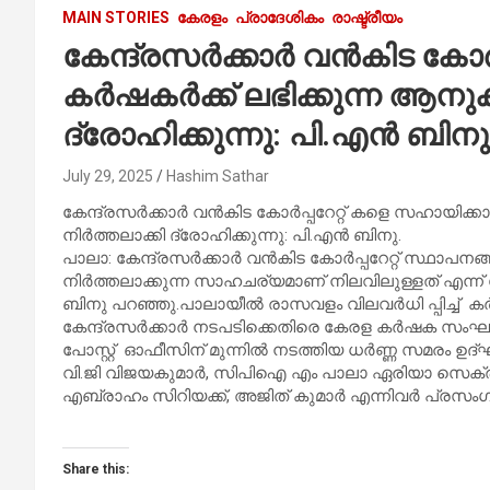
MAIN STORIES
കേരളം
പ്രാദേശികം
രാഷ്ട്രീയം
കേന്ദ്രസർക്കാർ വൻകിട കോർ
കർഷകർക്ക് ലഭിക്കുന്ന ആനുക
ദ്രോഹിക്കുന്നു: പി.എൻ ബിനു
July 29, 2025
Hashim Sathar
കേന്ദ്രസർക്കാർ വൻകിട കോർപ്പറേറ്റ് കളെ സഹായിക്
നിർത്തലാക്കി ദ്രോഹിക്കുന്നു: പി.എൻ ബിനു.
പാലാ: കേന്ദ്രസർക്കാർ വൻകിട കോർപ്പറേറ്റ് സ്ഥാപനങ
നിർത്തലാക്കുന്ന സാഹചര്യമാണ് നിലവിലുള്ളത് എ
ബിനു പറഞ്ഞു.പാലായീൽ രാസവളം വിലവർധി പ്പിച്ച് ക
കേന്ദ്രസർക്കാർ നടപടിക്കെതിരെ കേരള കർഷക സംഘം
പോസ്റ്റ്‌ ഓഫീസിന് മുന്നിൽ നടത്തിയ ധർണ്ണ സമരം ഉ
വി.ജി വിജയകുമാർ, സിപിഐ എം പാലാ ഏരിയാ സെക്രട്
എബ്രാഹം സിറിയക്ക്, അജിത് കുമാർ എന്നിവർ പ്രസംഗി
Share this: