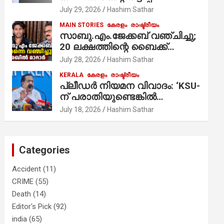
ആരോപണം;
July 29, 2026
Hashim Sathar
MAIN STORIES
കേരളം
രാഷ്ട്രീയം
സാബു.എം.ജേക്കബ് വഞ്ചിച്ചു;
20 ലക്ഷത്തിന്റെ ബൈക്ക്
വിറ്റാണ് തൃക്കാക്കരയില്‍
July 28, 2026
Hashim Sathar
മത്സരിച്ചത്! പ്രചാരണത്തിന്
KERALA
കേരളം
രാഷ്ട്രീയം
രണ്ടേ രണ്ടുപേര്‍ മാത്രമാണ്
പ്ലീഡർ നിയമന വിവാദം: ‘KSU-
ഉണ്ടായിരുന്നത്; സാബുവിന്റേത്
ന് പരാതിയുണ്ടെങ്കിൽ
വ്യക്തിപരമായ നേട്ടത്തിനുള്ള
പരിശോധിക്കും’; രമേശ്
July 18, 2026
Hashim Sathar
പാര്‍ട്ടി; ഇപ്പോള്‍ ഫോണ്‍
ചെന്നിത്തല
വിളിച്ചാല്‍ എടുക്കില്ല;
തിരഞ്ഞെടുപ്പിലെ
ദുരനുഭവങ്ങള്‍ തുറന്നടിച്ച്
Categories
അഖില്‍ മാരാര്‍ ട്വന്റി 20 വിട്ടു
Accident
(11)
CRIME
(55)
Death
(14)
Editor's Pick
(92)
india
(65)