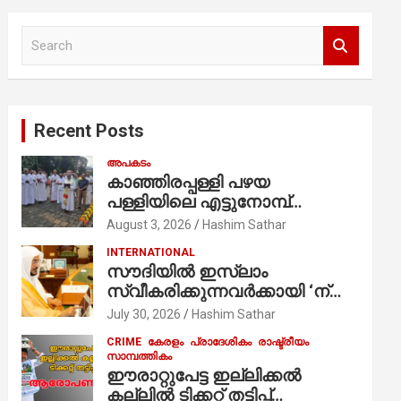
S
e
a
r
c
Recent Posts
h
അപകടം
കാഞ്ഞിരപ്പള്ളി പഴയ
പള്ളിയിലെ എട്ടുനോമ്പ്
ആചരണത്തിന്റെ ഭാഗമായുള്ള
August 3, 2026
Hashim Sathar
പന്തലിന്റെ കാൽനാട്ട് കർമ്മം
INTERNATIONAL
ആർച്ച് പ്രീസ്റ്റ് വെരി. റവ.ഫാ.
സൗദിയില്‍ ഇസ്‌ലാം
കുര്യൻ താമരശ്ശേരി
സ്വീകരിക്കുന്നവര്‍ക്കായി ‘ന്യൂ
നിർവഹിക്കുന്നു.
മുസ്ലിം’ ഡിജിറ്റല്‍ കാര്‍ഡ്
July 30, 2026
Hashim Sathar
സേവനം ആരംഭിച്ചു
CRIME
കേരളം
പ്രാദേശികം
രാഷ്ട്രീയം
സാമ്പത്തികം
ഈരാറ്റുപേട്ട ഇല്ലിക്കൽ
കല്ലിൽ ടിക്കറ്റ് തട്ടിപ്പ്