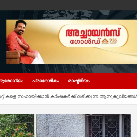
ആരോഗ്യം
പ്രാദേശികം
രാഷ്ട്രീയം
റ്റ് കളെ സഹായിക്കാൻ കർഷകർക്ക് ലഭിക്കുന്ന ആനുകൂല്യങ്ങൾ ന