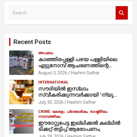
S
e
a
r
c
Recent Posts
h
അപകടം
കാഞ്ഞിരപ്പള്ളി പഴയ പള്ളിയിലെ
എട്ടുനോമ്പ് ആചരണത്തിന്റെ
ഭാഗമായുള്ള പന്തലിന്റെ കാൽനാട്ട്
August 3, 2026
Hashim Sathar
കർമ്മം ആർച്ച് പ്രീസ്റ്റ് വെരി. റവ.ഫാ.
INTERNATIONAL
കുര്യൻ താമരശ്ശേരി
സൗദിയില്‍ ഇസ്‌ലാം
നിർവഹിക്കുന്നു.
സ്വീകരിക്കുന്നവര്‍ക്കായി ‘ന്യൂ
മുസ്ലിം’ ഡിജിറ്റല്‍ കാര്‍ഡ് സേവനം
July 30, 2026
Hashim Sathar
ആരംഭിച്ചു
CRIME
കേരളം
പ്രാദേശികം
രാഷ്ട്രീയം
സാമ്പത്തികം
ഈരാറ്റുപേട്ട ഇല്ലിക്കൽ കല്ലിൽ
ടിക്കറ്റ് തട്ടിപ്പ് ആരോപണം;
July 29, 2026
Hashim Sathar