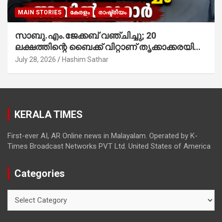
MAIN STORIES
കേരളം
രാഷ്ട്രീയം
സാബു.എം.ജേക്കബ് വഞ്ചിച്ചു; 20
ലക്ഷത്തിന്റെ ബൈക്ക് വിറ്റാണ് തൃക്കാക്കരയില്‍
മത്സരിച്ചത്! പ്രചാരണത്തിന് രണ്ടേ രണ്ടുപേര്‍
July 28, 2026
Hashim Sathar
മാത്രമാണ് ഉണ്ടായിരുന്നത്; സാബുവിന്റേത്
വ്യക്തിപരമായ നേട്ടത്തിനുള്ള പാര്‍ട്ടി;
ഇപ്പോള്‍ ഫോണ്‍ വിളിച്ചാല്‍ എടുക്കില്ല;
തിരഞ്ഞെടുപ്പിലെ ദുരനുഭവങ്ങള്‍ തുറന്നടിച്ച്
KERALA TIMES
അഖില്‍ മാരാര്‍ ട്വന്റി 20 വിട്ടു
First-ever AI, AR Online news in Malayalam. Operated by K-
Times Broadcast Networks PVT Ltd. United States of America
Categories
Categories