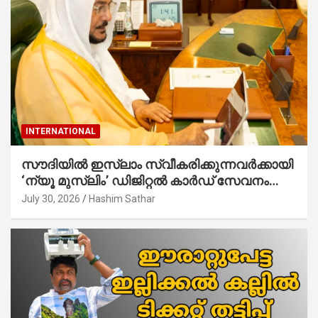
INTERNATIONAL
സൗദിയില്‍ ഇസ്‌ലാം സ്വീകരിക്കുന്നവര്‍ക്കായി
‘ന്യൂ മുസ്ലിം’ ഡിജിറ്റല്‍ കാര്‍ഡ് സേവനം
ആരംഭിച്ചു
July 30, 2026
Hashim Sathar