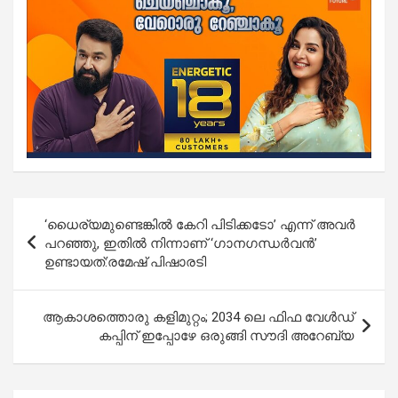
Post
‘ധൈര്യമുണ്ടെങ്കിൽ കേറി പിടിക്കടോ’ എന്ന് അവർ
navigation
പറഞ്ഞു, ഇതിൽ നിന്നാണ് ‘ഗാനഗന്ധർവൻ’
ഉണ്ടായത്:രമേഷ് പിഷാരടി
ആകാശത്തൊരു കളിമുറ്റം; 2034 ലെ ഫിഫ വേൾഡ്
കപ്പിന് ഇപ്പോഴേ ഒരുങ്ങി സൗദി അറേബ്യ