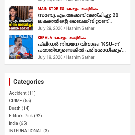
MAIN STORIES
കേരളം
രാഷ്ട്രീയം
സാബു.എം.ജേക്കബ് വഞ്ചിച്ചു; 20
ലക്ഷത്തിന്റെ ബൈക്ക് വിറ്റാണ്
തൃക്കാക്കരയില്‍ മത്സരിച്ചത്!
July 28, 2026
Hashim Sathar
പ്രചാരണത്തിന് രണ്ടേ രണ്ടുപേര്‍
KERALA
കേരളം
രാഷ്ട്രീയം
മാത്രമാണ് ഉണ്ടായിരുന്നത്;
പ്ലീഡർ നിയമന വിവാദം: ‘KSU-ന്
സാബുവിന്റേത് വ്യക്തിപരമായ
പരാതിയുണ്ടെങ്കിൽ പരിശോധിക്കും’;
നേട്ടത്തിനുള്ള പാര്‍ട്ടി; ഇപ്പോള്‍
രമേശ് ചെന്നിത്തല
ഫോണ്‍ വിളിച്ചാല്‍ എടുക്കില്ല;
July 18, 2026
Hashim Sathar
തിരഞ്ഞെടുപ്പിലെ ദുരനുഭവങ്ങള്‍
തുറന്നടിച്ച് അഖില്‍ മാരാര്‍ ട്വന്റി 20
വിട്ടു
Categories
Accident
(11)
CRIME
(55)
Death
(14)
Editor's Pick
(92)
india
(65)
INTERNATIONAL
(3)