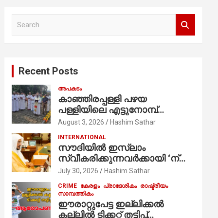
S
e
a
r
c
Recent Posts
h
അപകടം
കാഞ്ഞിരപ്പള്ളി പഴയ
പള്ളിയിലെ എട്ടുനോമ്പ്
ആചരണത്തിന്റെ ഭാഗമായുള്ള
August 3, 2026
Hashim Sathar
പന്തലിന്റെ കാൽനാട്ട് കർമ്മം
INTERNATIONAL
ആർച്ച് പ്രീസ്റ്റ് വെരി. റവ.ഫാ.
സൗദിയില്‍ ഇസ്‌ലാം
കുര്യൻ താമരശ്ശേരി
സ്വീകരിക്കുന്നവര്‍ക്കായി ‘ന്യൂ
നിർവഹിക്കുന്നു.
മുസ്ലിം’ ഡിജിറ്റല്‍ കാര്‍ഡ്
July 30, 2026
Hashim Sathar
സേവനം ആരംഭിച്ചു
CRIME
കേരളം
പ്രാദേശികം
രാഷ്ട്രീയം
സാമ്പത്തികം
ഈരാറ്റുപേട്ട ഇല്ലിക്കൽ
കല്ലിൽ ടിക്കറ്റ് തട്ടിപ്പ്