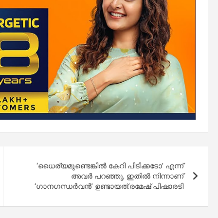
‘ധൈര്യമുണ്ടെങ്കിൽ കേറി പിടിക്കടോ’ എന്ന്
അവർ പറഞ്ഞു, ഇതിൽ നിന്നാണ്
‘ഗാനഗന്ധർവൻ’ ഉണ്ടായത്:രമേഷ് പിഷാരടി