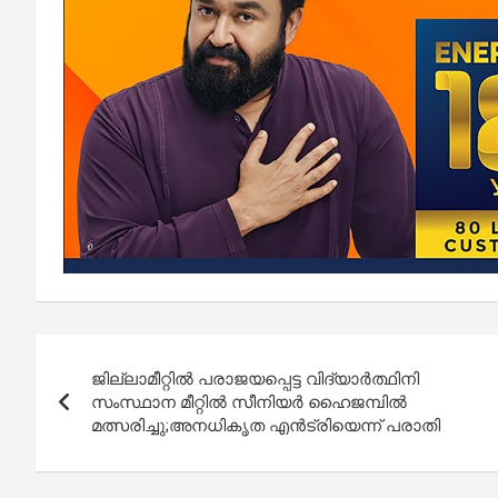
Post
ജില്ലാമീറ്റിൽ പരാജയപ്പെട്ട വിദ്യാർത്ഥിനി
navigation
സംസ്ഥാന മീറ്റിൽ സീനിയർ ഹൈജമ്പിൽ
മത്സരിച്ചു;അനധികൃത എൻട്രിയെന്ന് പരാതി