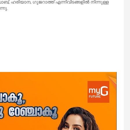
ാബ്, ഹരിയാന, ഗുജറാത്ത് എന്നിവിടങ്ങളില്‍ നിന്നുള്ള
്നു.