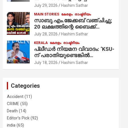
ആരോപണം;
July 29, 2026
Hashim Sathar
MAIN STORIES
കേരളം
രാഷ്ട്രീയം
സാബു.എം.ജേക്കബ് വഞ്ചിച്ചു;
20 ലക്ഷത്തിന്റെ ബൈക്ക്
വിറ്റാണ് തൃക്കാക്കരയില്‍
July 28, 2026
Hashim Sathar
മത്സരിച്ചത്! പ്രചാരണത്തിന്
KERALA
കേരളം
രാഷ്ട്രീയം
രണ്ടേ രണ്ടുപേര്‍ മാത്രമാണ്
പ്ലീഡർ നിയമന വിവാദം: ‘KSU-
ഉണ്ടായിരുന്നത്; സാബുവിന്റേത്
ന് പരാതിയുണ്ടെങ്കിൽ
വ്യക്തിപരമായ നേട്ടത്തിനുള്ള
പരിശോധിക്കും’; രമേശ്
July 18, 2026
Hashim Sathar
പാര്‍ട്ടി; ഇപ്പോള്‍ ഫോണ്‍
ചെന്നിത്തല
വിളിച്ചാല്‍ എടുക്കില്ല;
തിരഞ്ഞെടുപ്പിലെ
ദുരനുഭവങ്ങള്‍ തുറന്നടിച്ച്
Categories
അഖില്‍ മാരാര്‍ ട്വന്റി 20 വിട്ടു
Accident
(11)
CRIME
(55)
Death
(14)
Editor's Pick
(92)
india
(65)