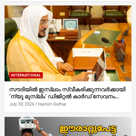
INTERNATIONAL
സൗദിയില്‍ ഇസ്‌ലാം സ്വീകരിക്കുന്നവര്‍ക്കായി
‘ന്യൂ മുസ്ലിം’ ഡിജിറ്റല്‍ കാര്‍ഡ് സേവനം
ആരംഭിച്ചു
July 30, 2026
Hashim Sathar