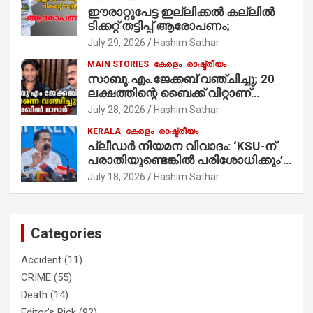
ഈരാറ്റുപേട്ട ഇല്ലിക്കൽ കല്ലിൽ
ടിക്കറ്റ് തട്ടിപ്പ് ആരോപണം;
July 29, 2026
Hashim Sathar
MAIN STORIES
കേരളം
രാഷ്ട്രീയം
സാബു.എം.ജേക്കബ് വഞ്ചിച്ചു; 20
ലക്ഷത്തിന്റെ ബൈക്ക് വിറ്റാണ്
തൃക്കാക്കരയില്‍ മത്സരിച്ചത്!
July 28, 2026
Hashim Sathar
പ്രചാരണത്തിന് രണ്ടേ രണ്ടുപേര്‍
KERALA
കേരളം
രാഷ്ട്രീയം
മാത്രമാണ് ഉണ്ടായിരുന്നത്;
പ്ലീഡർ നിയമന വിവാദം: ‘KSU-ന്
സാബുവിന്റേത് വ്യക്തിപരമായ
പരാതിയുണ്ടെങ്കിൽ പരിശോധിക്കും’;
നേട്ടത്തിനുള്ള പാര്‍ട്ടി; ഇപ്പോള്‍
രമേശ് ചെന്നിത്തല
ഫോണ്‍ വിളിച്ചാല്‍ എടുക്കില്ല;
July 18, 2026
Hashim Sathar
തിരഞ്ഞെടുപ്പിലെ ദുരനുഭവങ്ങള്‍
തുറന്നടിച്ച് അഖില്‍ മാരാര്‍ ട്വന്റി 20
വിട്ടു
Categories
Accident
(11)
CRIME
(55)
Death
(14)
Editor's Pick
(92)