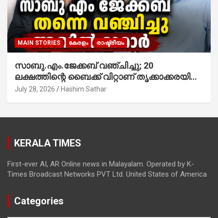
MAIN STORIES
കേരളം
രാഷ്ട്രീയം
സാബു.എം.ജേക്കബ് വഞ്ചിച്ചു; 20
ലക്ഷത്തിന്റെ ബൈക്ക് വിറ്റാണ് തൃക്കാക്കരയില്‍
മത്സരിച്ചത്! പ്രചാരണത്തിന് രണ്ടേ രണ്ടുപേര്‍
July 28, 2026
Hashim Sathar
മാത്രമാണ് ഉണ്ടായിരുന്നത്; സാബുവിന്റേത്
വ്യക്തിപരമായ നേട്ടത്തിനുള്ള പാര്‍ട്ടി;
ഇപ്പോള്‍ ഫോണ്‍ വിളിച്ചാല്‍ എടുക്കില്ല;
തിരഞ്ഞെടുപ്പിലെ ദുരനുഭവങ്ങള്‍ തുറന്നടിച്ച്
KERALA TIMES
അഖില്‍ മാരാര്‍ ട്വന്റി 20 വിട്ടു
First-ever AI, AR Online news in Malayalam. Operated by K-
Times Broadcast Networks PVT Ltd. United States of America
Categories