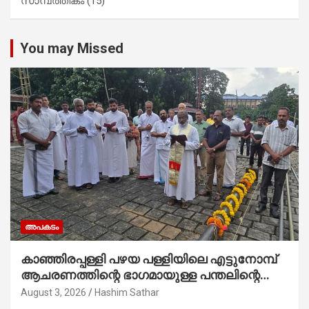
സാമ്പത്തികം
(15)
You may Missed
അപകടം
കാഞ്ഞിരപ്പള്ളി പഴയ പള്ളിയിലെ എട്ടുനോമ്പ്
ആചരണത്തിന്റെ ഭാഗമായുള്ള പന്തലിന്റെ
കാൽനാട്ട് കർമ്മം ആർച്ച് പ്രീസ്റ്റ് വെരി.
August 3, 2026
Hashim Sathar
റവ.ഫാ. കുര്യൻ താമരശ്ശേരി നിർവഹിക്കുന്നു.