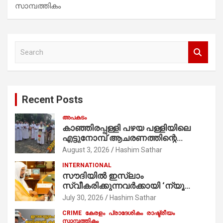
സാമ്പത്തികം
S
e
a
r
c
Recent Posts
h
അപകടം
കാഞ്ഞിരപ്പള്ളി പഴയ പള്ളിയിലെ
എട്ടുനോമ്പ് ആചരണത്തിന്റെ
ഭാഗമായുള്ള പന്തലിന്റെ കാൽനാട്ട്
August 3, 2026
Hashim Sathar
കർമ്മം ആർച്ച് പ്രീസ്റ്റ് വെരി. റവ.ഫാ.
INTERNATIONAL
കുര്യൻ താമരശ്ശേരി
സൗദിയില്‍ ഇസ്‌ലാം
നിർവഹിക്കുന്നു.
സ്വീകരിക്കുന്നവര്‍ക്കായി ‘ന്യൂ
മുസ്ലിം’ ഡിജിറ്റല്‍ കാര്‍ഡ് സേവനം
July 30, 2026
Hashim Sathar
ആരംഭിച്ചു
CRIME
കേരളം
പ്രാദേശികം
രാഷ്ട്രീയം
സാമ്പത്തികം