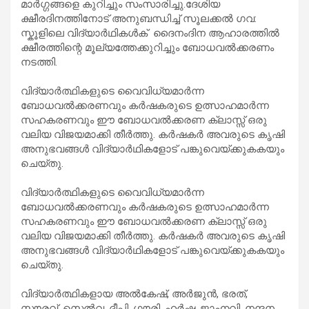
മാർഗ്ഗങ്ങളെ കുറിച്ചും സംസാരിച്ചു.ദേശിയ
ക്ഷീരദിനത്തിനോട് അനുബന്ധിച്ച് സൂലക്കൽ ഗവ:
സ്കൂളിലെ വിദ്യാർഥികൾക് ദൈനംദിന ആഹാരത്തിൽ
ക്ഷീരത്തിന്റെ മൂല്യത്തേക്കുറിച്ചും ബോധവൽക്കരണം
നടത്തി.
വിദ്യാർത്ഥികളുടെ വൈവിധ്യമാർന്ന
ബോധവൽക്കരണവും കർഷകരുടെ ഉത്സാഹമാർന്ന
സഹകരണവും ഈ ബോധവൽക്കരണ ക്ലാസ്സ്‌ ഒരു
വലിയ വിജയമാക്കി തീർത്തു. കർഷകർ അവരുടെ കൃഷി
അനുഭവങ്ങൾ വിദ്യാർഥികളോട് പങ്കുവെയ്ക്കുകകയും
ചെയ്തു.
വിദ്യാർത്ഥികളുടെ വൈവിധ്യമാർന്ന
ബോധവൽക്കരണവും കർഷകരുടെ ഉത്സാഹമാർന്ന
സഹകരണവും ഈ ബോധവൽക്കരണ ക്ലാസ്സ്‌ ഒരു
വലിയ വിജയമാക്കി തീർത്തു. കർഷകർ അവരുടെ കൃഷി
അനുഭവങ്ങൾ വിദ്യാർഥികളോട് പങ്കുവെയ്ക്കുകകയും
ചെയ്തു.
വിദ്യാർത്ഥികളായ അല്‍കേഷ്, അര്‍ജുന്‍, ഭരത്,
സൗരവ്, സെല്‍വ, ദീപ്തി, ഗൗരി, ഹര്‍ഷ, ജാഹ്നവി, നന്ദന,