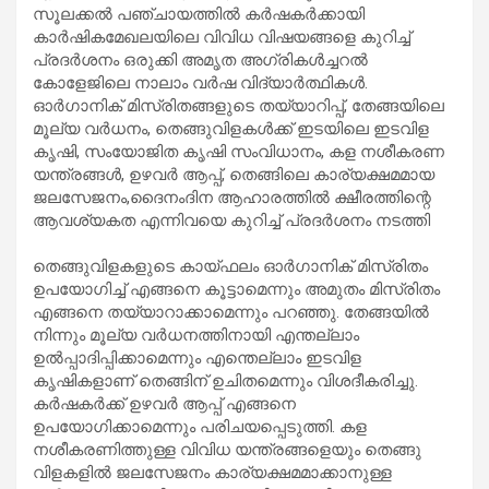
സൂലക്കൽ പഞ്ചായത്തിൽ കർഷകർക്കായി
കാർഷികമേഖലയിലെ വിവിധ വിഷയങ്ങളെ കുറിച്ച്
പ്രദർശനം ഒരുക്കി അമൃത അഗ്രികൾച്ചറൽ
കോളേജിലെ നാലാം വർഷ വിദ്യാർത്ഥികൾ.
ഓർഗാനിക് മിസ്രിതങ്ങളുടെ തയ്യാറിപ്പ്, തേങ്ങയിലെ
മൂല്യ വർധനം, തെങ്ങുവിളകൾക്ക് ഇടയിലെ ഇടവിള
കൃഷി, സംയോജിത കൃഷി സംവിധാനം, കള നശീകരണ
യന്ത്രങ്ങൾ, ഉഴവർ ആപ്പ്, തെങ്ങിലെ കാര്യക്ഷമമായ
ജലസേജനം,ദൈനംദിന ആഹാരത്തിൽ ക്ഷീരത്തിന്റെ
ആവശ്യകത എന്നിവയെ കുറിച്ച് പ്രദർശനം നടത്തി
തെങ്ങുവിളകളുടെ കായ്ഫലം ഓർഗാനിക് മിസ്രിതം
ഉപയോഗിച്ച് എങ്ങനെ കൂട്ടാമെന്നും അമുതം മിസ്രിതം
എങ്ങനെ തയ്യാറാക്കാമെന്നും പറഞ്ഞു. തേങ്ങയിൽ
നിന്നും മൂല്യ വർധനത്തിനായി എന്തല്ലാം
ഉൽപ്പാദിപ്പിക്കാമെന്നും എന്തെല്ലാം ഇടവിള
കൃഷികളാണ് തെങ്ങിന് ഉചിതമെന്നും വിശദീകരിച്ചു.
കർഷകർക്ക് ഉഴവർ ആപ്പ് എങ്ങനെ
ഉപയോഗിക്കാമെന്നും പരിചയപ്പെടുത്തി. കള
നശീകരണിത്തുള്ള വിവിധ യന്ത്രങ്ങളെയും തെങ്ങു
വിളകളിൽ ജലസേജനം കാര്യക്ഷമമാക്കാനുള്ള