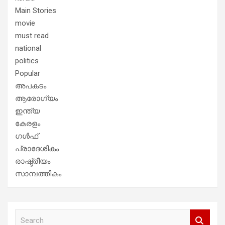
Main Stories
movie
must read
national
politics
Popular
അപകടം
ആരോഗ്യം
ഇന്ത്യ
കേരളം
ഗൾഫ്
പ്രാദേശികം
രാഷ്ട്രീയം
സാമ്പത്തികം
S
e