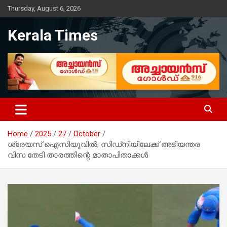
Skip
Thursday, August 6, 2026
to
content
Kerala Times
Home
2025
27
October
ശ്രേയസ് ഐസിയുവില്‍; സിഡ്‌നിയിലേക്ക് അടിയന്തര
വിസ തേടി താരത്തിന്റെ മാതാപിതാക്കള്‍