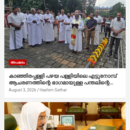
അപകടം
കാഞ്ഞിരപ്പള്ളി പഴയ പള്ളിയിലെ എട്ടുനോമ്പ്
ആചരണത്തിന്റെ ഭാഗമായുള്ള പന്തലിന്റെ
കാൽനാട്ട് കർമ്മം ആർച്ച് പ്രീസ്റ്റ് വെരി.
August 3, 2026
Hashim Sathar
റവ.ഫാ. കുര്യൻ താമരശ്ശേരി നിർവഹിക്കുന്നു.