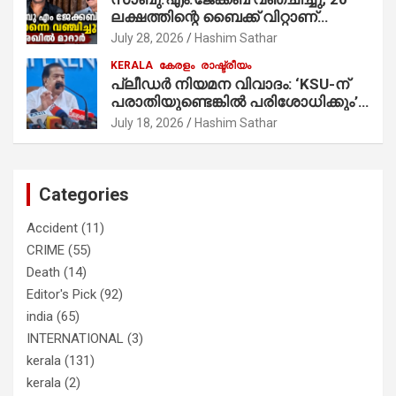
ലക്ഷത്തിന്റെ ബൈക്ക് വിറ്റാണ്
തൃക്കാക്കരയില്‍ മത്സരിച്ചത്!
July 28, 2026
Hashim Sathar
പ്രചാരണത്തിന് രണ്ടേ രണ്ടുപേര്‍
KERALA
കേരളം
രാഷ്ട്രീയം
മാത്രമാണ് ഉണ്ടായിരുന്നത്;
പ്ലീഡർ നിയമന വിവാദം: ‘KSU-ന്
സാബുവിന്റേത് വ്യക്തിപരമായ
പരാതിയുണ്ടെങ്കിൽ പരിശോധിക്കും’;
നേട്ടത്തിനുള്ള പാര്‍ട്ടി; ഇപ്പോള്‍
രമേശ് ചെന്നിത്തല
ഫോണ്‍ വിളിച്ചാല്‍ എടുക്കില്ല;
July 18, 2026
Hashim Sathar
തിരഞ്ഞെടുപ്പിലെ ദുരനുഭവങ്ങള്‍
തുറന്നടിച്ച് അഖില്‍ മാരാര്‍ ട്വന്റി 20
വിട്ടു
Categories
Accident
(11)
CRIME
(55)
Death
(14)
Editor's Pick
(92)
india
(65)
INTERNATIONAL
(3)
kerala
(131)
kerala
(2)