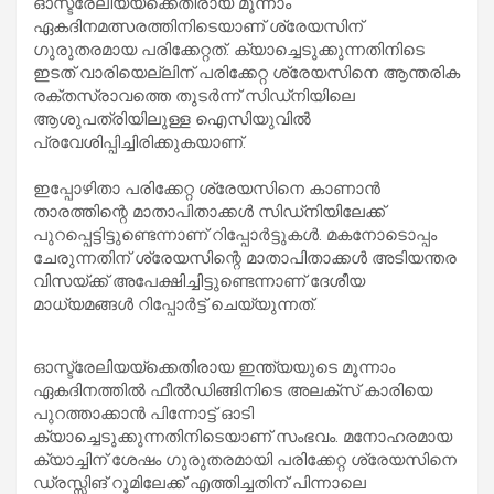
ഓസ്ട്രേലിയയ്ക്കെതിരായ മൂന്നാം
ഏകദിന‌മത്സരത്തിനിടെയാണ് ശ്രേയസിന്
ഗുരുതരമായ പരിക്കേറ്റത്. ക്യാച്ചെടുക്കുന്നതിനിടെ
ഇടത് വാരിയെല്ലിന് പരിക്കേറ്റ ശ്രേയസിനെ ആന്തരിക
രക്തസ്രാവത്തെ തുടർന്ന് സിഡ്‌നിയിലെ
ആശുപത്രിയിലുള്ള ഐസിയുവിൽ
പ്രവേശിപ്പിച്ചിരിക്കുകയാണ്.
ഇപ്പോഴിതാ പരിക്കേറ്റ ശ്രേയസിനെ കാണാൻ
താരത്തിന്റെ മാതാപിതാക്കൾ സിഡ‍്നിയിലേക്ക്
പുറപ്പെട്ടിട്ടുണ്ടെന്നാണ് റിപ്പോർട്ടുകൾ‌. മകനോടൊപ്പം
ചേരുന്നതിന് ശ്രേയസിന്റെ മാതാപിതാക്കൾ അടിയന്തര
വിസയ്ക്ക് അപേക്ഷിച്ചിട്ടുണ്ടെന്നാണ് ദേശീയ
മാധ്യമങ്ങൾ റിപ്പോർട്ട് ചെയ്യുന്നത്.
ഓസ്ട്രേലിയയ്ക്കെതിരായ ഇന്ത്യയുടെ മൂന്നാം
ഏകദിനത്തിൽ ഫീൽഡിങ്ങിനിടെ അലക്‌സ്‌ കാരിയെ
പുറത്താക്കാൻ പിന്നോട്ട് ഓടി
ക്യാച്ചെടുക്കുന്നതിനിടെയാണ് സംഭവം. മനോഹരമായ
ക്യാച്ചിന് ശേഷം ഗുരുതരമായി പരിക്കേറ്റ ശ്രേയസിനെ
ഡ്രസ്സിങ് റൂമിലേക്ക് എത്തിച്ചതിന് പിന്നാലെ