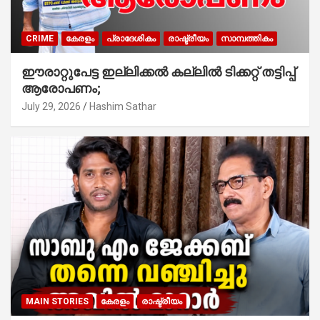
CRIME
കേരളം
പ്രാദേശികം
രാഷ്ട്രീയം
സാമ്പത്തികം
ഈരാറ്റുപേട്ട ഇല്ലിക്കൽ കല്ലിൽ ടിക്കറ്റ് തട്ടിപ്പ്
ആരോപണം;
July 29, 2026
Hashim Sathar
MAIN STORIES
കേരളം
രാഷ്ട്രീയം