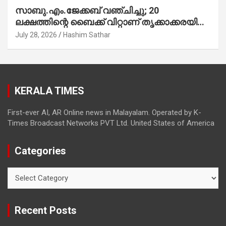
സാബു.എം.ജേക്കബ് വഞ്ചിച്ചു; 20
ലക്ഷത്തിന്റെ ബൈക്ക് വിറ്റാണ് തൃക്കാക്കരയില്‍
മത്സരിച്ചത്! പ്രചാരണത്തിന് രണ്ടേ രണ്ടുപേര്‍
July 28, 2026
Hashim Sathar
മാത്രമാണ് ഉണ്ടായിരുന്നത്; സാബുവിന്റേത്
വ്യക്തിപരമായ നേട്ടത്തിനുള്ള പാര്‍ട്ടി;
ഇപ്പോള്‍ ഫോണ്‍ വിളിച്ചാല്‍ എടുക്കില്ല;
തിരഞ്ഞെടുപ്പിലെ ദുരനുഭവങ്ങള്‍ തുറന്നടിച്ച്
KERALA TIMES
അഖില്‍ മാരാര്‍ ട്വന്റി 20 വിട്ടു
First-ever AI, AR Online news in Malayalam. Operated by K-
Times Broadcast Networks PVT Ltd. United States of America
Categories
Categories
Recent Posts