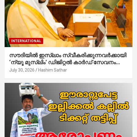
INTERNATIONAL
സൗദിയില്‍ ഇസ്‌ലാം സ്വീകരിക്കുന്നവര്‍ക്കായി
‘ന്യൂ മുസ്ലിം’ ഡിജിറ്റല്‍ കാര്‍ഡ് സേവനം
ആരംഭിച്ചു
July 30, 2026
Hashim Sathar