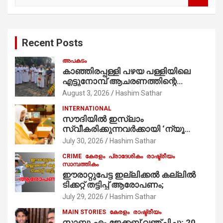
a
r
c
Recent Posts
h
അപകടം
കാഞ്ഞിരപ്പള്ളി പഴയ പള്ളിയിലെ
എട്ടുനോമ്പ് ആചരണത്തിന്റെ
ഭാഗമായുള്ള പന്തലിന്റെ കാൽനാട്ട്
August 3, 2026
Hashim Sathar
കർമ്മം ആർച്ച് പ്രീസ്റ്റ് വെരി. റവ.ഫാ.
INTERNATIONAL
കുര്യൻ താമരശ്ശേരി
സൗദിയില്‍ ഇസ്‌ലാം
നിർവഹിക്കുന്നു.
സ്വീകരിക്കുന്നവര്‍ക്കായി ‘ന്യൂ
മുസ്ലിം’ ഡിജിറ്റല്‍ കാര്‍ഡ് സേവനം
July 30, 2026
Hashim Sathar
ആരംഭിച്ചു
CRIME
കേരളം
പ്രാദേശികം
രാഷ്ട്രീയം
സാമ്പത്തികം
ഈരാറ്റുപേട്ട ഇല്ലിക്കൽ കല്ലിൽ
ടിക്കറ്റ് തട്ടിപ്പ് ആരോപണം;
July 29, 2026
Hashim Sathar
MAIN STORIES
കേരളം
രാഷ്ട്രീയം
സാബു.എം.ജേക്കബ് വഞ്ചിച്ചു; 20