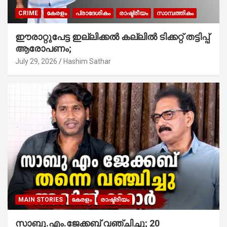
CRIME
കേരളം
പ്രാദേശികം
രാഷ്ട്രീയം
സാമ്പത്തികം
ഈരാറ്റുപേട്ട ഇല്ലിക്കൽ കല്ലിൽ ടിക്കറ്റ് തട്ടിപ്പ്
ആരോപണം;
July 29, 2026
Hashim Sathar
MAIN STORIES
കേരളം
രാഷ്ട്രീയം
സാബു.എം.ജേക്കബ് വഞ്ചിച്ചു; 20