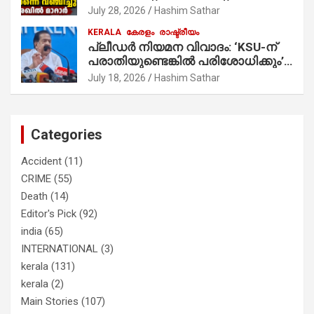
തൃക്കാക്കരയില്‍ മത്സരിച്ചത്!
July 28, 2026
Hashim Sathar
പ്രചാരണത്തിന് രണ്ടേ രണ്ടുപേര്‍
KERALA
കേരളം
രാഷ്ട്രീയം
മാത്രമാണ് ഉണ്ടായിരുന്നത്;
പ്ലീഡർ നിയമന വിവാദം: ‘KSU-ന്
സാബുവിന്റേത് വ്യക്തിപരമായ
പരാതിയുണ്ടെങ്കിൽ പരിശോധിക്കും’;
നേട്ടത്തിനുള്ള പാര്‍ട്ടി; ഇപ്പോള്‍
രമേശ് ചെന്നിത്തല
ഫോണ്‍ വിളിച്ചാല്‍ എടുക്കില്ല;
July 18, 2026
Hashim Sathar
തിരഞ്ഞെടുപ്പിലെ ദുരനുഭവങ്ങള്‍
തുറന്നടിച്ച് അഖില്‍ മാരാര്‍ ട്വന്റി 20
വിട്ടു
Categories
Accident
(11)
CRIME
(55)
Death
(14)
Editor's Pick
(92)
india
(65)
INTERNATIONAL
(3)
kerala
(131)
kerala
(2)
Main Stories
(107)