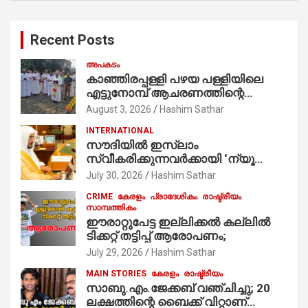
r
c
Recent Posts
h
അപകടം
കാഞ്ഞിരപ്പള്ളി പഴയ പള്ളിയിലെ
എട്ടുനോമ്പ് ആചരണത്തിന്റെ
ഭാഗമായുള്ള പന്തലിന്റെ കാൽനാട്ട്
August 3, 2026
Hashim Sathar
കർമ്മം ആർച്ച് പ്രീസ്റ്റ് വെരി. റവ.ഫാ.
INTERNATIONAL
കുര്യൻ താമരശ്ശേരി
സൗദിയില്‍ ഇസ്‌ലാം
നിർവഹിക്കുന്നു.
സ്വീകരിക്കുന്നവര്‍ക്കായി ‘ന്യൂ
മുസ്ലിം’ ഡിജിറ്റല്‍ കാര്‍ഡ് സേവനം
July 30, 2026
Hashim Sathar
ആരംഭിച്ചു
CRIME
കേരളം
പ്രാദേശികം
രാഷ്ട്രീയം
സാമ്പത്തികം
ഈരാറ്റുപേട്ട ഇല്ലിക്കൽ കല്ലിൽ
ടിക്കറ്റ് തട്ടിപ്പ് ആരോപണം;
July 29, 2026
Hashim Sathar
MAIN STORIES
കേരളം
രാഷ്ട്രീയം
സാബു.എം.ജേക്കബ് വഞ്ചിച്ചു; 20
ലക്ഷത്തിന്റെ ബൈക്ക് വിറ്റാണ്