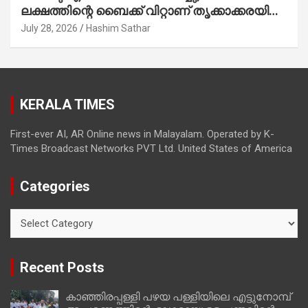
ലക്ഷത്തിന്റെ ബൈക്ക് വിറ്റാണ് തൃക്കാക്കരയില്‍
മത്സരിച്ചത്! പ്രചാരണത്തിന് രണ്ടേ രണ്ടുപേര്‍
July 28, 2026
Hashim Sathar
മാത്രമാണ് ഉണ്ടായിരുന്നത്; സാബുവിന്റേത്
വ്യക്തിപരമായ നേട്ടത്തിനുള്ള പാര്‍ട്ടി;
ഇപ്പോള്‍ ഫോണ്‍ വിളിച്ചാല്‍ എടുക്കില്ല;
തിരഞ്ഞെടുപ്പിലെ ദുരനുഭവങ്ങള്‍ തുറന്നടിച്ച്
KERALA TIMES
അഖില്‍ മാരാര്‍ ട്വന്റി 20 വിട്ടു
First-ever AI, AR Online news in Malayalam. Operated by K-
Times Broadcast Networks PVT Ltd. United States of America
Categories
Categories
Recent Posts
കാഞ്ഞിരപ്പള്ളി പഴയ പള്ളിയിലെ എട്ടുനോമ്പ്