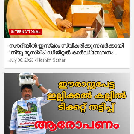
INTERNATIONAL
സൗദിയില്‍ ഇസ്‌ലാം സ്വീകരിക്കുന്നവര്‍ക്കായി
‘ന്യൂ മുസ്ലിം’ ഡിജിറ്റല്‍ കാര്‍ഡ് സേവനം
ആരംഭിച്ചു
July 30, 2026
Hashim Sathar