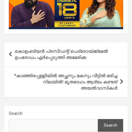
Post
കൊളംബിയന്‍ പ്രസിഡന്റ് പെട്രോയ്ക്ക്‌മേല്‍
navigation
ഉപരോധം ഏര്‍പ്പെടുത്തി അമേരിക്ക
*കാഞ്ഞിരപ്പള്ളിയിൽ അച്ഛനും മകനും വീട്ടിൽ മരിച്ച
നിലയിൽ! മൃതദേഹം ആദ്യം കണ്ടത്
അയൽവാസികൾ
Search
Search