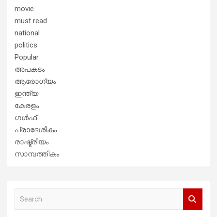
movie
must read
national
politics
Popular
അപകടം
ആരോഗ്യം
ഇന്ത്യ
കേരളം
ഗൾഫ്
പ്രാദേശികം
രാഷ്ട്രീയം
സാമ്പത്തികം
S
e
a