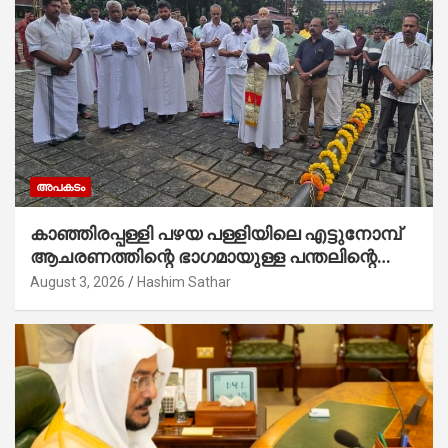
അപകടം
കാഞ്ഞിരപ്പള്ളി പഴയ പള്ളിയിലെ എട്ടുനോമ്പ്
ആചരണത്തിന്റെ ഭാഗമായുള്ള പന്തലിന്റെ
കാൽനാട്ട് കർമ്മം ആർച്ച് പ്രീസ്റ്റ് വെരി.
August 3, 2026
Hashim Sathar
റവ.ഫാ. കുര്യൻ താമരശ്ശേരി നിർവഹിക്കുന്നു.