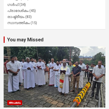
ഗൾഫ്
(34)
പ്രാദേശികം
(45)
രാഷ്ട്രീയം
(83)
സാമ്പത്തികം
(15)
You may Missed
അപകടം