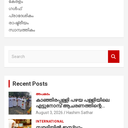
കേരളം
ഗൾഫ്
പ്രാദേശികം
രാഷ്ട്രീയം
സാമ്പത്തികം
S
e
a
r
c
Recent Posts
h
അപകടം
കാഞ്ഞിരപ്പള്ളി പഴയ പള്ളിയിലെ
എട്ടുനോമ്പ് ആചരണത്തിന്റെ
ഭാഗമായുള്ള പന്തലിന്റെ കാൽനാട്ട്
August 3, 2026
Hashim Sathar
കർമ്മം ആർച്ച് പ്രീസ്റ്റ് വെരി. റവ.ഫാ.
INTERNATIONAL
കുര്യൻ താമരശ്ശേരി
സൗദിയില്‍ ഇസ്‌ലാം