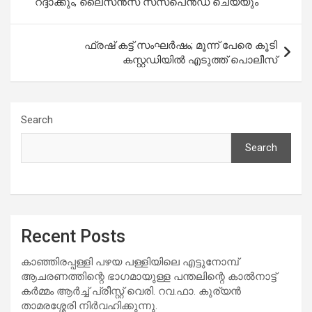
റദ്ദാക്കും, ലൈസൻസ് സസ്പെൻഡ് ചെയ്യും
ഫ്രഷ് കട്ട് സംഘര്‍ഷം; മൂന്ന് പേരെ കൂടി
കസ്റ്റഡിയിൽ എടുത്ത് പൊലീസ്
Search
Search
Recent Posts
കാഞ്ഞിരപ്പള്ളി പഴയ പള്ളിയിലെ എട്ടുനോമ്പ്
ആചരണത്തിന്റെ ഭാഗമായുള്ള പന്തലിന്റെ കാൽനാട്ട്
കർമ്മം ആർച്ച് പ്രീസ്റ്റ് വെരി. റവ.ഫാ. കുര്യൻ
താമരശ്ശേരി നിർവഹിക്കുന്നു.