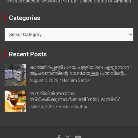
Times Broadcast Networks PVT Ltd. United States of America
Categories
Categories
Recent Posts
കാഞ്ഞിരപ്പള്ളി പഴയ പള്ളിയിലെ എട്ടുനോമ്പ്
ആചരണത്തിന്റെ ഭാഗമായുള്ള പന്തലിന്റെ
കാൽനാട്ട് കർമ്മം ആർച്ച് പ്രീസ്റ്റ് വെരി.
August 3, 2026
Hashim Sathar
റവ.ഫാ. കുര്യൻ താമരശ്ശേരി നിർവഹിക്കുന്നു.
സൗദിയില്‍ ഇസ്‌ലാം
സ്വീകരിക്കുന്നവര്‍ക്കായി ‘ന്യൂ മുസ്ലിം’
ഡിജിറ്റല്‍ കാര്‍ഡ് സേവനം ആരംഭിച്ചു
July 30, 2026
Hashim Sathar