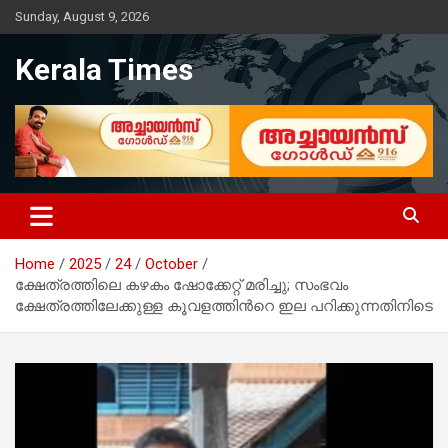
Skip
Sunday, August 9, 2026
to
content
Kerala Times
Home
2025
24
October
ക്ഷേത്രത്തിലെ കഴകം ഷോക്കേറ്റ് മരിച്ചു; സംഭവം
ക്ഷേത്രത്തിലേക്കുള്ള കൂവളത്തിന്‍റെ ഇല പറിക്കുന്നതിനിടെ