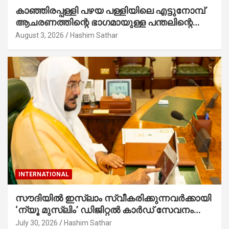
കാഞ്ഞിരപ്പള്ളി പഴയ പള്ളിയിലെ എട്ടുനോമ്പ്
ആചരണത്തിന്റെ ഭാഗമായുള്ള പന്തലിന്റെ
കാൽനാട്ട് കർമ്മം ആർച്ച് പ്രീസ്റ്റ് വെരി.
August 3, 2026
Hashim Sathar
റവ.ഫാ. കുര്യൻ താമരശ്ശേരി നിർവഹിക്കുന്നു.
INTERNATIONAL
സൗദിയില്‍ ഇസ്‌ലാം സ്വീകരിക്കുന്നവര്‍ക്കായി
‘ന്യൂ മുസ്ലിം’ ഡിജിറ്റല്‍ കാര്‍ഡ് സേവനം
ആരംഭിച്ചു
July 30, 2026
Hashim Sathar