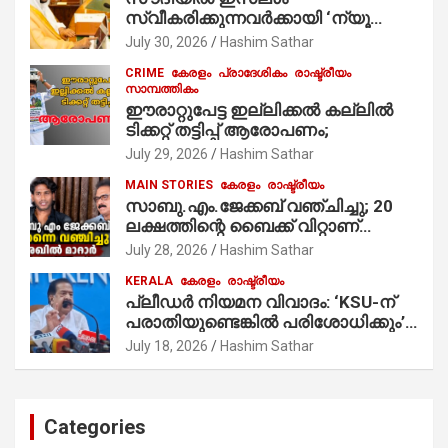
നിർവഹിക്കുന്നു.
സ്വീകരിക്കുന്നവര്‍ക്കായി ‘ന്യൂ
മുസ്ലിം’ ഡിജിറ്റല്‍ കാര്‍ഡ് സേവനം
July 30, 2026
Hashim Sathar
ആരംഭിച്ചു
CRIME
കേരളം
പ്രാദേശികം
രാഷ്ട്രീയം
സാമ്പത്തികം
ഈരാറ്റുപേട്ട ഇല്ലിക്കൽ കല്ലിൽ
ടിക്കറ്റ് തട്ടിപ്പ് ആരോപണം;
July 29, 2026
Hashim Sathar
MAIN STORIES
കേരളം
രാഷ്ട്രീയം
സാബു.എം.ജേക്കബ് വഞ്ചിച്ചു; 20
ലക്ഷത്തിന്റെ ബൈക്ക് വിറ്റാണ്
തൃക്കാക്കരയില്‍ മത്സരിച്ചത്!
July 28, 2026
Hashim Sathar
പ്രചാരണത്തിന് രണ്ടേ രണ്ടുപേര്‍
KERALA
കേരളം
രാഷ്ട്രീയം
മാത്രമാണ് ഉണ്ടായിരുന്നത്;
പ്ലീഡർ നിയമന വിവാദം: ‘KSU-ന്
സാബുവിന്റേത് വ്യക്തിപരമായ
പരാതിയുണ്ടെങ്കിൽ പരിശോധിക്കും’;
നേട്ടത്തിനുള്ള പാര്‍ട്ടി; ഇപ്പോള്‍
രമേശ് ചെന്നിത്തല
ഫോണ്‍ വിളിച്ചാല്‍ എടുക്കില്ല;
July 18, 2026
Hashim Sathar
തിരഞ്ഞെടുപ്പിലെ ദുരനുഭവങ്ങള്‍
തുറന്നടിച്ച് അഖില്‍ മാരാര്‍ ട്വന്റി 20
വിട്ടു
Categories