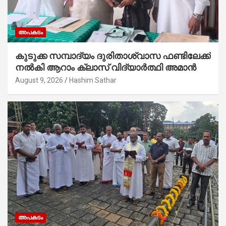
അപകടം
കുടുക്ക സമ്പാദ്യം ദുരിതാശ്വാസ ഫണ്ടിലേക്ക്
നൽകി ആറാം ക്ലാസ് വിദ്യാർത്ഥി അമാൻ
August 9, 2026
Hashim Sathar
അപകടം