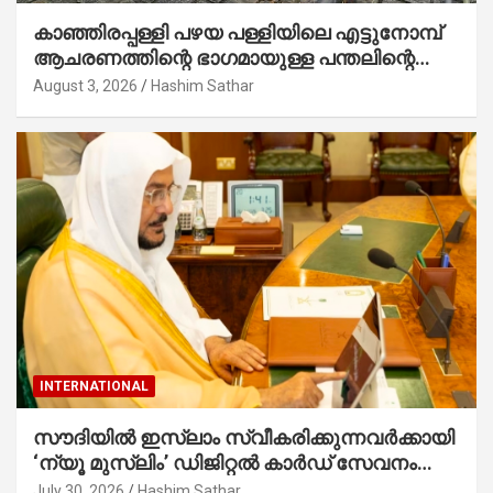
കാഞ്ഞിരപ്പള്ളി പഴയ പള്ളിയിലെ എട്ടുനോമ്പ്
ആചരണത്തിന്റെ ഭാഗമായുള്ള പന്തലിന്റെ
കാൽനാട്ട് കർമ്മം ആർച്ച് പ്രീസ്റ്റ് വെരി.
August 3, 2026
Hashim Sathar
റവ.ഫാ. കുര്യൻ താമരശ്ശേരി നിർവഹിക്കുന്നു.
INTERNATIONAL
സൗദിയില്‍ ഇസ്‌ലാം സ്വീകരിക്കുന്നവര്‍ക്കായി
‘ന്യൂ മുസ്ലിം’ ഡിജിറ്റല്‍ കാര്‍ഡ് സേവനം
ആരംഭിച്ചു
July 30, 2026
Hashim Sathar