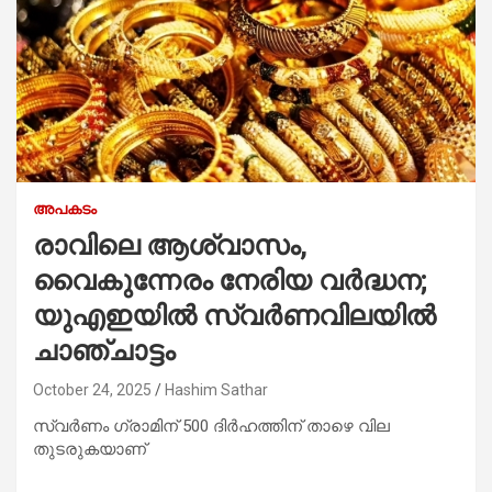
അപകടം
രാവിലെ ആശ്വാസം,
വൈകുന്നേരം നേരിയ വർദ്ധന;
യുഎഇയിൽ സ്വർണവിലയിൽ
ചാഞ്ചാട്ടം
October 24, 2025
Hashim Sathar
സ്വർണം ഗ്രാമിന് 500 ദിർഹത്തിന് താഴെ വില
തുടരുകയാണ്