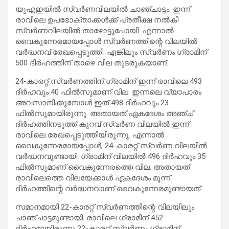
യുഎഇയിൽ സ്വർണവിലയിൽ ചാഞ്ചാട്ടം. ഇന്ന്
രാവിലെ ഉപഭോക്താക്കൾക്ക് പ്രതീക്ഷ നൽകി
സ്വർണവിലയിൽ താഴോട്ടുപോയി. എന്നാൽ
വൈകുന്നേരമായപ്പോൾ സ്വർണത്തിന്റെ വിലയിൽ
വർദ്ധനവ് രേഖപ്പെടുത്തി. എങ്കിലും സ്വർണം ഗ്രാമിന്
500 ദിർഹത്തിന് താഴെ വില തുടരുകയാണ്.
24-കാരറ്റ് സ്വർണത്തിന് ഗ്രാമിന് ഇന്ന് രാവിലെ 493
ദിർഹവും 40 ഫിൽസുമാണ് വില. ഇന്നലെ വ്യാപാരം
അവസാനിക്കുമ്പോൾ ഇത് 498 ദിർഹവും 23
ഫിൽസുമായിരുന്നു. അതായത് ഏകദേശം അഞ്ച്
ദിർഹത്തിനടുത്ത് കുറവ് സ്വർണ വിലയിൽ ഇന്ന്
രാവിലെ രേഖപ്പെടുത്തിയിരുന്നു. എന്നാൽ
വൈകുന്നേരമായപ്പോൾ, 24-കാരറ്റ് സ്വർണ വിലയിൽ
വർദ്ധനവുണ്ടായി. ഗ്രാമിന് വിലയിൽ 496 ദിർഹവും 35
ഫിൽസുമാണ് വൈകുന്നേരത്തെ വില. അതായത്
രാവിലെത്തെ വിലയേക്കാൾ ഏകദേശം മൂന്ന്
ദിർഹത്തിന്റെ വർദ്ധനവാണ് വൈകുന്നേരമുണ്ടായത്.
സമാനമായി 22-കാരറ്റ് സ്വർണത്തിന്റെ വിലയിലും
ചാഞ്ചാട്ടമുണ്ടായി. രാവിലെ ഗ്രാമിന് 452
ദിർഹമായിരുന്നു 22-കാരറ്റ് സ്വർണം ഗ്രാമിന്