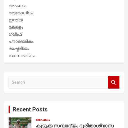
അപകടം
ആരോഗ്യം
ഇന്ത്യ
കേരളം
ഗൾഫ്
പ്രാദേശികം
രാഷ്ട്രീയം
സാമ്പത്തികം
S
e
a
r
c
Recent Posts
h
അപകടം
കുടുക്ക സമ്പാദ്യം ദുരിതാശ്വാസ