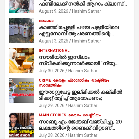
ഫണ്ടിലേക്ക് നൽകി ആറാം ക്ലാസ്
വിദ്യാർത്ഥി അമാൻ
August 9, 2026
Hashim Sathar
അപകടം
കാഞ്ഞിരപ്പള്ളി പഴയ പള്ളിയിലെ
എട്ടുനോമ്പ് ആചരണത്തിന്റെ
ഭാഗമായുള്ള പന്തലിന്റെ കാൽനാട്ട്
August 3, 2026
Hashim Sathar
കർമ്മം ആർച്ച് പ്രീസ്റ്റ് വെരി. റവ.ഫാ.
INTERNATIONAL
കുര്യൻ താമരശ്ശേരി
സൗദിയില്‍ ഇസ്‌ലാം
നിർവഹിക്കുന്നു.
സ്വീകരിക്കുന്നവര്‍ക്കായി ‘ന്യൂ
മുസ്ലിം’ ഡിജിറ്റല്‍ കാര്‍ഡ് സേവനം
July 30, 2026
Hashim Sathar
ആരംഭിച്ചു
CRIME
കേരളം
പ്രാദേശികം
രാഷ്ട്രീയം
സാമ്പത്തികം
ഈരാറ്റുപേട്ട ഇല്ലിക്കൽ കല്ലിൽ
ടിക്കറ്റ് തട്ടിപ്പ് ആരോപണം;
July 29, 2026
Hashim Sathar
MAIN STORIES
കേരളം
രാഷ്ട്രീയം
സാബു.എം.ജേക്കബ് വഞ്ചിച്ചു; 20
ലക്ഷത്തിന്റെ ബൈക്ക് വിറ്റാണ്
തൃക്കാക്കരയില്‍ മത്സരിച്ചത്!
July 28, 2026
Hashim Sathar