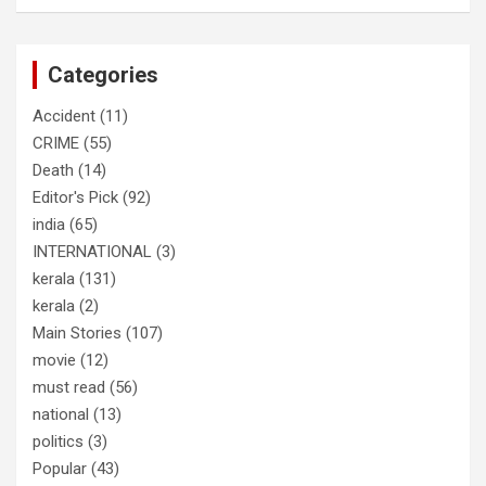
പ്രചാരണത്തിന് രണ്ടേ രണ്ടുപേര്‍
മാത്രമാണ് ഉണ്ടായിരുന്നത്;
സാബുവിന്റേത് വ്യക്തിപരമായ
നേട്ടത്തിനുള്ള പാര്‍ട്ടി; ഇപ്പോള്‍
Categories
ഫോണ്‍ വിളിച്ചാല്‍ എടുക്കില്ല;
തിരഞ്ഞെടുപ്പിലെ ദുരനുഭവങ്ങള്‍
Accident
(11)
തുറന്നടിച്ച് അഖില്‍ മാരാര്‍ ട്വന്റി 20
CRIME
(55)
വിട്ടു
Death
(14)
Editor's Pick
(92)
india
(65)
INTERNATIONAL
(3)
kerala
(131)
kerala
(2)
Main Stories
(107)
movie
(12)
must read
(56)
national
(13)
politics
(3)
Popular
(43)