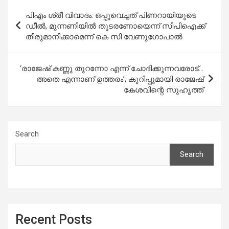
Post
പിഎം ശ്രീ വിവാദം: ഒപ്പുവെച്ചത് പിണറായിയുടെ
navigation
ഡീൽ, മുന്നണിയിൽ തുടരണോയെന്ന് സിപിഐക്ക്
തീരുമാനിക്കാമെന്ന് കെ സി വേണുഗോപാൽ
‘രാജേഷ് കണ്ണു തുറന്നോ എന്ന് ചോദിക്കുന്നവരോട്…
അതെ എന്നാണ് ഉത്തരം’; കുറിപ്പുമായി രാജേഷ്
കേശവിന്റെ സുഹൃത്ത്
Search
Search
Recent Posts