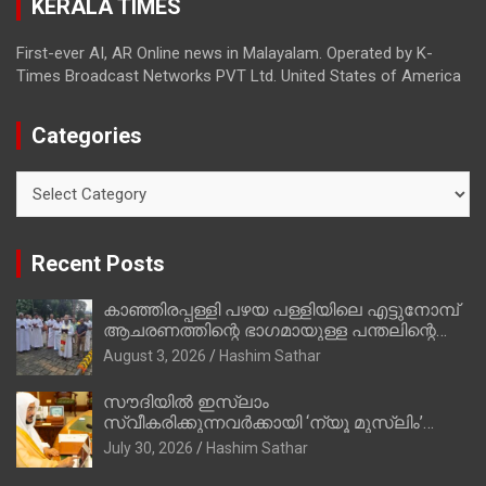
KERALA TIMES
അഖില്‍ മാരാര്‍ ട്വന്റി 20 വിട്ടു
First-ever AI, AR Online news in Malayalam. Operated by K-
Times Broadcast Networks PVT Ltd. United States of America
Categories
Categories
Recent Posts
കാഞ്ഞിരപ്പള്ളി പഴയ പള്ളിയിലെ എട്ടുനോമ്പ്
ആചരണത്തിന്റെ ഭാഗമായുള്ള പന്തലിന്റെ
കാൽനാട്ട് കർമ്മം ആർച്ച് പ്രീസ്റ്റ് വെരി.
August 3, 2026
Hashim Sathar
റവ.ഫാ. കുര്യൻ താമരശ്ശേരി നിർവഹിക്കുന്നു.
സൗദിയില്‍ ഇസ്‌ലാം
സ്വീകരിക്കുന്നവര്‍ക്കായി ‘ന്യൂ മുസ്ലിം’
ഡിജിറ്റല്‍ കാര്‍ഡ് സേവനം ആരംഭിച്ചു
July 30, 2026
Hashim Sathar