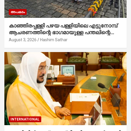
അപകടം
കാഞ്ഞിരപ്പള്ളി പഴയ പള്ളിയിലെ എട്ടുനോമ്പ്
ആചരണത്തിന്റെ ഭാഗമായുള്ള പന്തലിന്റെ
കാൽനാട്ട് കർമ്മം ആർച്ച് പ്രീസ്റ്റ് വെരി.
August 3, 2026
Hashim Sathar
റവ.ഫാ. കുര്യൻ താമരശ്ശേരി നിർവഹിക്കുന്നു.
INTERNATIONAL