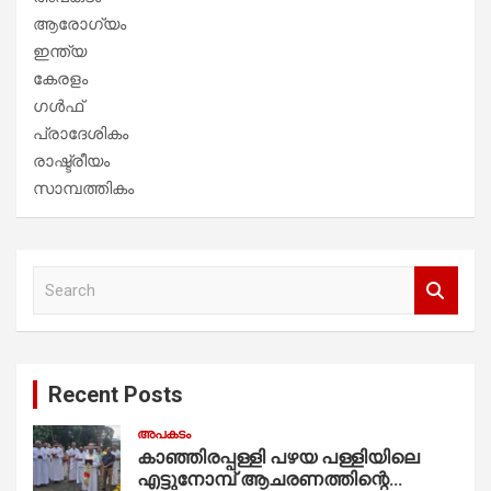
ആരോഗ്യം
ഇന്ത്യ
കേരളം
ഗൾഫ്
പ്രാദേശികം
രാഷ്ട്രീയം
സാമ്പത്തികം
S
e
a
r
c
Recent Posts
h
അപകടം
കാഞ്ഞിരപ്പള്ളി പഴയ പള്ളിയിലെ
എട്ടുനോമ്പ് ആചരണത്തിന്റെ