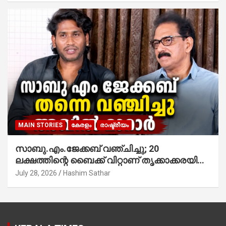
MAIN STORIES
കേരളം
രാഷ്ട്രീയം
സാബു.എം.ജേക്കബ് വഞ്ചിച്ചു; 20
ലക്ഷത്തിന്റെ ബൈക്ക് വിറ്റാണ് തൃക്കാക്കരയില്‍
മത്സരിച്ചത്! പ്രചാരണത്തിന് രണ്ടേ രണ്ടുപേര്‍
July 28, 2026
Hashim Sathar
മാത്രമാണ് ഉണ്ടായിരുന്നത്; സാബുവിന്റേത്
വ്യക്തിപരമായ നേട്ടത്തിനുള്ള പാര്‍ട്ടി;
ഇപ്പോള്‍ ഫോണ്‍ വിളിച്ചാല്‍ എടുക്കില്ല;
തിരഞ്ഞെടുപ്പിലെ ദുരനുഭവങ്ങള്‍ തുറന്നടിച്ച്