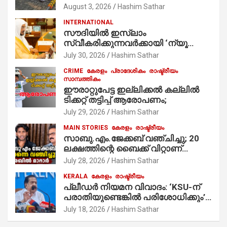
ഭാഗമായുള്ള പന്തലിന്റെ കാൽനാട്ട്
August 3, 2026
Hashim Sathar
കർമ്മം ആർച്ച് പ്രീസ്റ്റ് വെരി. റവ.ഫാ.
INTERNATIONAL
കുര്യൻ താമരശ്ശേരി
സൗദിയില്‍ ഇസ്‌ലാം
നിർവഹിക്കുന്നു.
സ്വീകരിക്കുന്നവര്‍ക്കായി ‘ന്യൂ
മുസ്ലിം’ ഡിജിറ്റല്‍ കാര്‍ഡ് സേവനം
July 30, 2026
Hashim Sathar
ആരംഭിച്ചു
CRIME
കേരളം
പ്രാദേശികം
രാഷ്ട്രീയം
സാമ്പത്തികം
ഈരാറ്റുപേട്ട ഇല്ലിക്കൽ കല്ലിൽ
ടിക്കറ്റ് തട്ടിപ്പ് ആരോപണം;
July 29, 2026
Hashim Sathar
MAIN STORIES
കേരളം
രാഷ്ട്രീയം
സാബു.എം.ജേക്കബ് വഞ്ചിച്ചു; 20
ലക്ഷത്തിന്റെ ബൈക്ക് വിറ്റാണ്
തൃക്കാക്കരയില്‍ മത്സരിച്ചത്!
July 28, 2026
Hashim Sathar
പ്രചാരണത്തിന് രണ്ടേ രണ്ടുപേര്‍
KERALA
കേരളം
രാഷ്ട്രീയം
മാത്രമാണ് ഉണ്ടായിരുന്നത്;
പ്ലീഡർ നിയമന വിവാദം: ‘KSU-ന്
സാബുവിന്റേത് വ്യക്തിപരമായ
പരാതിയുണ്ടെങ്കിൽ പരിശോധിക്കും’;
നേട്ടത്തിനുള്ള പാര്‍ട്ടി; ഇപ്പോള്‍
രമേശ് ചെന്നിത്തല
ഫോണ്‍ വിളിച്ചാല്‍ എടുക്കില്ല;
July 18, 2026
Hashim Sathar
തിരഞ്ഞെടുപ്പിലെ ദുരനുഭവങ്ങള്‍