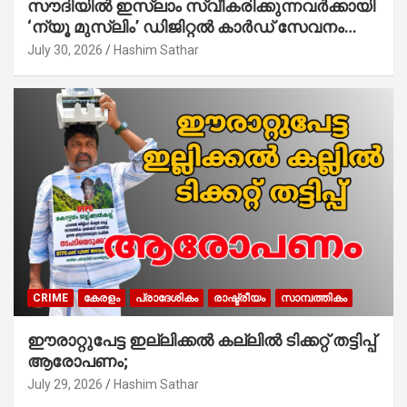
സൗദിയില്‍ ഇസ്‌ലാം സ്വീകരിക്കുന്നവര്‍ക്കായി
‘ന്യൂ മുസ്ലിം’ ഡിജിറ്റല്‍ കാര്‍ഡ് സേവനം
ആരംഭിച്ചു
July 30, 2026
Hashim Sathar
CRIME
കേരളം
പ്രാദേശികം
രാഷ്ട്രീയം
സാമ്പത്തികം
ഈരാറ്റുപേട്ട ഇല്ലിക്കൽ കല്ലിൽ ടിക്കറ്റ് തട്ടിപ്പ്
ആരോപണം;
July 29, 2026
Hashim Sathar