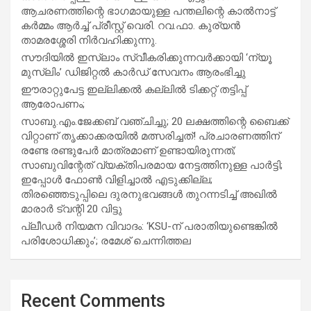
ആചരണത്തിന്റെ ഭാഗമായുള്ള പന്തലിന്റെ കാൽനാട്ട്
കർമ്മം ആർച്ച് പ്രീസ്റ്റ് വെരി. റവ.ഫാ. കുര്യൻ
താമരശ്ശേരി നിർവഹിക്കുന്നു.
സൗദിയില്‍ ഇസ്‌ലാം സ്വീകരിക്കുന്നവര്‍ക്കായി ‘ന്യൂ
മുസ്ലിം’ ഡിജിറ്റല്‍ കാര്‍ഡ് സേവനം ആരംഭിച്ചു
ഈരാറ്റുപേട്ട ഇല്ലിക്കൽ കല്ലിൽ ടിക്കറ്റ് തട്ടിപ്പ്
ആരോപണം;
സാബു.എം.ജേക്കബ് വഞ്ചിച്ചു; 20 ലക്ഷത്തിന്റെ ബൈക്ക്
വിറ്റാണ് തൃക്കാക്കരയില്‍ മത്സരിച്ചത്! പ്രചാരണത്തിന്
രണ്ടേ രണ്ടുപേര്‍ മാത്രമാണ് ഉണ്ടായിരുന്നത്;
സാബുവിന്റേത് വ്യക്തിപരമായ നേട്ടത്തിനുള്ള പാര്‍ട്ടി;
ഇപ്പോള്‍ ഫോണ്‍ വിളിച്ചാല്‍ എടുക്കില്ല;
തിരഞ്ഞെടുപ്പിലെ ദുരനുഭവങ്ങള്‍ തുറന്നടിച്ച് അഖില്‍
മാരാര്‍ ട്വന്റി 20 വിട്ടു
പ്ലീഡർ നിയമന വിവാദം: ‘KSU-ന് പരാതിയുണ്ടെങ്കിൽ
പരിശോധിക്കും’; രമേശ് ചെന്നിത്തല
Recent Comments