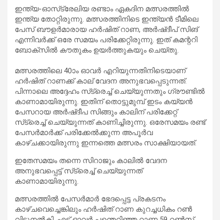
ഇന്ത്യ-ഓസ്‌ട്രേലിയ രണ്ടാം ഏകദിന മത്സരത്തിൽ
ഇന്ത്യ തോറ്റിരുന്നു. മത്സരത്തിനിടെ ഇന്ത്യൻ ടീമിലെ
പേസ് ബൗളർമാരായ ഹർഷിത് റാണ, അർഷ്ദീപ് സിങ്
എന്നിവർക്ക് ഒരേ സമയം പരിക്കേറ്റിരുന്നു. ഇത് കമന്ററി
ബോക്‌സിൽ കൗതുകം ഉയർത്തുകയും ചെയ്തു.
മത്സരത്തിലെ 40ാം ഓവർ എറിയുന്നതിനിടെയാണ്
ഹർഷിത് റാണക്ക് കാല് വേദന അനുഭവപ്പെടുന്നത്.
പിന്നാലെ അദ്ദേഹം സ്‌ട്രെച്ച് ചെയ്യുന്നതും ഗ്രൗണ്ടിൽ
കാണാമായിരുന്നു. ഇതിന് തൊട്ടുമുമ്പ് ഇടം കയ്യൻ
പേസറായ അർഷ്ദീപ സിങ്ങും കാലിന് പരിക്കേറ്റ്
സ്‌ട്രെച്ച് ചെയ്യുന്നത് കാണിച്ചിരുന്നു. ഒരേസമയം രണ്ട്
പേസർമാർക്ക് പരിക്കേൽക്കുന്ന അപൂർവ
കാഴ്ചക്കായിരുന്നു ഇന്നത്തെ മത്സരം സാക്ഷിയായത്.
ഇതേസമയം തന്നെ സിറാജും കാലിൽ വേദന
അനുഭവപ്പെട്ട് സ്‌ട്രെച്ച് ചെയ്യുന്നത്
കാണാമായിരുന്നു.
മത്സരത്തിൽ പേസർമാർ ഭേദപ്പെട്ട പ്രകടനം
കാഴ്ചവെച്ചെങ്കിലും ഹർഷിത് റാണ കുറച്ചധികം റൺ
വിട്ടുനൽകി. എട്ട് ഓവർ പന്തെറിഞ്ഞ റാണ 59 റൺസ്