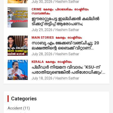
മുസ്ലിം’ ഡിജിറ്റല്‍ കാര്‍ഡ് സേവനം
July 30, 2026
Hashim Sathar
ആരംഭിച്ചു
CRIME
കേരളം
പ്രാദേശികം
രാഷ്ട്രീയം
സാമ്പത്തികം
ഈരാറ്റുപേട്ട ഇല്ലിക്കൽ കല്ലിൽ
ടിക്കറ്റ് തട്ടിപ്പ് ആരോപണം;
July 29, 2026
Hashim Sathar
MAIN STORIES
കേരളം
രാഷ്ട്രീയം
സാബു.എം.ജേക്കബ് വഞ്ചിച്ചു; 20
ലക്ഷത്തിന്റെ ബൈക്ക് വിറ്റാണ്
തൃക്കാക്കരയില്‍ മത്സരിച്ചത്!
July 28, 2026
Hashim Sathar
പ്രചാരണത്തിന് രണ്ടേ രണ്ടുപേര്‍
KERALA
കേരളം
രാഷ്ട്രീയം
മാത്രമാണ് ഉണ്ടായിരുന്നത്;
പ്ലീഡർ നിയമന വിവാദം: ‘KSU-ന്
സാബുവിന്റേത് വ്യക്തിപരമായ
പരാതിയുണ്ടെങ്കിൽ പരിശോധിക്കും’;
നേട്ടത്തിനുള്ള പാര്‍ട്ടി; ഇപ്പോള്‍
രമേശ് ചെന്നിത്തല
ഫോണ്‍ വിളിച്ചാല്‍ എടുക്കില്ല;
July 18, 2026
Hashim Sathar
തിരഞ്ഞെടുപ്പിലെ ദുരനുഭവങ്ങള്‍
തുറന്നടിച്ച് അഖില്‍ മാരാര്‍ ട്വന്റി 20
വിട്ടു
Categories
Accident
(11)