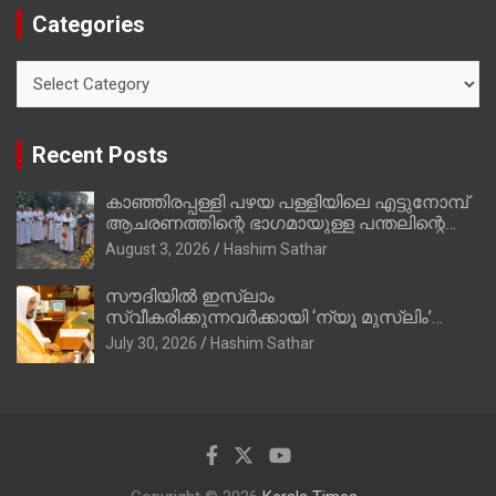
Categories
Categories
Recent Posts
കാഞ്ഞിരപ്പള്ളി പഴയ പള്ളിയിലെ എട്ടുനോമ്പ്
ആചരണത്തിന്റെ ഭാഗമായുള്ള പന്തലിന്റെ
കാൽനാട്ട് കർമ്മം ആർച്ച് പ്രീസ്റ്റ് വെരി.
August 3, 2026
Hashim Sathar
റവ.ഫാ. കുര്യൻ താമരശ്ശേരി നിർവഹിക്കുന്നു.
സൗദിയില്‍ ഇസ്‌ലാം
സ്വീകരിക്കുന്നവര്‍ക്കായി ‘ന്യൂ മുസ്ലിം’
ഡിജിറ്റല്‍ കാര്‍ഡ് സേവനം ആരംഭിച്ചു
July 30, 2026
Hashim Sathar