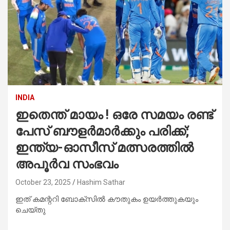
INDIA
ഇതെന്ത് മായം ! ഒരേ സമയം രണ്ട്
പേസ് ബൗളർമാർക്കും പരിക്ക്;
ഇന്ത്യ-ഓസീസ് മത്സരത്തിൽ
അപൂർവ സംഭവം
October 23, 2025
Hashim Sathar
ഇത് കമന്ററി ബോക്‌സിൽ കൗതുകം ഉയർത്തുകയും
ചെയ്തു