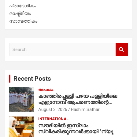
പ്രാദേശികം
രാഷ്ട്രീയം
സാമ്പത്തികം
S
e
a
r
c
Recent Posts
h
അപകടം
കാഞ്ഞിരപ്പള്ളി പഴയ പള്ളിയിലെ
എട്ടുനോമ്പ് ആചരണത്തിന്റെ
ഭാഗമായുള്ള പന്തലിന്റെ കാൽനാട്ട്
August 3, 2026
Hashim Sathar
കർമ്മം ആർച്ച് പ്രീസ്റ്റ് വെരി. റവ.ഫാ.
INTERNATIONAL
കുര്യൻ താമരശ്ശേരി
സൗദിയില്‍ ഇസ്‌ലാം
നിർവഹിക്കുന്നു.
സ്വീകരിക്കുന്നവര്‍ക്കായി ‘ന്യൂ