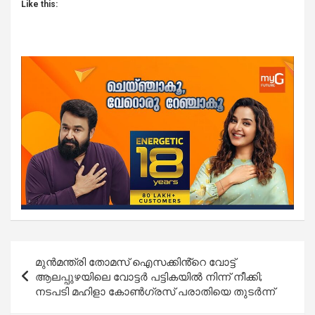
Like this:
Post
മുൻമന്ത്രി തോമസ് ഐസക്കിൻ്റെ വോട്ട്
navigation
ആലപ്പുഴയിലെ വോട്ടർ പട്ടികയിൽ നിന്ന് നീക്കി;
നടപടി മഹിളാ കോൺഗ്രസ് പരാതിയെ തുടർന്ന്