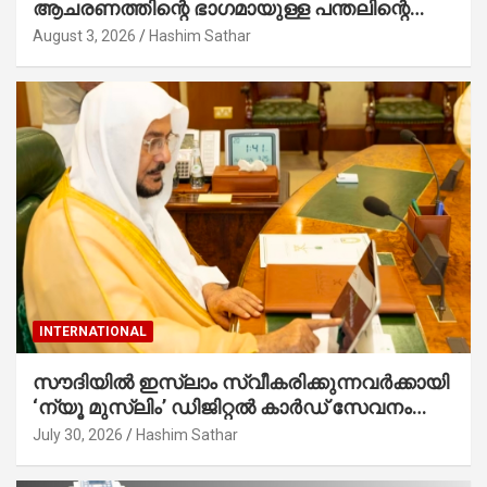
ആചരണത്തിന്റെ ഭാഗമായുള്ള പന്തലിന്റെ
കാൽനാട്ട് കർമ്മം ആർച്ച് പ്രീസ്റ്റ് വെരി.
August 3, 2026
Hashim Sathar
റവ.ഫാ. കുര്യൻ താമരശ്ശേരി നിർവഹിക്കുന്നു.
INTERNATIONAL
സൗദിയില്‍ ഇസ്‌ലാം സ്വീകരിക്കുന്നവര്‍ക്കായി
‘ന്യൂ മുസ്ലിം’ ഡിജിറ്റല്‍ കാര്‍ഡ് സേവനം
ആരംഭിച്ചു
July 30, 2026
Hashim Sathar