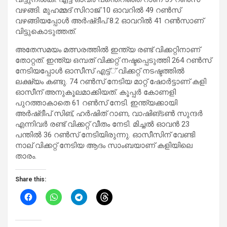
വഴങ്ങി. മുഹമ്മദ് സിറാജ് 10 ഓവറിൽ 49 റൺസ്
വഴങ്ങിയപ്പോൾ അർഷ്ദീപ് 8.2 ഓവറിൽ 41 റൺസാണ്
വിട്ടുകൊടുത്തത്.
അതേസമയം മത്സരത്തിൽ ഇന്ത്യ രണ്ട് വിക്കറ്റിനാണ്
തോറ്റത്. ഇന്ത്യ ഒമ്പത് വിക്കറ്റ് നഷ്ടപ്പെടുത്തി 264 റൺസ്
നേടിയപ്പോൾ ഓസീസ് എട്ട്് വിക്കറ്റ് നടഷ്ടത്തിൽ
ലക്ഷ്യം കണ്ടു. 74 റൺസ് നേടിയ മാറ്റ് ഷോർട്ടാണ് കളി
ഓസീന് അനുകൂലമാക്കിയത്. കൂപ്പർ കോണളി
പുറത്താകാതെ 61 റൺസ് നേടി. ഇന്ത്യക്കായി
അർഷ്ദീപ് സിങ്, ഹർഷിത് റാണ, വാഷിങ്ടൺ സുന്ദർ
എന്നിവർ രണ്ട് വിക്കറ്റ് വീതം നേടി. മിച്ചൽ ഓവൻ 23
പന്തിൽ 36 റൺസ് നേടിയിരുന്നു. ഓസീസിന് വേണ്ടി
നാല് വിക്കറ്റ് നേടിയ ആദം സാംബയാണ് കളിയിലെ
താരം.
Share this: