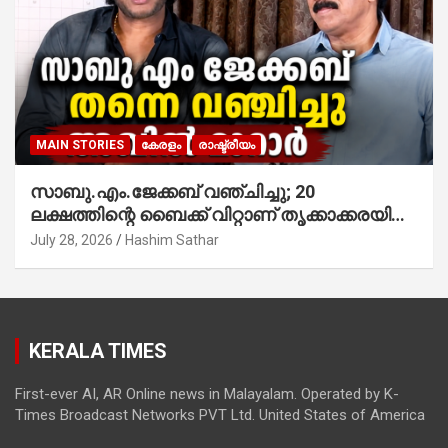
MAIN STORIES
കേരളം
രാഷ്ട്രീയം
സാബു.എം.ജേക്കബ് വഞ്ചിച്ചു; 20
ലക്ഷത്തിന്റെ ബൈക്ക് വിറ്റാണ് തൃക്കാക്കരയില്‍
മത്സരിച്ചത്! പ്രചാരണത്തിന് രണ്ടേ രണ്ടുപേര്‍
July 28, 2026
Hashim Sathar
മാത്രമാണ് ഉണ്ടായിരുന്നത്; സാബുവിന്റേത്
വ്യക്തിപരമായ നേട്ടത്തിനുള്ള പാര്‍ട്ടി;
ഇപ്പോള്‍ ഫോണ്‍ വിളിച്ചാല്‍ എടുക്കില്ല;
തിരഞ്ഞെടുപ്പിലെ ദുരനുഭവങ്ങള്‍ തുറന്നടിച്ച്
KERALA TIMES
അഖില്‍ മാരാര്‍ ട്വന്റി 20 വിട്ടു
First-ever AI, AR Online news in Malayalam. Operated by K-
Times Broadcast Networks PVT Ltd. United States of America