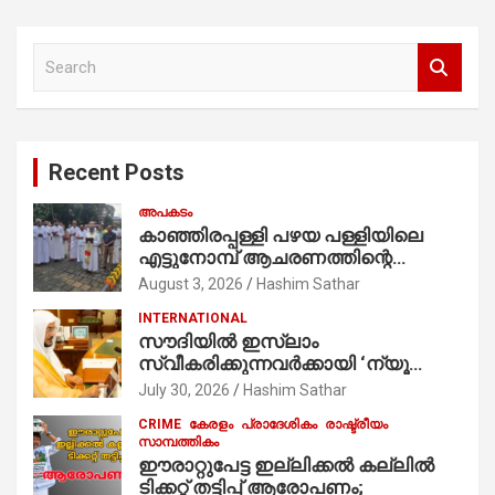
S
e
a
r
c
Recent Posts
h
അപകടം
കാഞ്ഞിരപ്പള്ളി പഴയ പള്ളിയിലെ
എട്ടുനോമ്പ് ആചരണത്തിന്റെ
ഭാഗമായുള്ള പന്തലിന്റെ കാൽനാട്ട്
August 3, 2026
Hashim Sathar
കർമ്മം ആർച്ച് പ്രീസ്റ്റ് വെരി. റവ.ഫാ.
INTERNATIONAL
കുര്യൻ താമരശ്ശേരി
സൗദിയില്‍ ഇസ്‌ലാം
നിർവഹിക്കുന്നു.
സ്വീകരിക്കുന്നവര്‍ക്കായി ‘ന്യൂ
മുസ്ലിം’ ഡിജിറ്റല്‍ കാര്‍ഡ് സേവനം
July 30, 2026
Hashim Sathar
ആരംഭിച്ചു
CRIME
കേരളം
പ്രാദേശികം
രാഷ്ട്രീയം
സാമ്പത്തികം
ഈരാറ്റുപേട്ട ഇല്ലിക്കൽ കല്ലിൽ
ടിക്കറ്റ് തട്ടിപ്പ് ആരോപണം;