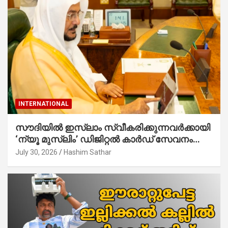
INTERNATIONAL
സൗദിയില്‍ ഇസ്‌ലാം സ്വീകരിക്കുന്നവര്‍ക്കായി
‘ന്യൂ മുസ്ലിം’ ഡിജിറ്റല്‍ കാര്‍ഡ് സേവനം
ആരംഭിച്ചു
July 30, 2026
Hashim Sathar