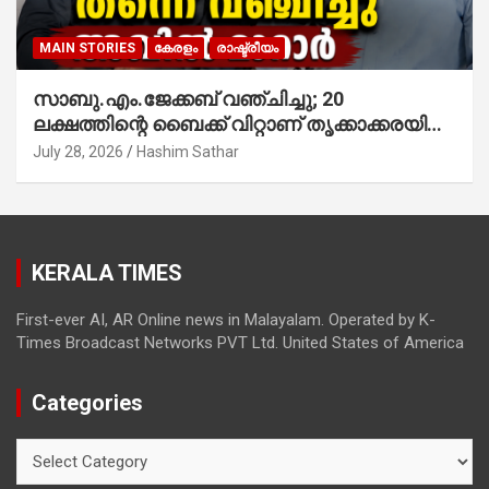
MAIN STORIES
കേരളം
രാഷ്ട്രീയം
സാബു.എം.ജേക്കബ് വഞ്ചിച്ചു; 20
ലക്ഷത്തിന്റെ ബൈക്ക് വിറ്റാണ് തൃക്കാക്കരയില്‍
മത്സരിച്ചത്! പ്രചാരണത്തിന് രണ്ടേ രണ്ടുപേര്‍
July 28, 2026
Hashim Sathar
മാത്രമാണ് ഉണ്ടായിരുന്നത്; സാബുവിന്റേത്
വ്യക്തിപരമായ നേട്ടത്തിനുള്ള പാര്‍ട്ടി;
ഇപ്പോള്‍ ഫോണ്‍ വിളിച്ചാല്‍ എടുക്കില്ല;
തിരഞ്ഞെടുപ്പിലെ ദുരനുഭവങ്ങള്‍ തുറന്നടിച്ച്
KERALA TIMES
അഖില്‍ മാരാര്‍ ട്വന്റി 20 വിട്ടു
First-ever AI, AR Online news in Malayalam. Operated by K-
Times Broadcast Networks PVT Ltd. United States of America
Categories
Categories