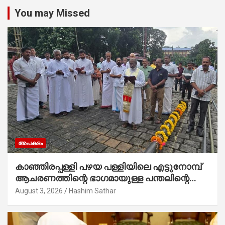
You may Missed
അപകടം
കാഞ്ഞിരപ്പള്ളി പഴയ പള്ളിയിലെ എട്ടുനോമ്പ്
ആചരണത്തിന്റെ ഭാഗമായുള്ള പന്തലിന്റെ
കാൽനാട്ട് കർമ്മം ആർച്ച് പ്രീസ്റ്റ് വെരി.
August 3, 2026
Hashim Sathar
റവ.ഫാ. കുര്യൻ താമരശ്ശേരി നിർവഹിക്കുന്നു.