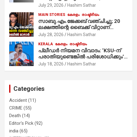
July 29, 2026
Hashim Sathar
MAIN STORIES
കേരളം
രാഷ്ട്രീയം
സാബു.എം.ജേക്കബ് വഞ്ചിച്ചു; 20
ലക്ഷത്തിന്റെ ബൈക്ക് വിറ്റാണ്
തൃക്കാക്കരയില്‍ മത്സരിച്ചത്!
July 28, 2026
Hashim Sathar
പ്രചാരണത്തിന് രണ്ടേ രണ്ടുപേര്‍
KERALA
കേരളം
രാഷ്ട്രീയം
മാത്രമാണ് ഉണ്ടായിരുന്നത്;
പ്ലീഡർ നിയമന വിവാദം: ‘KSU-ന്
സാബുവിന്റേത് വ്യക്തിപരമായ
പരാതിയുണ്ടെങ്കിൽ പരിശോധിക്കും’;
നേട്ടത്തിനുള്ള പാര്‍ട്ടി; ഇപ്പോള്‍
രമേശ് ചെന്നിത്തല
ഫോണ്‍ വിളിച്ചാല്‍ എടുക്കില്ല;
July 18, 2026
Hashim Sathar
തിരഞ്ഞെടുപ്പിലെ ദുരനുഭവങ്ങള്‍
തുറന്നടിച്ച് അഖില്‍ മാരാര്‍ ട്വന്റി 20
വിട്ടു
Categories
Accident
(11)
CRIME
(55)
Death
(14)
Editor's Pick
(92)
india
(65)