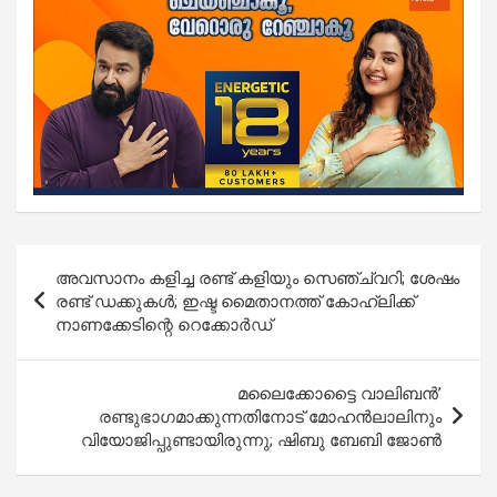
Post
അവസാനം കളിച്ച രണ്ട് കളിയും സെഞ്ച്വറി; ശേഷം
navigation
രണ്ട് ഡക്കുകൾ; ഇഷ്ട മൈതാനത്ത് കോഹ്‌ലിക്ക്
നാണക്കേടിന്റെ റെക്കോർഡ്
മലൈക്കോട്ടൈ വാലിബൻ’
രണ്ടുഭാഗമാക്കുന്നതിനോട് മോഹൻലാലിനും
വിയോജിപ്പുണ്ടായിരുന്നു; ഷിബു ബേബി ജോൺ