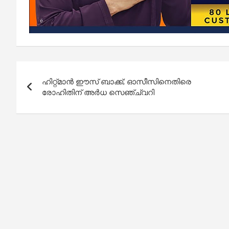
Post
ഹിറ്റ്മാൻ ഈസ് ബാക്ക്; ഓസീസിനെതിരെ
navigation
രോഹിതിന് അർധ സെഞ്ച്വറി