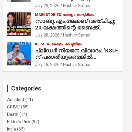
ആരോപണം;
July 29, 2026
Hashim Sathar
MAIN STORIES
കേരളം
രാഷ്ട്രീയം
സാബു.എം.ജേക്കബ് വഞ്ചിച്ചു;
20 ലക്ഷത്തിന്റെ ബൈക്ക്
വിറ്റാണ് തൃക്കാക്കരയില്‍
July 28, 2026
Hashim Sathar
മത്സരിച്ചത്! പ്രചാരണത്തിന്
KERALA
കേരളം
രാഷ്ട്രീയം
രണ്ടേ രണ്ടുപേര്‍ മാത്രമാണ്
പ്ലീഡർ നിയമന വിവാദം: ‘KSU-
ഉണ്ടായിരുന്നത്; സാബുവിന്റേത്
ന് പരാതിയുണ്ടെങ്കിൽ
വ്യക്തിപരമായ നേട്ടത്തിനുള്ള
പരിശോധിക്കും’; രമേശ്
July 18, 2026
Hashim Sathar
പാര്‍ട്ടി; ഇപ്പോള്‍ ഫോണ്‍
ചെന്നിത്തല
വിളിച്ചാല്‍ എടുക്കില്ല;
തിരഞ്ഞെടുപ്പിലെ
ദുരനുഭവങ്ങള്‍ തുറന്നടിച്ച്
Categories
അഖില്‍ മാരാര്‍ ട്വന്റി 20 വിട്ടു
Accident
(11)
CRIME
(55)
Death
(14)
Editor's Pick
(92)
india
(65)