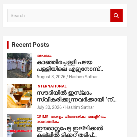
S
e
a
r
c
Recent Posts
h
അപകടം
കാഞ്ഞിരപ്പള്ളി പഴയ
പള്ളിയിലെ എട്ടുനോമ്പ്
ആചരണത്തിന്റെ ഭാഗമായുള്ള
August 3, 2026
Hashim Sathar
പന്തലിന്റെ കാൽനാട്ട് കർമ്മം
INTERNATIONAL
ആർച്ച് പ്രീസ്റ്റ് വെരി. റവ.ഫാ.
സൗദിയില്‍ ഇസ്‌ലാം
കുര്യൻ താമരശ്ശേരി
സ്വീകരിക്കുന്നവര്‍ക്കായി ‘ന്യൂ
നിർവഹിക്കുന്നു.
മുസ്ലിം’ ഡിജിറ്റല്‍ കാര്‍ഡ്
July 30, 2026
Hashim Sathar
സേവനം ആരംഭിച്ചു
CRIME
കേരളം
പ്രാദേശികം
രാഷ്ട്രീയം
സാമ്പത്തികം
ഈരാറ്റുപേട്ട ഇല്ലിക്കൽ
കല്ലിൽ ടിക്കറ്റ് തട്ടിപ്പ്