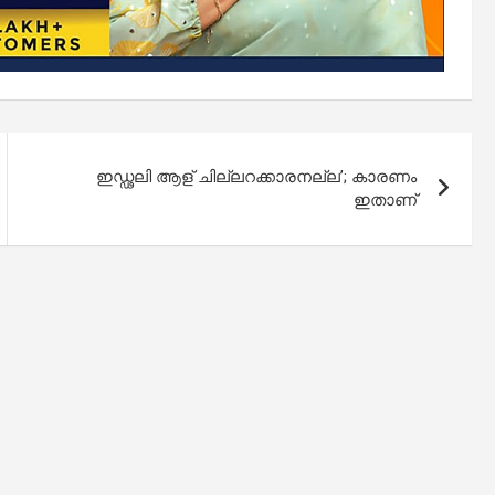
ഇഡ്ഢലി ആള് ചില്ലറക്കാരനല്ല’; കാരണം
ഇതാണ്