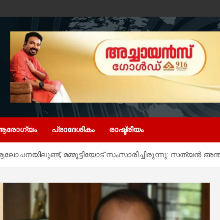
ആരോഗ്യം
പ്രാദേശികം
രാഷ്ട്രീയം
ആലോചനയിലുണ്ട്, മമ്മൂട്ടിയോട് സംസാരിച്ചിരുന്നു: സത്യൻ അന്തി