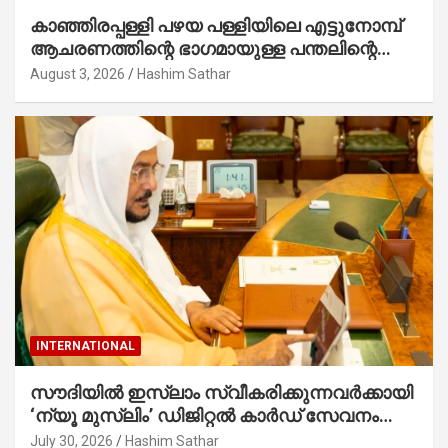
കാഞ്ഞിരപ്പള്ളി പഴയ പള്ളിയിലെ എട്ടുനോമ്പ്
ആചരണത്തിന്റെ ഭാഗമായുള്ള പന്തലിന്റെ
കാൽനാട്ട് കർമ്മം ആർച്ച് പ്രീസ്റ്റ് വെരി.
August 3, 2026
Hashim Sathar
റവ.ഫാ. കുര്യൻ താമരശ്ശേരി നിർവഹിക്കുന്നു.
INTERNATIONAL
സൗദിയില്‍ ഇസ്‌ലാം സ്വീകരിക്കുന്നവര്‍ക്കായി
‘ന്യൂ മുസ്ലിം’ ഡിജിറ്റല്‍ കാര്‍ഡ് സേവനം
ആരംഭിച്ചു
July 30, 2026
Hashim Sathar