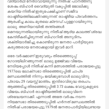
വിദ്യാ‍ർഥി നേതാവായിരുന്നു നിതീഷ്. പഠനത്തിനു
ശേഷം ബിഹാർ വൈദ്യുതി വകുപ്പിൽ ജോലിക്കു
കയറിയ നിതീഷ് ഇതുപേക്ഷിച്ചാണ് സജീവ
രാഷ്ട്രീയത്തിലേക്കിറങ്ങുന്നത്. രാഷ്ട്രീയ പ്രവർത്തനം
ആരംഭിച്ച കാലം മുതലെ ക്രൗഡ് പുള്ളറായിരുന്നു
ലാലു. അണിയറയിൽ തന്ത്രങ്ങൾ
മെനയുന്നതിലായിരുന്നു നിതീഷ് ആദ്യ കാലത്ത് ശ്രദ്ധ
കേന്ദ്രീകരിച്ചിരുന്നത്. ബിഹാറിൽ അനുദിനം
ശക്തിയാ‍ർജിച്ചു കൊണ്ടിരുന്ന ജനതാ പാർട്ടിയുടെ
കരുത്തരായ നേതാക്കളായി ഇവർ മാറി.
ഒരേ വർഷമാണ് ഇരുവരും തിരഞ്ഞെടുപ്പ്
ഗോദയിലിറങ്ങുന്നത്. ലാലു ഉജ്ജ്വല വിജയം
നേടിയപ്പോൾ നിതീഷ് കന്നി മത്സരത്തിൽ പരാജയപ്പെട്ടു.
1977ലെ ലോക്സഭാ തിരഞ്ഞെടുപ്പിൽ ചാപ്ര
മണ്ഡലത്തിൽ നിന്നും ജയിക്കുമ്പോൾ ലാലുവിനു
പ്രായം 29 വയസ്സ് മാത്രം. ഇന്ദിരാവിരുദ്ധ തരംഗം
ആഞ്ഞടിച്ച തിരഞ്ഞെടുപ്പിൽ 3.73 ലക്ഷം വോട്ടുകളുടെ
വിജയം ബിഹാർ രാഷ്ട്രീയത്തിൽ ലാലുവിനെ
ശ്രദ്ധേയനാക്കി. എന്നാൽ അതേ വ‍‌‍ർഷം നടന്ന
നിയമസഭാ തിരഞ്ഞെടുപ്പിൽ ഹ‍ർനത് മണ്ഡലത്തിൽ
നിതീഷ് പരാജയപ്പെട്ടു.1979ൽ ജനതാപാ‍ർട്ടിയിലുണ്ടായ