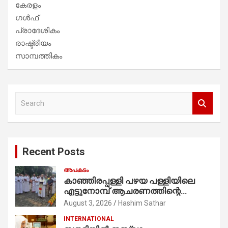
കേരളം
ഗൾഫ്
പ്രാദേശികം
രാഷ്ട്രീയം
സാമ്പത്തികം
S
e
a
r
c
Recent Posts
h
അപകടം
കാഞ്ഞിരപ്പള്ളി പഴയ പള്ളിയിലെ
എട്ടുനോമ്പ് ആചരണത്തിന്റെ
ഭാഗമായുള്ള പന്തലിന്റെ കാൽനാട്ട്
August 3, 2026
Hashim Sathar
കർമ്മം ആർച്ച് പ്രീസ്റ്റ് വെരി. റവ.ഫാ.
INTERNATIONAL
കുര്യൻ താമരശ്ശേരി