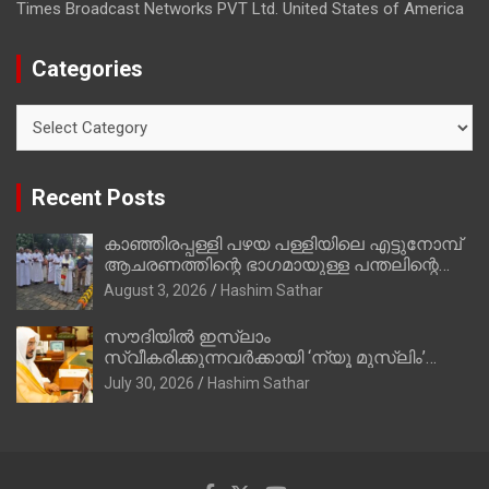
Times Broadcast Networks PVT Ltd. United States of America
Categories
Categories
Recent Posts
കാഞ്ഞിരപ്പള്ളി പഴയ പള്ളിയിലെ എട്ടുനോമ്പ്
ആചരണത്തിന്റെ ഭാഗമായുള്ള പന്തലിന്റെ
കാൽനാട്ട് കർമ്മം ആർച്ച് പ്രീസ്റ്റ് വെരി.
August 3, 2026
Hashim Sathar
റവ.ഫാ. കുര്യൻ താമരശ്ശേരി നിർവഹിക്കുന്നു.
സൗദിയില്‍ ഇസ്‌ലാം
സ്വീകരിക്കുന്നവര്‍ക്കായി ‘ന്യൂ മുസ്ലിം’
ഡിജിറ്റല്‍ കാര്‍ഡ് സേവനം ആരംഭിച്ചു
July 30, 2026
Hashim Sathar