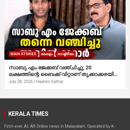
MAIN STORIES
കേരളം
രാഷ്ട്രീയം
സാബു.എം.ജേക്കബ് വഞ്ചിച്ചു; 20
ലക്ഷത്തിന്റെ ബൈക്ക് വിറ്റാണ് തൃക്കാക്കരയില്‍
മത്സരിച്ചത്! പ്രചാരണത്തിന് രണ്ടേ രണ്ടുപേര്‍
July 28, 2026
Hashim Sathar
മാത്രമാണ് ഉണ്ടായിരുന്നത്; സാബുവിന്റേത്
വ്യക്തിപരമായ നേട്ടത്തിനുള്ള പാര്‍ട്ടി;
ഇപ്പോള്‍ ഫോണ്‍ വിളിച്ചാല്‍ എടുക്കില്ല;
തിരഞ്ഞെടുപ്പിലെ ദുരനുഭവങ്ങള്‍ തുറന്നടിച്ച്
KERALA TIMES
അഖില്‍ മാരാര്‍ ട്വന്റി 20 വിട്ടു
First-ever AI, AR Online news in Malayalam. Operated by K-