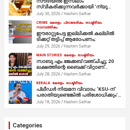
സൗദിയില്‍ ഇസ്‌ലാം
നിർവഹിക്കുന്നു.
സ്വീകരിക്കുന്നവര്‍ക്കായി ‘ന്യൂ
മുസ്ലിം’ ഡിജിറ്റല്‍ കാര്‍ഡ് സേവനം
July 30, 2026
Hashim Sathar
ആരംഭിച്ചു
CRIME
കേരളം
പ്രാദേശികം
രാഷ്ട്രീയം
സാമ്പത്തികം
ഈരാറ്റുപേട്ട ഇല്ലിക്കൽ കല്ലിൽ
ടിക്കറ്റ് തട്ടിപ്പ് ആരോപണം;
July 29, 2026
Hashim Sathar
MAIN STORIES
കേരളം
രാഷ്ട്രീയം
സാബു.എം.ജേക്കബ് വഞ്ചിച്ചു; 20
ലക്ഷത്തിന്റെ ബൈക്ക് വിറ്റാണ്
തൃക്കാക്കരയില്‍ മത്സരിച്ചത്!
July 28, 2026
Hashim Sathar
പ്രചാരണത്തിന് രണ്ടേ രണ്ടുപേര്‍
KERALA
കേരളം
രാഷ്ട്രീയം
മാത്രമാണ് ഉണ്ടായിരുന്നത്;
പ്ലീഡർ നിയമന വിവാദം: ‘KSU-ന്
സാബുവിന്റേത് വ്യക്തിപരമായ
പരാതിയുണ്ടെങ്കിൽ പരിശോധിക്കും’;
നേട്ടത്തിനുള്ള പാര്‍ട്ടി; ഇപ്പോള്‍
രമേശ് ചെന്നിത്തല
ഫോണ്‍ വിളിച്ചാല്‍ എടുക്കില്ല;
July 18, 2026
Hashim Sathar
തിരഞ്ഞെടുപ്പിലെ ദുരനുഭവങ്ങള്‍
തുറന്നടിച്ച് അഖില്‍ മാരാര്‍ ട്വന്റി 20
വിട്ടു
Categories