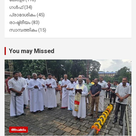
ഗൾഫ്
(34)
പ്രാദേശികം
(45)
രാഷ്ട്രീയം
(83)
സാമ്പത്തികം
(15)
You may Missed
അപകടം