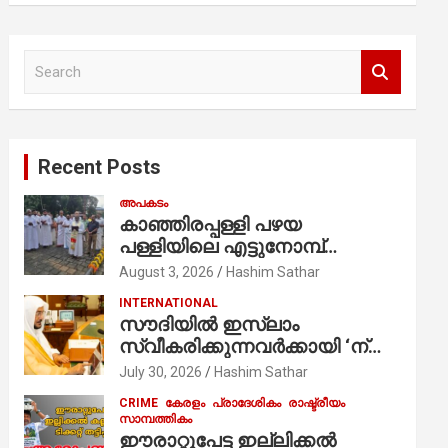
S
e
a
r
c
Recent Posts
h
അപകടം
കാഞ്ഞിരപ്പള്ളി പഴയ
പള്ളിയിലെ എട്ടുനോമ്പ്
ആചരണത്തിന്റെ ഭാഗമായുള്ള
August 3, 2026
Hashim Sathar
പന്തലിന്റെ കാൽനാട്ട് കർമ്മം
INTERNATIONAL
ആർച്ച് പ്രീസ്റ്റ് വെരി. റവ.ഫാ.
സൗദിയില്‍ ഇസ്‌ലാം
കുര്യൻ താമരശ്ശേരി
സ്വീകരിക്കുന്നവര്‍ക്കായി ‘ന്യൂ
നിർവഹിക്കുന്നു.
മുസ്ലിം’ ഡിജിറ്റല്‍ കാര്‍ഡ്
July 30, 2026
Hashim Sathar
സേവനം ആരംഭിച്ചു
CRIME
കേരളം
പ്രാദേശികം
രാഷ്ട്രീയം
സാമ്പത്തികം
ഈരാറ്റുപേട്ട ഇല്ലിക്കൽ