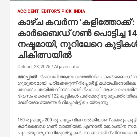
ACCIDENT
EDITOR'S PICK
INDIA
കാഴ്ച കവർന്ന ‘കളിത്തോക്ക്’
കാർബൈഡ് ഗൺ പൊട്ടിച്ച 14 ക
നഷ്ടമായി, നൂറിലേറെ കുട്ടി
ചികിത്സയിൽ
October 23, 2025
Al jazim jafar
ഭോപ്പാൽ:
ദീപാവലി ആഘോഷത്തിനിടെ കാർബൈഡ് ഗൺ ഉപയോഗ
ഗുരുതരമായി പരിക്കേറ്റെന്ന് റിപ്പോർട്ട്. മധ്യപ്രദേ
തോക്ക് ചന്തയിൽ നിന്ന് വാങ്ങി ദീപാവലി ആഘോഷത്തിന
ദിവസം കൊണ്ട് 122 കുട്ടികൾ പരിക്കേറ്റ് ആശുപത്രിയിലെത
ദേശീയമാധ്യമങ്ങൾ റിപ്പോർട്ട് ചെയ്യുന്നു.
150 രൂപയും 200 രൂപയും വില നൽകിയാണ് പലരും കുട്ടിക
കാർബൈഡ് ഗൺ വാങ്ങിയത്. എന്നാൽ ബോംബിന് സമാ
പുറത്തുവരുന്ന റിപ്പോർട്ടുകൾ. സംഭവത്തിന് പിന്നാലെ 