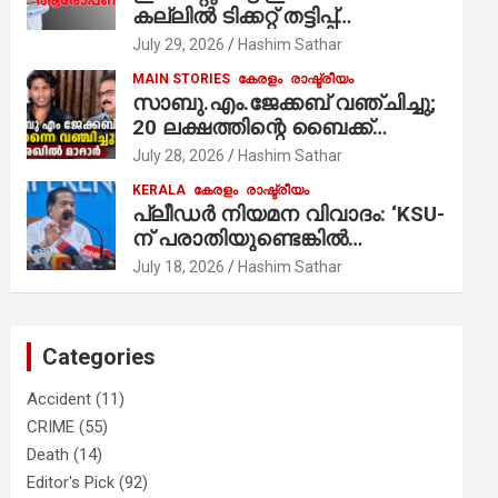
കല്ലിൽ ടിക്കറ്റ് തട്ടിപ്പ്
ആരോപണം;
July 29, 2026
Hashim Sathar
MAIN STORIES
കേരളം
രാഷ്ട്രീയം
സാബു.എം.ജേക്കബ് വഞ്ചിച്ചു;
20 ലക്ഷത്തിന്റെ ബൈക്ക്
വിറ്റാണ് തൃക്കാക്കരയില്‍
July 28, 2026
Hashim Sathar
മത്സരിച്ചത്! പ്രചാരണത്തിന്
KERALA
കേരളം
രാഷ്ട്രീയം
രണ്ടേ രണ്ടുപേര്‍ മാത്രമാണ്
പ്ലീഡർ നിയമന വിവാദം: ‘KSU-
ഉണ്ടായിരുന്നത്; സാബുവിന്റേത്
ന് പരാതിയുണ്ടെങ്കിൽ
വ്യക്തിപരമായ നേട്ടത്തിനുള്ള
പരിശോധിക്കും’; രമേശ്
July 18, 2026
Hashim Sathar
പാര്‍ട്ടി; ഇപ്പോള്‍ ഫോണ്‍
ചെന്നിത്തല
വിളിച്ചാല്‍ എടുക്കില്ല;
തിരഞ്ഞെടുപ്പിലെ
ദുരനുഭവങ്ങള്‍ തുറന്നടിച്ച്
Categories
അഖില്‍ മാരാര്‍ ട്വന്റി 20 വിട്ടു
Accident
(11)
CRIME
(55)
Death
(14)
Editor's Pick
(92)