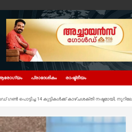
ആരോഗ്യം
പ്രാദേശികം
രാഷ്ട്രീയം
് ഗൺ പൊട്ടിച്ച 14 കുട്ടികൾക്ക് കാഴ്‌ചശക്തി നഷ്ടമായി, നൂറ