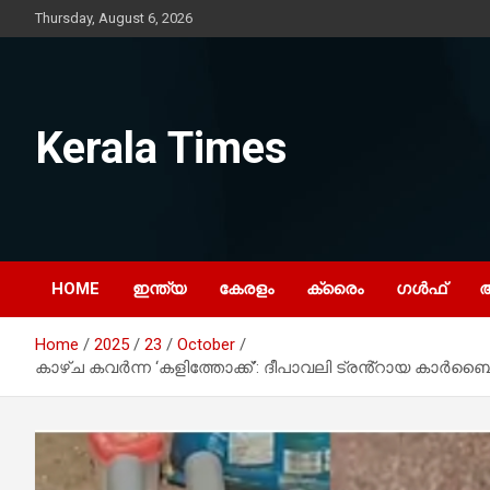
Skip
Thursday, August 6, 2026
to
content
Kerala Times
HOME
ഇന്ത്യ
കേരളം
ക്രൈം
ഗൾഫ്
Home
2025
23
October
കാഴ്ച കവർന്ന ‘കളിത്തോക്ക്’: ദീപാവലി ട്രൻ്റായ കാർബൈഡ