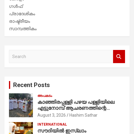
ഗൾഫ്
പ്രാദേശികം
രാഷ്ട്രീയം
സാമ്പത്തികം
S
e
a
r
c
Recent Posts
h
അപകടം
കാഞ്ഞിരപ്പള്ളി പഴയ പള്ളിയിലെ
എട്ടുനോമ്പ് ആചരണത്തിന്റെ
ഭാഗമായുള്ള പന്തലിന്റെ കാൽനാട്ട്
August 3, 2026
Hashim Sathar
കർമ്മം ആർച്ച് പ്രീസ്റ്റ് വെരി. റവ.ഫാ.
INTERNATIONAL
കുര്യൻ താമരശ്ശേരി
സൗദിയില്‍ ഇസ്‌ലാം
നിർവഹിക്കുന്നു.