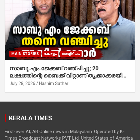
MAIN STORIES
കേരളം
രാഷ്ട്രീയം
സാബു.എം.ജേക്കബ് വഞ്ചിച്ചു; 20
ലക്ഷത്തിന്റെ ബൈക്ക് വിറ്റാണ് തൃക്കാക്കരയില്‍
മത്സരിച്ചത്! പ്രചാരണത്തിന് രണ്ടേ രണ്ടുപേര്‍
July 28, 2026
Hashim Sathar
മാത്രമാണ് ഉണ്ടായിരുന്നത്; സാബുവിന്റേത്
വ്യക്തിപരമായ നേട്ടത്തിനുള്ള പാര്‍ട്ടി;
ഇപ്പോള്‍ ഫോണ്‍ വിളിച്ചാല്‍ എടുക്കില്ല;
തിരഞ്ഞെടുപ്പിലെ ദുരനുഭവങ്ങള്‍ തുറന്നടിച്ച്
KERALA TIMES
അഖില്‍ മാരാര്‍ ട്വന്റി 20 വിട്ടു
First-ever AI, AR Online news in Malayalam. Operated by K-
Times Broadcast Networks PVT Ltd. United States of America