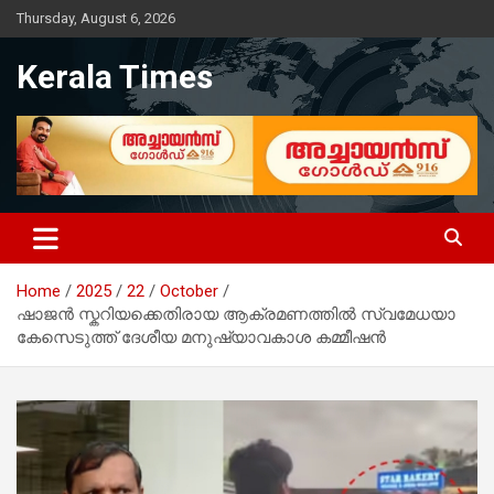
Skip
Thursday, August 6, 2026
to
content
Kerala Times
Home
2025
22
October
ഷാജൻ സ്കറിയക്കെതിരായ ആക്രമണത്തിൽ സ്വമേധയാ
കേസെടുത്ത് ദേശീയ മനുഷ്യാവകാശ കമ്മീഷൻ