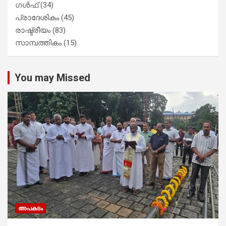
ഗൾഫ്
(34)
പ്രാദേശികം
(45)
രാഷ്ട്രീയം
(83)
സാമ്പത്തികം
(15)
You may Missed
അപകടം