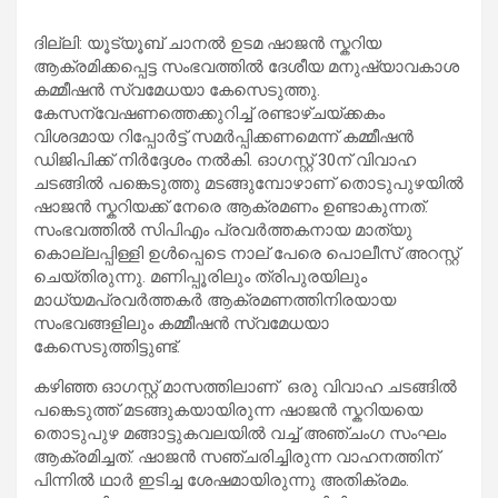
ദില്ലി: യൂട്യൂബ് ചാനൽ ഉടമ ഷാജൻ സ്കറിയ
ആക്രമിക്കപ്പെട്ട സംഭവത്തിൽ ദേശീയ മനുഷ്യാവകാശ
കമ്മീഷൻ സ്വമേധയാ കേസെടുത്തു.
കേസന്വേഷണത്തെക്കുറിച്ച് രണ്ടാഴ്ചയ്ക്കകം
വിശദമായ റിപ്പോർട്ട് സമർപ്പിക്കണമെന്ന് കമ്മീഷൻ
ഡിജിപിക്ക് നിർദ്ദേശം നൽകി. ഓഗസ്റ്റ് 30ന് വിവാഹ
ചടങ്ങിൽ പങ്കെടുത്തു മടങ്ങുമ്പോഴാണ് തൊടുപുഴയിൽ
ഷാജൻ സ്കറിയക്ക് നേരെ ആക്രമണം ഉണ്ടാകുന്നത്.
സംഭവത്തിൽ സിപിഎം പ്രവർത്തകനായ മാത്യു
കൊല്ലപ്പിള്ളി ഉൾപ്പെടെ നാല് പേരെ പൊലീസ് അറസ്റ്റ്
ചെയ്തിരുന്നു. മണിപ്പൂരിലും ത്രിപുരയിലും
മാധ്യമപ്രവർത്തകർ ആക്രമണത്തിനിരയായ
സംഭവങ്ങളിലും കമ്മീഷൻ സ്വമേധയാ
കേസെടുത്തിട്ടുണ്ട്.
കഴിഞ്ഞ ഓഗസ്റ്റ് മാസത്തിലാണ് ഒരു വിവാഹ ചടങ്ങിൽ
പങ്കെടുത്ത് മടങ്ങുകയായിരുന്ന ഷാജൻ സ്കറിയയെ
തൊടുപുഴ മങ്ങാട്ടുകവലയിൽ വച്ച് അഞ്ചംഗ സംഘം
ആക്രമിച്ചത്. ഷാജൻ സഞ്ചരിച്ചിരുന്ന വാഹനത്തിന്
പിന്നിൽ ഥാർ ഇടിച്ച ശേഷമായിരുന്നു അതിക്രമം.