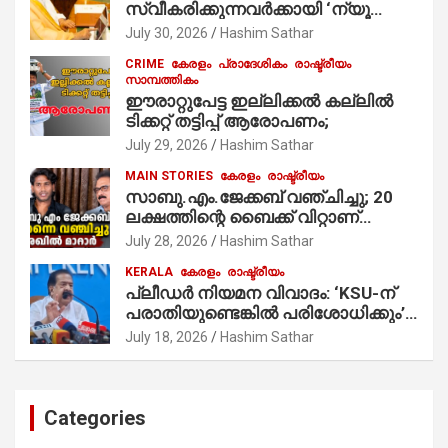
സ്വീകരിക്കുന്നവര്‍ക്കായി ‘ന്യൂ
മുസ്ലിം’ ഡിജിറ്റല്‍ കാര്‍ഡ് സേവനം
July 30, 2026
Hashim Sathar
ആരംഭിച്ചു
CRIME
കേരളം
പ്രാദേശികം
രാഷ്ട്രീയം
സാമ്പത്തികം
ഈരാറ്റുപേട്ട ഇല്ലിക്കൽ കല്ലിൽ
ടിക്കറ്റ് തട്ടിപ്പ് ആരോപണം;
July 29, 2026
Hashim Sathar
MAIN STORIES
കേരളം
രാഷ്ട്രീയം
സാബു.എം.ജേക്കബ് വഞ്ചിച്ചു; 20
ലക്ഷത്തിന്റെ ബൈക്ക് വിറ്റാണ്
തൃക്കാക്കരയില്‍ മത്സരിച്ചത്!
July 28, 2026
Hashim Sathar
പ്രചാരണത്തിന് രണ്ടേ രണ്ടുപേര്‍
KERALA
കേരളം
രാഷ്ട്രീയം
മാത്രമാണ് ഉണ്ടായിരുന്നത്;
പ്ലീഡർ നിയമന വിവാദം: ‘KSU-ന്
സാബുവിന്റേത് വ്യക്തിപരമായ
പരാതിയുണ്ടെങ്കിൽ പരിശോധിക്കും’;
നേട്ടത്തിനുള്ള പാര്‍ട്ടി; ഇപ്പോള്‍
രമേശ് ചെന്നിത്തല
ഫോണ്‍ വിളിച്ചാല്‍ എടുക്കില്ല;
July 18, 2026
Hashim Sathar
തിരഞ്ഞെടുപ്പിലെ ദുരനുഭവങ്ങള്‍
തുറന്നടിച്ച് അഖില്‍ മാരാര്‍ ട്വന്റി 20
വിട്ടു
Categories