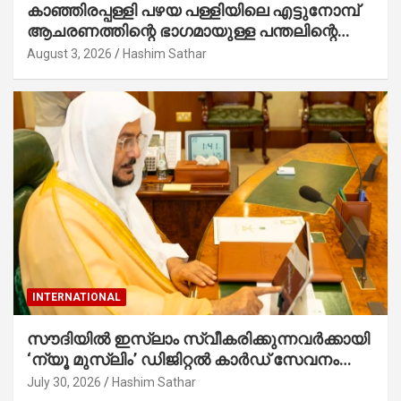
കാഞ്ഞിരപ്പള്ളി പഴയ പള്ളിയിലെ എട്ടുനോമ്പ്
ആചരണത്തിന്റെ ഭാഗമായുള്ള പന്തലിന്റെ
കാൽനാട്ട് കർമ്മം ആർച്ച് പ്രീസ്റ്റ് വെരി.
August 3, 2026
Hashim Sathar
റവ.ഫാ. കുര്യൻ താമരശ്ശേരി നിർവഹിക്കുന്നു.
INTERNATIONAL
സൗദിയില്‍ ഇസ്‌ലാം സ്വീകരിക്കുന്നവര്‍ക്കായി
‘ന്യൂ മുസ്ലിം’ ഡിജിറ്റല്‍ കാര്‍ഡ് സേവനം
ആരംഭിച്ചു
July 30, 2026
Hashim Sathar