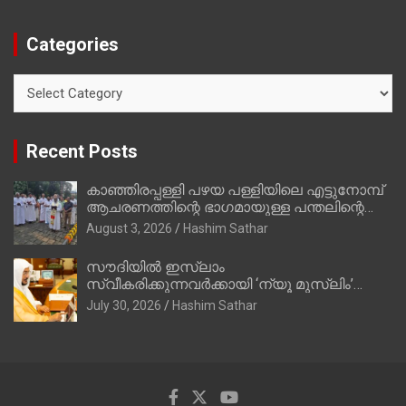
Categories
Categories
Recent Posts
കാഞ്ഞിരപ്പള്ളി പഴയ പള്ളിയിലെ എട്ടുനോമ്പ്
ആചരണത്തിന്റെ ഭാഗമായുള്ള പന്തലിന്റെ
കാൽനാട്ട് കർമ്മം ആർച്ച് പ്രീസ്റ്റ് വെരി.
August 3, 2026
Hashim Sathar
റവ.ഫാ. കുര്യൻ താമരശ്ശേരി നിർവഹിക്കുന്നു.
സൗദിയില്‍ ഇസ്‌ലാം
സ്വീകരിക്കുന്നവര്‍ക്കായി ‘ന്യൂ മുസ്ലിം’
ഡിജിറ്റല്‍ കാര്‍ഡ് സേവനം ആരംഭിച്ചു
July 30, 2026
Hashim Sathar