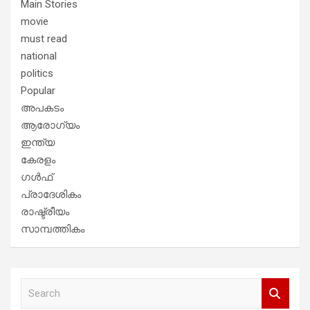
Main Stories
movie
must read
national
politics
Popular
അപകടം
ആരോഗ്യം
ഇന്ത്യ
കേരളം
ഗൾഫ്
പ്രാദേശികം
രാഷ്ട്രീയം
സാമ്പത്തികം
S
e