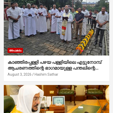
അപകടം
കാഞ്ഞിരപ്പള്ളി പഴയ പള്ളിയിലെ എട്ടുനോമ്പ്
ആചരണത്തിന്റെ ഭാഗമായുള്ള പന്തലിന്റെ
കാൽനാട്ട് കർമ്മം ആർച്ച് പ്രീസ്റ്റ് വെരി.
August 3, 2026
Hashim Sathar
റവ.ഫാ. കുര്യൻ താമരശ്ശേരി നിർവഹിക്കുന്നു.