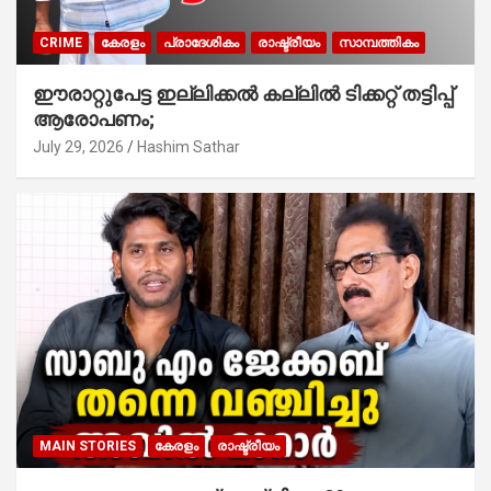
CRIME
കേരളം
പ്രാദേശികം
രാഷ്ട്രീയം
സാമ്പത്തികം
ഈരാറ്റുപേട്ട ഇല്ലിക്കൽ കല്ലിൽ ടിക്കറ്റ് തട്ടിപ്പ്
ആരോപണം;
July 29, 2026
Hashim Sathar
MAIN STORIES
കേരളം
രാഷ്ട്രീയം