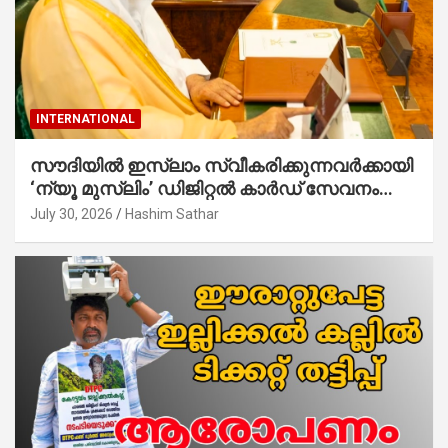
INTERNATIONAL
സൗദിയില്‍ ഇസ്‌ലാം സ്വീകരിക്കുന്നവര്‍ക്കായി
‘ന്യൂ മുസ്ലിം’ ഡിജിറ്റല്‍ കാര്‍ഡ് സേവനം
ആരംഭിച്ചു
July 30, 2026
Hashim Sathar