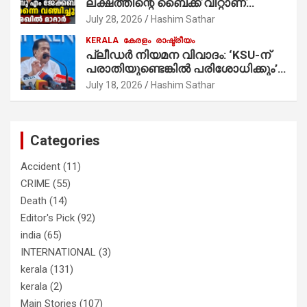
ലക്ഷത്തിന്റെ ബൈക്ക് വിറ്റാണ്
തൃക്കാക്കരയില്‍ മത്സരിച്ചത്!
July 28, 2026
Hashim Sathar
പ്രചാരണത്തിന് രണ്ടേ രണ്ടുപേര്‍
KERALA
കേരളം
രാഷ്ട്രീയം
മാത്രമാണ് ഉണ്ടായിരുന്നത്;
പ്ലീഡർ നിയമന വിവാദം: ‘KSU-ന്
സാബുവിന്റേത് വ്യക്തിപരമായ
പരാതിയുണ്ടെങ്കിൽ പരിശോധിക്കും’;
നേട്ടത്തിനുള്ള പാര്‍ട്ടി; ഇപ്പോള്‍
രമേശ് ചെന്നിത്തല
ഫോണ്‍ വിളിച്ചാല്‍ എടുക്കില്ല;
July 18, 2026
Hashim Sathar
തിരഞ്ഞെടുപ്പിലെ ദുരനുഭവങ്ങള്‍
തുറന്നടിച്ച് അഖില്‍ മാരാര്‍ ട്വന്റി 20
വിട്ടു
Categories
Accident
(11)
CRIME
(55)
Death
(14)
Editor's Pick
(92)
india
(65)
INTERNATIONAL
(3)
kerala
(131)
kerala
(2)
Main Stories
(107)