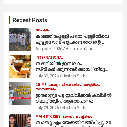
a
r
c
Recent Posts
h
അപകടം
കാഞ്ഞിരപ്പള്ളി പഴയ പള്ളിയിലെ
എട്ടുനോമ്പ് ആചരണത്തിന്റെ
ഭാഗമായുള്ള പന്തലിന്റെ കാൽനാട്ട്
August 3, 2026
Hashim Sathar
കർമ്മം ആർച്ച് പ്രീസ്റ്റ് വെരി. റവ.ഫാ.
INTERNATIONAL
കുര്യൻ താമരശ്ശേരി
സൗദിയില്‍ ഇസ്‌ലാം
നിർവഹിക്കുന്നു.
സ്വീകരിക്കുന്നവര്‍ക്കായി ‘ന്യൂ
മുസ്ലിം’ ഡിജിറ്റല്‍ കാര്‍ഡ് സേവനം
July 30, 2026
Hashim Sathar
ആരംഭിച്ചു
CRIME
കേരളം
പ്രാദേശികം
രാഷ്ട്രീയം
സാമ്പത്തികം
ഈരാറ്റുപേട്ട ഇല്ലിക്കൽ കല്ലിൽ
ടിക്കറ്റ് തട്ടിപ്പ് ആരോപണം;
July 29, 2026
Hashim Sathar
MAIN STORIES
കേരളം
രാഷ്ട്രീയം
സാബു.എം.ജേക്കബ് വഞ്ചിച്ചു; 20