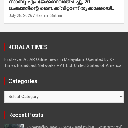
സാബു.എം.ജേക്കബ് വഞ്ചിച്ചു; 20
ലക്ഷത്തിന്റെ ബൈക്ക് വിറ്റാണ് തൃക്കാക്കരയില്‍
മത്സരിച്ചത്! പ്രചാരണത്തിന് രണ്ടേ രണ്ടുപേര്‍
July 28, 2026
Hashim Sathar
മാത്രമാണ് ഉണ്ടായിരുന്നത്; സാബുവിന്റേത്
വ്യക്തിപരമായ നേട്ടത്തിനുള്ള പാര്‍ട്ടി;
ഇപ്പോള്‍ ഫോണ്‍ വിളിച്ചാല്‍ എടുക്കില്ല;
തിരഞ്ഞെടുപ്പിലെ ദുരനുഭവങ്ങള്‍ തുറന്നടിച്ച്
KERALA TIMES
അഖില്‍ മാരാര്‍ ട്വന്റി 20 വിട്ടു
First-ever AI, AR Online news in Malayalam. Operated by K-
Times Broadcast Networks PVT Ltd. United States of America
Categories
Categories
Recent Posts
കാഞ്ഞിരപ്പള്ളി പഴയ പള്ളിയിലെ എട്ടുനോമ്പ്