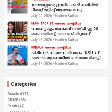
ഈരാറ്റുപേട്ട ഇല്ലിക്കൽ കല്ലിൽ
ടിക്കറ്റ് തട്ടിപ്പ് ആരോപണം;
July 29, 2026
Hashim Sathar
MAIN STORIES
കേരളം
രാഷ്ട്രീയം
സാബു.എം.ജേക്കബ് വഞ്ചിച്ചു; 20
ലക്ഷത്തിന്റെ ബൈക്ക് വിറ്റാണ്
തൃക്കാക്കരയില്‍ മത്സരിച്ചത്!
July 28, 2026
Hashim Sathar
പ്രചാരണത്തിന് രണ്ടേ രണ്ടുപേര്‍
KERALA
കേരളം
രാഷ്ട്രീയം
മാത്രമാണ് ഉണ്ടായിരുന്നത്;
പ്ലീഡർ നിയമന വിവാദം: ‘KSU-ന്
സാബുവിന്റേത് വ്യക്തിപരമായ
പരാതിയുണ്ടെങ്കിൽ പരിശോധിക്കും’;
നേട്ടത്തിനുള്ള പാര്‍ട്ടി; ഇപ്പോള്‍
രമേശ് ചെന്നിത്തല
ഫോണ്‍ വിളിച്ചാല്‍ എടുക്കില്ല;
July 18, 2026
Hashim Sathar
തിരഞ്ഞെടുപ്പിലെ ദുരനുഭവങ്ങള്‍
തുറന്നടിച്ച് അഖില്‍ മാരാര്‍ ട്വന്റി 20
വിട്ടു
Categories
Accident
(11)
CRIME
(55)
Death
(14)