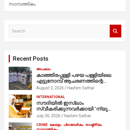
സാമ്പത്തികം
S
e
a
r
c
Recent Posts
h
അപകടം
കാഞ്ഞിരപ്പള്ളി പഴയ പള്ളിയിലെ
എട്ടുനോമ്പ് ആചരണത്തിന്റെ
ഭാഗമായുള്ള പന്തലിന്റെ കാൽനാട്ട്
August 3, 2026
Hashim Sathar
കർമ്മം ആർച്ച് പ്രീസ്റ്റ് വെരി. റവ.ഫാ.
INTERNATIONAL
കുര്യൻ താമരശ്ശേരി
സൗദിയില്‍ ഇസ്‌ലാം
നിർവഹിക്കുന്നു.
സ്വീകരിക്കുന്നവര്‍ക്കായി ‘ന്യൂ
മുസ്ലിം’ ഡിജിറ്റല്‍ കാര്‍ഡ് സേവനം
July 30, 2026
Hashim Sathar
ആരംഭിച്ചു
CRIME
കേരളം
പ്രാദേശികം
രാഷ്ട്രീയം
സാമ്പത്തികം