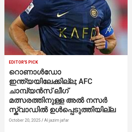
EDITOR'S PICK
റൊണാൾഡോ
ഇന്ത്യയിലേക്കില്ല; AFC
ചാമ്പ്യൻസ് ലീഗ്
മത്സരത്തിനുള്ള അൽ നസർ
സ്ക്വാഡിൽ ഉൾപ്പെടുത്തിയില്ല
October 20, 2025
Al jazim jafar