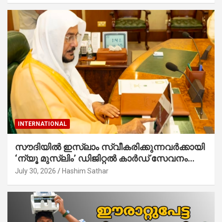
INTERNATIONAL
സൗദിയില്‍ ഇസ്‌ലാം സ്വീകരിക്കുന്നവര്‍ക്കായി
‘ന്യൂ മുസ്ലിം’ ഡിജിറ്റല്‍ കാര്‍ഡ് സേവനം
ആരംഭിച്ചു
July 30, 2026
Hashim Sathar