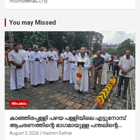
സാമ്പത്തികം
(15)
You may Missed
അപകടം
കാഞ്ഞിരപ്പള്ളി പഴയ പള്ളിയിലെ എട്ടുനോമ്പ്
ആചരണത്തിന്റെ ഭാഗമായുള്ള പന്തലിന്റെ
കാൽനാട്ട് കർമ്മം ആർച്ച് പ്രീസ്റ്റ് വെരി.
August 3, 2026
Hashim Sathar
റവ.ഫാ. കുര്യൻ താമരശ്ശേരി നിർവഹിക്കുന്നു.