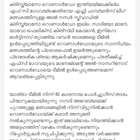
ക്രിസ്ത്യാനോ റൊണാൾഡോ ഇന്ത്യയിലേക്കില്ല.
എഫ് സി ഗോവയ്ക്കെതിരായ എഫ്സി ചാമ്പ്യൻസ് ലീഗ്
മത്സരത്തിനുള്ള അൽ നസർ സ്ക്വാഡിൽ
ക്രിസ്ത്യാനോ റൊണാൾഡോ ഇല്ല. സാദിയോ മാനേ,
യാവോ ഫെലിക്സ്, കിങ്‌സ്ലി കോമാൻ, ഇനിഗോ
മാർട്ടിനസ് തുടങ്ങിയ വമ്പൻ താരങ്ങളെ ടീമിൽ
ഉൾപ്പെടുത്തിയിട്ടുണ്ട്. റൊണാൾഡോയുടെ സാന്നിധ്യം
മത്സരത്തിന്റെ പ്രൊഫൈൽ ഉയർത്തുമെന്നും
പ്രാദേശിക ശ്രദ്ധ ആകർഷിക്കുമെന്നും പ്രതീക്ഷിച്ച്
എഫ്‌സി ഗോവയുടെ മാനേജ്‌മെന്റ് അൽ-നാസറിനോട്
റൊണാൾഡോയെ ടീമിൽ ഉൾപ്പെടുത്തണമെന്ന്
ആവശ്യപ്പെട്ടിരുന്നു.
യാത്രാ ടീമിൽ നിന്ന് 40 കാരനായ പോർച്ചുഗീസ് താരം
പിന്മാറുകയായിരുന്നു. സൗദി അറേബ്യയ്ക്ക്
പുറത്തുള്ള മത്സരങ്ങളിൽ നിന്ന് വിട്ടുനിൽക്കാൻ
റൊണാൾഡോയ്ക്ക് കരാർ അനുമതി
നൽകുന്നുണ്ടെന്നും ഇത് ജോലിഭാരം നിയന്ത്രിക്കാൻ
അദ്ദേഹത്തിന് വഴക്കം നൽകുന്നുണ്ടെന്നും
റിപ്പോർട്ടുകൾ സൂചിപ്പിക്കുന്നു. അടുത്ത വർഷത്തെ