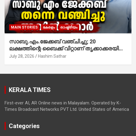
MAIN STORIES
കേരളം
രാഷ്ട്രീയം
സാബു.എം.ജേക്കബ് വഞ്ചിച്ചു; 20
ലക്ഷത്തിന്റെ ബൈക്ക് വിറ്റാണ് തൃക്കാക്കരയില്‍
മത്സരിച്ചത്! പ്രചാരണത്തിന് രണ്ടേ രണ്ടുപേര്‍
July 28, 2026
Hashim Sathar
മാത്രമാണ് ഉണ്ടായിരുന്നത്; സാബുവിന്റേത്
വ്യക്തിപരമായ നേട്ടത്തിനുള്ള പാര്‍ട്ടി;
ഇപ്പോള്‍ ഫോണ്‍ വിളിച്ചാല്‍ എടുക്കില്ല;
തിരഞ്ഞെടുപ്പിലെ ദുരനുഭവങ്ങള്‍ തുറന്നടിച്ച്
KERALA TIMES
അഖില്‍ മാരാര്‍ ട്വന്റി 20 വിട്ടു
First-ever AI, AR Online news in Malayalam. Operated by K-
Times Broadcast Networks PVT Ltd. United States of America
Categories