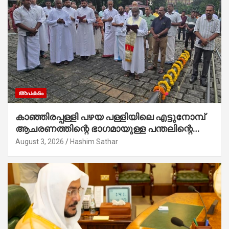
അപകടം
കാഞ്ഞിരപ്പള്ളി പഴയ പള്ളിയിലെ എട്ടുനോമ്പ്
ആചരണത്തിന്റെ ഭാഗമായുള്ള പന്തലിന്റെ
കാൽനാട്ട് കർമ്മം ആർച്ച് പ്രീസ്റ്റ് വെരി.
August 3, 2026
Hashim Sathar
റവ.ഫാ. കുര്യൻ താമരശ്ശേരി നിർവഹിക്കുന്നു.