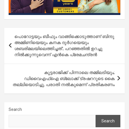
Post
പൊറോട്ടയും ബീഫും വാങ്ങിക്കൊടുത്താണ് ബിന്ദു
navigation
അമ്മിണിയെയും കനക ദുര്‍ഗയെയും
ശബരിമലയിലെത്തിച്ചത്’; പറഞ്ഞതിൽ ഉറച്ചു
നിൽക്കുന്നുവെന്ന് എൻകെ പ്രേമചന്ദ്രൻ
കൂട്ടരാജിക്ക് പിന്നാലെ തമ്മിലടിയും;
ഡിവൈഎഫ്ഐ ബ്ലോക്ക് ട്രഷററുടെ കൈ
തല്ലിയൊടിച്ചു, പരാതി നൽകുമെന്ന് പ്രതികരണം
Search
Search