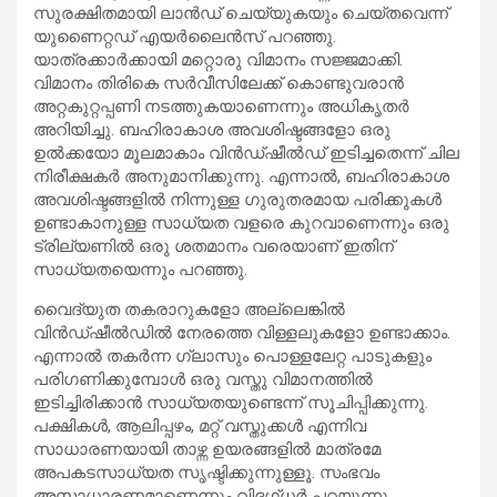
സുരക്ഷിതമായി ലാൻഡ് ചെയ്യുകയും ചെയ്തവെന്ന്
യുണൈറ്റഡ് എയർലൈൻസ് പറഞ്ഞു.
യാത്രക്കാർക്കായി മറ്റൊരു വിമാനം സജ്ജമാക്കി.
വിമാനം തിരികെ സർവീസിലേക്ക് കൊണ്ടുവരാൻ
അറ്റകുറ്റപ്പണി നടത്തുകയാണെന്നും അധികൃതർ
അറിയിച്ചു. ബഹിരാകാശ അവശിഷ്ടങ്ങളോ ഒരു
ഉൽക്കയോ മൂലമാകാം വിൻഡ്‌ഷീൽഡ് ഇടിച്ചതെന്ന് ചില
നിരീക്ഷകർ അനുമാനിക്കുന്നു. എന്നാൽ, ബഹിരാകാശ
അവശിഷ്ടങ്ങളിൽ നിന്നുള്ള ഗുരുതരമായ പരിക്കുകൾ
ഉണ്ടാകാനുള്ള സാധ്യത വളരെ കുറവാണെന്നും ഒരു
ട്രില്യണിൽ ഒരു ശതമാനം വരെയാണ് ഇതിന്
സാധ്യതയെന്നും പറഞ്ഞു.
വൈദ്യുത തകരാറുകളോ അല്ലെങ്കിൽ
വിൻഡ്‌ഷീൽഡിൽ നേരത്തെ വിള്ളലുകളോ ഉണ്ടാക്കാം.
എന്നാൽ തകർന്ന ഗ്ലാസും പൊള്ളലേറ്റ പാടുകളും
പരിഗണിക്കുമ്പോൾ ഒരു വസ്തു വിമാനത്തിൽ
ഇടിച്ചിരിക്കാൻ സാധ്യതയുണ്ടെന്ന് സൂചിപ്പിക്കുന്നു.
പക്ഷികൾ, ആലിപ്പഴം, മറ്റ് വസ്തുക്കൾ എന്നിവ
സാധാരണയായി താഴ്ന്ന ഉയരങ്ങളിൽ മാത്രമേ
അപകടസാധ്യത സൃഷ്ടിക്കുന്നുള്ളൂ. സംഭവം
അസാധാരണമാണെന്നും വിദഗ്ധർ പറയുന്നു.