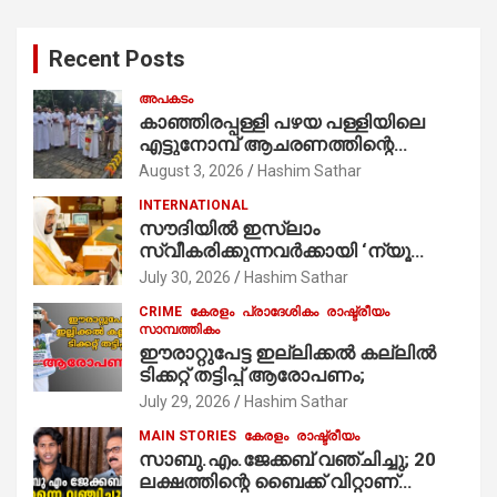
r
c
Recent Posts
h
അപകടം
കാഞ്ഞിരപ്പള്ളി പഴയ പള്ളിയിലെ
എട്ടുനോമ്പ് ആചരണത്തിന്റെ
ഭാഗമായുള്ള പന്തലിന്റെ കാൽനാട്ട്
August 3, 2026
Hashim Sathar
കർമ്മം ആർച്ച് പ്രീസ്റ്റ് വെരി. റവ.ഫാ.
INTERNATIONAL
കുര്യൻ താമരശ്ശേരി
സൗദിയില്‍ ഇസ്‌ലാം
നിർവഹിക്കുന്നു.
സ്വീകരിക്കുന്നവര്‍ക്കായി ‘ന്യൂ
മുസ്ലിം’ ഡിജിറ്റല്‍ കാര്‍ഡ് സേവനം
July 30, 2026
Hashim Sathar
ആരംഭിച്ചു
CRIME
കേരളം
പ്രാദേശികം
രാഷ്ട്രീയം
സാമ്പത്തികം
ഈരാറ്റുപേട്ട ഇല്ലിക്കൽ കല്ലിൽ
ടിക്കറ്റ് തട്ടിപ്പ് ആരോപണം;
July 29, 2026
Hashim Sathar
MAIN STORIES
കേരളം
രാഷ്ട്രീയം
സാബു.എം.ജേക്കബ് വഞ്ചിച്ചു; 20
ലക്ഷത്തിന്റെ ബൈക്ക് വിറ്റാണ്