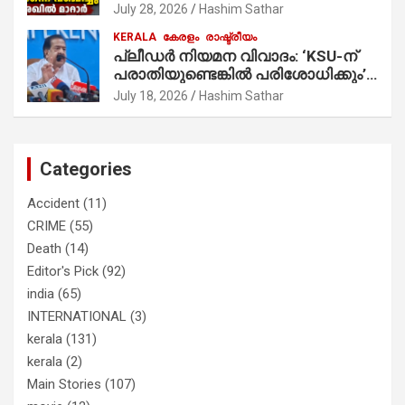
തൃക്കാക്കരയില്‍ മത്സരിച്ചത്!
July 28, 2026
Hashim Sathar
പ്രചാരണത്തിന് രണ്ടേ രണ്ടുപേര്‍
KERALA
കേരളം
രാഷ്ട്രീയം
മാത്രമാണ് ഉണ്ടായിരുന്നത്;
പ്ലീഡർ നിയമന വിവാദം: ‘KSU-ന്
സാബുവിന്റേത് വ്യക്തിപരമായ
പരാതിയുണ്ടെങ്കിൽ പരിശോധിക്കും’;
നേട്ടത്തിനുള്ള പാര്‍ട്ടി; ഇപ്പോള്‍
രമേശ് ചെന്നിത്തല
ഫോണ്‍ വിളിച്ചാല്‍ എടുക്കില്ല;
July 18, 2026
Hashim Sathar
തിരഞ്ഞെടുപ്പിലെ ദുരനുഭവങ്ങള്‍
തുറന്നടിച്ച് അഖില്‍ മാരാര്‍ ട്വന്റി 20
വിട്ടു
Categories
Accident
(11)
CRIME
(55)
Death
(14)
Editor's Pick
(92)
india
(65)
INTERNATIONAL
(3)
kerala
(131)
kerala
(2)
Main Stories
(107)