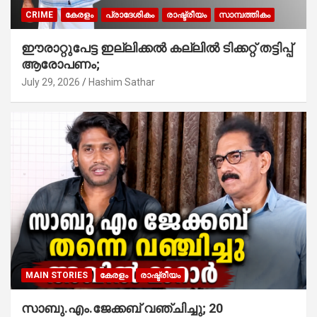
CRIME
കേരളം
പ്രാദേശികം
രാഷ്ട്രീയം
സാമ്പത്തികം
ഈരാറ്റുപേട്ട ഇല്ലിക്കൽ കല്ലിൽ ടിക്കറ്റ് തട്ടിപ്പ്
ആരോപണം;
July 29, 2026
Hashim Sathar
MAIN STORIES
കേരളം
രാഷ്ട്രീയം
സാബു.എം.ജേക്കബ് വഞ്ചിച്ചു; 20