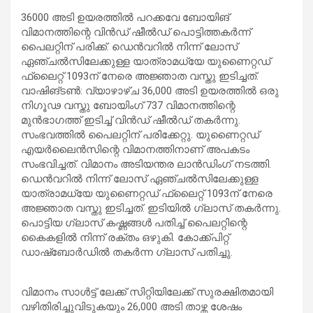
36000 അടി ഉയരത്തിൽ പറക്കവേ ബോയിങ്
വിമാനത്തിന്റെ വിൻഡ് ഷീൽഡ് പൊട്ടിത്തകർന്ന്
പൈലറ്റിന് പരിക്ക്. ഡെൻ‌വറിൽ നിന്ന് ലോസ്
ഏഞ്ചൽസിലേക്കുള്ള യാത്രാമധ്യേ യുണൈറ്റഡ്
ഫ്ലൈറ്റ് 1093ന് നേരെ അജ്ഞാത വസ്തു ഇടിച്ചത്.
വാഷിങ്ടൺ: വ്യാഴാഴ്ച 36,000 അടി ഉയരത്തിൽ ഒരു
നിഗൂഢ വസ്തു ബോയിംഗ് 737 വിമാനത്തിന്റെ
മുൻഭാഗത്ത് ഇടിച്ച് വിൻഡ് ഷീൽഡ് തകർന്നു.
സംഭവത്തിൽ പൈലറ്റിന് പരിക്കേറ്റു. യുണൈറ്റഡ്
എയർലൈൻസിന്റെ വിമാനത്തിനാണ് അപകടം
സംഭവിച്ചത്. വിമാനം അടിയന്തര ലാൻഡിംഗ് നടത്തി.
ഡെൻ‌വറിൽ നിന്ന് ലോസ് ഏഞ്ചൽസിലേക്കുള്ള
യാത്രാമധ്യേ യുണൈറ്റഡ് ഫ്ലൈറ്റ് 1093ന് നേരെ
അജ്ഞാത വസ്തു ഇടിച്ചത്. ഇടിയിൽ ഗ്ലാസ് തകർന്നു.
പൊട്ടിയ ഗ്ലാസ് കഷ്ണങ്ങൾ പതിച്ച് പൈലറ്റിന്റെ
കൈകളിൽ നിന്ന് രക്തം ഒഴുകി. കോക്ക്പിറ്റ്
ഡാഷ്‌ബോർഡിൽ തകർന്ന ഗ്ലാസ് പതിച്ചു.
വിമാനം സാൾട്ട് ലേക്ക് സിറ്റിയിലേക്ക് സുരക്ഷിതമായി
വഴിതിരിച്ചുവിടുകയും 26,000 അടി താഴ്ന്ന ശേഷം