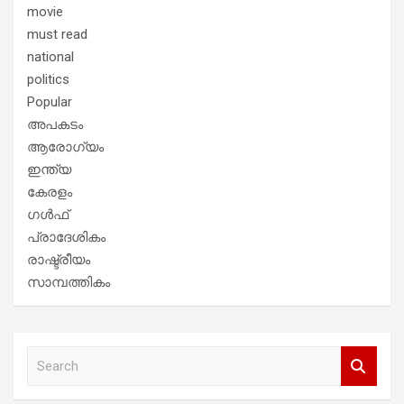
movie
must read
national
politics
Popular
അപകടം
ആരോഗ്യം
ഇന്ത്യ
കേരളം
ഗൾഫ്
പ്രാദേശികം
രാഷ്ട്രീയം
സാമ്പത്തികം
S
e
a