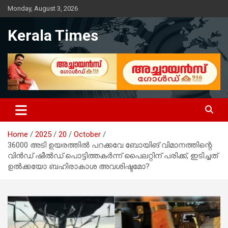
Skip
Monday, August 3, 2026
to
content
Kerala Times
Home
2025
20
October
36000 അടി ഉയരത്തിൽ പറക്കവേ ബോയിങ് വിമാനത്തിന്റെ
വിൻഡ് ഷീൽഡ് പൊട്ടിത്തകർന്ന് പൈലറ്റിന് പരിക്ക്, ഇടിച്ചത്
ഉൽക്കയോ ബഹിരാകാശ അവശിഷ്ടമോ?