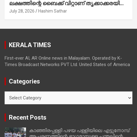
ലക്ഷത്തിന്റെ ബൈക്ക് വിറ്റാണ് തൃക്കാക്കരയില്‍
മത്സരിച്ചത്! പ്രചാരണത്തിന് രണ്ടേ രണ്ടുപേര്‍
July 28, 2026
Hashim Sathar
മാത്രമാണ് ഉണ്ടായിരുന്നത്; സാബുവിന്റേത്
വ്യക്തിപരമായ നേട്ടത്തിനുള്ള പാര്‍ട്ടി;
ഇപ്പോള്‍ ഫോണ്‍ വിളിച്ചാല്‍ എടുക്കില്ല;
തിരഞ്ഞെടുപ്പിലെ ദുരനുഭവങ്ങള്‍ തുറന്നടിച്ച്
KERALA TIMES
അഖില്‍ മാരാര്‍ ട്വന്റി 20 വിട്ടു
First-ever AI, AR Online news in Malayalam. Operated by K-
Times Broadcast Networks PVT Ltd. United States of America
Categories
Categories
Recent Posts
കാഞ്ഞിരപ്പള്ളി പഴയ പള്ളിയിലെ എട്ടുനോമ്പ്
ആചരണത്തിന്റെ ഭാഗമായുള്ള പന്തലിന്റെ