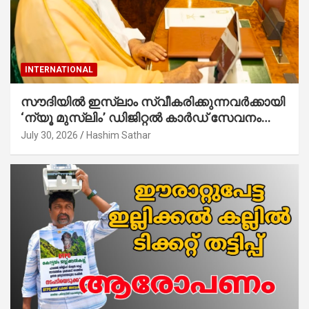
INTERNATIONAL
സൗദിയില്‍ ഇസ്‌ലാം സ്വീകരിക്കുന്നവര്‍ക്കായി
‘ന്യൂ മുസ്ലിം’ ഡിജിറ്റല്‍ കാര്‍ഡ് സേവനം
ആരംഭിച്ചു
July 30, 2026
Hashim Sathar