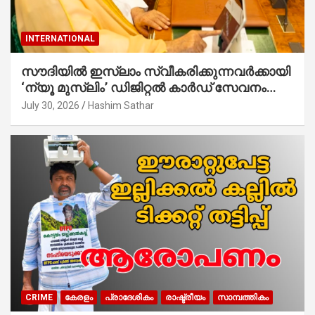
INTERNATIONAL
സൗദിയില്‍ ഇസ്‌ലാം സ്വീകരിക്കുന്നവര്‍ക്കായി
‘ന്യൂ മുസ്ലിം’ ഡിജിറ്റല്‍ കാര്‍ഡ് സേവനം
ആരംഭിച്ചു
July 30, 2026
Hashim Sathar
CRIME
കേരളം
പ്രാദേശികം
രാഷ്ട്രീയം
സാമ്പത്തികം