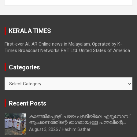
മാത്രമാണ് ഉണ്ടായിരുന്നത്; സാബുവിന്റേത്
വ്യക്തിപരമായ നേട്ടത്തിനുള്ള പാര്‍ട്ടി;
ഇപ്പോള്‍ ഫോണ്‍ വിളിച്ചാല്‍ എടുക്കില്ല;
തിരഞ്ഞെടുപ്പിലെ ദുരനുഭവങ്ങള്‍ തുറന്നടിച്ച്
KERALA TIMES
അഖില്‍ മാരാര്‍ ട്വന്റി 20 വിട്ടു
First-ever AI, AR Online news in Malayalam. Operated by K-
Times Broadcast Networks PVT Ltd. United States of America
Categories
Categories
Recent Posts
കാഞ്ഞിരപ്പള്ളി പഴയ പള്ളിയിലെ എട്ടുനോമ്പ്
ആചരണത്തിന്റെ ഭാഗമായുള്ള പന്തലിന്റെ
കാൽനാട്ട് കർമ്മം ആർച്ച് പ്രീസ്റ്റ് വെരി.
August 3, 2026
Hashim Sathar
റവ.ഫാ. കുര്യൻ താമരശ്ശേരി നിർവഹിക്കുന്നു.