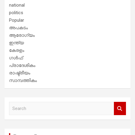
national
politics
Popular
അപകടം
ആരോഗ്യം
ഇന്ത്യ
കേരളം
ഗൾഫ്
പ്രാദേശികം
രാഷ്ട്രീയം
സാമ്പത്തികം
S
e
a
r
c