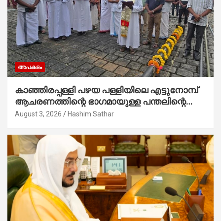
അപകടം
കാഞ്ഞിരപ്പള്ളി പഴയ പള്ളിയിലെ എട്ടുനോമ്പ്
ആചരണത്തിന്റെ ഭാഗമായുള്ള പന്തലിന്റെ
കാൽനാട്ട് കർമ്മം ആർച്ച് പ്രീസ്റ്റ് വെരി.
August 3, 2026
Hashim Sathar
റവ.ഫാ. കുര്യൻ താമരശ്ശേരി നിർവഹിക്കുന്നു.