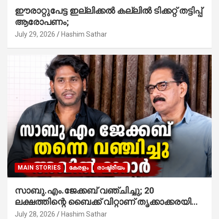
ഈരാറ്റുപേട്ട ഇല്ലിക്കൽ കല്ലിൽ ടിക്കറ്റ് തട്ടിപ്പ്
ആരോപണം;
July 29, 2026
Hashim Sathar
MAIN STORIES
കേരളം
രാഷ്ട്രീയം
സാബു.എം.ജേക്കബ് വഞ്ചിച്ചു; 20
ലക്ഷത്തിന്റെ ബൈക്ക് വിറ്റാണ് തൃക്കാക്കരയില്‍
മത്സരിച്ചത്! പ്രചാരണത്തിന് രണ്ടേ രണ്ടുപേര്‍
July 28, 2026
Hashim Sathar