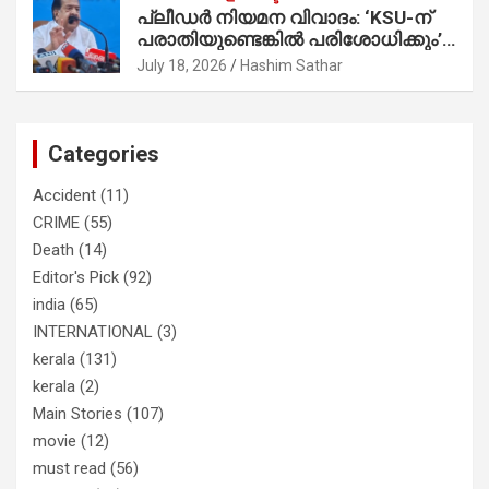
പ്ലീഡർ നിയമന വിവാദം: ‘KSU-ന്
സാബുവിന്റേത് വ്യക്തിപരമായ
പരാതിയുണ്ടെങ്കിൽ പരിശോധിക്കും’;
നേട്ടത്തിനുള്ള പാര്‍ട്ടി; ഇപ്പോള്‍
രമേശ് ചെന്നിത്തല
ഫോണ്‍ വിളിച്ചാല്‍ എടുക്കില്ല;
July 18, 2026
Hashim Sathar
തിരഞ്ഞെടുപ്പിലെ ദുരനുഭവങ്ങള്‍
തുറന്നടിച്ച് അഖില്‍ മാരാര്‍ ട്വന്റി 20
വിട്ടു
Categories
Accident
(11)
CRIME
(55)
Death
(14)
Editor's Pick
(92)
india
(65)
INTERNATIONAL
(3)
kerala
(131)
kerala
(2)
Main Stories
(107)
movie
(12)
must read
(56)