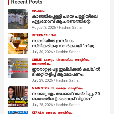
Recent Posts
h
അപകടം
കാഞ്ഞിരപ്പള്ളി പഴയ പള്ളിയിലെ
എട്ടുനോമ്പ് ആചരണത്തിന്റെ
ഭാഗമായുള്ള പന്തലിന്റെ കാൽനാട്ട്
August 3, 2026
Hashim Sathar
കർമ്മം ആർച്ച് പ്രീസ്റ്റ് വെരി. റവ.ഫാ.
INTERNATIONAL
കുര്യൻ താമരശ്ശേരി
സൗദിയില്‍ ഇസ്‌ലാം
നിർവഹിക്കുന്നു.
സ്വീകരിക്കുന്നവര്‍ക്കായി ‘ന്യൂ
മുസ്ലിം’ ഡിജിറ്റല്‍ കാര്‍ഡ് സേവനം
July 30, 2026
Hashim Sathar
ആരംഭിച്ചു
CRIME
കേരളം
പ്രാദേശികം
രാഷ്ട്രീയം
സാമ്പത്തികം
ഈരാറ്റുപേട്ട ഇല്ലിക്കൽ കല്ലിൽ
ടിക്കറ്റ് തട്ടിപ്പ് ആരോപണം;
July 29, 2026
Hashim Sathar
MAIN STORIES
കേരളം
രാഷ്ട്രീയം
സാബു.എം.ജേക്കബ് വഞ്ചിച്ചു; 20
ലക്ഷത്തിന്റെ ബൈക്ക് വിറ്റാണ്
തൃക്കാക്കരയില്‍ മത്സരിച്ചത്!
July 28, 2026
Hashim Sathar
പ്രചാരണത്തിന് രണ്ടേ രണ്ടുപേര്‍
KERALA
കേരളം
രാഷ്ട്രീയം
മാത്രമാണ് ഉണ്ടായിരുന്നത്;