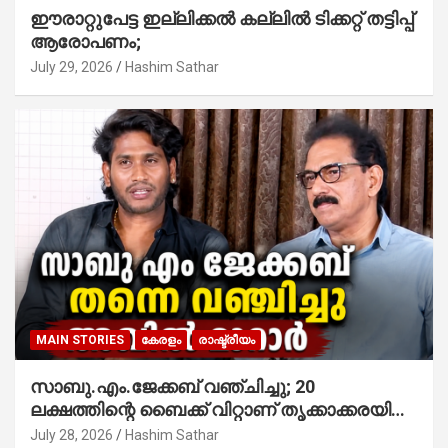
ഈരാറ്റുപേട്ട ഇല്ലിക്കൽ കല്ലിൽ ടിക്കറ്റ് തട്ടിപ്പ്
ആരോപണം;
July 29, 2026
Hashim Sathar
MAIN STORIES
കേരളം
രാഷ്ട്രീയം
സാബു.എം.ജേക്കബ് വഞ്ചിച്ചു; 20
ലക്ഷത്തിന്റെ ബൈക്ക് വിറ്റാണ് തൃക്കാക്കരയില്‍
മത്സരിച്ചത്! പ്രചാരണത്തിന് രണ്ടേ രണ്ടുപേര്‍
July 28, 2026
Hashim Sathar