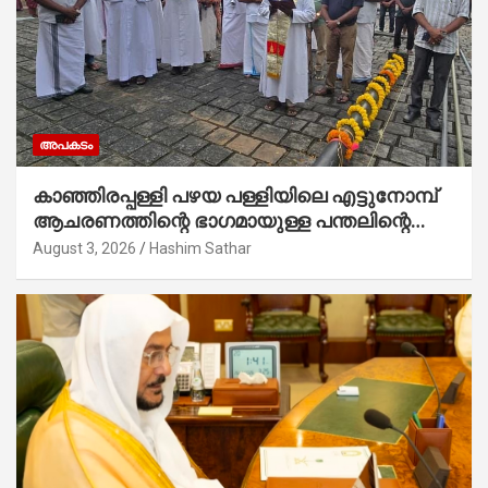
അപകടം
കാഞ്ഞിരപ്പള്ളി പഴയ പള്ളിയിലെ എട്ടുനോമ്പ്
ആചരണത്തിന്റെ ഭാഗമായുള്ള പന്തലിന്റെ
കാൽനാട്ട് കർമ്മം ആർച്ച് പ്രീസ്റ്റ് വെരി.
August 3, 2026
Hashim Sathar
റവ.ഫാ. കുര്യൻ താമരശ്ശേരി നിർവഹിക്കുന്നു.