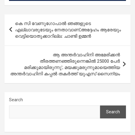
Post
കെ സി വേണുഗോപാല്‍ ഞങ്ങളുടെ
navigation
എല്ലാവരുടേയും നേതാവാണ്,അദ്ദേഹം ആരേയും
വെട്ടിയൊതുക്കാറില്ല: ചാണ്ടി ഉമ്മന്‍
ആ അന്തർവാഹിനി അമേരിക്കൻ
തീരത്തണഞ്ഞിരുന്നെങ്കിൽ 25000 പേർ
മരിക്കുമായിരുന്നു’; മയക്കുമരുന്നുമായെത്തിയ
അന്തർവാഹിനി കപ്പൽ തകർത്ത് യുഎസ് സൈന്യം
Search
Search