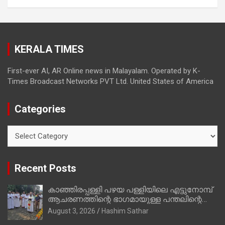
മാത്രമാണ് ഉണ്ടായിരുന്നത്; സാബുവിന്റേത്
വ്യക്തിപരമായ നേട്ടത്തിനുള്ള പാര്‍ട്ടി;
ഇപ്പോള്‍ ഫോണ്‍ വിളിച്ചാല്‍ എടുക്കില്ല;
തിരഞ്ഞെടുപ്പിലെ ദുരനുഭവങ്ങള്‍ തുറന്നടിച്ച്
KERALA TIMES
അഖില്‍ മാരാര്‍ ട്വന്റി 20 വിട്ടു
First-ever AI, AR Online news in Malayalam. Operated by K-
Times Broadcast Networks PVT Ltd. United States of America
Categories
Categories
Recent Posts
കാഞ്ഞിരപ്പള്ളി പഴയ പള്ളിയിലെ എട്ടുനോമ്പ്
ആചരണത്തിന്റെ ഭാഗമായുള്ള പന്തലിന്റെ
കാൽനാട്ട് കർമ്മം ആർച്ച് പ്രീസ്റ്റ് വെരി.
August 3, 2026
Hashim Sathar
റവ.ഫാ. കുര്യൻ താമരശ്ശേരി നിർവഹിക്കുന്നു.