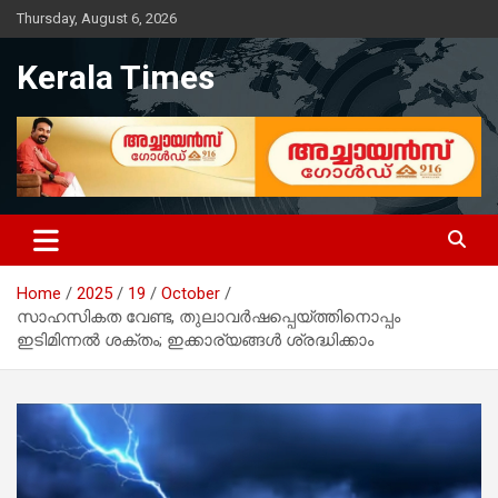
Skip
Thursday, August 6, 2026
to
content
Kerala Times
Home
2025
19
October
സാഹസികത വേണ്ട, തുലാവര്‍ഷപ്പെയ്‌ത്തിനൊപ്പം
ഇടിമിന്നല്‍ ശക്തം; ഇക്കാര്യങ്ങള്‍ ശ്രദ്ധിക്കാം