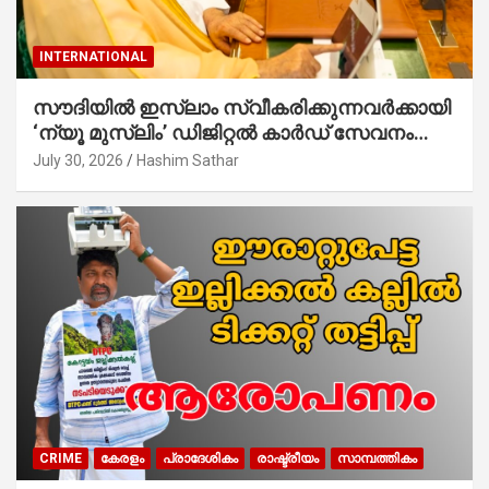
INTERNATIONAL
സൗദിയില്‍ ഇസ്‌ലാം സ്വീകരിക്കുന്നവര്‍ക്കായി
‘ന്യൂ മുസ്ലിം’ ഡിജിറ്റല്‍ കാര്‍ഡ് സേവനം
ആരംഭിച്ചു
July 30, 2026
Hashim Sathar
CRIME
കേരളം
പ്രാദേശികം
രാഷ്ട്രീയം
സാമ്പത്തികം