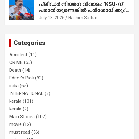
പ്ലീഡർ നിയമന വിവാദം: ‘KSU-ന്
സാബുവിന്റേത് വ്യക്തിപരമായ
പരാതിയുണ്ടെങ്കിൽ പരിശോധിക്കും’;
നേട്ടത്തിനുള്ള പാര്‍ട്ടി; ഇപ്പോള്‍
രമേശ് ചെന്നിത്തല
ഫോണ്‍ വിളിച്ചാല്‍ എടുക്കില്ല;
July 18, 2026
Hashim Sathar
തിരഞ്ഞെടുപ്പിലെ ദുരനുഭവങ്ങള്‍
തുറന്നടിച്ച് അഖില്‍ മാരാര്‍ ട്വന്റി 20
വിട്ടു
Categories
Accident
(11)
CRIME
(55)
Death
(14)
Editor's Pick
(92)
india
(65)
INTERNATIONAL
(3)
kerala
(131)
kerala
(2)
Main Stories
(107)
movie
(12)
must read
(56)