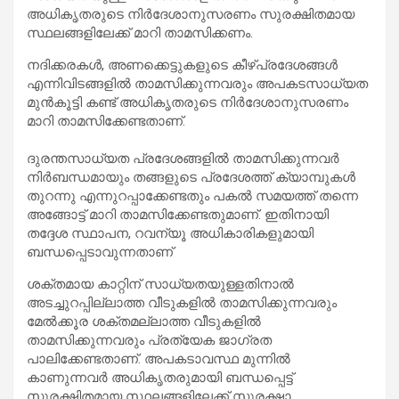
അധികൃതരുടെ നിർദേശാനുസരണം സുരക്ഷിതമായ
സ്ഥലങ്ങളിലേക്ക് മാറി താമസിക്കണം.
നദിക്കരകൾ, അണക്കെട്ടുകളുടെ കീഴ്പ്രദേശങ്ങൾ
എന്നിവിടങ്ങളിൽ താമസിക്കുന്നവരും അപകടസാധ്യത
മുൻകൂട്ടി കണ്ട് അധികൃതരുടെ നിർദേശാനുസരണം
മാറി താമസിക്കേണ്ടതാണ്.
ദുരന്തസാധ്യത പ്രദേശങ്ങളിൽ താമസിക്കുന്നവർ
നിർബന്ധമായും തങ്ങളുടെ പ്രദേശത്ത് ക്യാമ്പുകൾ
തുറന്നു എന്നുറപ്പാക്കേണ്ടതും പകൽ സമയത്ത് തന്നെ
അങ്ങോട്ട് മാറി താമസിക്കേണ്ടതുമാണ്. ഇതിനായി
തദ്ദേശ സ്ഥാപന, റവന്യൂ അധികാരികളുമായി
ബന്ധപ്പെടാവുന്നതാണ്
ശക്തമായ കാറ്റിന് സാധ്യതയുള്ളതിനാൽ
അടച്ചുറപ്പില്ലാത്ത വീടുകളിൽ താമസിക്കുന്നവരും
മേൽക്കൂര ശക്തമല്ലാത്ത വീടുകളിൽ
താമസിക്കുന്നവരും പ്രത്യേക ജാഗ്രത
പാലിക്കേണ്ടതാണ്. അപകടാവസ്ഥ മുന്നിൽ
കാണുന്നവർ അധികൃതരുമായി ബന്ധപ്പെട്ട്
സുരക്ഷിതമായ സ്ഥലങ്ങളിലേക്ക് സുരക്ഷാ