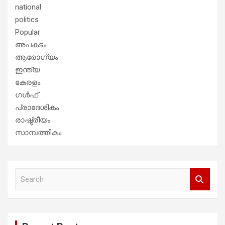
national
politics
Popular
അപകടം
ആരോഗ്യം
ഇന്ത്യ
കേരളം
ഗൾഫ്
പ്രാദേശികം
രാഷ്ട്രീയം
സാമ്പത്തികം
S
e
a
r
c