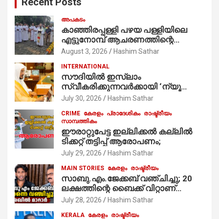
Recent Posts
h
അപകടം
കാഞ്ഞിരപ്പള്ളി പഴയ പള്ളിയിലെ
എട്ടുനോമ്പ് ആചരണത്തിന്റെ
ഭാഗമായുള്ള പന്തലിന്റെ കാൽനാട്ട്
August 3, 2026
Hashim Sathar
കർമ്മം ആർച്ച് പ്രീസ്റ്റ് വെരി. റവ.ഫാ.
INTERNATIONAL
കുര്യൻ താമരശ്ശേരി
സൗദിയില്‍ ഇസ്‌ലാം
നിർവഹിക്കുന്നു.
സ്വീകരിക്കുന്നവര്‍ക്കായി ‘ന്യൂ
മുസ്ലിം’ ഡിജിറ്റല്‍ കാര്‍ഡ് സേവനം
July 30, 2026
Hashim Sathar
ആരംഭിച്ചു
CRIME
കേരളം
പ്രാദേശികം
രാഷ്ട്രീയം
സാമ്പത്തികം
ഈരാറ്റുപേട്ട ഇല്ലിക്കൽ കല്ലിൽ
ടിക്കറ്റ് തട്ടിപ്പ് ആരോപണം;
July 29, 2026
Hashim Sathar
MAIN STORIES
കേരളം
രാഷ്ട്രീയം
സാബു.എം.ജേക്കബ് വഞ്ചിച്ചു; 20
ലക്ഷത്തിന്റെ ബൈക്ക് വിറ്റാണ്
തൃക്കാക്കരയില്‍ മത്സരിച്ചത്!
July 28, 2026
Hashim Sathar
പ്രചാരണത്തിന് രണ്ടേ രണ്ടുപേര്‍
KERALA
കേരളം
രാഷ്ട്രീയം
മാത്രമാണ് ഉണ്ടായിരുന്നത്;