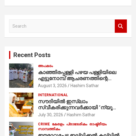
S
e
a
r
c
Recent Posts
h
അപകടം
കാഞ്ഞിരപ്പള്ളി പഴയ പള്ളിയിലെ
എട്ടുനോമ്പ് ആചരണത്തിന്റെ
ഭാഗമായുള്ള പന്തലിന്റെ കാൽനാട്ട്
August 3, 2026
Hashim Sathar
കർമ്മം ആർച്ച് പ്രീസ്റ്റ് വെരി. റവ.ഫാ.
INTERNATIONAL
കുര്യൻ താമരശ്ശേരി
സൗദിയില്‍ ഇസ്‌ലാം
നിർവഹിക്കുന്നു.
സ്വീകരിക്കുന്നവര്‍ക്കായി ‘ന്യൂ
മുസ്ലിം’ ഡിജിറ്റല്‍ കാര്‍ഡ് സേവനം
July 30, 2026
Hashim Sathar
ആരംഭിച്ചു
CRIME
കേരളം
പ്രാദേശികം
രാഷ്ട്രീയം
സാമ്പത്തികം
ഈരാറ്റുപേട്ട ഇല്ലിക്കൽ കല്ലിൽ