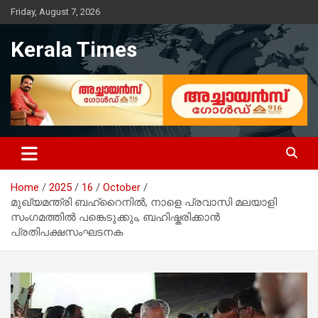
Skip
Friday, August 7, 2026
to
content
Kerala Times
Home
2025
16
October
മുഖ്യമന്ത്രി ബഹ്റൈനിൽ, നാളെ പ്രവാസി മലയാളി
സംഗമത്തിൽ പങ്കെടുക്കും, ബഹിഷ്കരിക്കാൻ
പ്രതിപക്ഷസംഘടനക