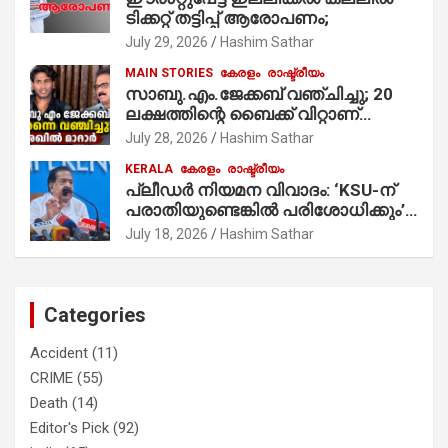
ടിക്കറ്റ് തട്ടിപ്പ് ആരോപണം;
July 29, 2026
Hashim Sathar
MAIN STORIES
കേരളം
രാഷ്ട്രീയം
സാബു.എം.ജേക്കബ് വഞ്ചിച്ചു; 20
ലക്ഷത്തിന്റെ ബൈക്ക് വിറ്റാണ്
തൃക്കാക്കരയില്‍ മത്സരിച്ചത്!
July 28, 2026
Hashim Sathar
പ്രചാരണത്തിന് രണ്ടേ രണ്ടുപേര്‍
KERALA
കേരളം
രാഷ്ട്രീയം
മാത്രമാണ് ഉണ്ടായിരുന്നത്;
പ്ലീഡർ നിയമന വിവാദം: ‘KSU-ന്
സാബുവിന്റേത് വ്യക്തിപരമായ
പരാതിയുണ്ടെങ്കിൽ പരിശോധിക്കും’;
നേട്ടത്തിനുള്ള പാര്‍ട്ടി; ഇപ്പോള്‍
രമേശ് ചെന്നിത്തല
ഫോണ്‍ വിളിച്ചാല്‍ എടുക്കില്ല;
July 18, 2026
Hashim Sathar
തിരഞ്ഞെടുപ്പിലെ ദുരനുഭവങ്ങള്‍
തുറന്നടിച്ച് അഖില്‍ മാരാര്‍ ട്വന്റി 20
വിട്ടു
Categories
Accident
(11)
CRIME
(55)
Death
(14)
Editor's Pick
(92)