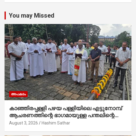
You may Missed
അപകടം
കാഞ്ഞിരപ്പള്ളി പഴയ പള്ളിയിലെ എട്ടുനോമ്പ്
ആചരണത്തിന്റെ ഭാഗമായുള്ള പന്തലിന്റെ
കാൽനാട്ട് കർമ്മം ആർച്ച് പ്രീസ്റ്റ് വെരി.
August 3, 2026
Hashim Sathar
റവ.ഫാ. കുര്യൻ താമരശ്ശേരി നിർവഹിക്കുന്നു.