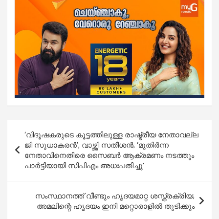
Post
‘വിദൂഷകരുടെ കൂട്ടത്തിലുള്ള രാഷ്ട്രീയ നേതാവല്ല
navigation
ജി സുധാകരൻ’, വാഴ്ത്തി സതീശൻ; ‘മുതിർന്ന
നേതാവിനെതിരെ സൈബർ ആക്രമണം നടത്തും
പാർട്ടിയായി സിപിഎം അധഃപതിച്ചു’
സംസ്ഥാനത്ത് വീണ്ടും ഹൃദയമാറ്റ ശസ്ത്രക്രിയ;
അമലിന്റെ ഹൃദയം ഇനി മറ്റൊരാളില്‍ തുടിക്കും