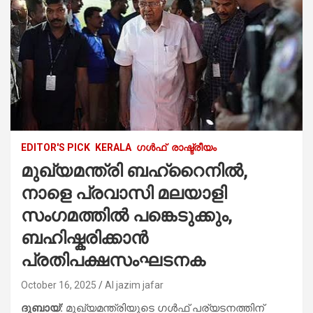
EDITOR'S PICK
KERALA
ഗൾഫ്
രാഷ്ട്രീയം
മുഖ്യമന്ത്രി ബഹ്റൈനിൽ,
നാളെ പ്രവാസി മലയാളി
സംഗമത്തിൽ പങ്കെടുക്കും,
ബഹിഷ്കരിക്കാൻ
പ്രതിപക്ഷസംഘടനക
October 16, 2025
Al jazim jafar
ദുബായ്:
മുഖ്യമന്ത്രിയുടെ ഗള്‍ഫ് പര്യടനത്തിന്