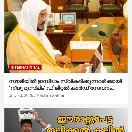
INTERNATIONAL
സൗദിയില്‍ ഇസ്‌ലാം സ്വീകരിക്കുന്നവര്‍ക്കായി
‘ന്യൂ മുസ്ലിം’ ഡിജിറ്റല്‍ കാര്‍ഡ് സേവനം
ആരംഭിച്ചു
July 30, 2026
Hashim Sathar