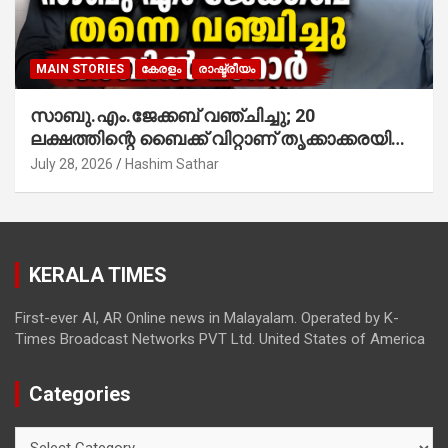
MAIN STORIES
കേരളം
രാഷ്ട്രീയം
സാബു.എം.ജേക്കബ് വഞ്ചിച്ചു; 20
ലക്ഷത്തിന്റെ ബൈക്ക് വിറ്റാണ് തൃക്കാക്കരയില്‍
മത്സരിച്ചത്! പ്രചാരണത്തിന് രണ്ടേ രണ്ടുപേര്‍
July 28, 2026
Hashim Sathar
മാത്രമാണ് ഉണ്ടായിരുന്നത്; സാബുവിന്റേത്
വ്യക്തിപരമായ നേട്ടത്തിനുള്ള പാര്‍ട്ടി;
ഇപ്പോള്‍ ഫോണ്‍ വിളിച്ചാല്‍ എടുക്കില്ല;
തിരഞ്ഞെടുപ്പിലെ ദുരനുഭവങ്ങള്‍ തുറന്നടിച്ച്
KERALA TIMES
അഖില്‍ മാരാര്‍ ട്വന്റി 20 വിട്ടു
First-ever AI, AR Online news in Malayalam. Operated by K-
Times Broadcast Networks PVT Ltd. United States of America
Categories
Categories