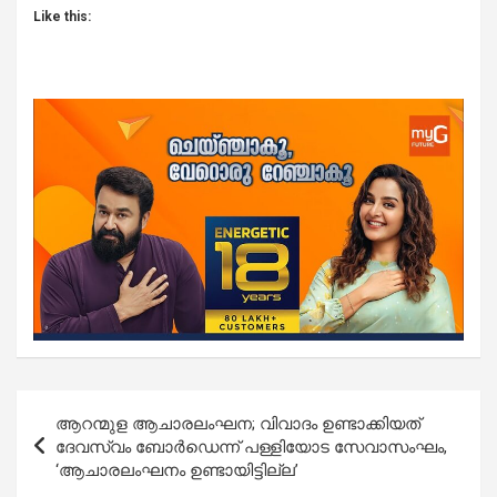
Like this:
Post
ആറന്മുള ആചാരലംഘന; വിവാദം ഉണ്ടാക്കിയത്
navigation
ദേവസ്വം ബോർഡെന്ന് പള്ളിയോട സേവാസംഘം,
‘ആചാരലംഘനം ഉണ്ടായിട്ടില്ല’