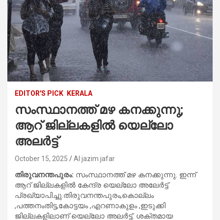
EDITOR'S PICK
KERALA
സംസ്ഥാനത്ത് മഴ കനക്കുന്നു;
ആറ് ജില്ലകളിൽ യെല്ലോ
അലർട്ട്
October 15, 2025
Al jazim jafar
തിരുവനന്തപുരം:
സംസ്ഥാനത്ത് മഴ കനക്കുന്നു. ഇന്ന്
ആറ് ജില്ലകളിൽ കേന്ദ്ര യെല്ലോ അലേർട്ട്
പ്രഖ്യാപിച്ചു.തിരുവനന്തപുരം,കൊല്ലം
,പത്തനംതിട്ട,കോട്ടയം ,എറണാകുളം ,ഇടുക്കി
ജില്ലകളിലാണ് യെല്ലോ അലർട്ട്. ശക്തമായ