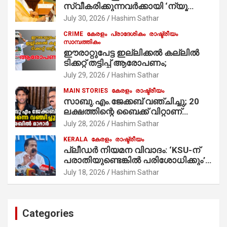
സ്വീകരിക്കുന്നവര്‍ക്കായി ‘ന്യൂ
മുസ്ലിം’ ഡിജിറ്റല്‍ കാര്‍ഡ് സേവനം
July 30, 2026
Hashim Sathar
ആരംഭിച്ചു
CRIME
കേരളം
പ്രാദേശികം
രാഷ്ട്രീയം
സാമ്പത്തികം
ഈരാറ്റുപേട്ട ഇല്ലിക്കൽ കല്ലിൽ
ടിക്കറ്റ് തട്ടിപ്പ് ആരോപണം;
July 29, 2026
Hashim Sathar
MAIN STORIES
കേരളം
രാഷ്ട്രീയം
സാബു.എം.ജേക്കബ് വഞ്ചിച്ചു; 20
ലക്ഷത്തിന്റെ ബൈക്ക് വിറ്റാണ്
തൃക്കാക്കരയില്‍ മത്സരിച്ചത്!
July 28, 2026
Hashim Sathar
പ്രചാരണത്തിന് രണ്ടേ രണ്ടുപേര്‍
KERALA
കേരളം
രാഷ്ട്രീയം
മാത്രമാണ് ഉണ്ടായിരുന്നത്;
പ്ലീഡർ നിയമന വിവാദം: ‘KSU-ന്
സാബുവിന്റേത് വ്യക്തിപരമായ
പരാതിയുണ്ടെങ്കിൽ പരിശോധിക്കും’;
നേട്ടത്തിനുള്ള പാര്‍ട്ടി; ഇപ്പോള്‍
രമേശ് ചെന്നിത്തല
ഫോണ്‍ വിളിച്ചാല്‍ എടുക്കില്ല;
July 18, 2026
Hashim Sathar
തിരഞ്ഞെടുപ്പിലെ ദുരനുഭവങ്ങള്‍
തുറന്നടിച്ച് അഖില്‍ മാരാര്‍ ട്വന്റി 20
വിട്ടു
Categories