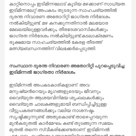
കാറ്റിനൊപ്പം ഇടിമിന്നലോട് കൂടിയ മഴക്കാണ് സാധ്യത.
ഇടിമിന്നലേറ്റ് അപകടം തുടരുന്ന സാഹചര്യത്തിൽ
ദുരന്ത നിവാരണ അതോറിറ്റി ജാഗ്രത നിർദേശം
നൽകിയിട്ടുണ്ട്. മഴ കനക്കുന്നതിനാൽ മലയോര
മേഖലയിലുള്ളവർക്കും, തീരദേശവാസികൾക്കും
ജാഗ്രത നിർദേശം നൽകിയിട്ടുണ്ട്.കടലാക്രമണം
രൂക്ഷമായ സാഹചര്യത്തിൽ കേരള തീരത്ത്
മത്സ്യബന്ധനത്തിന് വിലക്കേർപ്പെടുത്തി.
സംസ്ഥാന ദുരന്ത നിവാരണ അതോറിറ്റി പുറപ്പെടുവിച്ച
ഇടിമിന്നൽ ജാഗ്രതാ നിർദേശം
ഇടിമിന്നൽ അപകടകാരികളാണ്. അവ
മനുഷ്യൻറെയും മൃഗങ്ങളുടെയും ജീവനും
വൈദ്യുത-ആശയവിനിമയ ശൃംഖലകൾക്കും
വൈദ്യുത ചാലകങ്ങളുമായി ബന്ധിപ്പിച്ചിട്ടുള്ള
വീട്ടുപകരണങ്ങൾക്കും വലിയ നാശനഷ്ടം
സൃഷ്ടിക്കുന്നുണ്ട്. അതുകൊണ്ട് താഴെപ്പറയുന്ന
മുൻകരുതൽ കാർമേഘം കണ്ട് തുടങ്ങുന്ന സമയം
മുതൽ തന്നെ സ്വീകരിക്കേണ്ടതാണ്. ഇടിമിന്നൽ
എപ്പോഴും ദൃശ്യമാകണമെന്നില്ലാത്തതിനാൽ ഇത്തരം