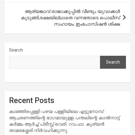
ആര്യങ്കാവ് രാജാക്കൂപ്പിൽ വീണ്ടും യുവാക്കൾ
കുടുങ്ങി,രക്ഷയില്ലാതെ വന്നതോടെ പാെലീസ്
സഹായം; ഇംപോസിഷൻ ശിക്ഷ
Search
Search
Recent Posts
കാഞ്ഞിരപ്പള്ളി പഴയ പള്ളിയിലെ എട്ടുനോമ്പ്
ആചരണത്തിന്റെ ഭാഗമായുള്ള പന്തലിന്റെ കാൽനാട്ട്
കർമ്മം ആർച്ച് പ്രീസ്റ്റ് വെരി. റവ.ഫാ. കുര്യൻ
താമരശ്ശേരി നിർവഹിക്കുന്നു.