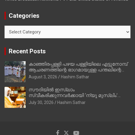
Categories
Categories
Recent Posts
കാഞ്ഞിരപ്പള്ളി പഴയ പള്ളിയിലെ എട്ടുനോമ്പ്
ആചരണത്തിന്റെ ഭാഗമായുള്ള പന്തലിന്റെ
കാൽനാട്ട് കർമ്മം ആർച്ച് പ്രീസ്റ്റ് വെരി.
August 3, 2026
Hashim Sathar
റവ.ഫാ. കുര്യൻ താമരശ്ശേരി നിർവഹിക്കുന്നു.
സൗദിയില്‍ ഇസ്‌ലാം
സ്വീകരിക്കുന്നവര്‍ക്കായി ‘ന്യൂ മുസ്ലിം’
ഡിജിറ്റല്‍ കാര്‍ഡ് സേവനം ആരംഭിച്ചു
July 30, 2026
Hashim Sathar