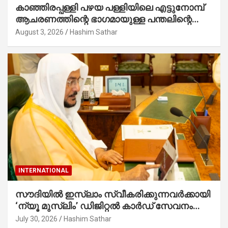
കാഞ്ഞിരപ്പള്ളി പഴയ പള്ളിയിലെ എട്ടുനോമ്പ്
ആചരണത്തിന്റെ ഭാഗമായുള്ള പന്തലിന്റെ
കാൽനാട്ട് കർമ്മം ആർച്ച് പ്രീസ്റ്റ് വെരി.
August 3, 2026
Hashim Sathar
റവ.ഫാ. കുര്യൻ താമരശ്ശേരി നിർവഹിക്കുന്നു.
INTERNATIONAL
സൗദിയില്‍ ഇസ്‌ലാം സ്വീകരിക്കുന്നവര്‍ക്കായി
‘ന്യൂ മുസ്ലിം’ ഡിജിറ്റല്‍ കാര്‍ഡ് സേവനം
ആരംഭിച്ചു
July 30, 2026
Hashim Sathar