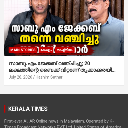
MAIN STORIES
കേരളം
രാഷ്ട്രീയം
സാബു.എം.ജേക്കബ് വഞ്ചിച്ചു; 20
ലക്ഷത്തിന്റെ ബൈക്ക് വിറ്റാണ് തൃക്കാക്കരയില്‍
മത്സരിച്ചത്! പ്രചാരണത്തിന് രണ്ടേ രണ്ടുപേര്‍
July 28, 2026
Hashim Sathar
മാത്രമാണ് ഉണ്ടായിരുന്നത്; സാബുവിന്റേത്
വ്യക്തിപരമായ നേട്ടത്തിനുള്ള പാര്‍ട്ടി;
ഇപ്പോള്‍ ഫോണ്‍ വിളിച്ചാല്‍ എടുക്കില്ല;
തിരഞ്ഞെടുപ്പിലെ ദുരനുഭവങ്ങള്‍ തുറന്നടിച്ച്
KERALA TIMES
അഖില്‍ മാരാര്‍ ട്വന്റി 20 വിട്ടു
First-ever AI, AR Online news in Malayalam. Operated by K-
Times Broadcast Networks PVT Ltd. United States of America