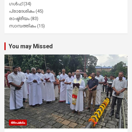
ഗൾഫ്
(34)
പ്രാദേശികം
(45)
രാഷ്ട്രീയം
(83)
സാമ്പത്തികം
(15)
You may Missed
അപകടം