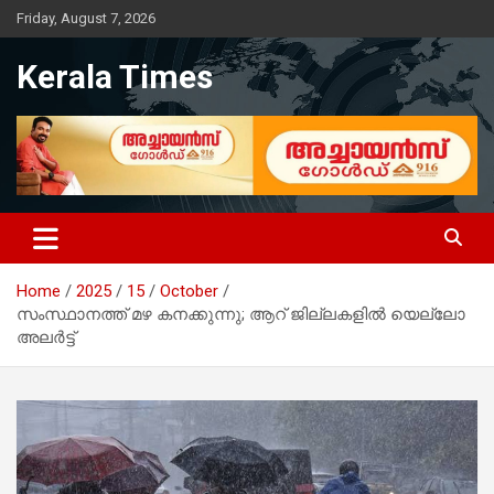
Skip
Friday, August 7, 2026
to
content
Kerala Times
Home
2025
15
October
സംസ്ഥാനത്ത് മഴ കനക്കുന്നു; ആറ് ജില്ലകളിൽ യെല്ലോ
അലർട്ട്