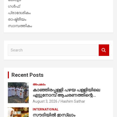
ഗൾഫ്
പ്രാദേശികം
രാഷ്ട്രീയം
സാമ്പത്തികം
S
e
a
r
c
Recent Posts
h
അപകടം
കാഞ്ഞിരപ്പള്ളി പഴയ പള്ളിയിലെ
എട്ടുനോമ്പ് ആചരണത്തിന്റെ
ഭാഗമായുള്ള പന്തലിന്റെ കാൽനാട്ട്
August 3, 2026
Hashim Sathar
കർമ്മം ആർച്ച് പ്രീസ്റ്റ് വെരി. റവ.ഫാ.
INTERNATIONAL
കുര്യൻ താമരശ്ശേരി
സൗദിയില്‍ ഇസ്‌ലാം
നിർവഹിക്കുന്നു.