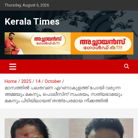
Skip
Thursday, August 6, 2026
to
content
Kerala Times
Home
2025
14
October
മാസത്തിൽ പലതവണ എറണാകുളത്ത് പോയി വരുന്ന
അമ്മയും മകനും, പൊലീസിന് സംശയം, സത്യഭാമയും
മകനും പിടിയിലായത് തന്ത്രപരമായ നീക്കത്തിൽ