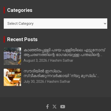
Categories
Categories
Recent Posts
കാഞ്ഞിരപ്പള്ളി പഴയ പള്ളിയിലെ എട്ടുനോമ്പ്
ആചരണത്തിന്റെ ഭാഗമായുള്ള പന്തലിന്റെ
കാൽനാട്ട് കർമ്മം ആർച്ച് പ്രീസ്റ്റ് വെരി.
August 3, 2026
Hashim Sathar
റവ.ഫാ. കുര്യൻ താമരശ്ശേരി നിർവഹിക്കുന്നു.
സൗദിയില്‍ ഇസ്‌ലാം
സ്വീകരിക്കുന്നവര്‍ക്കായി ‘ന്യൂ മുസ്ലിം’
ഡിജിറ്റല്‍ കാര്‍ഡ് സേവനം ആരംഭിച്ചു
July 30, 2026
Hashim Sathar