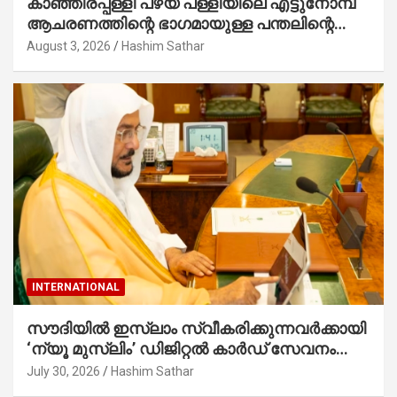
കാഞ്ഞിരപ്പള്ളി പഴയ പള്ളിയിലെ എട്ടുനോമ്പ്
ആചരണത്തിന്റെ ഭാഗമായുള്ള പന്തലിന്റെ
കാൽനാട്ട് കർമ്മം ആർച്ച് പ്രീസ്റ്റ് വെരി.
August 3, 2026
Hashim Sathar
റവ.ഫാ. കുര്യൻ താമരശ്ശേരി നിർവഹിക്കുന്നു.
INTERNATIONAL
സൗദിയില്‍ ഇസ്‌ലാം സ്വീകരിക്കുന്നവര്‍ക്കായി
‘ന്യൂ മുസ്ലിം’ ഡിജിറ്റല്‍ കാര്‍ഡ് സേവനം
ആരംഭിച്ചു
July 30, 2026
Hashim Sathar