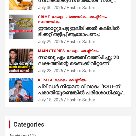
സ്വീകരിക്കുന്നവര്‍ക്കായി ‘ന്യൂ
മുസ്ലിം’ ഡിജിറ്റല്‍ കാര്‍ഡ് സേവനം
July 30, 2026
Hashim Sathar
ആരംഭിച്ചു
CRIME
കേരളം
പ്രാദേശികം
രാഷ്ട്രീയം
സാമ്പത്തികം
ഈരാറ്റുപേട്ട ഇല്ലിക്കൽ കല്ലിൽ
ടിക്കറ്റ് തട്ടിപ്പ് ആരോപണം;
July 29, 2026
Hashim Sathar
MAIN STORIES
കേരളം
രാഷ്ട്രീയം
സാബു.എം.ജേക്കബ് വഞ്ചിച്ചു; 20
ലക്ഷത്തിന്റെ ബൈക്ക് വിറ്റാണ്
തൃക്കാക്കരയില്‍ മത്സരിച്ചത്!
July 28, 2026
Hashim Sathar
പ്രചാരണത്തിന് രണ്ടേ രണ്ടുപേര്‍
KERALA
കേരളം
രാഷ്ട്രീയം
മാത്രമാണ് ഉണ്ടായിരുന്നത്;
പ്ലീഡർ നിയമന വിവാദം: ‘KSU-ന്
സാബുവിന്റേത് വ്യക്തിപരമായ
പരാതിയുണ്ടെങ്കിൽ പരിശോധിക്കും’;
നേട്ടത്തിനുള്ള പാര്‍ട്ടി; ഇപ്പോള്‍
രമേശ് ചെന്നിത്തല
ഫോണ്‍ വിളിച്ചാല്‍ എടുക്കില്ല;
July 18, 2026
Hashim Sathar
തിരഞ്ഞെടുപ്പിലെ ദുരനുഭവങ്ങള്‍
തുറന്നടിച്ച് അഖില്‍ മാരാര്‍ ട്വന്റി 20
വിട്ടു
Categories
Accident
(11)