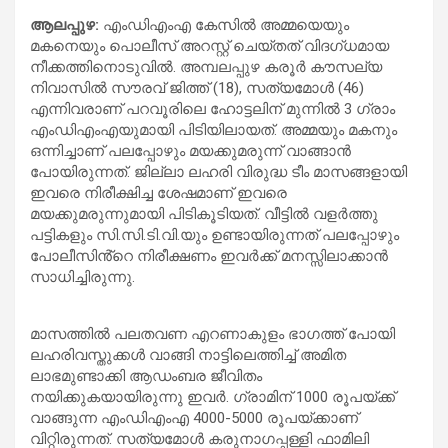
ആലപ്പുഴ:
എംഡിഎംഎ കേസിൽ അമ്മയെയും
മകനെയും പൊലീസ് അറസ്റ്റ് ചെയ്തത് വിദഗ്ധമായ
നീക്കത്തിനൊടുവിൽ. അമ്പലപ്പുഴ കരൂർ കൗസല്യ
നിവാസിൽ സൗരവ് ജിത്ത് (18), സത്യമോൾ (46)
എന്നിവരാണ് പറവൂരിലെ ഹോട്ടലിന് മുന്നിൽ 3 ഗ്രാം
എംഡിഎംഎയുമായി പിടിയിലായത്. അമ്മയും മകനും
ഒന്നിച്ചാണ് പലപ്പോഴും മയക്കുമരുന്ന് വാങ്ങാൻ
പോയിരുന്നത്. ജില്ലാ ലഹരി വിരുദ്ധ ടീം മാസങ്ങളായി
ഇവരെ നിരീക്ഷിച്ച ശേഷമാണ് ഇവരെ
മയക്കുമരുന്നുമായി പിടികൂടിയത്. വീട്ടിൽ വളർത്തു
പട്ടികളും സി.സി.ടി.വി.യും ഉണ്ടായിരുന്നത് പലപ്പോഴും
പോലീസിൻ്റെ നിരീക്ഷണം ഇവർക്ക് മനസ്സിലാക്കാൻ
സാധിച്ചിരുന്നു.
മാസത്തിൽ പലതവണ എറണാകുളം ഭാഗത്ത് പോയി
ലഹരിവസ്തുക്കൾ വാങ്ങി നാട്ടിലെത്തിച്ച് അമിത
ലാഭമുണ്ടാക്കി ആഡംബര ജീവിതം
നയിക്കുകയായിരുന്നു ഇവർ. ഗ്രാമിന് 1000 രൂപയ്ക്ക്
വാങ്ങുന്ന എംഡിഎംഎ 4000-5000 രൂപയ്ക്കാണ്
വിറ്റിരുന്നത്. സത്യമോൾ കരുനാഗപ്പള്ളി ഫാമിലി