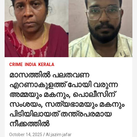
CRIME
INDIA
KERALA
മാസത്തിൽ പലതവണ
എറണാകുളത്ത് പോയി വരുന്ന
അമ്മയും മകനും, പൊലീസിന്
സംശയം, സത്യഭാമയും മകനും
പിടിയിലായത് തന്ത്രപരമായ
നീക്കത്തിൽ
October 14, 2025
Al jazim jafar