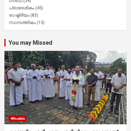
ഗൾഫ്
(34)
പ്രാദേശികം
(45)
രാഷ്ട്രീയം
(83)
സാമ്പത്തികം
(15)
You may Missed
അപകടം