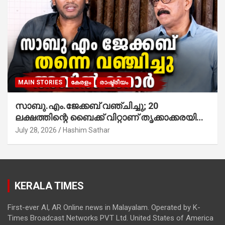
MAIN STORIES
കേരളം
രാഷ്ട്രീയം
സാബു.എം.ജേക്കബ് വഞ്ചിച്ചു; 20
ലക്ഷത്തിന്റെ ബൈക്ക് വിറ്റാണ് തൃക്കാക്കരയില്‍
മത്സരിച്ചത്! പ്രചാരണത്തിന് രണ്ടേ രണ്ടുപേര്‍
July 28, 2026
Hashim Sathar
മാത്രമാണ് ഉണ്ടായിരുന്നത്; സാബുവിന്റേത്
വ്യക്തിപരമായ നേട്ടത്തിനുള്ള പാര്‍ട്ടി;
ഇപ്പോള്‍ ഫോണ്‍ വിളിച്ചാല്‍ എടുക്കില്ല;
തിരഞ്ഞെടുപ്പിലെ ദുരനുഭവങ്ങള്‍ തുറന്നടിച്ച്
KERALA TIMES
അഖില്‍ മാരാര്‍ ട്വന്റി 20 വിട്ടു
First-ever AI, AR Online news in Malayalam. Operated by K-
Times Broadcast Networks PVT Ltd. United States of America