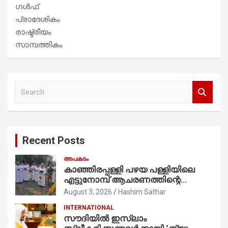
ഗൾഫ്
പ്രാദേശികം
രാഷ്ട്രീയം
സാമ്പത്തികം
S
e
a
r
c
Recent Posts
h
അപകടം
കാഞ്ഞിരപ്പള്ളി പഴയ പള്ളിയിലെ
എട്ടുനോമ്പ് ആചരണത്തിന്റെ
ഭാഗമായുള്ള പന്തലിന്റെ കാൽനാട്ട്
August 3, 2026
Hashim Sathar
കർമ്മം ആർച്ച് പ്രീസ്റ്റ് വെരി. റവ.ഫാ.
INTERNATIONAL
കുര്യൻ താമരശ്ശേരി
സൗദിയില്‍ ഇസ്‌ലാം
നിർവഹിക്കുന്നു.