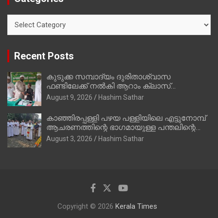
Categories
Recent Posts
കുടുക്ക സമ്പാദ്യം ദുരിതാശ്വാസ
ഫണ്ടിലേക്ക് നൽകി ആറാം ക്ലാസ്
വിദ്യാർത്ഥി അമാൻ
August 9, 2026
Hashim Sathar
കാഞ്ഞിരപ്പള്ളി പഴയ പള്ളിയിലെ എട്ടുനോമ്പ്
ആചരണത്തിന്റെ ഭാഗമായുള്ള പന്തലിന്റെ
കാൽനാട്ട് കർമ്മം ആർച്ച് പ്രീസ്റ്റ് വെരി.
August 3, 2026
Hashim Sathar
റവ.ഫാ. കുര്യൻ താമരശ്ശേരി നിർവഹിക്കുന്നു.
Copyright © 2026
Kerala Times