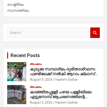
രാഷ്ട്രീയം
സാമ്പത്തികം
S
e
a
r
c
Recent Posts
h
അപകടം
കുടുക്ക സമ്പാദ്യം ദുരിതാശ്വാസ
ഫണ്ടിലേക്ക് നൽകി ആറാം ക്ലാസ്
വിദ്യാർത്ഥി അമാൻ
August 9, 2026
Hashim Sathar
അപകടം
കാഞ്ഞിരപ്പള്ളി പഴയ പള്ളിയിലെ
എട്ടുനോമ്പ് ആചരണത്തിന്റെ
ഭാഗമായുള്ള പന്തലിന്റെ കാൽനാട്ട്
August 3, 2026
Hashim Sathar
കർമ്മം ആർച്ച് പ്രീസ്റ്റ് വെരി. റവ.ഫാ.