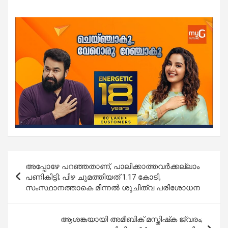
Post
അപ്പോഴേ പറഞ്ഞതാണ്, പാലിക്കാത്തവര്‍ക്കല്ലാം
navigation
പണികിട്ടി; പിഴ ചുമത്തിയത് 1.17 കോടി,
സംസ്ഥാനത്താകെ മിന്നൽ ശുചിത്വ പരിശോധന
ആശങ്കയായി അമീബിക് മസ്തിഷ്‌ക ജ്വരം;