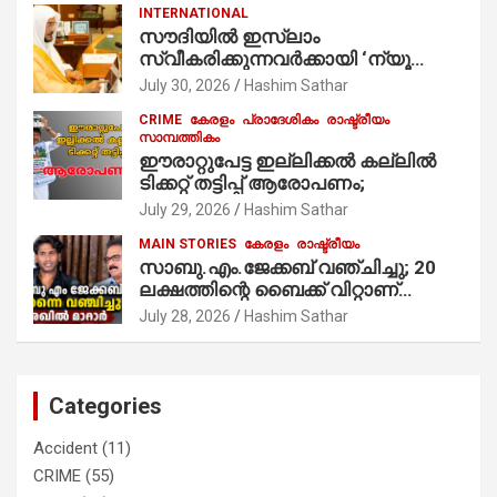
INTERNATIONAL
കുര്യൻ താമരശ്ശേരി
സൗദിയില്‍ ഇസ്‌ലാം
നിർവഹിക്കുന്നു.
സ്വീകരിക്കുന്നവര്‍ക്കായി ‘ന്യൂ
മുസ്ലിം’ ഡിജിറ്റല്‍ കാര്‍ഡ് സേവനം
July 30, 2026
Hashim Sathar
ആരംഭിച്ചു
CRIME
കേരളം
പ്രാദേശികം
രാഷ്ട്രീയം
സാമ്പത്തികം
ഈരാറ്റുപേട്ട ഇല്ലിക്കൽ കല്ലിൽ
ടിക്കറ്റ് തട്ടിപ്പ് ആരോപണം;
July 29, 2026
Hashim Sathar
MAIN STORIES
കേരളം
രാഷ്ട്രീയം
സാബു.എം.ജേക്കബ് വഞ്ചിച്ചു; 20
ലക്ഷത്തിന്റെ ബൈക്ക് വിറ്റാണ്
തൃക്കാക്കരയില്‍ മത്സരിച്ചത്!
July 28, 2026
Hashim Sathar
പ്രചാരണത്തിന് രണ്ടേ രണ്ടുപേര്‍
മാത്രമാണ് ഉണ്ടായിരുന്നത്;
സാബുവിന്റേത് വ്യക്തിപരമായ
നേട്ടത്തിനുള്ള പാര്‍ട്ടി; ഇപ്പോള്‍
Categories
ഫോണ്‍ വിളിച്ചാല്‍ എടുക്കില്ല;
തിരഞ്ഞെടുപ്പിലെ ദുരനുഭവങ്ങള്‍
Accident
(11)
തുറന്നടിച്ച് അഖില്‍ മാരാര്‍ ട്വന്റി 20
CRIME
(55)
വിട്ടു