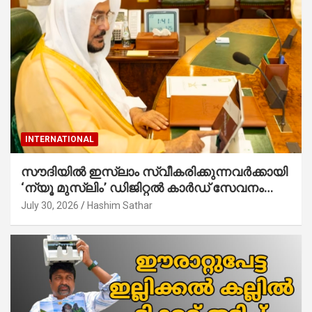
INTERNATIONAL
സൗദിയില്‍ ഇസ്‌ലാം സ്വീകരിക്കുന്നവര്‍ക്കായി
‘ന്യൂ മുസ്ലിം’ ഡിജിറ്റല്‍ കാര്‍ഡ് സേവനം
ആരംഭിച്ചു
July 30, 2026
Hashim Sathar