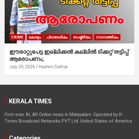
CRIME
കേരളം
പ്രാദേശികം
രാഷ്ട്രീയം
സാമ്പത്തികം
ഈരാറ്റുപേട്ട ഇല്ലിക്കൽ കല്ലിൽ ടിക്കറ്റ് തട്ടിപ്പ്
ആരോപണം;
July 29, 2026
Hashim Sathar
KERALA TIMES
First-ever AI, AR Online news in Malayalam. Operated by K-
Times Broadcast Networks PVT Ltd. United States of America
Categories