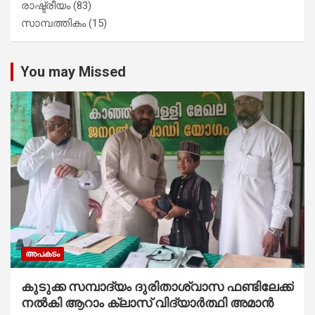
രാഷ്ട്രീയം
(83)
സാമ്പത്തികം
(15)
You may Missed
അപകടം
കുടുക്ക സമ്പാദ്യം ദുരിതാശ്വാസ ഫണ്ടിലേക്ക്
നൽകി ആറാം ക്ലാസ് വിദ്യാർത്ഥി അമാൻ