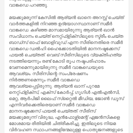
വാങ്കഡെ പറഞ്ഞു.
മയക്കുമരുന്ന് കേസില്‍ ആര്യന്‍ ഖാനെ അറസ്റ്റ് ചെയ്ത്
വാര്‍ത്തകളില്‍ നിറഞ്ഞ ഉദ്യോഗസ്ഥനാണ് സമീര്‍
വാങ്കഡെ. കഴിഞ്ഞ മാസമായിരുന്നു ആര്യന്‍ ഖാന്‍
സംവിധാനം ചെയ്ത് നെറ്റ്ഫ്‌ളിക്‌സിലൂടെ സ്ട്രീം ചെയ്ത
ബാഡ്‌സ് ഓഫ് ബോളിവുഡ് എന്ന സീരിനെതിരെ സമീര്‍
വാങ്കഡെ ഡല്‍ഹി ഹൈക്കോടതിയില്‍ മാനനഷ്ടക്കേസ്
ഫയല്‍ ചെയ്തത്. വെബ് സീരിസിലൂടെ വ്യക്തിഹത്യ
നടത്തിയെന്നും രണ്ട് കോടി രൂപ നഷ്ടപരിഹാരം
വേണമെന്നുമായിരുന്നു സമീര്‍ വാങ്കഡെയുടെ
ആവശ്യം. സീരിസിന്റെ സംപ്രേഷണം
നിര്‍ത്തണമെന്നും സമീര്‍ വാങ്കഡെ
ആവശ്യപ്പെട്ടിരുന്നു. ആര്യന്‍ ഖാന് പുറമേ
നെറ്റ്ഫ്ളിക്സ്, എക്സ് കോര്‍പ്പ്, ഗൂഗിള്‍ എല്‍എല്‍സി,
മെറ്റ, ആര്‍പിജി ലൈഫ് സ്‌റ്റൈല്‍ മീഡിയ, ജോണ്‍ ഡൂസ്
എന്നിവര്‍ക്കെതിരെയാണ് സമീര്‍ വാങ്കഡെ
മാനനഷ്ടക്കേസ് ഫയല്‍ ചെയ്തത്. സീരിസ്
മയക്കുമരുന്ന് വിരുദ്ധ, എന്‍ഫോഴ്സ്മെന്റ് ഏജന്‍സികളെ
മോശമായ രീതിയില്‍ ചിത്രീകരിച്ചു. ഇതിലൂടെ നിയമ
വിര്‍വഹണ സ്ഥാപനങ്ങളിന്മേലുള്ള പൊതുജനങ്ങളുടെ