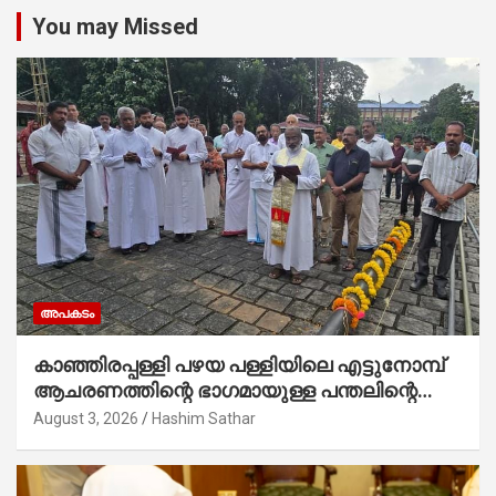
You may Missed
അപകടം
കാഞ്ഞിരപ്പള്ളി പഴയ പള്ളിയിലെ എട്ടുനോമ്പ്
ആചരണത്തിന്റെ ഭാഗമായുള്ള പന്തലിന്റെ
കാൽനാട്ട് കർമ്മം ആർച്ച് പ്രീസ്റ്റ് വെരി.
August 3, 2026
Hashim Sathar
റവ.ഫാ. കുര്യൻ താമരശ്ശേരി നിർവഹിക്കുന്നു.