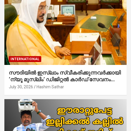
INTERNATIONAL
സൗദിയില്‍ ഇസ്‌ലാം സ്വീകരിക്കുന്നവര്‍ക്കായി
‘ന്യൂ മുസ്ലിം’ ഡിജിറ്റല്‍ കാര്‍ഡ് സേവനം
ആരംഭിച്ചു
July 30, 2026
Hashim Sathar