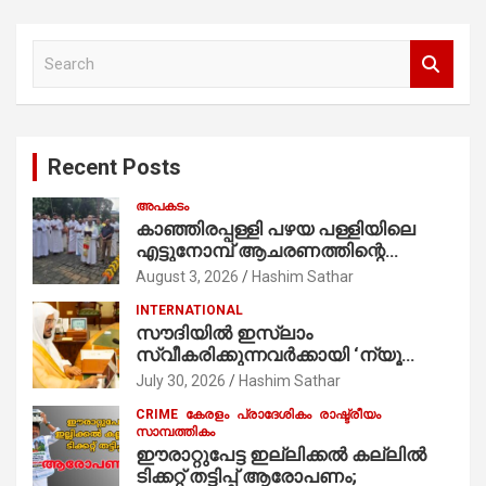
S
e
a
r
c
Recent Posts
h
അപകടം
കാഞ്ഞിരപ്പള്ളി പഴയ പള്ളിയിലെ
എട്ടുനോമ്പ് ആചരണത്തിന്റെ
ഭാഗമായുള്ള പന്തലിന്റെ കാൽനാട്ട്
August 3, 2026
Hashim Sathar
കർമ്മം ആർച്ച് പ്രീസ്റ്റ് വെരി. റവ.ഫാ.
INTERNATIONAL
കുര്യൻ താമരശ്ശേരി
സൗദിയില്‍ ഇസ്‌ലാം
നിർവഹിക്കുന്നു.
സ്വീകരിക്കുന്നവര്‍ക്കായി ‘ന്യൂ
മുസ്ലിം’ ഡിജിറ്റല്‍ കാര്‍ഡ് സേവനം
July 30, 2026
Hashim Sathar
ആരംഭിച്ചു
CRIME
കേരളം
പ്രാദേശികം
രാഷ്ട്രീയം
സാമ്പത്തികം
ഈരാറ്റുപേട്ട ഇല്ലിക്കൽ കല്ലിൽ
ടിക്കറ്റ് തട്ടിപ്പ് ആരോപണം;