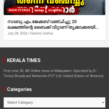
MAIN STORIES
കേരളം
രാഷ്ട്രീയം
സാബു.എം.ജേക്കബ് വഞ്ചിച്ചു; 20
ലക്ഷത്തിന്റെ ബൈക്ക് വിറ്റാണ് തൃക്കാക്കരയില്‍
മത്സരിച്ചത്! പ്രചാരണത്തിന് രണ്ടേ രണ്ടുപേര്‍
July 28, 2026
Hashim Sathar
മാത്രമാണ് ഉണ്ടായിരുന്നത്; സാബുവിന്റേത്
വ്യക്തിപരമായ നേട്ടത്തിനുള്ള പാര്‍ട്ടി;
ഇപ്പോള്‍ ഫോണ്‍ വിളിച്ചാല്‍ എടുക്കില്ല;
തിരഞ്ഞെടുപ്പിലെ ദുരനുഭവങ്ങള്‍ തുറന്നടിച്ച്
KERALA TIMES
അഖില്‍ മാരാര്‍ ട്വന്റി 20 വിട്ടു
First-ever AI, AR Online news in Malayalam. Operated by K-
Times Broadcast Networks PVT Ltd. United States of America
Categories
Categories