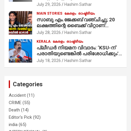
July 29, 2026
Hashim Sathar
MAIN STORIES
കേരളം
രാഷ്ട്രീയം
സാബു.എം.ജേക്കബ് വഞ്ചിച്ചു; 20
ലക്ഷത്തിന്റെ ബൈക്ക് വിറ്റാണ്
തൃക്കാക്കരയില്‍ മത്സരിച്ചത്!
July 28, 2026
Hashim Sathar
പ്രചാരണത്തിന് രണ്ടേ രണ്ടുപേര്‍
KERALA
കേരളം
രാഷ്ട്രീയം
മാത്രമാണ് ഉണ്ടായിരുന്നത്;
പ്ലീഡർ നിയമന വിവാദം: ‘KSU-ന്
സാബുവിന്റേത് വ്യക്തിപരമായ
പരാതിയുണ്ടെങ്കിൽ പരിശോധിക്കും’;
നേട്ടത്തിനുള്ള പാര്‍ട്ടി; ഇപ്പോള്‍
രമേശ് ചെന്നിത്തല
ഫോണ്‍ വിളിച്ചാല്‍ എടുക്കില്ല;
July 18, 2026
Hashim Sathar
തിരഞ്ഞെടുപ്പിലെ ദുരനുഭവങ്ങള്‍
തുറന്നടിച്ച് അഖില്‍ മാരാര്‍ ട്വന്റി 20
വിട്ടു
Categories
Accident
(11)
CRIME
(55)
Death
(14)
Editor's Pick
(92)
india
(65)