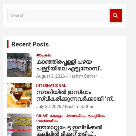
S
e
a
r
c
Recent Posts
h
അപകടം
കാഞ്ഞിരപ്പള്ളി പഴയ
പള്ളിയിലെ എട്ടുനോമ്പ്
ആചരണത്തിന്റെ ഭാഗമായുള്ള
August 3, 2026
Hashim Sathar
പന്തലിന്റെ കാൽനാട്ട് കർമ്മം
INTERNATIONAL
ആർച്ച് പ്രീസ്റ്റ് വെരി. റവ.ഫാ.
സൗദിയില്‍ ഇസ്‌ലാം
കുര്യൻ താമരശ്ശേരി
സ്വീകരിക്കുന്നവര്‍ക്കായി ‘ന്യൂ
നിർവഹിക്കുന്നു.
മുസ്ലിം’ ഡിജിറ്റല്‍ കാര്‍ഡ്
July 30, 2026
Hashim Sathar
സേവനം ആരംഭിച്ചു
CRIME
കേരളം
പ്രാദേശികം
രാഷ്ട്രീയം
സാമ്പത്തികം
ഈരാറ്റുപേട്ട ഇല്ലിക്കൽ
കല്ലിൽ ടിക്കറ്റ് തട്ടിപ്പ്