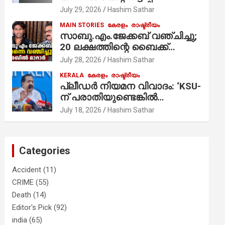
ആരോപണം;
July 29, 2026
Hashim Sathar
MAIN STORIES
കേരളം
രാഷ്ട്രീയം
സാബു.എം.ജേക്കബ് വഞ്ചിച്ചു;
20 ലക്ഷത്തിന്റെ ബൈക്ക്
വിറ്റാണ് തൃക്കാക്കരയില്‍
July 28, 2026
Hashim Sathar
മത്സരിച്ചത്! പ്രചാരണത്തിന്
KERALA
കേരളം
രാഷ്ട്രീയം
രണ്ടേ രണ്ടുപേര്‍ മാത്രമാണ്
പ്ലീഡർ നിയമന വിവാദം: ‘KSU-
ഉണ്ടായിരുന്നത്; സാബുവിന്റേത്
ന് പരാതിയുണ്ടെങ്കിൽ
വ്യക്തിപരമായ നേട്ടത്തിനുള്ള
പരിശോധിക്കും’; രമേശ്
July 18, 2026
Hashim Sathar
പാര്‍ട്ടി; ഇപ്പോള്‍ ഫോണ്‍
ചെന്നിത്തല
വിളിച്ചാല്‍ എടുക്കില്ല;
തിരഞ്ഞെടുപ്പിലെ
ദുരനുഭവങ്ങള്‍ തുറന്നടിച്ച്
Categories
അഖില്‍ മാരാര്‍ ട്വന്റി 20 വിട്ടു
Accident
(11)
CRIME
(55)
Death
(14)
Editor's Pick
(92)
india
(65)