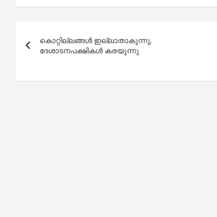
Post
കൊറ്റില്ലങ്ങൾ ഇല്ലാതാകുന്നു,
navigation
ദേശാടനപക്ഷികൾ കരയുന്നു