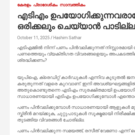
കേരളം
പ്രാദേശികം
സാമ്പത്തികം
എടിഎം ഉപയോഗിക്കുന്നവരാ
ഒരിക്കലും ചെയ്യാൻ പാടില്ല
October 11, 2025
Hashim Sathar
എടിഎമ്മിൽ നിന്ന് പണം പിൻവലിക്കുന്നത് നിസ്സാരമായി
പണത്തെയും വ്യക്തിഗത വിവരങ്ങളെയും അപകടത്തിലാ
ശ്രദ്ധിക്കണം?
യുപിഐ, ക്രെഡിറ്റ് കാർഡുകൾ എന്നിവ കൂടുതൽ ജ
കരുതുന്നത് വളരെ കുറവാണ്. ഇനി അവശ്യഘട്ടങ്ങളിൽ 
അതുകൊണ്ടുതന്നെ എടിഎം സുരക്ഷിതമായി ഉപയോഗിക്കു
സാധാരണയായി എടിഎം ഉപയോഗിക്കുമ്പോൾ എന്തൊക്കെ
പണം പിൻവലിക്കുമ്പോൾ സാധാരണയായി ആളുകൾ മുൻകര
സ്ക്രീൻ മറയ്ക്കുക, ചുറ്റുപാടുകൾ സൂക്ഷ്മമായി നിരീക്
തുടങ്ങിയ വിവരങ്ങൾ ചോരില്ല.
പണം പിൻവലിക്കുന്ന സമയത്ത്, രസീത് വേണോ എന്ന് മ