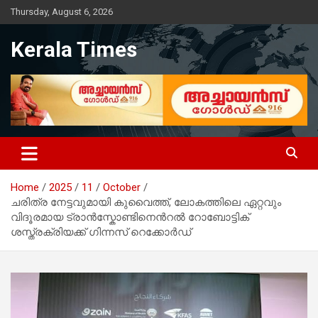
Skip
Thursday, August 6, 2026
to
content
Kerala Times
Home
2025
11
October
ചരിത്ര നേട്ടവുമായി കുവൈത്ത്, ലോകത്തിലെ ഏറ്റവും
വിദൂരമായ ട്രാൻസ്കോണ്ടിനെന്‍റൽ റോബോട്ടിക്
ശസ്ത്രക്രിയക്ക് ഗിന്നസ് റെക്കോർഡ്