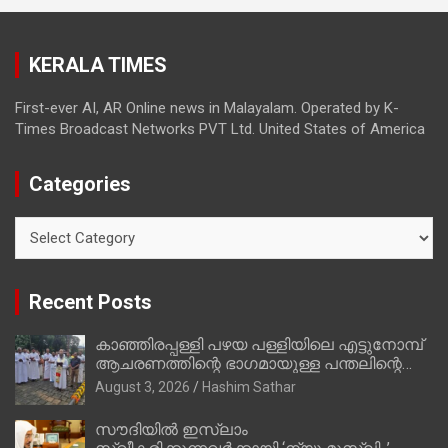
ഇപ്പോള്‍ ഫോണ്‍ വിളിച്ചാല്‍ എടുക്കില്ല;
തിരഞ്ഞെടുപ്പിലെ ദുരനുഭവങ്ങള്‍ തുറന്നടിച്ച്
KERALA TIMES
അഖില്‍ മാരാര്‍ ട്വന്റി 20 വിട്ടു
First-ever AI, AR Online news in Malayalam. Operated by K-
Times Broadcast Networks PVT Ltd. United States of America
Categories
Categories
Recent Posts
കാഞ്ഞിരപ്പള്ളി പഴയ പള്ളിയിലെ എട്ടുനോമ്പ്
ആചരണത്തിന്റെ ഭാഗമായുള്ള പന്തലിന്റെ
കാൽനാട്ട് കർമ്മം ആർച്ച് പ്രീസ്റ്റ് വെരി.
August 3, 2026
Hashim Sathar
റവ.ഫാ. കുര്യൻ താമരശ്ശേരി നിർവഹിക്കുന്നു.
സൗദിയില്‍ ഇസ്‌ലാം