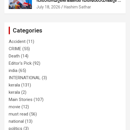
നേട്ടത്തിനുള്ള പാര്‍ട്ടി; ഇപ്പോള്‍
രമേശ് ചെന്നിത്തല
ഫോണ്‍ വിളിച്ചാല്‍ എടുക്കില്ല;
July 18, 2026
Hashim Sathar
തിരഞ്ഞെടുപ്പിലെ ദുരനുഭവങ്ങള്‍
തുറന്നടിച്ച് അഖില്‍ മാരാര്‍ ട്വന്റി 20
വിട്ടു
Categories
Accident
(11)
CRIME
(55)
Death
(14)
Editor's Pick
(92)
india
(65)
INTERNATIONAL
(3)
kerala
(131)
kerala
(2)
Main Stories
(107)
movie
(12)
must read
(56)
national
(13)
politics
(3)