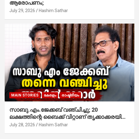
ആരോപണം;
July 29, 2026
Hashim Sathar
MAIN STORIES
കേരളം
രാഷ്ട്രീയം
സാബു.എം.ജേക്കബ് വഞ്ചിച്ചു; 20
ലക്ഷത്തിന്റെ ബൈക്ക് വിറ്റാണ് തൃക്കാക്കരയില്‍
മത്സരിച്ചത്! പ്രചാരണത്തിന് രണ്ടേ രണ്ടുപേര്‍
July 28, 2026
Hashim Sathar
മാത്രമാണ് ഉണ്ടായിരുന്നത്; സാബുവിന്റേത്
വ്യക്തിപരമായ നേട്ടത്തിനുള്ള പാര്‍ട്ടി;