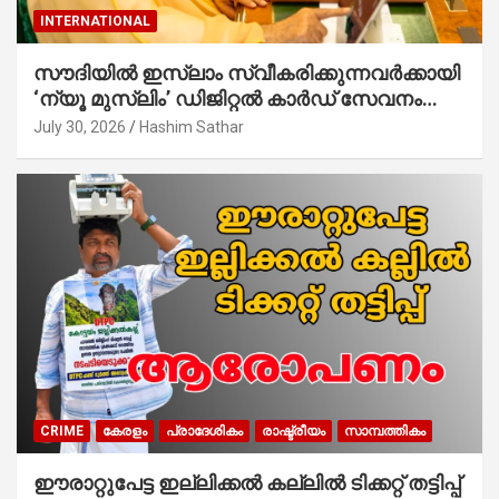
INTERNATIONAL
സൗദിയില്‍ ഇസ്‌ലാം സ്വീകരിക്കുന്നവര്‍ക്കായി
‘ന്യൂ മുസ്ലിം’ ഡിജിറ്റല്‍ കാര്‍ഡ് സേവനം
ആരംഭിച്ചു
July 30, 2026
Hashim Sathar
CRIME
കേരളം
പ്രാദേശികം
രാഷ്ട്രീയം
സാമ്പത്തികം
ഈരാറ്റുപേട്ട ഇല്ലിക്കൽ കല്ലിൽ ടിക്കറ്റ് തട്ടിപ്പ്