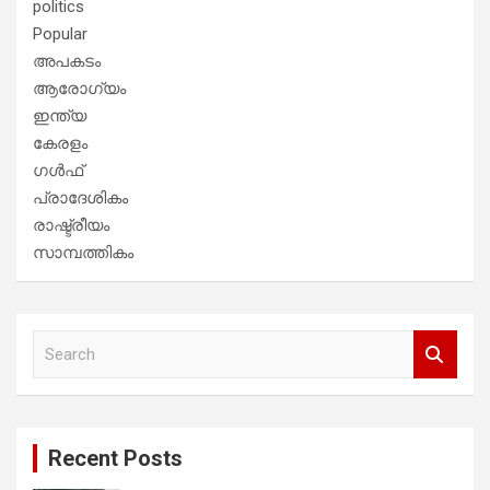
politics
Popular
അപകടം
ആരോഗ്യം
ഇന്ത്യ
കേരളം
ഗൾഫ്
പ്രാദേശികം
രാഷ്ട്രീയം
സാമ്പത്തികം
S
e
a
r
c
Recent Posts
h