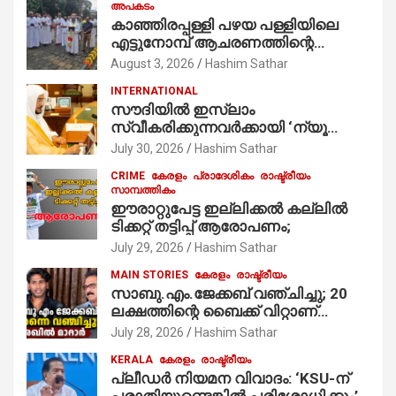
അപകടം
കാഞ്ഞിരപ്പള്ളി പഴയ പള്ളിയിലെ
എട്ടുനോമ്പ് ആചരണത്തിന്റെ
ഭാഗമായുള്ള പന്തലിന്റെ കാൽനാട്ട്
August 3, 2026
Hashim Sathar
കർമ്മം ആർച്ച് പ്രീസ്റ്റ് വെരി. റവ.ഫാ.
INTERNATIONAL
കുര്യൻ താമരശ്ശേരി
സൗദിയില്‍ ഇസ്‌ലാം
നിർവഹിക്കുന്നു.
സ്വീകരിക്കുന്നവര്‍ക്കായി ‘ന്യൂ
മുസ്ലിം’ ഡിജിറ്റല്‍ കാര്‍ഡ് സേവനം
July 30, 2026
Hashim Sathar
ആരംഭിച്ചു
CRIME
കേരളം
പ്രാദേശികം
രാഷ്ട്രീയം
സാമ്പത്തികം
ഈരാറ്റുപേട്ട ഇല്ലിക്കൽ കല്ലിൽ
ടിക്കറ്റ് തട്ടിപ്പ് ആരോപണം;
July 29, 2026
Hashim Sathar
MAIN STORIES
കേരളം
രാഷ്ട്രീയം
സാബു.എം.ജേക്കബ് വഞ്ചിച്ചു; 20
ലക്ഷത്തിന്റെ ബൈക്ക് വിറ്റാണ്
തൃക്കാക്കരയില്‍ മത്സരിച്ചത്!
July 28, 2026
Hashim Sathar
പ്രചാരണത്തിന് രണ്ടേ രണ്ടുപേര്‍
KERALA
കേരളം
രാഷ്ട്രീയം
മാത്രമാണ് ഉണ്ടായിരുന്നത്;
പ്ലീഡർ നിയമന വിവാദം: ‘KSU-ന്
സാബുവിന്റേത് വ്യക്തിപരമായ
പരാതിയുണ്ടെങ്കിൽ പരിശോധിക്കും’;