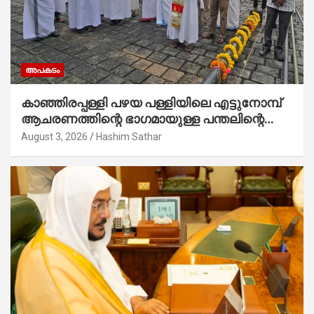
അപകടം
കാഞ്ഞിരപ്പള്ളി പഴയ പള്ളിയിലെ എട്ടുനോമ്പ്
ആചരണത്തിന്റെ ഭാഗമായുള്ള പന്തലിന്റെ
കാൽനാട്ട് കർമ്മം ആർച്ച് പ്രീസ്റ്റ് വെരി.
August 3, 2026
Hashim Sathar
റവ.ഫാ. കുര്യൻ താമരശ്ശേരി നിർവഹിക്കുന്നു.