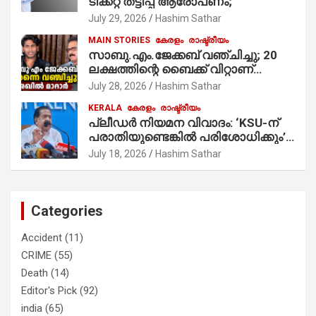
ടിക്കറ്റ് തട്ടിപ്പ് ആരോപണം;
July 29, 2026
Hashim Sathar
MAIN STORIES
കേരളം
രാഷ്ട്രീയം
സാബു.എം.ജേക്കബ് വഞ്ചിച്ചു; 20
ലക്ഷത്തിന്റെ ബൈക്ക് വിറ്റാണ്
തൃക്കാക്കരയില്‍ മത്സരിച്ചത്!
July 28, 2026
Hashim Sathar
പ്രചാരണത്തിന് രണ്ടേ രണ്ടുപേര്‍
KERALA
കേരളം
രാഷ്ട്രീയം
മാത്രമാണ് ഉണ്ടായിരുന്നത്;
പ്ലീഡർ നിയമന വിവാദം: ‘KSU-ന്
സാബുവിന്റേത് വ്യക്തിപരമായ
പരാതിയുണ്ടെങ്കിൽ പരിശോധിക്കും’;
നേട്ടത്തിനുള്ള പാര്‍ട്ടി; ഇപ്പോള്‍
രമേശ് ചെന്നിത്തല
ഫോണ്‍ വിളിച്ചാല്‍ എടുക്കില്ല;
July 18, 2026
Hashim Sathar
തിരഞ്ഞെടുപ്പിലെ ദുരനുഭവങ്ങള്‍
തുറന്നടിച്ച് അഖില്‍ മാരാര്‍ ട്വന്റി 20
വിട്ടു
Categories
Accident
(11)
CRIME
(55)
Death
(14)
Editor's Pick
(92)
india
(65)