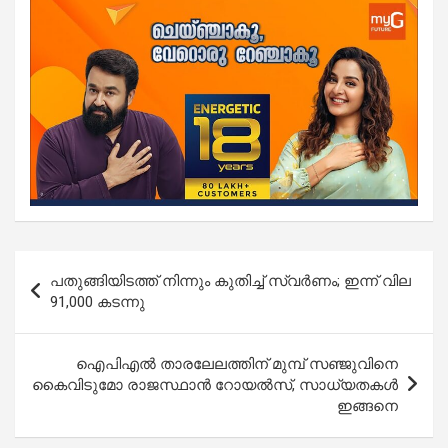
Post
പതുങ്ങിയിടത്ത് നിന്നും കുതിച്ച് സ്വർണം; ഇന്ന് വില
navigation
91,000 കടന്നു
ഐപിഎൽ താരലേലത്തിന് മുമ്പ് സഞ്ജുവിനെ
കൈവിടുമോ രാജസ്ഥാൻ റോയൽസ്, സാധ്യതകൾ
ഇങ്ങനെ