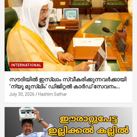
INTERNATIONAL
സൗദിയില്‍ ഇസ്‌ലാം സ്വീകരിക്കുന്നവര്‍ക്കായി
‘ന്യൂ മുസ്ലിം’ ഡിജിറ്റല്‍ കാര്‍ഡ് സേവനം
ആരംഭിച്ചു
July 30, 2026
Hashim Sathar