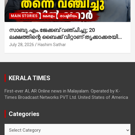
MAIN STORIES
കേരളം
രാഷ്ട്രീയം
സാബു.എം.ജേക്കബ് വഞ്ചിച്ചു; 20
ലക്ഷത്തിന്റെ ബൈക്ക് വിറ്റാണ് തൃക്കാക്കരയില്‍
മത്സരിച്ചത്! പ്രചാരണത്തിന് രണ്ടേ രണ്ടുപേര്‍
July 28, 2026
Hashim Sathar
മാത്രമാണ് ഉണ്ടായിരുന്നത്; സാബുവിന്റേത്
വ്യക്തിപരമായ നേട്ടത്തിനുള്ള പാര്‍ട്ടി;
ഇപ്പോള്‍ ഫോണ്‍ വിളിച്ചാല്‍ എടുക്കില്ല;
തിരഞ്ഞെടുപ്പിലെ ദുരനുഭവങ്ങള്‍ തുറന്നടിച്ച്
KERALA TIMES
അഖില്‍ മാരാര്‍ ട്വന്റി 20 വിട്ടു
First-ever AI, AR Online news in Malayalam. Operated by K-
Times Broadcast Networks PVT Ltd. United States of America
Categories
Categories