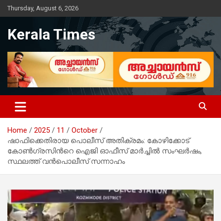
Skip
Thursday, August 6, 2026
to
content
Kerala Times
Home
2025
11
October
ഷാഫിക്കെതിരായ പൊലീസ് അതിക്രമം: കോഴിക്കോട്
കോണ്‍ഗ്രസിന്‍റെ ഐജി ഓഫീസ് മാര്‍ച്ചിൽ സംഘര്‍ഷം,
സ്ഥലത്ത് വൻപൊലീസ് സന്നാഹം