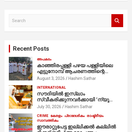
S
e
a
r
c
Recent Posts
h
അപകടം
കാഞ്ഞിരപ്പള്ളി പഴയ പള്ളിയിലെ
എട്ടുനോമ്പ് ആചരണത്തിന്റെ
ഭാഗമായുള്ള പന്തലിന്റെ കാൽനാട്ട്
August 3, 2026
Hashim Sathar
കർമ്മം ആർച്ച് പ്രീസ്റ്റ് വെരി. റവ.ഫാ.
INTERNATIONAL
കുര്യൻ താമരശ്ശേരി
സൗദിയില്‍ ഇസ്‌ലാം
നിർവഹിക്കുന്നു.
സ്വീകരിക്കുന്നവര്‍ക്കായി ‘ന്യൂ
മുസ്ലിം’ ഡിജിറ്റല്‍ കാര്‍ഡ് സേവനം
July 30, 2026
Hashim Sathar
ആരംഭിച്ചു
CRIME
കേരളം
പ്രാദേശികം
രാഷ്ട്രീയം
സാമ്പത്തികം
ഈരാറ്റുപേട്ട ഇല്ലിക്കൽ കല്ലിൽ