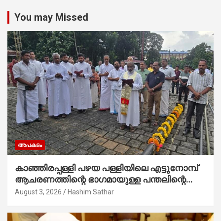
You may Missed
അപകടം
കാഞ്ഞിരപ്പള്ളി പഴയ പള്ളിയിലെ എട്ടുനോമ്പ്
ആചരണത്തിന്റെ ഭാഗമായുള്ള പന്തലിന്റെ
കാൽനാട്ട് കർമ്മം ആർച്ച് പ്രീസ്റ്റ് വെരി.
August 3, 2026
Hashim Sathar
റവ.ഫാ. കുര്യൻ താമരശ്ശേരി നിർവഹിക്കുന്നു.