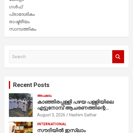
ഗൾഫ്
പ്രാദേശികം
രാഷ്ട്രീയം
സാമ്പത്തികം
S
e
a
r
c
Recent Posts
h
അപകടം
കാഞ്ഞിരപ്പള്ളി പഴയ പള്ളിയിലെ
എട്ടുനോമ്പ് ആചരണത്തിന്റെ
ഭാഗമായുള്ള പന്തലിന്റെ കാൽനാട്ട്
August 3, 2026
Hashim Sathar
കർമ്മം ആർച്ച് പ്രീസ്റ്റ് വെരി. റവ.ഫാ.
INTERNATIONAL
കുര്യൻ താമരശ്ശേരി
സൗദിയില്‍ ഇസ്‌ലാം
നിർവഹിക്കുന്നു.