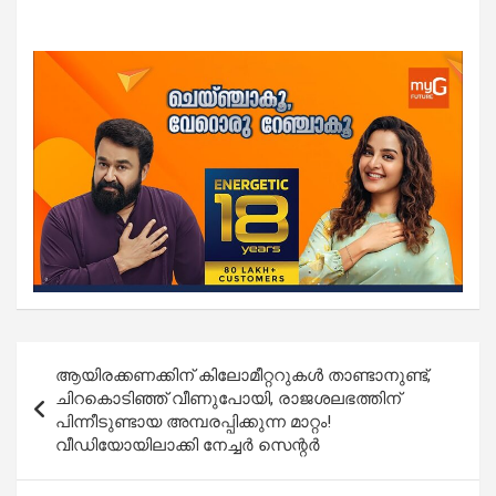
Post
ആയിരക്കണക്കിന് കിലോമീറ്ററുകൾ താണ്ടാനുണ്ട്,
navigation
ചിറകൊടിഞ്ഞ് വീണുപോയി, രാജശലഭത്തിന്
പിന്നീടുണ്ടായ അമ്പരപ്പിക്കുന്ന മാറ്റം!
വീഡിയോയിലാക്കി നേച്ചർ സെന്റർ