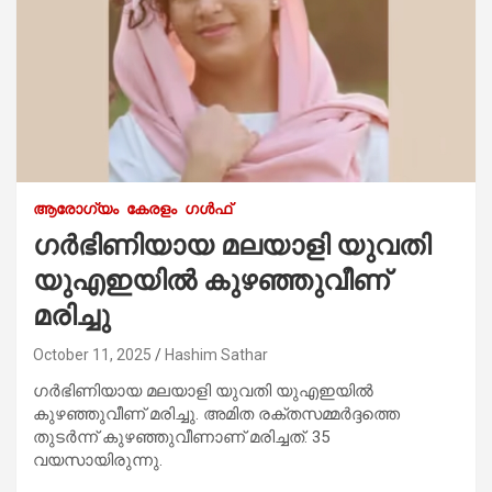
ആരോഗ്യം
കേരളം
ഗൾഫ്
ഗർഭിണിയായ മലയാളി യുവതി
യുഎഇയിൽ കുഴഞ്ഞുവീണ്
മരിച്ചു
October 11, 2025
Hashim Sathar
ഗർഭിണിയായ മലയാളി യുവതി യുഎഇയിൽ
കുഴഞ്ഞുവീണ് മരിച്ചു. അമിത രക്തസമ്മർദ്ദത്തെ
തുടർന്ന് കുഴഞ്ഞുവീണാണ് മരിച്ചത്. 35
വയസായിരുന്നു.