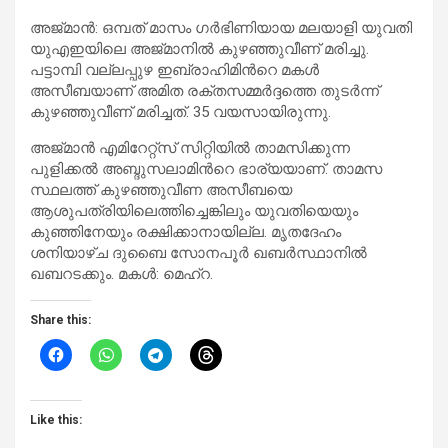
അജ്മാൻ: ഒമ്പത് മാസം ഗർഭിണിയായ മലയാളി യുവതി
യുഎഇയിലെ അജ്മാനിൽ കുഴഞ്ഞുവീണ് മരിച്ചു.
പട്ടാമ്പി വല്ലപ്പുഴ ഇബ്രാഹിമിന്‍റെ മകൾ
അസീബയാണ് അമിത രക്തസമ്മർദ്ദത്തെ തുടർന്ന്
കുഴഞ്ഞുവീണ് മരിച്ചത്. 35 വയസായിരുന്നു.
അജ്മാൻ എമിറേറ്റ്സ് സിറ്റിയിൽ താമസിക്കുന്ന
പുളിക്കൽ അബ്ദുസലാമിന്‍റെ ഭാര്യയാണ്. താമസ
സ്ഥലത്ത് കുഴഞ്ഞുവീണ അസീബയെ
ആശുപത്രിയിലെത്തിച്ചെങ്കിലും യുവതിയെയും
കുഞ്ഞിനേയും രക്ഷിക്കാനായില്ല. മൃതദേഹം
ശനിയാഴ്ച ദുബൈ സോനപൂർ ഖബർസ്ഥാനിൽ
ഖബറടക്കും. മകൾ: മെഹ്റ.
Share this:
Like this: