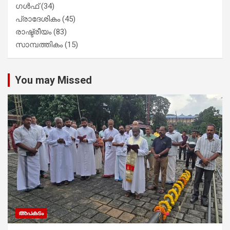
ഗൾഫ്
(34)
പ്രാദേശികം
(45)
രാഷ്ട്രീയം
(83)
സാമ്പത്തികം
(15)
You may Missed
അപകടം