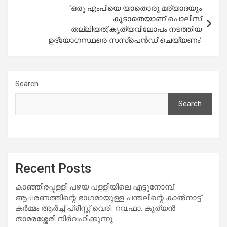
‘ഒരു എംപിയെ യാതൊരു മര്യാദയും
കൂടാതെയാണ് പൊലീസ്
തല്ലിയത്,കൃത്യവിലോപം നടത്തിയ
ഉദ്യോഗസ്ഥരെ സസ്പെൻഡ് ചെയ്യണം’
Search
Search
Recent Posts
കാഞ്ഞിരപ്പള്ളി പഴയ പള്ളിയിലെ എട്ടുനോമ്പ്
ആചരണത്തിന്റെ ഭാഗമായുള്ള പന്തലിന്റെ കാൽനാട്ട്
കർമ്മം ആർച്ച് പ്രീസ്റ്റ് വെരി. റവ.ഫാ. കുര്യൻ
താമരശ്ശേരി നിർവഹിക്കുന്നു.