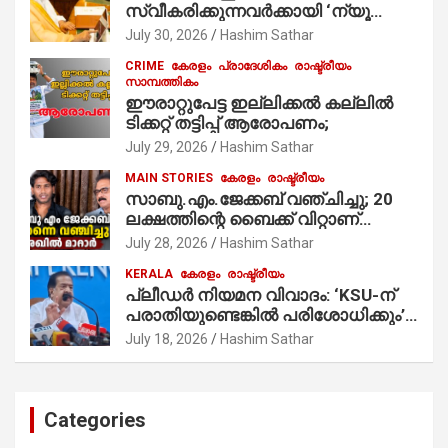
സ്വീകരിക്കുന്നവര്‍ക്കായി ‘ന്യൂ
മുസ്ലിം’ ഡിജിറ്റല്‍ കാര്‍ഡ് സേവനം
July 30, 2026
Hashim Sathar
ആരംഭിച്ചു
CRIME
കേരളം
പ്രാദേശികം
രാഷ്ട്രീയം
സാമ്പത്തികം
ഈരാറ്റുപേട്ട ഇല്ലിക്കൽ കല്ലിൽ
ടിക്കറ്റ് തട്ടിപ്പ് ആരോപണം;
July 29, 2026
Hashim Sathar
MAIN STORIES
കേരളം
രാഷ്ട്രീയം
സാബു.എം.ജേക്കബ് വഞ്ചിച്ചു; 20
ലക്ഷത്തിന്റെ ബൈക്ക് വിറ്റാണ്
തൃക്കാക്കരയില്‍ മത്സരിച്ചത്!
July 28, 2026
Hashim Sathar
പ്രചാരണത്തിന് രണ്ടേ രണ്ടുപേര്‍
KERALA
കേരളം
രാഷ്ട്രീയം
മാത്രമാണ് ഉണ്ടായിരുന്നത്;
പ്ലീഡർ നിയമന വിവാദം: ‘KSU-ന്
സാബുവിന്റേത് വ്യക്തിപരമായ
പരാതിയുണ്ടെങ്കിൽ പരിശോധിക്കും’;
നേട്ടത്തിനുള്ള പാര്‍ട്ടി; ഇപ്പോള്‍
രമേശ് ചെന്നിത്തല
ഫോണ്‍ വിളിച്ചാല്‍ എടുക്കില്ല;
July 18, 2026
Hashim Sathar
തിരഞ്ഞെടുപ്പിലെ ദുരനുഭവങ്ങള്‍
തുറന്നടിച്ച് അഖില്‍ മാരാര്‍ ട്വന്റി 20
വിട്ടു
Categories