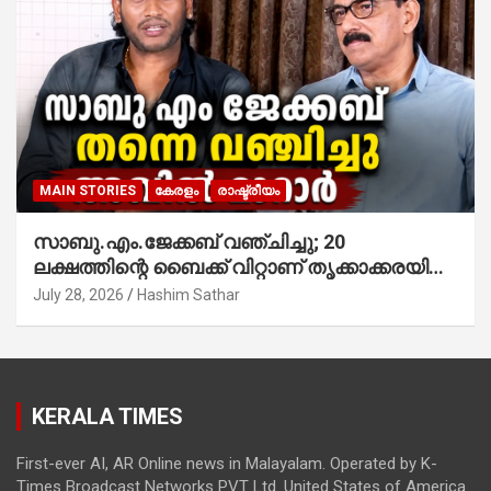
MAIN STORIES
കേരളം
രാഷ്ട്രീയം
സാബു.എം.ജേക്കബ് വഞ്ചിച്ചു; 20
ലക്ഷത്തിന്റെ ബൈക്ക് വിറ്റാണ് തൃക്കാക്കരയില്‍
മത്സരിച്ചത്! പ്രചാരണത്തിന് രണ്ടേ രണ്ടുപേര്‍
July 28, 2026
Hashim Sathar
മാത്രമാണ് ഉണ്ടായിരുന്നത്; സാബുവിന്റേത്
വ്യക്തിപരമായ നേട്ടത്തിനുള്ള പാര്‍ട്ടി;
ഇപ്പോള്‍ ഫോണ്‍ വിളിച്ചാല്‍ എടുക്കില്ല;
തിരഞ്ഞെടുപ്പിലെ ദുരനുഭവങ്ങള്‍ തുറന്നടിച്ച്
KERALA TIMES
അഖില്‍ മാരാര്‍ ട്വന്റി 20 വിട്ടു
First-ever AI, AR Online news in Malayalam. Operated by K-
Times Broadcast Networks PVT Ltd. United States of America