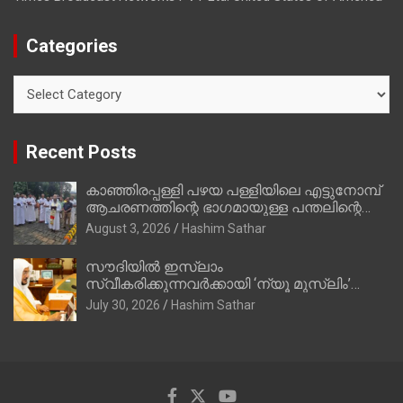
Categories
Categories
Recent Posts
കാഞ്ഞിരപ്പള്ളി പഴയ പള്ളിയിലെ എട്ടുനോമ്പ്
ആചരണത്തിന്റെ ഭാഗമായുള്ള പന്തലിന്റെ
കാൽനാട്ട് കർമ്മം ആർച്ച് പ്രീസ്റ്റ് വെരി.
August 3, 2026
Hashim Sathar
റവ.ഫാ. കുര്യൻ താമരശ്ശേരി നിർവഹിക്കുന്നു.
സൗദിയില്‍ ഇസ്‌ലാം
സ്വീകരിക്കുന്നവര്‍ക്കായി ‘ന്യൂ മുസ്ലിം’
ഡിജിറ്റല്‍ കാര്‍ഡ് സേവനം ആരംഭിച്ചു
July 30, 2026
Hashim Sathar