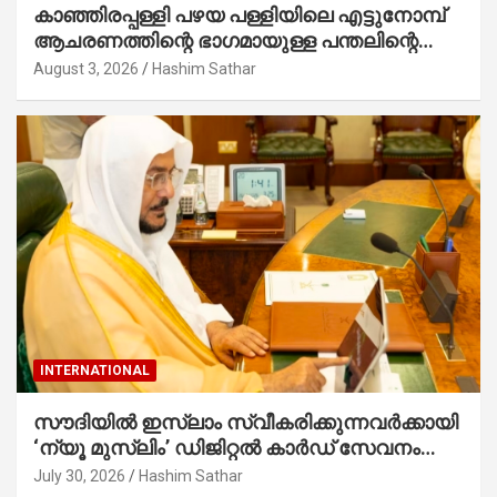
കാഞ്ഞിരപ്പള്ളി പഴയ പള്ളിയിലെ എട്ടുനോമ്പ്
ആചരണത്തിന്റെ ഭാഗമായുള്ള പന്തലിന്റെ
കാൽനാട്ട് കർമ്മം ആർച്ച് പ്രീസ്റ്റ് വെരി.
August 3, 2026
Hashim Sathar
റവ.ഫാ. കുര്യൻ താമരശ്ശേരി നിർവഹിക്കുന്നു.
INTERNATIONAL
സൗദിയില്‍ ഇസ്‌ലാം സ്വീകരിക്കുന്നവര്‍ക്കായി
‘ന്യൂ മുസ്ലിം’ ഡിജിറ്റല്‍ കാര്‍ഡ് സേവനം
ആരംഭിച്ചു
July 30, 2026
Hashim Sathar