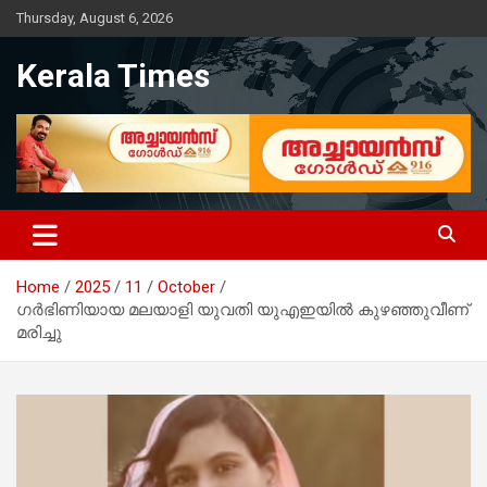
Skip
Thursday, August 6, 2026
to
content
Kerala Times
Home
2025
11
October
ഗർഭിണിയായ മലയാളി യുവതി യുഎഇയിൽ കുഴഞ്ഞുവീണ്
മരിച്ചു