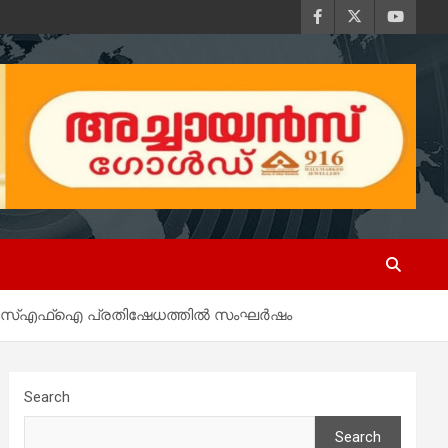
ള എസ്എഫ്‌ഐ പ്രതിഷേധത്തിൽ സംഘർഷം
Search
Search