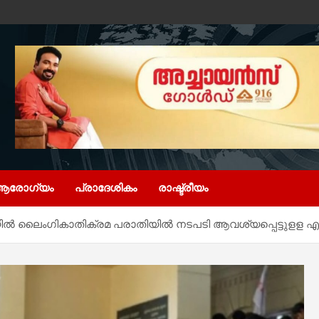
ആരോഗ്യം
പ്രാദേശികം
രാഷ്ട്രീയം
യിൽ ലൈംഗികാതിക്രമ പരാതിയിൽ നടപടി ആവശ്യപ്പെട്ടുള