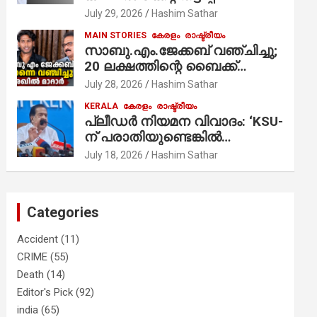
ആരോപണം;
July 29, 2026
Hashim Sathar
MAIN STORIES
കേരളം
രാഷ്ട്രീയം
സാബു.എം.ജേക്കബ് വഞ്ചിച്ചു;
20 ലക്ഷത്തിന്റെ ബൈക്ക്
വിറ്റാണ് തൃക്കാക്കരയില്‍
July 28, 2026
Hashim Sathar
മത്സരിച്ചത്! പ്രചാരണത്തിന്
KERALA
കേരളം
രാഷ്ട്രീയം
രണ്ടേ രണ്ടുപേര്‍ മാത്രമാണ്
പ്ലീഡർ നിയമന വിവാദം: ‘KSU-
ഉണ്ടായിരുന്നത്; സാബുവിന്റേത്
ന് പരാതിയുണ്ടെങ്കിൽ
വ്യക്തിപരമായ നേട്ടത്തിനുള്ള
പരിശോധിക്കും’; രമേശ്
July 18, 2026
Hashim Sathar
പാര്‍ട്ടി; ഇപ്പോള്‍ ഫോണ്‍
ചെന്നിത്തല
വിളിച്ചാല്‍ എടുക്കില്ല;
തിരഞ്ഞെടുപ്പിലെ
ദുരനുഭവങ്ങള്‍ തുറന്നടിച്ച്
Categories
അഖില്‍ മാരാര്‍ ട്വന്റി 20 വിട്ടു
Accident
(11)
CRIME
(55)
Death
(14)
Editor's Pick
(92)
india
(65)