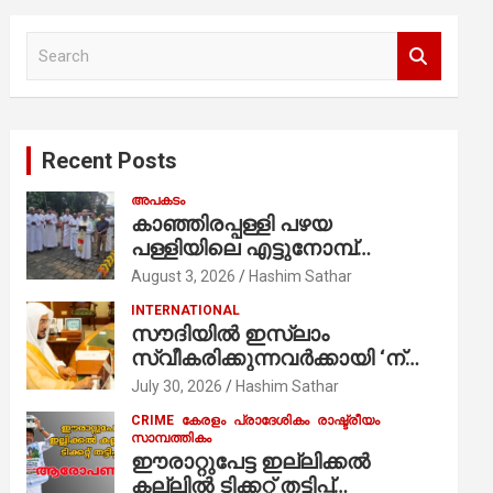
S
e
a
r
c
Recent Posts
h
അപകടം
കാഞ്ഞിരപ്പള്ളി പഴയ
പള്ളിയിലെ എട്ടുനോമ്പ്
ആചരണത്തിന്റെ ഭാഗമായുള്ള
August 3, 2026
Hashim Sathar
പന്തലിന്റെ കാൽനാട്ട് കർമ്മം
INTERNATIONAL
ആർച്ച് പ്രീസ്റ്റ് വെരി. റവ.ഫാ.
സൗദിയില്‍ ഇസ്‌ലാം
കുര്യൻ താമരശ്ശേരി
സ്വീകരിക്കുന്നവര്‍ക്കായി ‘ന്യൂ
നിർവഹിക്കുന്നു.
മുസ്ലിം’ ഡിജിറ്റല്‍ കാര്‍ഡ്
July 30, 2026
Hashim Sathar
സേവനം ആരംഭിച്ചു
CRIME
കേരളം
പ്രാദേശികം
രാഷ്ട്രീയം
സാമ്പത്തികം
ഈരാറ്റുപേട്ട ഇല്ലിക്കൽ
കല്ലിൽ ടിക്കറ്റ് തട്ടിപ്പ്