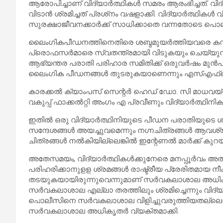
ആരോപിച്ചാണ് വിദ്യാര്‍ത്ഥികള്‍ സമരം ആരംഭിച്ചത്. വി
വിടാന്‍ ശ്രമിച്ചത് പ്രശ്‌നം വഷളാക്കി. വിദ്യാര്‍ത്ഥിക
സുരക്ഷാജീവനക്കാര്‍ക്ക് സാധിക്കാതെ വന്നതോടെ പൊലീ
ലൈംഗികപീഡനത്തിനെതിരെ ശബ്ദമുയര്‍ത്തിയവരെ കസ്റ
പ്രൊഫസര്‍മാരെ സ്വതന്ത്രമായി വിടുകയും ചെയ്യു
ആഭ്യന്തര പരാതി പരിഹാര സമിതിക്ക് ഒരുവര്‍ഷം മുന്‍പ്
ലൈംഗിക പീഡനങ്ങള്‍ തുടരുകയാണെന്നും എസ്എഫ്
കാരക്കല്‍ ക്യാംപസ് സെന്റര്‍ ഹെഡ് ഡോ. സി മാധവയ്യയ
വകുപ്പ് ഫാക്കല്‍റ്റി അംഗം എ പ്രവീണും വിദ്യാര്‍
ഇതില്‍ ഒരു വിദ്യാര്‍ത്ഥിനിയുടെ പീഡന പരാതിയുടെ 
സന്ദേശങ്ങള്‍ അയച്ചുവമെന്നും നഗ്നചിത്രങ്ങള്‍ ആവശ്യപ്
ചിത്രങ്ങള്‍ നല്‍കിയില്ലെങ്കില്‍ ഇന്റേണല്‍ മാര്‍ക്ക് 
അതേസമയം, വിദ്യാര്‍ത്ഥികള്‍ക്കുനേരെ മനപ്പൂര്‍വം അത
പരിഹരിക്കാനുളള ശ്രമങ്ങള്‍ രാഷ്ട്രീയ പ്രേരിതമായ നീക്
തടയുകയായിരുന്നുവെന്നുമാണ് സര്‍വകലാശാല അധികൃത
സര്‍വകലാശാല എല്ലാ തരത്തിലും ശ്രമിച്ചെന്നും വിദ്
പൊലീസിനെ സര്‍വകലാശാല വിളിച്ചുവരുത്തിയതല്ലെന്ന
സര്‍വകലാശാല അധികൃതര്‍ വ്യക്തമാക്കി.