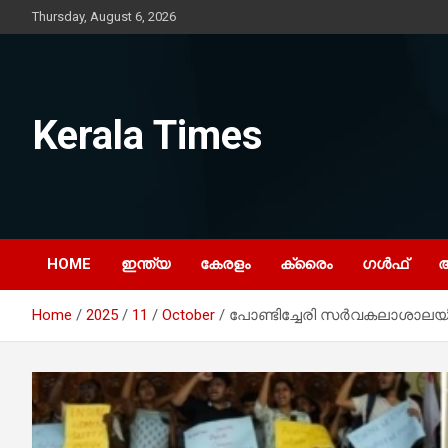
Skip
Thursday, August 6, 2026
to
content
Kerala Times
HOME
ഇന്ത്യ
കേരളം
ക്രൈം
ഗൾഫ്
Home
2025
11
October
പോണ്ടിച്ചേരി സർവകലാശാല