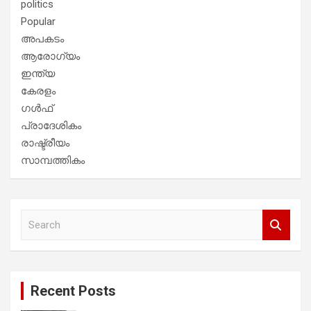
politics
Popular
അപകടം
ആരോഗ്യം
ഇന്ത്യ
കേരളം
ഗൾഫ്
പ്രാദേശികം
രാഷ്ട്രീയം
സാമ്പത്തികം
S
e
a
r
c
Recent Posts
h