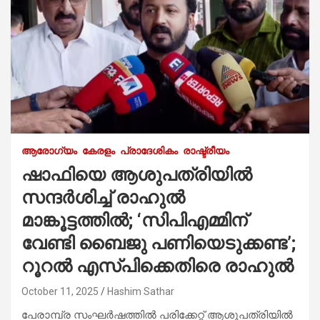
ആരോഗ്യം
കേരളം
പ്രാദേശികം
രാഷ്ട്രീയം
ഷാഫിയെ ആശുപത്രിയിൽ
സന്ദർശിച്ച് രാഹുൽ
മാങ്കൂട്ടത്തിൽ; ‘സിപിഎമ്മിന്
വേണ്ടി ബൈജു പണിയെടുക്കണ്ട’;
റൂറൽ എസ്പിക്കെതിരെ രാഹുൽ
October 11, 2025
Hashim Sathar
പേരാമ്പ്ര സംഘർഷത്തിൽ പരിക്കേറ്റ് ആശുപത്രിയിൽ