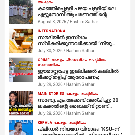
അപകടം
കാഞ്ഞിരപ്പള്ളി പഴയ പള്ളിയിലെ
എട്ടുനോമ്പ് ആചരണത്തിന്റെ
ഭാഗമായുള്ള പന്തലിന്റെ കാൽനാട്ട്
August 3, 2026
Hashim Sathar
കർമ്മം ആർച്ച് പ്രീസ്റ്റ് വെരി. റവ.ഫാ.
INTERNATIONAL
കുര്യൻ താമരശ്ശേരി
സൗദിയില്‍ ഇസ്‌ലാം
നിർവഹിക്കുന്നു.
സ്വീകരിക്കുന്നവര്‍ക്കായി ‘ന്യൂ
മുസ്ലിം’ ഡിജിറ്റല്‍ കാര്‍ഡ് സേവനം
July 30, 2026
Hashim Sathar
ആരംഭിച്ചു
CRIME
കേരളം
പ്രാദേശികം
രാഷ്ട്രീയം
സാമ്പത്തികം
ഈരാറ്റുപേട്ട ഇല്ലിക്കൽ കല്ലിൽ
ടിക്കറ്റ് തട്ടിപ്പ് ആരോപണം;
July 29, 2026
Hashim Sathar
MAIN STORIES
കേരളം
രാഷ്ട്രീയം
സാബു.എം.ജേക്കബ് വഞ്ചിച്ചു; 20
ലക്ഷത്തിന്റെ ബൈക്ക് വിറ്റാണ്
തൃക്കാക്കരയില്‍ മത്സരിച്ചത്!
July 28, 2026
Hashim Sathar
പ്രചാരണത്തിന് രണ്ടേ രണ്ടുപേര്‍
KERALA
കേരളം
രാഷ്ട്രീയം
മാത്രമാണ് ഉണ്ടായിരുന്നത്;
പ്ലീഡർ നിയമന വിവാദം: ‘KSU-ന്
സാബുവിന്റേത് വ്യക്തിപരമായ
പരാതിയുണ്ടെങ്കിൽ പരിശോധിക്കും’;