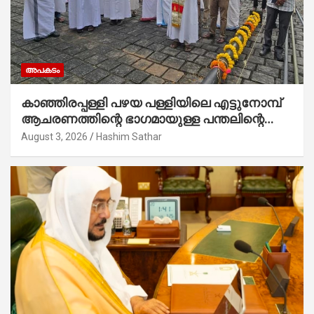
അപകടം
കാഞ്ഞിരപ്പള്ളി പഴയ പള്ളിയിലെ എട്ടുനോമ്പ്
ആചരണത്തിന്റെ ഭാഗമായുള്ള പന്തലിന്റെ
കാൽനാട്ട് കർമ്മം ആർച്ച് പ്രീസ്റ്റ് വെരി.
August 3, 2026
Hashim Sathar
റവ.ഫാ. കുര്യൻ താമരശ്ശേരി നിർവഹിക്കുന്നു.