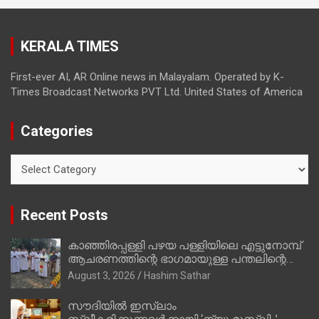
ഇപ്പോള്‍ ഫോണ്‍ വിളിച്ചാല്‍ എടുക്കില്ല;
തിരഞ്ഞെടുപ്പിലെ ദുരനുഭവങ്ങള്‍ തുറന്നടിച്ച്
KERALA TIMES
അഖില്‍ മാരാര്‍ ട്വന്റി 20 വിട്ടു
First-ever AI, AR Online news in Malayalam. Operated by K-
Times Broadcast Networks PVT Ltd. United States of America
Categories
Categories
Recent Posts
കാഞ്ഞിരപ്പള്ളി പഴയ പള്ളിയിലെ എട്ടുനോമ്പ്
ആചരണത്തിന്റെ ഭാഗമായുള്ള പന്തലിന്റെ
കാൽനാട്ട് കർമ്മം ആർച്ച് പ്രീസ്റ്റ് വെരി.
August 3, 2026
Hashim Sathar
റവ.ഫാ. കുര്യൻ താമരശ്ശേരി നിർവഹിക്കുന്നു.
സൗദിയില്‍ ഇസ്‌ലാം