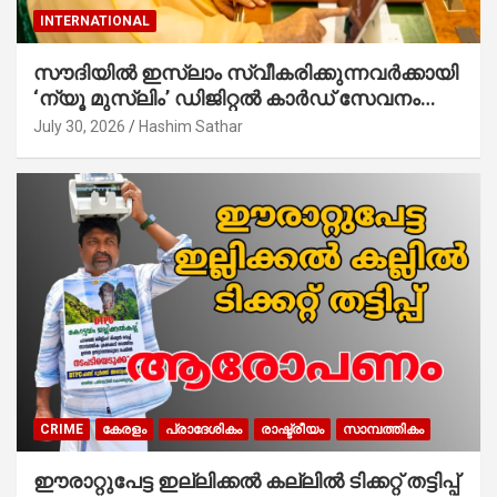
INTERNATIONAL
സൗദിയില്‍ ഇസ്‌ലാം സ്വീകരിക്കുന്നവര്‍ക്കായി
‘ന്യൂ മുസ്ലിം’ ഡിജിറ്റല്‍ കാര്‍ഡ് സേവനം
ആരംഭിച്ചു
July 30, 2026
Hashim Sathar
CRIME
കേരളം
പ്രാദേശികം
രാഷ്ട്രീയം
സാമ്പത്തികം
ഈരാറ്റുപേട്ട ഇല്ലിക്കൽ കല്ലിൽ ടിക്കറ്റ് തട്ടിപ്പ്