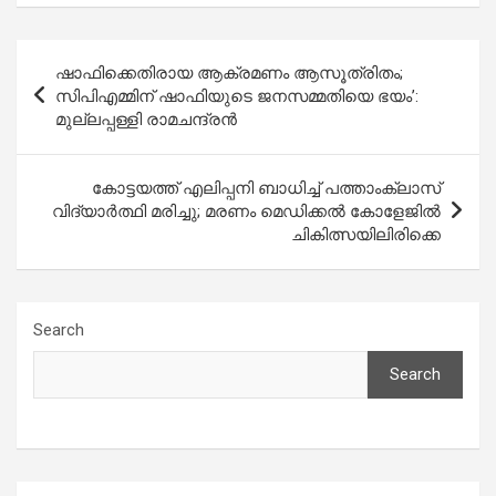
Post
ഷാഫിക്കെതിരായ ആക്രമണം ആസൂത്രിതം;
navigation
സിപിഎമ്മിന് ഷാഫിയുടെ ജനസമ്മതിയെ ഭയം’:
മുല്ലപ്പള്ളി രാമചന്ദ്രൻ
കോട്ടയത്ത് എലിപ്പനി ബാധിച്ച് പത്താംക്ലാസ്
വിദ്യാർത്ഥി മരിച്ചു; മരണം മെഡിക്കൽ കോളേജിൽ
ചികിത്സയിലിരിക്കെ
Search
Search