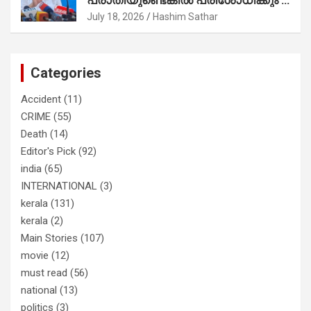
നേട്ടത്തിനുള്ള പാര്‍ട്ടി; ഇപ്പോള്‍
രമേശ് ചെന്നിത്തല
ഫോണ്‍ വിളിച്ചാല്‍ എടുക്കില്ല;
July 18, 2026
Hashim Sathar
തിരഞ്ഞെടുപ്പിലെ ദുരനുഭവങ്ങള്‍
തുറന്നടിച്ച് അഖില്‍ മാരാര്‍ ട്വന്റി 20
വിട്ടു
Categories
Accident
(11)
CRIME
(55)
Death
(14)
Editor's Pick
(92)
india
(65)
INTERNATIONAL
(3)
kerala
(131)
kerala
(2)
Main Stories
(107)
movie
(12)
must read
(56)
national
(13)
politics
(3)