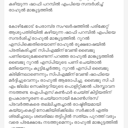
കഴിയുന്ന ഷാഫി പറമ്പിൽ എംപിയെ സന്ദർശിച്ച്
രാഹുൽ മാങ്കൂട്ടത്തിൽ.
കോഴിക്കോട്: പേരാമ്പ്ര സംഘർഷത്തിൽ പരിക്കേറ്റ്
ആശുപത്രിയിൽ കഴിയുന്ന ഷാഫി പറമ്പിൽ എംപിയെ
സന്ദർശിച്ച് രാഹുൽ മാങ്കൂട്ടത്തിൽ. റൂറൽ
എസ്പിക്കെതിരെയാണ് രാഹുൽ രൂക്ഷഭാഷയിൽ
പ്രതികരിച്ചത്. സിപിഎമ്മിന് വേണ്ടി ബൈജു
പണിയെടുക്കേണ്ടെന്ന് പറഞ്ഞ രാഹുൽ മാങ്കൂട്ടത്തിൽ
ബൈജു റൂറൽ എസ്പിയുടെ പണി ചെയ്താൽ
മതിയെന്നും കൂട്ടിച്ചേർത്തു. റൂറൽ എസ്പി ബൈജു
ക്രിമിനലാണെന്നും സിപിഎമ്മിന് വേണ്ടി ഷാഫിയെ
മർദ്ദിച്ചുവെന്നും രാഹുൽ ആരോപിച്ചു. ബൈജു സി പി
എം ജില്ല സെക്രട്ടറിയുടെ പൊളിറ്റിക്കൽ പ്രസ്താവന
നടത്തണ്ട. ഐപിഎസ് കൺഫർ ചെയ്ത് കിട്ടിയതിന്
ഉപകാരസ്മരണ ചെയ്യാനായി കോൺഗ്രസ്
പ്രവർത്തകരെ തല്ലിച്ചതച്ചാൽ രാഷ്ട്രീയമായി
കയ്യുംകെട്ടി നോക്കിയിരിക്കില്ല. സർക്കാർ എത്ര
ശ്രമിച്ചാലും ശബരിമല തട്ടിപ്പിൽ സത്യം പുറത്ത് വരും
വരെ പ്രക്ഷോഭം നടത്തുമെന്നും രാഹുൽ മാങ്കൂട്ടത്തിൽ