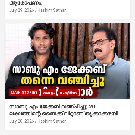
ആരോപണം;
July 29, 2026
Hashim Sathar
MAIN STORIES
കേരളം
രാഷ്ട്രീയം
സാബു.എം.ജേക്കബ് വഞ്ചിച്ചു; 20
ലക്ഷത്തിന്റെ ബൈക്ക് വിറ്റാണ് തൃക്കാക്കരയില്‍
മത്സരിച്ചത്! പ്രചാരണത്തിന് രണ്ടേ രണ്ടുപേര്‍
July 28, 2026
Hashim Sathar
മാത്രമാണ് ഉണ്ടായിരുന്നത്; സാബുവിന്റേത്
വ്യക്തിപരമായ നേട്ടത്തിനുള്ള പാര്‍ട്ടി;