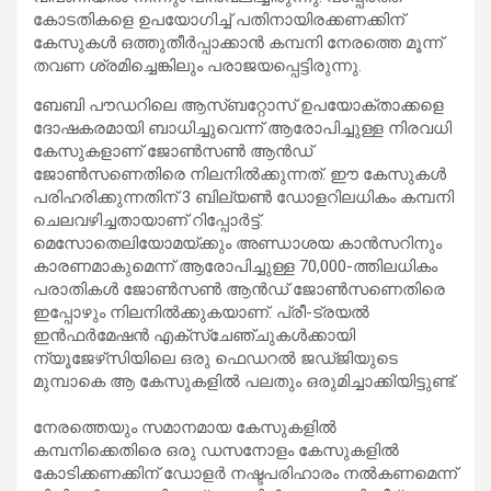
കോടതികളെ ഉപയോഗിച്ച് പതിനായിരക്കണക്കിന്
കേസുകൾ ഒത്തുതീർപ്പാക്കാൻ കമ്പനി നേരത്തെ മൂന്ന്
തവണ ശ്രമിച്ചെങ്കിലും പരാജയപ്പെട്ടിരുന്നു.
ബേബി പൗഡറിലെ ആസ്ബറ്റോസ് ഉപയോക്താക്കളെ
ദോഷകരമായി ബാധിച്ചുവെന്ന് ആരോപിച്ചുള്ള നിരവധി
കേസുകളാണ് ജോൺസൺ ആൻഡ്
ജോൺ‌സണെതിരെ നിലനിൽക്കുന്നത്. ഈ കേസുകൾ
പരിഹരിക്കുന്നതിന്‌ 3 ബില്യൺ ഡോളറിലധികം കമ്പനി
ചെലവഴിച്ചതായാണ് റിപ്പോർട്ട്.
മെസോതെലിയോമയ്ക്കും അണ്ഡാശയ കാൻസറിനും
കാരണമാകുമെന്ന് ആരോപിച്ചുള്ള 70,000-ത്തിലധികം
പരാതികൾ ജോൺസൺ ആൻഡ് ജോൺ‌സണെതിരെ
ഇപ്പോഴും നിലനിൽക്കുകയാണ്. പ്രീ-ട്രയൽ
ഇൻഫർമേഷൻ എക്സ്ചേഞ്ചുകൾക്കായി
ന്യൂജേഴ്‌സിയിലെ ഒരു ഫെഡറൽ ജഡ്ജിയുടെ
മുമ്പാകെ ആ കേസുകളിൽ പലതും ഒരുമിച്ചാക്കിയിട്ടുണ്ട്.
നേരത്തെയും സമാനമായ കേസുകളിൽ
കമ്പനിക്കെതിരെ ഒരു ഡസനോളം കേസുകളിൽ
കോടിക്കണക്കിന് ഡോളർ നഷ്ടപരിഹാരം നൽകണമെന്ന്