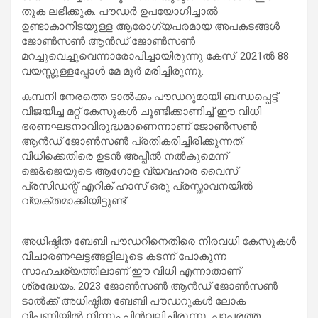
തുക ലഭിക്കുക. പൗഡർ ഉപയോഗിച്ചാൽ
ഉണ്ടാകാനിടയുള്ള ആരോഗ്യപരമായ അപകടങ്ങൾ
ജോൺസൺ ആൻഡ് ജോൺസൺ
മറച്ചുവെച്ചുവെന്നാരോപിച്ചായിരുന്നു കേസ്. 2021ൽ 88
വയസ്സുള്ളപ്പോൾ മേ മൂർ മരിച്ചിരുന്നു.
കമ്പനി നേരത്തെ ടാൽക്കം പൗഡറുമായി ബന്ധപ്പെട്ട്
വിജയിച്ച മറ്റ് കേസുകൾ ചൂണ്ടിക്കാണിച്ച് ഈ വിധി
ഭരണഘടനാവിരുദ്ധമാണെന്നാണ് ജോൺസൺ
ആൻഡ് ജോൺസൺ പ്രതികരിച്ചിരിക്കുന്നത്.
വിധിക്കെതിരെ ഉടൻ അപ്പീൽ നൽകുമെന്ന്
ജെ&ജെയുടെ ആഗോള വ്യവഹാര വൈസ്
പ്രസിഡന്റ് എറിക് ഹാസ് ഒരു പ്രസ്താവനയിൽ
വ്യക്തമാക്കിയിട്ടുണ്ട്.
അധിഷ്ഠിത ബേബി പൗഡറിനെതിരെ നിരവധി കേസുകൾ
വിചാരണഘട്ടങ്ങളിലൂടെ കടന്ന് പോകുന്ന
സാഹചര്യത്തിലാണ് ഈ വിധി എന്നാതാണ്
ശ്രദ്ധേയം. 2023 ജോൺസൺ ആൻഡ് ജോൺസൺ
ടാൽക്ക് അധിഷ്ഠിത ബേബി പൗഡറുകൾ ലോക
വിപണിയിൽ നിന്നും പിൻവലിച്ചിരുന്നു. പാപ്പരത്ത