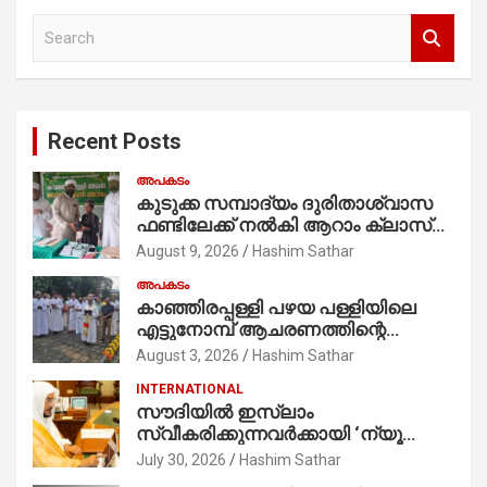
S
e
a
r
c
Recent Posts
h
അപകടം
കുടുക്ക സമ്പാദ്യം ദുരിതാശ്വാസ
ഫണ്ടിലേക്ക് നൽകി ആറാം ക്ലാസ്
വിദ്യാർത്ഥി അമാൻ
August 9, 2026
Hashim Sathar
അപകടം
കാഞ്ഞിരപ്പള്ളി പഴയ പള്ളിയിലെ
എട്ടുനോമ്പ് ആചരണത്തിന്റെ
ഭാഗമായുള്ള പന്തലിന്റെ കാൽനാട്ട്
August 3, 2026
Hashim Sathar
കർമ്മം ആർച്ച് പ്രീസ്റ്റ് വെരി. റവ.ഫാ.
INTERNATIONAL
കുര്യൻ താമരശ്ശേരി
സൗദിയില്‍ ഇസ്‌ലാം
നിർവഹിക്കുന്നു.
സ്വീകരിക്കുന്നവര്‍ക്കായി ‘ന്യൂ
മുസ്ലിം’ ഡിജിറ്റല്‍ കാര്‍ഡ് സേവനം
July 30, 2026
Hashim Sathar
ആരംഭിച്ചു