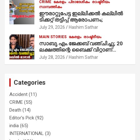
CRIME
കേരളം
പ്രാദേശികം
രാഷ്ട്രീയം
സാമ്പത്തികം
ഈരാറ്റുപേട്ട ഇല്ലിക്കൽ കല്ലിൽ
ടിക്കറ്റ് തട്ടിപ്പ് ആരോപണം;
July 29, 2026
Hashim Sathar
MAIN STORIES
കേരളം
രാഷ്ട്രീയം
സാബു.എം.ജേക്കബ് വഞ്ചിച്ചു; 20
ലക്ഷത്തിന്റെ ബൈക്ക് വിറ്റാണ്
തൃക്കാക്കരയില്‍ മത്സരിച്ചത്!
July 28, 2026
Hashim Sathar
പ്രചാരണത്തിന് രണ്ടേ രണ്ടുപേര്‍
മാത്രമാണ് ഉണ്ടായിരുന്നത്;
സാബുവിന്റേത് വ്യക്തിപരമായ
നേട്ടത്തിനുള്ള പാര്‍ട്ടി; ഇപ്പോള്‍
Categories
ഫോണ്‍ വിളിച്ചാല്‍ എടുക്കില്ല;
തിരഞ്ഞെടുപ്പിലെ ദുരനുഭവങ്ങള്‍
Accident
(11)
തുറന്നടിച്ച് അഖില്‍ മാരാര്‍ ട്വന്റി 20
CRIME
(55)
വിട്ടു
Death
(14)
Editor's Pick
(92)
india
(65)
INTERNATIONAL
(3)