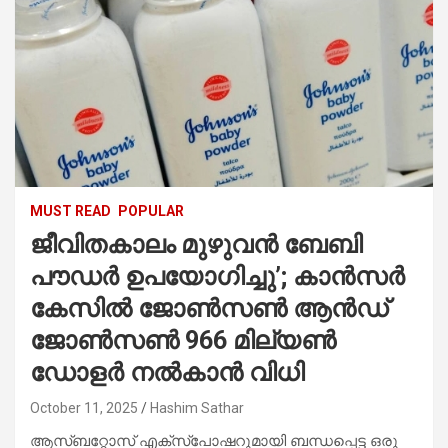
MUST READ
POPULAR
ജീവിതകാലം മുഴുവൻ ബേബി
പൗഡർ ഉപയോഗിച്ചു’; കാൻസർ
കേസിൽ ജോൺസൺ ആൻഡ്
ജോൺസൺ 966 മില്യൺ
ഡോളർ നൽകാൻ വിധി
October 11, 2025
Hashim Sathar
ആസ്ബറ്റോസ് എക്സ്പോഷറുമായി ബന്ധപ്പെട്ട ഒരു