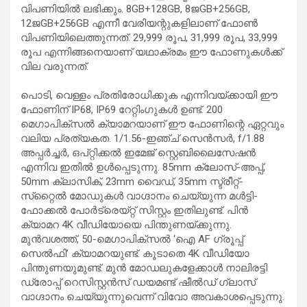
വിപണിയില്‍ ലഭിക്കും. 8GB+128GB, 8ജGB+256GB,
12ജGB+256GB എന്നീ വേരിയന്റുകളിലാണ് ഫോണ്‍
വിപണിയിലെത്തുന്നത്. 29,999 രൂപ, 31,999 രൂപ, 33,999
രൂപ എന്നിങ്ങനെയാണ് യഥാക്രമം ഈ ഫോണുകള്‍ക്ക്
വില വരുന്നത്.
പൊടി, വെള്ളം പ്രതിരോധിക്കുക എന്നിവയ്ക്കായി ഈ
ഫോണിന് IP68, IP69 റേറ്റിംഗുകള്‍ ഉണ്ട്. 200
മെഗാപിക്‌സല്‍ ക്യാമറയാണ് ഈ ഫോണിന്റെ ഏറ്റവും
വലിയ പ്രത്യകത. 1/1.56-ഇഞ്ച് സെന്‍സര്‍, f/1.88
അപ്പര്‍ച്ചര്‍, ഒപ്റ്റിക്കല്‍ ഇമേജ് സ്റ്റെബിലൈസേഷന്‍
എന്നിവ ഇതില്‍ ഉള്‍പ്പെടുന്നു. 85mm ക്ലോസ്-അപ്പ്,
50mm ക്ലാസിക്, 23mm വൈഡ്, 35mm സ്ട്രീറ്റ്-
സ്‌റ്റൈല്‍ മോഡുകള്‍ വാഗ്ദാനം ചെയ്യുന്ന മള്‍ട്ടി-
ഫോക്കല്‍ പോര്‍ട്രെയ്റ്റ് സിസ്റ്റം ഇതിലുണ്ട്. പിന്‍
ക്യാമറ 4K വീഡിയോയെ പിന്തുണയ്ക്കുന്നു.
മുന്‍വശത്ത്, 50-മെഗാപിക്‌സല്‍ ‘ഐ AF ഗ്രൂപ്പ്
സെല്‍ഫി’ ക്യാമറയുണ്ട്. കൂടാതെ 4K വീഡിയോ
പിന്തുണയുമുണ്ട്. മുന്‍ മോഡലുകളേക്കാള്‍ നാലിരട്ടി
ഡ്രോപ്പ് റെസിസ്റ്റന്‍സ് ഡയമണ്ട് ഷീല്‍ഡ് ഗ്ലാസ്
വാഗ്ദാനം ചെയ്യുന്നുവെന്ന് വിവോ അവകാശപ്പെടുന്നു.