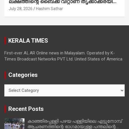
ലക്ഷത്തിന്റെ ബൈക്ക് വിറ്റാണ് തൃക്കാക്കരയില്‍
മത്സരിച്ചത്! പ്രചാരണത്തിന് രണ്ടേ രണ്ടുപേര്‍
July 28, 2026
Hashim Sathar
മാത്രമാണ് ഉണ്ടായിരുന്നത്; സാബുവിന്റേത്
വ്യക്തിപരമായ നേട്ടത്തിനുള്ള പാര്‍ട്ടി;
ഇപ്പോള്‍ ഫോണ്‍ വിളിച്ചാല്‍ എടുക്കില്ല;
തിരഞ്ഞെടുപ്പിലെ ദുരനുഭവങ്ങള്‍ തുറന്നടിച്ച്
KERALA TIMES
അഖില്‍ മാരാര്‍ ട്വന്റി 20 വിട്ടു
First-ever AI, AR Online news in Malayalam. Operated by K-
Times Broadcast Networks PVT Ltd. United States of America
Categories
Categories
Recent Posts
കാഞ്ഞിരപ്പള്ളി പഴയ പള്ളിയിലെ എട്ടുനോമ്പ്
ആചരണത്തിന്റെ ഭാഗമായുള്ള പന്തലിന്റെ