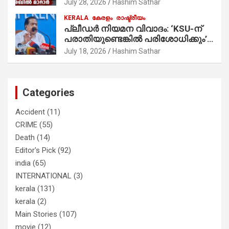
July 28, 2026
Hashim Sathar
പ്രചാരണത്തിന് രണ്ടേ രണ്ടുപേര്‍
KERALA
കേരളം
രാഷ്ട്രീയം
മാത്രമാണ് ഉണ്ടായിരുന്നത്;
പ്ലീഡർ നിയമന വിവാദം: ‘KSU-ന്
സാബുവിന്റേത് വ്യക്തിപരമായ
പരാതിയുണ്ടെങ്കിൽ പരിശോധിക്കും’;
നേട്ടത്തിനുള്ള പാര്‍ട്ടി; ഇപ്പോള്‍
രമേശ് ചെന്നിത്തല
ഫോണ്‍ വിളിച്ചാല്‍ എടുക്കില്ല;
July 18, 2026
Hashim Sathar
തിരഞ്ഞെടുപ്പിലെ ദുരനുഭവങ്ങള്‍
തുറന്നടിച്ച് അഖില്‍ മാരാര്‍ ട്വന്റി 20
വിട്ടു
Categories
Accident
(11)
CRIME
(55)
Death
(14)
Editor's Pick
(92)
india
(65)
INTERNATIONAL
(3)
kerala
(131)
kerala
(2)
Main Stories
(107)
movie
(12)