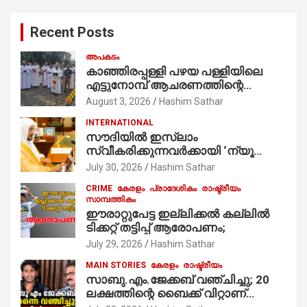
r
c
Recent Posts
h
അപകടം
കാഞ്ഞിരപ്പള്ളി പഴയ പള്ളിയിലെ
എട്ടുനോമ്പ് ആചരണത്തിന്റെ
ഭാഗമായുള്ള പന്തലിന്റെ കാൽനാട്ട്
August 3, 2026
Hashim Sathar
കർമ്മം ആർച്ച് പ്രീസ്റ്റ് വെരി. റവ.ഫാ.
INTERNATIONAL
കുര്യൻ താമരശ്ശേരി
സൗദിയില്‍ ഇസ്‌ലാം
നിർവഹിക്കുന്നു.
സ്വീകരിക്കുന്നവര്‍ക്കായി ‘ന്യൂ
മുസ്ലിം’ ഡിജിറ്റല്‍ കാര്‍ഡ് സേവനം
July 30, 2026
Hashim Sathar
ആരംഭിച്ചു
CRIME
കേരളം
പ്രാദേശികം
രാഷ്ട്രീയം
സാമ്പത്തികം
ഈരാറ്റുപേട്ട ഇല്ലിക്കൽ കല്ലിൽ
ടിക്കറ്റ് തട്ടിപ്പ് ആരോപണം;
July 29, 2026
Hashim Sathar
MAIN STORIES
കേരളം
രാഷ്ട്രീയം
സാബു.എം.ജേക്കബ് വഞ്ചിച്ചു; 20
ലക്ഷത്തിന്റെ ബൈക്ക് വിറ്റാണ്
തൃക്കാക്കരയില്‍ മത്സരിച്ചത്!