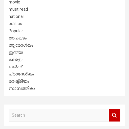
movie
must read
national
politics
Popular
അപകടം
ആരോഗ്യം
ഇന്ത്യ
കേരളം
ഗൾഫ്
പ്രാദേശികം
രാഷ്ട്രീയം
സാമ്പത്തികം
S
e
a