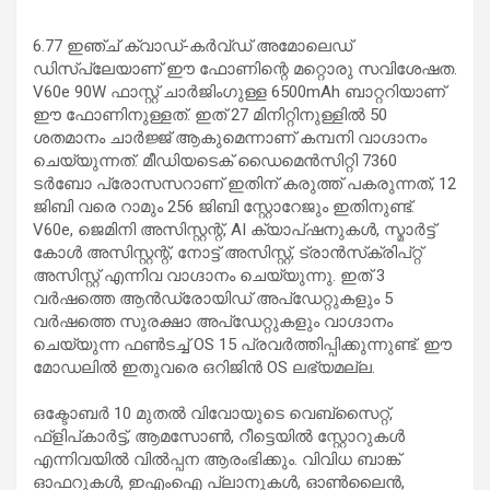
6.77 ഇഞ്ച് ക്വാഡ്-കര്‍വ്ഡ് അമോലെഡ്
ഡിസ്പ്ലേയാണ് ഈ ഫോണിന്റെ മറ്റൊരു സവിശേഷത.
V60e 90W ഫാസ്റ്റ് ചാര്‍ജിംഗുള്ള 6500mAh ബാറ്ററിയാണ്
ഈ ഫോണിനുള്ളത്. ഇത് 27 മിനിറ്റിനുള്ളില്‍ 50
ശതമാനം ചാര്‍ജ്ജ് ആകുമെന്നാണ് കമ്പനി വാഗ്ദാനം
ചെയ്യുന്നത്. മീഡിയടെക് ഡൈമെന്‍സിറ്റി 7360
ടര്‍ബോ പ്രോസസറാണ് ഇതിന് കരുത്ത് പകരുന്നത്, 12
ജിബി വരെ റാമും 256 ജിബി സ്റ്റോറേജും ഇതിനുണ്ട്.
V60e, ജെമിനി അസിസ്റ്റന്റ്, AI ക്യാപ്ഷനുകള്‍, സ്മാര്‍ട്ട്
കോള്‍ അസിസ്റ്റന്റ്, നോട്ട് അസിസ്റ്റ്, ട്രാന്‍സ്‌ക്രിപ്റ്റ്
അസിസ്റ്റ് എന്നിവ വാഗ്ദാനം ചെയ്യുന്നു. ഇത് 3
വര്‍ഷത്തെ ആന്‍ഡ്രോയിഡ് അപ്ഡേറ്റുകളും 5
വര്‍ഷത്തെ സുരക്ഷാ അപ്ഡേറ്റുകളും വാഗ്ദാനം
ചെയ്യുന്ന ഫണ്‍ടച്ച് OS 15 പ്രവര്‍ത്തിപ്പിക്കുന്നുണ്ട്. ഈ
മോഡലില്‍ ഇതുവരെ ഒറിജിന്‍ OS ലഭ്യമല്ല.
ഒക്ടോബര്‍ 10 മുതല്‍ വിവോയുടെ വെബ്സൈറ്റ്,
ഫ്‌ളിപ്കാര്‍ട്ട്, ആമസോണ്‍, റീട്ടെയില്‍ സ്റ്റോറുകള്‍
എന്നിവയില്‍ വില്‍പ്പന ആരംഭിക്കും. വിവിധ ബാങ്ക്
ഓഫറുകള്‍, ഇഎംഐ പ്ലാനുകള്‍, ഓണ്‍ലൈന്‍,