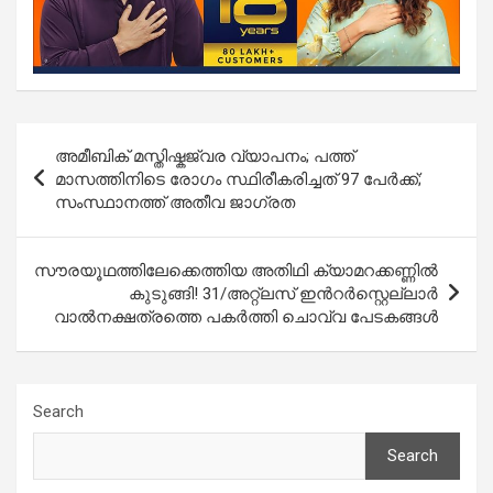
Post
അമീബിക് മസ്തിഷ്കജ്വര വ്യാപനം; പത്ത്
navigation
മാസത്തിനിടെ രോഗം സ്ഥിരീകരിച്ചത് 97 പേർക്ക്;
സംസ്ഥാനത്ത് അതീവ ജാഗ്രത
സൗരയൂഥത്തിലേക്കെത്തിയ അതിഥി ക്യാമറക്കണ്ണില്‍
കുടുങ്ങി! 31/അറ്റ്‌ലസ് ഇന്‍റര്‍‌സ്റ്റെല്ലാര്‍
വാല്‍നക്ഷത്രത്തെ പകര്‍ത്തി ചൊവ്വ പേടകങ്ങള്‍
Search
Search