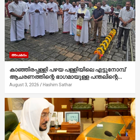
അപകടം
കാഞ്ഞിരപ്പള്ളി പഴയ പള്ളിയിലെ എട്ടുനോമ്പ്
ആചരണത്തിന്റെ ഭാഗമായുള്ള പന്തലിന്റെ
കാൽനാട്ട് കർമ്മം ആർച്ച് പ്രീസ്റ്റ് വെരി.
August 3, 2026
Hashim Sathar
റവ.ഫാ. കുര്യൻ താമരശ്ശേരി നിർവഹിക്കുന്നു.