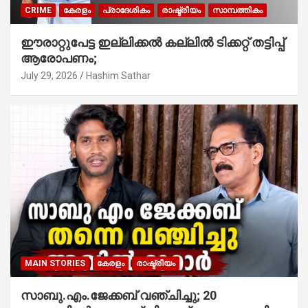
CRIME
കേരളം
പ്രാദേശികം
രാഷ്ട്രീയം
സാമ്പത്തികം
ഈരാറ്റുപേട്ട ഇല്ലിക്കൽ കല്ലിൽ ടിക്കറ്റ് തട്ടിപ്പ്
ആരോപണം;
July 29, 2026
Hashim Sathar
MAIN STORIES
കേരളം
രാഷ്ട്രീയം
സാബു.എം.ജേക്കബ് വഞ്ചിച്ചു; 20