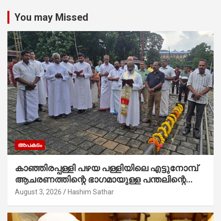
You may Missed
അപകടം
കാഞ്ഞിരപ്പള്ളി പഴയ പള്ളിയിലെ എട്ടുനോമ്പ്
ആചരണത്തിന്റെ ഭാഗമായുള്ള പന്തലിന്റെ
കാൽനാട്ട് കർമ്മം ആർച്ച് പ്രീസ്റ്റ് വെരി.
August 3, 2026
Hashim Sathar
റവ.ഫാ. കുര്യൻ താമരശ്ശേരി നിർവഹിക്കുന്നു.