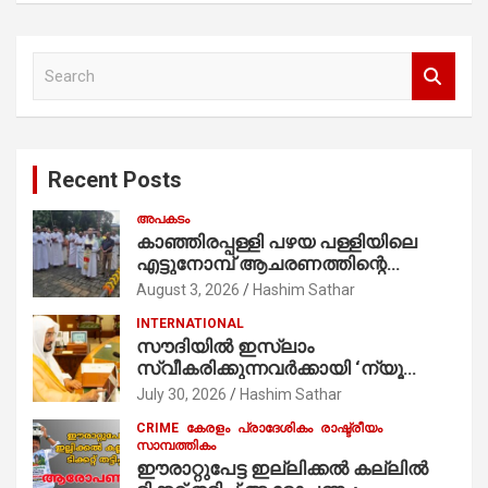
S
e
a
r
c
Recent Posts
h
അപകടം
കാഞ്ഞിരപ്പള്ളി പഴയ പള്ളിയിലെ
എട്ടുനോമ്പ് ആചരണത്തിന്റെ
ഭാഗമായുള്ള പന്തലിന്റെ കാൽനാട്ട്
August 3, 2026
Hashim Sathar
കർമ്മം ആർച്ച് പ്രീസ്റ്റ് വെരി. റവ.ഫാ.
INTERNATIONAL
കുര്യൻ താമരശ്ശേരി
സൗദിയില്‍ ഇസ്‌ലാം
നിർവഹിക്കുന്നു.
സ്വീകരിക്കുന്നവര്‍ക്കായി ‘ന്യൂ
മുസ്ലിം’ ഡിജിറ്റല്‍ കാര്‍ഡ് സേവനം
July 30, 2026
Hashim Sathar
ആരംഭിച്ചു
CRIME
കേരളം
പ്രാദേശികം
രാഷ്ട്രീയം
സാമ്പത്തികം
ഈരാറ്റുപേട്ട ഇല്ലിക്കൽ കല്ലിൽ