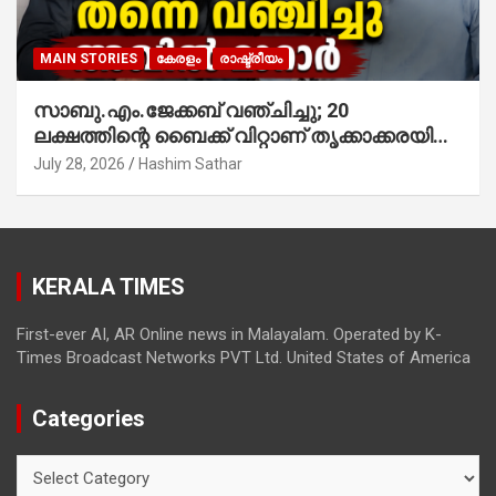
MAIN STORIES
കേരളം
രാഷ്ട്രീയം
സാബു.എം.ജേക്കബ് വഞ്ചിച്ചു; 20
ലക്ഷത്തിന്റെ ബൈക്ക് വിറ്റാണ് തൃക്കാക്കരയില്‍
മത്സരിച്ചത്! പ്രചാരണത്തിന് രണ്ടേ രണ്ടുപേര്‍
July 28, 2026
Hashim Sathar
മാത്രമാണ് ഉണ്ടായിരുന്നത്; സാബുവിന്റേത്
വ്യക്തിപരമായ നേട്ടത്തിനുള്ള പാര്‍ട്ടി;
ഇപ്പോള്‍ ഫോണ്‍ വിളിച്ചാല്‍ എടുക്കില്ല;
തിരഞ്ഞെടുപ്പിലെ ദുരനുഭവങ്ങള്‍ തുറന്നടിച്ച്
KERALA TIMES
അഖില്‍ മാരാര്‍ ട്വന്റി 20 വിട്ടു
First-ever AI, AR Online news in Malayalam. Operated by K-
Times Broadcast Networks PVT Ltd. United States of America
Categories
Categories