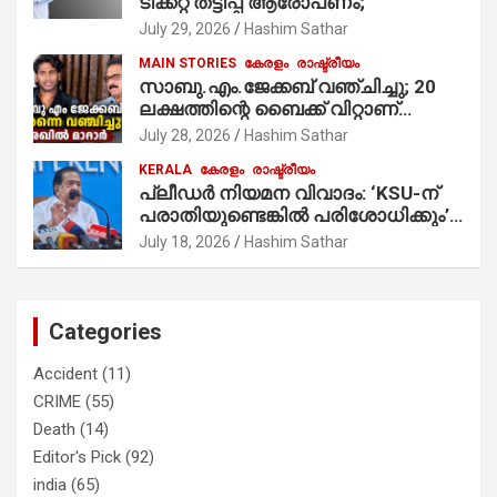
ടിക്കറ്റ് തട്ടിപ്പ് ആരോപണം;
July 29, 2026
Hashim Sathar
MAIN STORIES
കേരളം
രാഷ്ട്രീയം
സാബു.എം.ജേക്കബ് വഞ്ചിച്ചു; 20
ലക്ഷത്തിന്റെ ബൈക്ക് വിറ്റാണ്
തൃക്കാക്കരയില്‍ മത്സരിച്ചത്!
July 28, 2026
Hashim Sathar
പ്രചാരണത്തിന് രണ്ടേ രണ്ടുപേര്‍
KERALA
കേരളം
രാഷ്ട്രീയം
മാത്രമാണ് ഉണ്ടായിരുന്നത്;
പ്ലീഡർ നിയമന വിവാദം: ‘KSU-ന്
സാബുവിന്റേത് വ്യക്തിപരമായ
പരാതിയുണ്ടെങ്കിൽ പരിശോധിക്കും’;
നേട്ടത്തിനുള്ള പാര്‍ട്ടി; ഇപ്പോള്‍
രമേശ് ചെന്നിത്തല
ഫോണ്‍ വിളിച്ചാല്‍ എടുക്കില്ല;
July 18, 2026
Hashim Sathar
തിരഞ്ഞെടുപ്പിലെ ദുരനുഭവങ്ങള്‍
തുറന്നടിച്ച് അഖില്‍ മാരാര്‍ ട്വന്റി 20
വിട്ടു
Categories
Accident
(11)
CRIME
(55)
Death
(14)
Editor's Pick
(92)
india
(65)