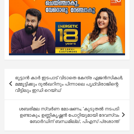
Post
ഭൂട്ടാന്‍ കാര്‍ ഇടപാട് വിടാതെ കേന്ദ്ര ഏജന്‍സികള്‍;
navigation
മമ്മൂട്ടിക്കും ദുല്‍ഖറിനും പിന്നാലെ പൃഥ്വിരാജിന്റെ
വീട്ടിലും ഇഡി റെയ്ഡ്
ശബരിമല സ്വർണ മോഷണം; ‘കൂടുതൽ നടപടി
ഉണ്ടാകും; ഉണ്ണികൃഷ്ണൻ പോറ്റിയുമായി ദേവസ്വം
ബോർഡിന് ബന്ധമില്ല’; പിഎസ് പ്രശാന്ത്