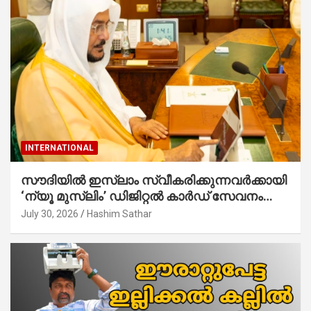
INTERNATIONAL
സൗദിയില്‍ ഇസ്‌ലാം സ്വീകരിക്കുന്നവര്‍ക്കായി
‘ന്യൂ മുസ്ലിം’ ഡിജിറ്റല്‍ കാര്‍ഡ് സേവനം
ആരംഭിച്ചു
July 30, 2026
Hashim Sathar