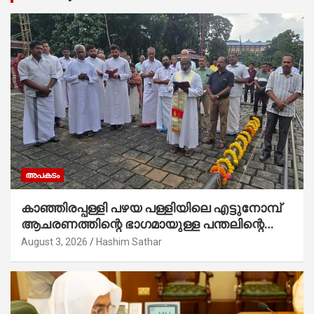
അപകടം
കാഞ്ഞിരപ്പള്ളി പഴയ പള്ളിയിലെ എട്ടുനോമ്പ്
ആചരണത്തിന്റെ ഭാഗമായുള്ള പന്തലിന്റെ
കാൽനാട്ട് കർമ്മം ആർച്ച് പ്രീസ്റ്റ് വെരി.
August 3, 2026
Hashim Sathar
റവ.ഫാ. കുര്യൻ താമരശ്ശേരി നിർവഹിക്കുന്നു.