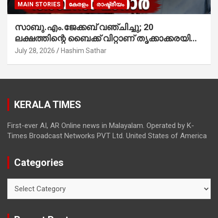
MAIN STORIES
കേരളം
രാഷ്ട്രീയം
സാബു.എം.ജേക്കബ് വഞ്ചിച്ചു; 20
ലക്ഷത്തിന്റെ ബൈക്ക് വിറ്റാണ് തൃക്കാക്കരയില്‍
മത്സരിച്ചത്! പ്രചാരണത്തിന് രണ്ടേ രണ്ടുപേര്‍
July 28, 2026
Hashim Sathar
മാത്രമാണ് ഉണ്ടായിരുന്നത്; സാബുവിന്റേത്
വ്യക്തിപരമായ നേട്ടത്തിനുള്ള പാര്‍ട്ടി;
ഇപ്പോള്‍ ഫോണ്‍ വിളിച്ചാല്‍ എടുക്കില്ല;
തിരഞ്ഞെടുപ്പിലെ ദുരനുഭവങ്ങള്‍ തുറന്നടിച്ച്
KERALA TIMES
അഖില്‍ മാരാര്‍ ട്വന്റി 20 വിട്ടു
First-ever AI, AR Online news in Malayalam. Operated by K-
Times Broadcast Networks PVT Ltd. United States of America
Categories
Categories