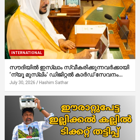
INTERNATIONAL
സൗദിയില്‍ ഇസ്‌ലാം സ്വീകരിക്കുന്നവര്‍ക്കായി
‘ന്യൂ മുസ്ലിം’ ഡിജിറ്റല്‍ കാര്‍ഡ് സേവനം
ആരംഭിച്ചു
July 30, 2026
Hashim Sathar