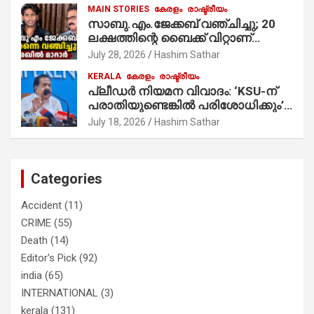
MAIN STORIES
കേരളം
രാഷ്ട്രീയം
സാബു.എം.ജേക്കബ് വഞ്ചിച്ചു; 20
ലക്ഷത്തിന്റെ ബൈക്ക് വിറ്റാണ്
തൃക്കാക്കരയില്‍ മത്സരിച്ചത്!
July 28, 2026
Hashim Sathar
പ്രചാരണത്തിന് രണ്ടേ രണ്ടുപേര്‍
KERALA
കേരളം
രാഷ്ട്രീയം
മാത്രമാണ് ഉണ്ടായിരുന്നത്;
പ്ലീഡർ നിയമന വിവാദം: ‘KSU-ന്
സാബുവിന്റേത് വ്യക്തിപരമായ
പരാതിയുണ്ടെങ്കിൽ പരിശോധിക്കും’;
നേട്ടത്തിനുള്ള പാര്‍ട്ടി; ഇപ്പോള്‍
രമേശ് ചെന്നിത്തല
ഫോണ്‍ വിളിച്ചാല്‍ എടുക്കില്ല;
July 18, 2026
Hashim Sathar
തിരഞ്ഞെടുപ്പിലെ ദുരനുഭവങ്ങള്‍
തുറന്നടിച്ച് അഖില്‍ മാരാര്‍ ട്വന്റി 20
വിട്ടു
Categories
Accident
(11)
CRIME
(55)
Death
(14)
Editor's Pick
(92)
india
(65)
INTERNATIONAL
(3)
kerala
(131)