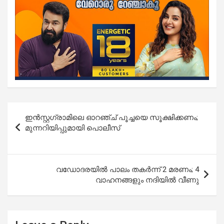
Post
ഇൻസ്റ്റഗ്രാമിലെ ഓറഞ്ച് പൂച്ചയെ സൂക്ഷിക്കണം;
navigation
മുന്നറിയിപ്പുമായി പൊലീസ്
വഡോദരയിൽ പാലം തകർന്ന് 2 മരണം; 4
വാഹനങ്ങളും നദിയിൽ വീണു