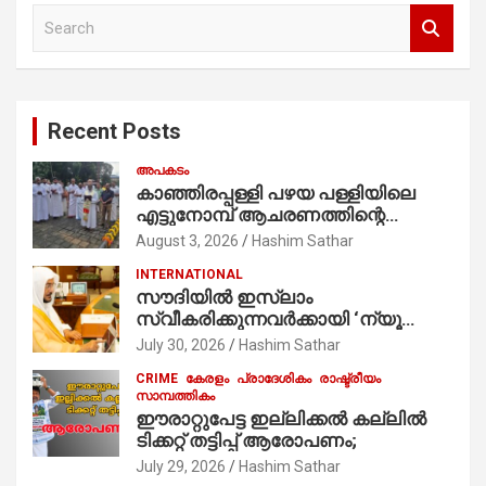
S
e
a
r
c
Recent Posts
h
അപകടം
കാഞ്ഞിരപ്പള്ളി പഴയ പള്ളിയിലെ
എട്ടുനോമ്പ് ആചരണത്തിന്റെ
ഭാഗമായുള്ള പന്തലിന്റെ കാൽനാട്ട്
August 3, 2026
Hashim Sathar
കർമ്മം ആർച്ച് പ്രീസ്റ്റ് വെരി. റവ.ഫാ.
INTERNATIONAL
കുര്യൻ താമരശ്ശേരി
സൗദിയില്‍ ഇസ്‌ലാം
നിർവഹിക്കുന്നു.
സ്വീകരിക്കുന്നവര്‍ക്കായി ‘ന്യൂ
മുസ്ലിം’ ഡിജിറ്റല്‍ കാര്‍ഡ് സേവനം
July 30, 2026
Hashim Sathar
ആരംഭിച്ചു
CRIME
കേരളം
പ്രാദേശികം
രാഷ്ട്രീയം
സാമ്പത്തികം
ഈരാറ്റുപേട്ട ഇല്ലിക്കൽ കല്ലിൽ
ടിക്കറ്റ് തട്ടിപ്പ് ആരോപണം;
July 29, 2026
Hashim Sathar