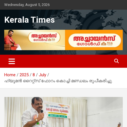
Skip
Wednesday, August 5, 2026
to
content
Kerala Times
Home
2025
8
July
ഹ്യൂമൻ റൈറ്റ്സ് ഫോറം കൊച്ചി മണ്ഡലം രൂപീകരിച്ചു.