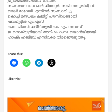
)മുഖ്യപ്രഭാഷണം നടത്തി.
സംസ്ഥാന കോ ഓർഡിനേറ്റർ സജി നമ്പൂതിരി, വി.
ഖാദർ മാവേലി എന്നിവർ സംസാരിച്ചു.
കൊച്ചി മണ്ഡലം കമ്മിറ്റി പ്രസിഡണ്ടായി
ഷറഫുദ്ദീൻ എം.എസ്,
വൈ. പ്രസിഡൻ്റ് ആയി കെ. എം. നവാസ്
ജ: സെക്രട്ടറിയായി അനീഷ് ഹംസ, ഖജാൻജിയായി
ഹാഷിം ഹബീബ്, എന്നിവരെ തിരഞ്ഞെടുത്തു.
Share this:
Like this: