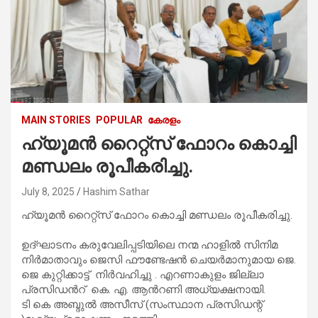
MAIN STORIES
POPULAR
കേരളം
ഹ്യൂമൻ റൈറ്റ്സ് ഫോറം കൊച്ചി
മണ്ഡലം രൂപീകരിച്ചു.
July 8, 2025
Hashim Sathar
ഹ്യൂമൻ റൈറ്റ്സ് ഫോറം കൊച്ചി മണ്ഡലം രൂപീകരിച്ചു.
ഉദ്ഘാടനം കരുവേലിപ്പടിയിലെ നന്മ ഹാളിൽ സിനിമ
നിർമാതാവും ജെസി ഫൗണ്ടേഷൻ ചെയർമാനുമായ ജെ.
ജെ കുറ്റിക്കാട്ട് നിർവഹിച്ചു . എറണാകുളം ജില്ലാ
പ്രസിഡൻറ് കെ. എ. ആൻറണി അധ്യക്ഷനായി.
ടി കെ അബ്ദുൽ അസീസ് (സംസ്ഥാന പ്രസിഡന്റ്