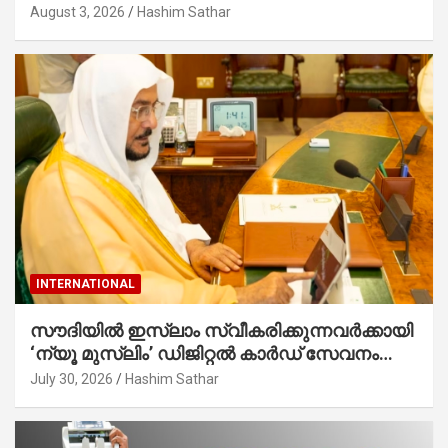
കാൽനാട്ട് കർമ്മം ആർച്ച് പ്രീസ്റ്റ് വെരി.
August 3, 2026
Hashim Sathar
റവ.ഫാ. കുര്യൻ താമരശ്ശേരി നിർവഹിക്കുന്നു.
INTERNATIONAL
സൗദിയില്‍ ഇസ്‌ലാം സ്വീകരിക്കുന്നവര്‍ക്കായി
‘ന്യൂ മുസ്ലിം’ ഡിജിറ്റല്‍ കാര്‍ഡ് സേവനം
ആരംഭിച്ചു
July 30, 2026
Hashim Sathar