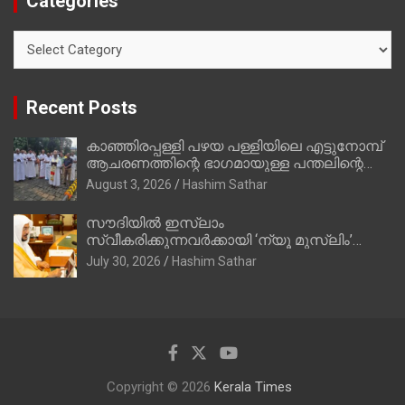
Categories
Categories
Recent Posts
കാഞ്ഞിരപ്പള്ളി പഴയ പള്ളിയിലെ എട്ടുനോമ്പ്
ആചരണത്തിന്റെ ഭാഗമായുള്ള പന്തലിന്റെ
കാൽനാട്ട് കർമ്മം ആർച്ച് പ്രീസ്റ്റ് വെരി.
August 3, 2026
Hashim Sathar
റവ.ഫാ. കുര്യൻ താമരശ്ശേരി നിർവഹിക്കുന്നു.
സൗദിയില്‍ ഇസ്‌ലാം
സ്വീകരിക്കുന്നവര്‍ക്കായി ‘ന്യൂ മുസ്ലിം’
ഡിജിറ്റല്‍ കാര്‍ഡ് സേവനം ആരംഭിച്ചു
July 30, 2026
Hashim Sathar
Copyright © 2026
Kerala Times