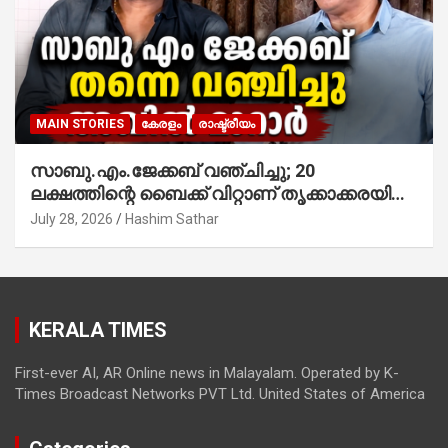
MAIN STORIES
കേരളം
രാഷ്ട്രീയം
സാബു.എം.ജേക്കബ് വഞ്ചിച്ചു; 20
ലക്ഷത്തിന്റെ ബൈക്ക് വിറ്റാണ് തൃക്കാക്കരയില്‍
മത്സരിച്ചത്! പ്രചാരണത്തിന് രണ്ടേ രണ്ടുപേര്‍
July 28, 2026
Hashim Sathar
മാത്രമാണ് ഉണ്ടായിരുന്നത്; സാബുവിന്റേത്
വ്യക്തിപരമായ നേട്ടത്തിനുള്ള പാര്‍ട്ടി;
ഇപ്പോള്‍ ഫോണ്‍ വിളിച്ചാല്‍ എടുക്കില്ല;
തിരഞ്ഞെടുപ്പിലെ ദുരനുഭവങ്ങള്‍ തുറന്നടിച്ച്
KERALA TIMES
അഖില്‍ മാരാര്‍ ട്വന്റി 20 വിട്ടു
First-ever AI, AR Online news in Malayalam. Operated by K-
Times Broadcast Networks PVT Ltd. United States of America