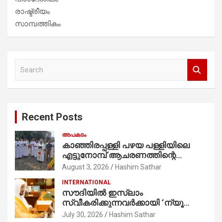
രാഷ്ട്രീയം
സാമ്പത്തികം
S
e
a
r
c
Recent Posts
h
അപകടം
കാഞ്ഞിരപ്പള്ളി പഴയ പള്ളിയിലെ
എട്ടുനോമ്പ് ആചരണത്തിന്റെ
ഭാഗമായുള്ള പന്തലിന്റെ കാൽനാട്ട്
August 3, 2026
Hashim Sathar
കർമ്മം ആർച്ച് പ്രീസ്റ്റ് വെരി. റവ.ഫാ.
INTERNATIONAL
കുര്യൻ താമരശ്ശേരി
സൗദിയില്‍ ഇസ്‌ലാം
നിർവഹിക്കുന്നു.
സ്വീകരിക്കുന്നവര്‍ക്കായി ‘ന്യൂ
മുസ്ലിം’ ഡിജിറ്റല്‍ കാര്‍ഡ് സേവനം
July 30, 2026
Hashim Sathar