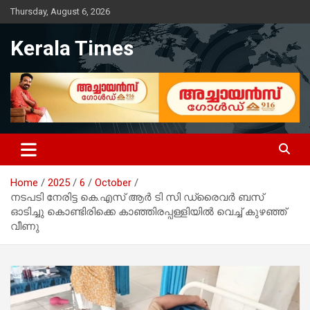
Skip
Thursday, August 6, 2026
to
content
Kerala Times
Home
2025
6
October
നടപടി നേരിട്ട കെ.എസ് ആർ ടി സി ഡ്രൈവർ ബസ്
ഓടിച്ചു കൊണ്ടിരിക്കെ കാഞ്ഞിരപ്പള്ളിയിൽ വെച്ച് കുഴഞ്ഞ്
വീണു