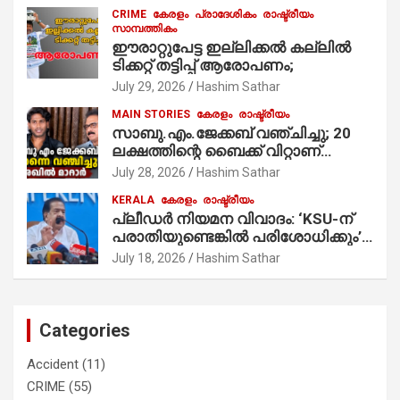
ആരംഭിച്ചു
CRIME
കേരളം
പ്രാദേശികം
രാഷ്ട്രീയം
സാമ്പത്തികം
ഈരാറ്റുപേട്ട ഇല്ലിക്കൽ കല്ലിൽ
ടിക്കറ്റ് തട്ടിപ്പ് ആരോപണം;
July 29, 2026
Hashim Sathar
MAIN STORIES
കേരളം
രാഷ്ട്രീയം
സാബു.എം.ജേക്കബ് വഞ്ചിച്ചു; 20
ലക്ഷത്തിന്റെ ബൈക്ക് വിറ്റാണ്
തൃക്കാക്കരയില്‍ മത്സരിച്ചത്!
July 28, 2026
Hashim Sathar
പ്രചാരണത്തിന് രണ്ടേ രണ്ടുപേര്‍
KERALA
കേരളം
രാഷ്ട്രീയം
മാത്രമാണ് ഉണ്ടായിരുന്നത്;
പ്ലീഡർ നിയമന വിവാദം: ‘KSU-ന്
സാബുവിന്റേത് വ്യക്തിപരമായ
പരാതിയുണ്ടെങ്കിൽ പരിശോധിക്കും’;
നേട്ടത്തിനുള്ള പാര്‍ട്ടി; ഇപ്പോള്‍
രമേശ് ചെന്നിത്തല
ഫോണ്‍ വിളിച്ചാല്‍ എടുക്കില്ല;
July 18, 2026
Hashim Sathar
തിരഞ്ഞെടുപ്പിലെ ദുരനുഭവങ്ങള്‍
തുറന്നടിച്ച് അഖില്‍ മാരാര്‍ ട്വന്റി 20
വിട്ടു
Categories
Accident
(11)
CRIME
(55)