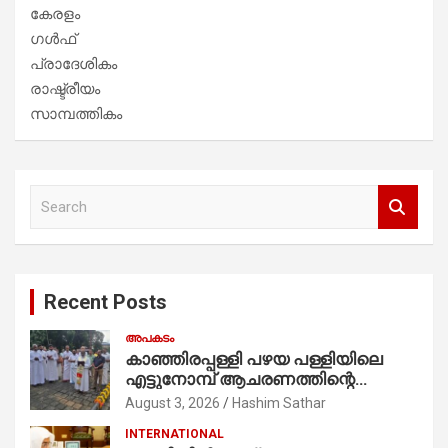
കേരളം
ഗൾഫ്
പ്രാദേശികം
രാഷ്ട്രീയം
സാമ്പത്തികം
S
e
a
r
c
Recent Posts
h
അപകടം
കാഞ്ഞിരപ്പള്ളി പഴയ പള്ളിയിലെ
എട്ടുനോമ്പ് ആചരണത്തിന്റെ
ഭാഗമായുള്ള പന്തലിന്റെ കാൽനാട്ട്
August 3, 2026
Hashim Sathar
കർമ്മം ആർച്ച് പ്രീസ്റ്റ് വെരി. റവ.ഫാ.
INTERNATIONAL
കുര്യൻ താമരശ്ശേരി