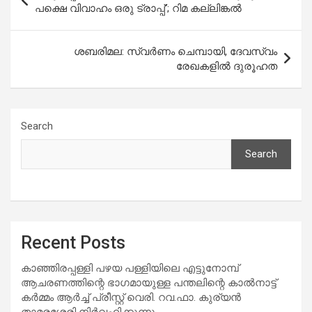
navigation
പക്ഷെ വിവാഹം ഒരു ട്രാപ്പ്’; റിമ കല്ലിങ്കൽ
ശബരിമല: സ്വര്‍ണം ചെമ്പായി, ദേവസ്വം
രേഖകളിൽ ദുരൂഹത
Search
Search
Recent Posts
കാഞ്ഞിരപ്പള്ളി പഴയ പള്ളിയിലെ എട്ടുനോമ്പ്
ആചരണത്തിന്റെ ഭാഗമായുള്ള പന്തലിന്റെ കാൽനാട്ട്
കർമ്മം ആർച്ച് പ്രീസ്റ്റ് വെരി. റവ.ഫാ. കുര്യൻ
താമരശ്ശേരി നിർവഹിക്കുന്നു.