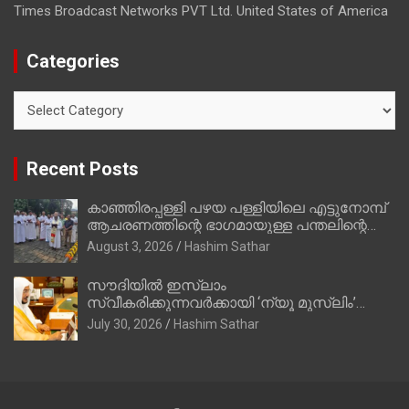
Times Broadcast Networks PVT Ltd. United States of America
Categories
Categories
Recent Posts
കാഞ്ഞിരപ്പള്ളി പഴയ പള്ളിയിലെ എട്ടുനോമ്പ്
ആചരണത്തിന്റെ ഭാഗമായുള്ള പന്തലിന്റെ
കാൽനാട്ട് കർമ്മം ആർച്ച് പ്രീസ്റ്റ് വെരി.
August 3, 2026
Hashim Sathar
റവ.ഫാ. കുര്യൻ താമരശ്ശേരി നിർവഹിക്കുന്നു.
സൗദിയില്‍ ഇസ്‌ലാം
സ്വീകരിക്കുന്നവര്‍ക്കായി ‘ന്യൂ മുസ്ലിം’
ഡിജിറ്റല്‍ കാര്‍ഡ് സേവനം ആരംഭിച്ചു
July 30, 2026
Hashim Sathar