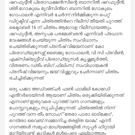
ഷറഫുദ്ദീന്‍ പ്രൊഡക്ഷൻസിന്റെ ബാനറിൽ ഷറഫുദ്ദീന്‍,
ശ്രീ ഗോകുലം മൂവീസിൻ്റെ ബാനറിൽ ഗോകുലം
ഗോപാലൻ എന്നിവർ ചേർന്ന് നിർമ്മിക്കുന്ന പെറ്റ്
ഡിറ്റക്ടീവ് എന്ന ചിത്രത്തിന്‍റെ റിലീസ് തീയതി പുറത്ത്.
ഒക്ടോബർ 16 ന് ചിത്രം ആഗോള റിലീസായത്തും.
ഷറഫുദ്ദീൻ, അനുപമ പരമേശ്വരൻ എന്നിവർ പ്രധാന
വേഷങ്ങൾ ചെയ്യുന്ന ചിത്രം സംവിധാനം
ചെയ്തിരിക്കുന്നത് പ്രനീഷ് വിജയനാണ്. കോ
പ്രൊഡ്യൂസേഴ്സ് ബൈജു ഗോപാലൻ, വി സി പ്രവീൺ,
എക്സിക്യൂട്ടീവ് പ്രൊഡ്യൂസർ കൃഷ്ണമൂർത്തി,
വിതരണം ഡ്രീം ബിഗ് ഫിലിംസ്. സംവിധായകൻ
പ്രനീഷ് വിജയനും ജയ് വിഷ്ണുവും ചേർന്നാണ് ചിത്രം
രചിച്ചിരിക്കുന്നത്.
ഒരു പക്കാ അഡ്വഞ്ചർ ഫൺ ഫാമിലി കോമഡി
എൻ്റർടെയിനർ ആയാണ് ചിത്രം ഒരുക്കിയിരിക്കുന്നത്
എന്നാണ് ഇതുവരെ പുറത്ത് വന്ന ഗാനങ്ങളും
പോസ്റ്ററുകളും സൂചിപ്പിക്കുന്നത്. ചിത്രത്തിൽ നിന്ന്
പുറത്ത് വന്ന തീം സോംഗ് “തേരാ പാരാ ഓടിക്കോ”,
റെട്രോ വൈബ് സമ്മാനിച്ച തരളിത യാമം” എന്നീ
ഗാനങ്ങൾ സമൂഹ മാധ്യമങ്ങളിൽ സൂപ്പർ ഹിറ്റായി
മാറിയിട്ടുണ്ട്. കുട്ടികൾ ഉൾപ്പെടെ എല്ലാത്തരം