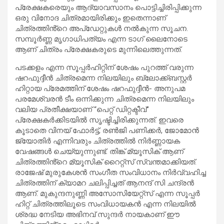
പ്രേക്ഷകരെയും ആദ്യാവസാനം പൊട്ടിച്ചിരിപ്പിക്കുന്ന
ഒരു വിനോദ ചിത്രമായിരിക്കും ഇതെന്നാണ്
ചിത്രത്തിൻ്റെ അപ്ഡേറ്റുകൾ നൽകുന്ന സൂചന.
സമ്പൂർണ്ണ മൃഗാധിപത്യം എന്ന ടാഗ് ലൈനോടെ
ആണ് ചിത്രം പ്രേക്ഷകരുടെ മുന്നിലെത്തുന്നത്.
പടക്കളം എന്ന സൂപ്പർഹിറ്റിന് ശേഷം പുറത്ത് വരുന്ന
ഷറഫുദ്ദീൻ ചിത്രമെന്ന നിലയിലും ബ്ലോക്ക്ബസ്റ്റർ
ഹിറ്റായ പ്രേമത്തിന് ശേഷം ഷറഫുദ്ദീൻ- അനുപമ
പരമേശ്വരൻ ടീം ഒന്നിക്കുന്ന ചിത്രമെന്ന നിലയിലും
വലിയ പ്രതീക്ഷയാണ് “പെറ്റ് ഡിറ്റക്ടീവ്”
പ്രേക്ഷകർക്കിടയിൽ സൃഷ്ടിച്ചിരിക്കുന്നത്. ഇവരെ
കൂടാതെ വിനയ് ഫോർട്ട്, രണ്‍ജി പണിക്കർ, ജോമോൻ
ജ്യോതിർ എന്നിവരും ചിത്രത്തിൽ നിർണ്ണായക
വേഷങ്ങൾ ചെയ്യുന്നുണ്ട്. തിങ്ക് മ്യൂസിക് ആണ്
ചിത്രത്തിൻ്റെ മ്യൂസിക് റൈറ്റ്സ് സ്വന്തമാക്കിയത്.
രാജേഷ് മുരുകേശൻ സംഗീത സംവിധാനം നിർവ്വഹിച്ച
ചിത്രത്തിന് ക്യാമറ ചലിപ്പിച്ചത് ആനന്ദ് സി ചന്ദ്രൻ
ആണ്. മുകുന്ദനുണ്ണി അസോസിയേറ്റ്സ് എന്ന സൂപ്പർ
ഹിറ്റ് ചിത്രത്തിലൂടെ സംവിധായകൻ എന്ന നിലയിൽ
ശ്രദ്ധ നേടിയ അഭിനവ് സുന്ദർ നായകാണ് ഈ