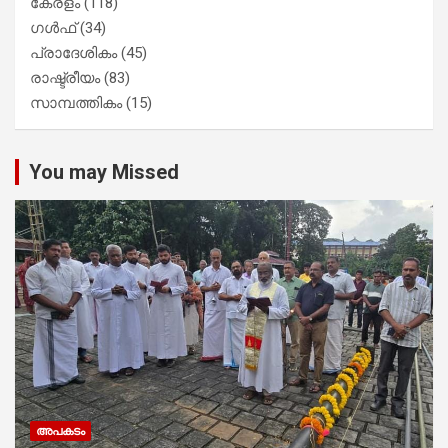
കേരളം
(118)
ഗൾഫ്
(34)
പ്രാദേശികം
(45)
രാഷ്ട്രീയം
(83)
സാമ്പത്തികം
(15)
You may Missed
അപകടം