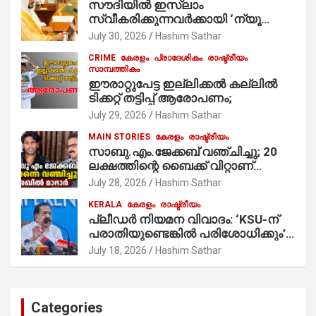
സൗദിയില്‍ ഇസ്‌ലാം
നിർവഹിക്കുന്നു.
സ്വീകരിക്കുന്നവര്‍ക്കായി ‘ന്യൂ
മുസ്ലിം’ ഡിജിറ്റല്‍ കാര്‍ഡ് സേവനം
July 30, 2026
Hashim Sathar
ആരംഭിച്ചു
CRIME
കേരളം
പ്രാദേശികം
രാഷ്ട്രീയം
സാമ്പത്തികം
ഈരാറ്റുപേട്ട ഇല്ലിക്കൽ കല്ലിൽ
ടിക്കറ്റ് തട്ടിപ്പ് ആരോപണം;
July 29, 2026
Hashim Sathar
MAIN STORIES
കേരളം
രാഷ്ട്രീയം
സാബു.എം.ജേക്കബ് വഞ്ചിച്ചു; 20
ലക്ഷത്തിന്റെ ബൈക്ക് വിറ്റാണ്
തൃക്കാക്കരയില്‍ മത്സരിച്ചത്!
July 28, 2026
Hashim Sathar
പ്രചാരണത്തിന് രണ്ടേ രണ്ടുപേര്‍
KERALA
കേരളം
രാഷ്ട്രീയം
മാത്രമാണ് ഉണ്ടായിരുന്നത്;
പ്ലീഡർ നിയമന വിവാദം: ‘KSU-ന്
സാബുവിന്റേത് വ്യക്തിപരമായ
പരാതിയുണ്ടെങ്കിൽ പരിശോധിക്കും’;
നേട്ടത്തിനുള്ള പാര്‍ട്ടി; ഇപ്പോള്‍
രമേശ് ചെന്നിത്തല
ഫോണ്‍ വിളിച്ചാല്‍ എടുക്കില്ല;
July 18, 2026
Hashim Sathar
തിരഞ്ഞെടുപ്പിലെ ദുരനുഭവങ്ങള്‍
തുറന്നടിച്ച് അഖില്‍ മാരാര്‍ ട്വന്റി 20
വിട്ടു
Categories