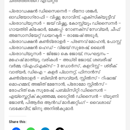
ചിത്രത്തിൻ്റെ എഡിറ്റർ
പ്രൊഡക്ഷൻ ഡിസൈനെർ – ദീനോ ശങ്കർ,
ഓഡിയോഗ്രാഫി – വിഷ്ണു ഗോവിന്ദ്, എക്സിക്യൂട്ടീവ്
പ്രൊഡ്യൂസർ – ജയ് വിഷ്ണു, കോസ്റ്റ്യൂം ഡിസൈനർ –
ഗായത്രി കിഷോർ, മേക്കപ്പ്- റോണക്സ് സേവ്യർ, ചീഫ്
അസോസിയേറ്റ് ഡയറക്ടർ – രാജേഷ് അടൂർ,
പ്രൊഡക്ഷൻ കൺട്രോളർ – പ്രണവ് മോഹൻ, പോസ്റ്റ്
പ്രൊഡക്ഷൻ ഹെഡ് – വിജയ് സുരേഷ്, ലൈൻ
പ്രൊഡ്യൂസർ – ജിജോ കെ ജോയ്, സംഘട്ടനം –
മഹേഷ് മാത്യു, വരികൾ – അധ്രി ജോയ്, ശബരീഷ്
വർമ്മ, വിഎഫ്എക്സ് – 3 ഡോർസ് , കളറിസ്റ്റ് – ശ്രീക്
വാര്യർ, ഡിഐ – കളർ പ്ലാനറ്റ്, ഫിനാൻസ്
കൺട്രോളർ – ബിബിൻ സേവ്യർ, സ്റ്റിൽസ് – റിഷാജ്
മൊഹമ്മദ്, അജിത് മേനോൻ, പ്രോമോ സ്റ്റിൽസ് –
രോഹിത് കെ സുരേഷ്, പബ്ലിസിറ്റി ഡിസൈൻ –
എയ്‍സ്തെറ്റിക് കുഞ്ഞമ്മ, ടൈറ്റിൽ ഡിസൈൻ – ട്യൂണി
ജോൺ, പിആർഒ ആൻഡ് മാർക്കറ്റിംഗ് – വൈശാഖ്
വടക്കേവീട്, ജിനു അനിൽകുമാർ.
Share this: