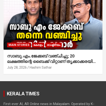
MAIN STORIES
കേരളം
രാഷ്ട്രീയം
സാബു.എം.ജേക്കബ് വഞ്ചിച്ചു; 20
ലക്ഷത്തിന്റെ ബൈക്ക് വിറ്റാണ് തൃക്കാക്കരയില്‍
മത്സരിച്ചത്! പ്രചാരണത്തിന് രണ്ടേ രണ്ടുപേര്‍
July 28, 2026
Hashim Sathar
മാത്രമാണ് ഉണ്ടായിരുന്നത്; സാബുവിന്റേത്
വ്യക്തിപരമായ നേട്ടത്തിനുള്ള പാര്‍ട്ടി;
ഇപ്പോള്‍ ഫോണ്‍ വിളിച്ചാല്‍ എടുക്കില്ല;
തിരഞ്ഞെടുപ്പിലെ ദുരനുഭവങ്ങള്‍ തുറന്നടിച്ച്
KERALA TIMES
അഖില്‍ മാരാര്‍ ട്വന്റി 20 വിട്ടു
First-ever AI, AR Online news in Malayalam. Operated by K-