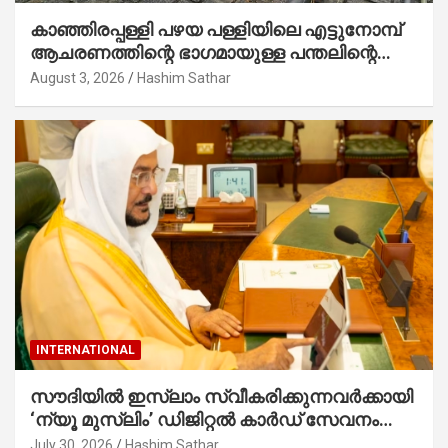
കാഞ്ഞിരപ്പള്ളി പഴയ പള്ളിയിലെ എട്ടുനോമ്പ്
ആചരണത്തിന്റെ ഭാഗമായുള്ള പന്തലിന്റെ
കാൽനാട്ട് കർമ്മം ആർച്ച് പ്രീസ്റ്റ് വെരി.
August 3, 2026
Hashim Sathar
റവ.ഫാ. കുര്യൻ താമരശ്ശേരി നിർവഹിക്കുന്നു.
INTERNATIONAL
സൗദിയില്‍ ഇസ്‌ലാം സ്വീകരിക്കുന്നവര്‍ക്കായി
‘ന്യൂ മുസ്ലിം’ ഡിജിറ്റല്‍ കാര്‍ഡ് സേവനം
ആരംഭിച്ചു
July 30, 2026
Hashim Sathar