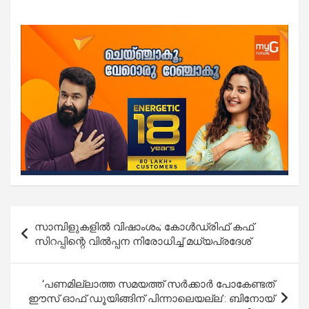
Post
സാമ്പിളുകളിൽ വിഷാംശം; കോൾഡ്രിഫ് കഫ്
navigation
സിറപ്പിന്റെ വിൽപ്പന നിരോധിച്ച് മധ്യപ്രദേശ്
‘പണമില്ലാത്ത സമയത്ത് സർക്കാർ പോകേണ്ടത്
ഈസ് ഓഫ് ഡൂയിങ്ങിന് പിന്നാലെയല്ല’: ബിനോയ്