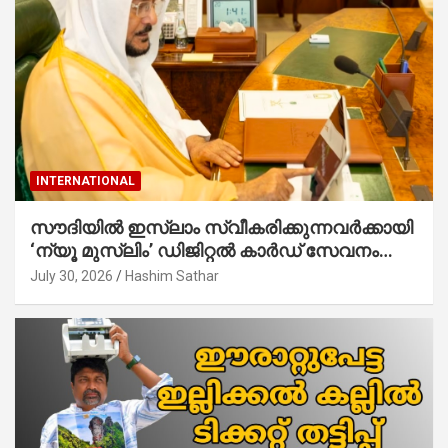
INTERNATIONAL
സൗദിയില്‍ ഇസ്‌ലാം സ്വീകരിക്കുന്നവര്‍ക്കായി
‘ന്യൂ മുസ്ലിം’ ഡിജിറ്റല്‍ കാര്‍ഡ് സേവനം
ആരംഭിച്ചു
July 30, 2026
Hashim Sathar