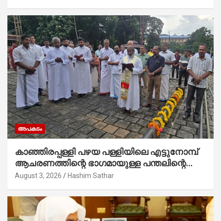
അപകടം
കാഞ്ഞിരപ്പള്ളി പഴയ പള്ളിയിലെ എട്ടുനോമ്പ്
ആചരണത്തിന്റെ ഭാഗമായുള്ള പന്തലിന്റെ
കാൽനാട്ട് കർമ്മം ആർച്ച് പ്രീസ്റ്റ് വെരി.
August 3, 2026
Hashim Sathar
റവ.ഫാ. കുര്യൻ താമരശ്ശേരി നിർവഹിക്കുന്നു.