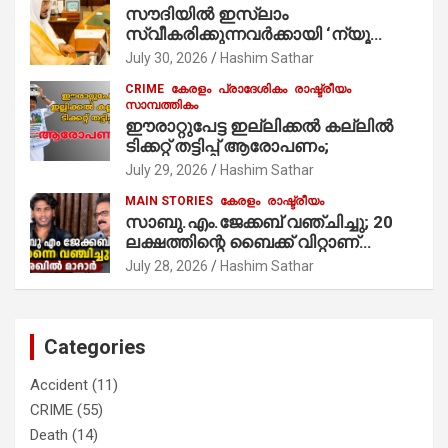
സൗദിയില്‍ ഇസ്‌ലാം
നിർവഹിക്കുന്നു.
സ്വീകരിക്കുന്നവര്‍ക്കായി ‘ന്യൂ
മുസ്ലിം’ ഡിജിറ്റല്‍ കാര്‍ഡ് സേവനം
July 30, 2026
Hashim Sathar
ആരംഭിച്ചു
CRIME
കേരളം
പ്രാദേശികം
രാഷ്ട്രീയം
സാമ്പത്തികം
ഈരാറ്റുപേട്ട ഇല്ലിക്കൽ കല്ലിൽ
ടിക്കറ്റ് തട്ടിപ്പ് ആരോപണം;
July 29, 2026
Hashim Sathar
MAIN STORIES
കേരളം
രാഷ്ട്രീയം
സാബു.എം.ജേക്കബ് വഞ്ചിച്ചു; 20
ലക്ഷത്തിന്റെ ബൈക്ക് വിറ്റാണ്
തൃക്കാക്കരയില്‍ മത്സരിച്ചത്!
July 28, 2026
Hashim Sathar
പ്രചാരണത്തിന് രണ്ടേ രണ്ടുപേര്‍
മാത്രമാണ് ഉണ്ടായിരുന്നത്;
സാബുവിന്റേത് വ്യക്തിപരമായ
നേട്ടത്തിനുള്ള പാര്‍ട്ടി; ഇപ്പോള്‍
Categories
ഫോണ്‍ വിളിച്ചാല്‍ എടുക്കില്ല;
തിരഞ്ഞെടുപ്പിലെ ദുരനുഭവങ്ങള്‍
Accident
(11)
തുറന്നടിച്ച് അഖില്‍ മാരാര്‍ ട്വന്റി 20
CRIME
(55)
വിട്ടു
Death
(14)