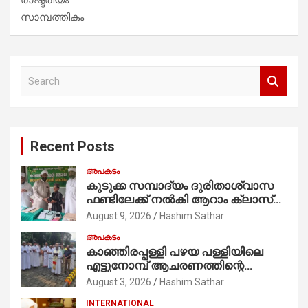
സാമ്പത്തികം
S
e
a
r
c
Recent Posts
h
അപകടം
കുടുക്ക സമ്പാദ്യം ദുരിതാശ്വാസ
ഫണ്ടിലേക്ക് നൽകി ആറാം ക്ലാസ്
വിദ്യാർത്ഥി അമാൻ
August 9, 2026
Hashim Sathar
അപകടം
കാഞ്ഞിരപ്പള്ളി പഴയ പള്ളിയിലെ
എട്ടുനോമ്പ് ആചരണത്തിന്റെ
ഭാഗമായുള്ള പന്തലിന്റെ കാൽനാട്ട്
August 3, 2026
Hashim Sathar
കർമ്മം ആർച്ച് പ്രീസ്റ്റ് വെരി. റവ.ഫാ.
INTERNATIONAL
കുര്യൻ താമരശ്ശേരി