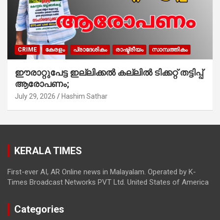
CRIME
കേരളം
പ്രാദേശികം
രാഷ്ട്രീയം
സാമ്പത്തികം
ഈരാറ്റുപേട്ട ഇല്ലിക്കൽ കല്ലിൽ ടിക്കറ്റ് തട്ടിപ്പ്
ആരോപണം;
July 29, 2026
Hashim Sathar
KERALA TIMES
First-ever AI, AR Online news in Malayalam. Operated by K-
Times Broadcast Networks PVT Ltd. United States of America
Categories