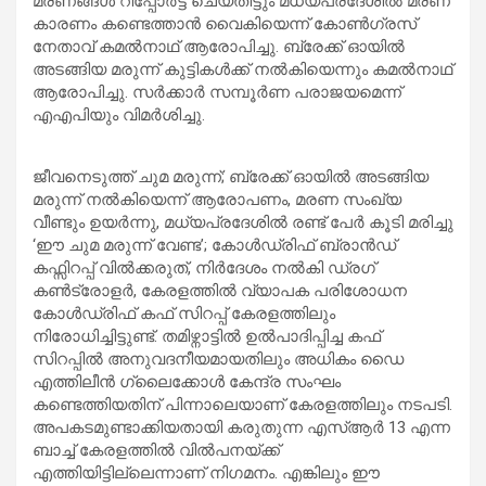
മരണങ്ങൾ റിപ്പോർട്ട് ചെയ്തിട്ടും മധ്യപ്രദേശിൽ മരണ
കാരണം കണ്ടെത്താൻ വൈകിയെന്ന് കോണ്‍ഗ്രസ്
നേതാവ് കമൽനാഥ് ആരോപിച്ചു. ബ്രേക്ക് ഓയിൽ
അടങ്ങിയ മരുന്ന് കുട്ടികള്‍ക്ക് നൽകിയെന്നും കമൽനാഥ്
ആരോപിച്ചു. സര്‍ക്കാര്‍ സമ്പൂര്‍ണ പരാജയമെന്ന്
എഎപിയും വിമര്‍ശിച്ചു.
ജീവനെടുത്ത് ചുമ മരുന്ന്; ബ്രേക്ക് ഓയിൽ അടങ്ങിയ
മരുന്ന് നൽകിയെന്ന് ആരോപണം, മരണ സംഖ്യ
വീണ്ടും ഉയര്‍ന്നു, മധ്യപ്രദേശിൽ രണ്ട് പേര്‍ കൂടി മരിച്ചു
‘ഈ ചുമ മരുന്ന് വേണ്ട’; കോൾഡ്രിഫ് ബ്രാൻഡ്
കഫ്സിറപ്പ് വിൽക്കരുത്, നിർദേശം നൽകി ഡ്രഗ്
കൺട്രോളർ, കേരളത്തിൽ വ്യാപക പരിശോധന
കോൾഡ്രിഫ് കഫ് സിറപ്പ് കേരളത്തിലും
നിരോധിച്ചിട്ടുണ്ട്. തമിഴ്നാട്ടിൽ ഉൽപാദിപ്പിച്ച കഫ്
സിറപ്പിൽ അനുവദനീയമായതിലും അധികം ഡൈ
എത്തിലീൻ ഗ്ലൈക്കോൾ കേന്ദ്ര സംഘം
കണ്ടെത്തിയതിന് പിന്നാലെയാണ് കേരളത്തിലും നടപടി.
അപകടമുണ്ടാക്കിയതായി കരുതുന്ന എസ്ആർ 13 എന്ന
ബാച്ച് കേരളത്തിൽ വിൽപനയ്ക്ക്
എത്തിയിട്ടില്ലെന്നാണ് നിഗമനം. എങ്കിലും ഈ