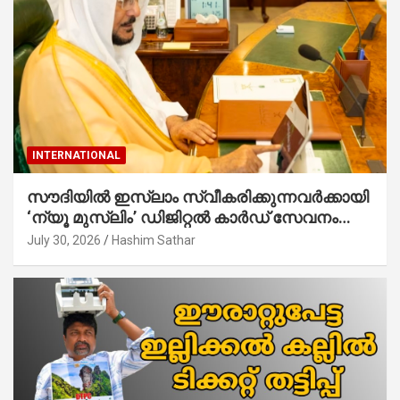
INTERNATIONAL
സൗദിയില്‍ ഇസ്‌ലാം സ്വീകരിക്കുന്നവര്‍ക്കായി
‘ന്യൂ മുസ്ലിം’ ഡിജിറ്റല്‍ കാര്‍ഡ് സേവനം
ആരംഭിച്ചു
July 30, 2026
Hashim Sathar