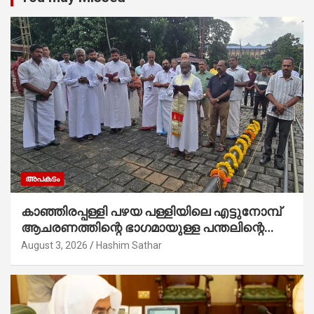
അപകടം
കാഞ്ഞിരപ്പള്ളി പഴയ പള്ളിയിലെ എട്ടുനോമ്പ്
ആചരണത്തിന്റെ ഭാഗമായുള്ള പന്തലിന്റെ
കാൽനാട്ട് കർമ്മം ആർച്ച് പ്രീസ്റ്റ് വെരി.
August 3, 2026
Hashim Sathar
റവ.ഫാ. കുര്യൻ താമരശ്ശേരി നിർവഹിക്കുന്നു.