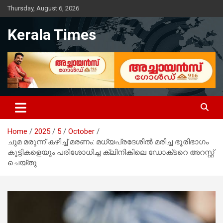
Skip
Thursday, August 6, 2026
to
content
Kerala Times
Home
2025
5
October
ചുമ മരുന്ന് കഴിച്ച് മരണം: മധ്യപ്രദേശിൽ മരിച്ച ഭൂരിഭാഗം
കുട്ടികളെയും പരിശോധിച്ച ക്ലിനികിലെ ഡോക്‌ടറെ അറസ്റ്റ്
ചെയ്‌തു