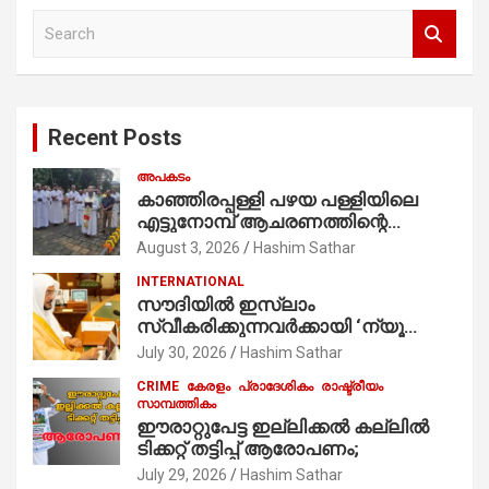
S
e
a
r
c
Recent Posts
h
അപകടം
കാഞ്ഞിരപ്പള്ളി പഴയ പള്ളിയിലെ
എട്ടുനോമ്പ് ആചരണത്തിന്റെ
ഭാഗമായുള്ള പന്തലിന്റെ കാൽനാട്ട്
August 3, 2026
Hashim Sathar
കർമ്മം ആർച്ച് പ്രീസ്റ്റ് വെരി. റവ.ഫാ.
INTERNATIONAL
കുര്യൻ താമരശ്ശേരി
സൗദിയില്‍ ഇസ്‌ലാം
നിർവഹിക്കുന്നു.
സ്വീകരിക്കുന്നവര്‍ക്കായി ‘ന്യൂ
മുസ്ലിം’ ഡിജിറ്റല്‍ കാര്‍ഡ് സേവനം
July 30, 2026
Hashim Sathar
ആരംഭിച്ചു
CRIME
കേരളം
പ്രാദേശികം
രാഷ്ട്രീയം
സാമ്പത്തികം
ഈരാറ്റുപേട്ട ഇല്ലിക്കൽ കല്ലിൽ
ടിക്കറ്റ് തട്ടിപ്പ് ആരോപണം;
July 29, 2026
Hashim Sathar