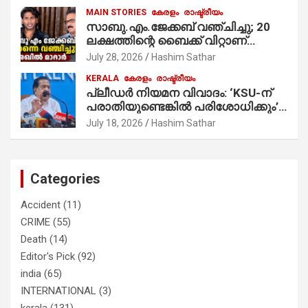
MAIN STORIES
കേരളം
രാഷ്ട്രീയം
സാബു.എം.ജേക്കബ് വഞ്ചിച്ചു; 20
ലക്ഷത്തിന്റെ ബൈക്ക് വിറ്റാണ്
തൃക്കാക്കരയില്‍ മത്സരിച്ചത്!
July 28, 2026
Hashim Sathar
പ്രചാരണത്തിന് രണ്ടേ രണ്ടുപേര്‍
KERALA
കേരളം
രാഷ്ട്രീയം
മാത്രമാണ് ഉണ്ടായിരുന്നത്;
പ്ലീഡർ നിയമന വിവാദം: ‘KSU-ന്
സാബുവിന്റേത് വ്യക്തിപരമായ
പരാതിയുണ്ടെങ്കിൽ പരിശോധിക്കും’;
നേട്ടത്തിനുള്ള പാര്‍ട്ടി; ഇപ്പോള്‍
രമേശ് ചെന്നിത്തല
ഫോണ്‍ വിളിച്ചാല്‍ എടുക്കില്ല;
July 18, 2026
Hashim Sathar
തിരഞ്ഞെടുപ്പിലെ ദുരനുഭവങ്ങള്‍
തുറന്നടിച്ച് അഖില്‍ മാരാര്‍ ട്വന്റി 20
വിട്ടു
Categories
Accident
(11)
CRIME
(55)
Death
(14)
Editor's Pick
(92)
india
(65)
INTERNATIONAL
(3)
kerala
(131)