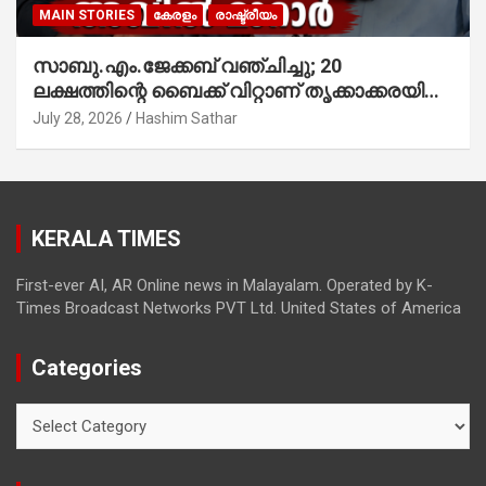
MAIN STORIES
കേരളം
രാഷ്ട്രീയം
സാബു.എം.ജേക്കബ് വഞ്ചിച്ചു; 20
ലക്ഷത്തിന്റെ ബൈക്ക് വിറ്റാണ് തൃക്കാക്കരയില്‍
മത്സരിച്ചത്! പ്രചാരണത്തിന് രണ്ടേ രണ്ടുപേര്‍
July 28, 2026
Hashim Sathar
മാത്രമാണ് ഉണ്ടായിരുന്നത്; സാബുവിന്റേത്
വ്യക്തിപരമായ നേട്ടത്തിനുള്ള പാര്‍ട്ടി;
ഇപ്പോള്‍ ഫോണ്‍ വിളിച്ചാല്‍ എടുക്കില്ല;
തിരഞ്ഞെടുപ്പിലെ ദുരനുഭവങ്ങള്‍ തുറന്നടിച്ച്
KERALA TIMES
അഖില്‍ മാരാര്‍ ട്വന്റി 20 വിട്ടു
First-ever AI, AR Online news in Malayalam. Operated by K-
Times Broadcast Networks PVT Ltd. United States of America
Categories
Categories