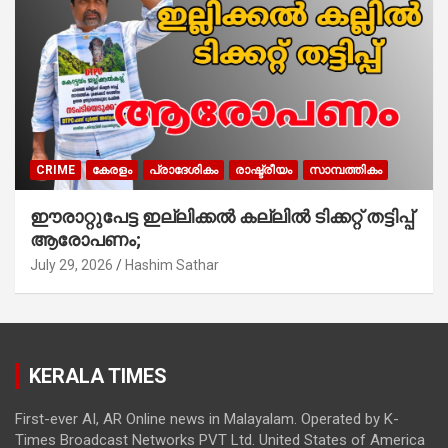
CRIME
കേരളം
പ്രാദേശികം
രാഷ്ട്രീയം
സാമ്പത്തികം
ഈരാറ്റുപേട്ട ഇല്ലിക്കൽ കല്ലിൽ ടിക്കറ്റ് തട്ടിപ്പ്
ആരോപണം;
July 29, 2026
Hashim Sathar
KERALA TIMES
First-ever AI, AR Online news in Malayalam. Operated by K-
Times Broadcast Networks PVT Ltd. United States of America