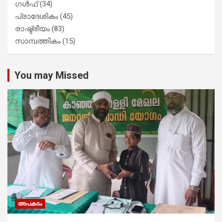
ഗൾഫ്
(34)
പ്രാദേശികം
(45)
രാഷ്ട്രീയം
(83)
സാമ്പത്തികം
(15)
You may Missed
അപകടം