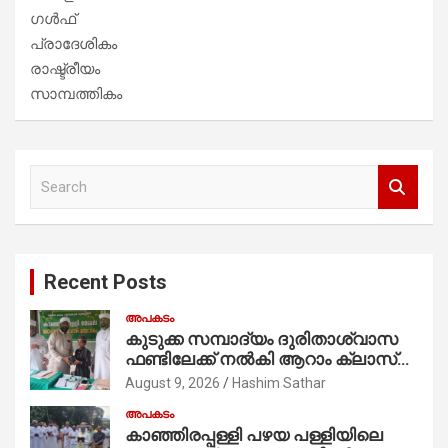
ഗൾഫ്
പ്രാദേശികം
രാഷ്ട്രീയം
സാമ്പത്തികം
S
e
a
r
c
Recent Posts
h
അപകടം
കുടുക്ക സമ്പാദ്യം ദുരിതാശ്വാസ
ഫണ്ടിലേക്ക് നൽകി ആറാം ക്ലാസ്
വിദ്യാർത്ഥി അമാൻ
August 9, 2026
Hashim Sathar
അപകടം
കാഞ്ഞിരപ്പള്ളി പഴയ പള്ളിയിലെ