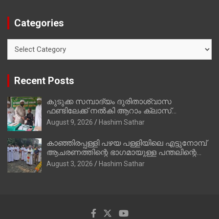
Categories
Categories
Recent Posts
കുടുക്ക സമ്പാദ്യം ദുരിതാശ്വാസ
ഫണ്ടിലേക്ക് നൽകി ആറാം ക്ലാസ്
വിദ്യാർത്ഥി അമാൻ
August 9, 2026
Hashim Sathar
കാഞ്ഞിരപ്പള്ളി പഴയ പള്ളിയിലെ എട്ടുനോമ്പ്
ആചരണത്തിന്റെ ഭാഗമായുള്ള പന്തലിന്റെ
കാൽനാട്ട് കർമ്മം ആർച്ച് പ്രീസ്റ്റ് വെരി.
August 3, 2026
Hashim Sathar
റവ.ഫാ. കുര്യൻ താമരശ്ശേരി നിർവഹിക്കുന്നു.