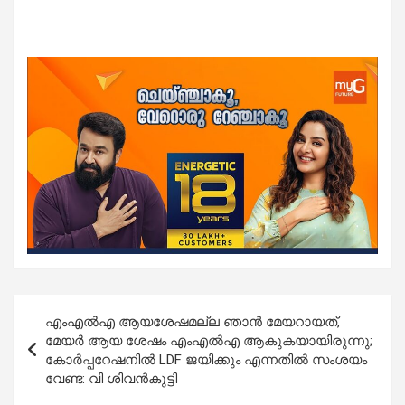
Post
എംഎൽഎ ആയശേഷമല്ല ഞാൻ മേയറായത്,
navigation
മേയർ ആയ ശേഷം എംഎൽഎ ആകുകയായിരുന്നു;
കോർപ്പറേഷനിൽ LDF ജയിക്കും എന്നതിൽ സംശയം
വേണ്ട: വി ശിവൻകുട്ടി