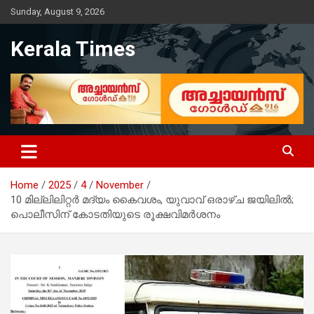
Skip
Sunday, August 9, 2026
to
content
Kerala Times
Home
2025
4
November
10 മില്ലിലിറ്റർ മദ്യം കൈവശം, യുവാവ് ഒരാഴ്ച ജയിലിൽ;
പൊലീസിന് കോടതിയുടെ രൂക്ഷവിമർശനം