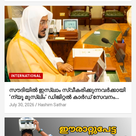
INTERNATIONAL
സൗദിയില്‍ ഇസ്‌ലാം സ്വീകരിക്കുന്നവര്‍ക്കായി
‘ന്യൂ മുസ്ലിം’ ഡിജിറ്റല്‍ കാര്‍ഡ് സേവനം
ആരംഭിച്ചു
July 30, 2026
Hashim Sathar