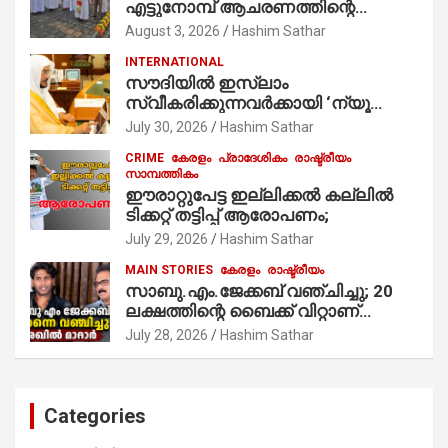
എട്ടുനോമ്പ് ആചരണത്തിന്റെ
ഭാഗമായുള്ള പന്തലിന്റെ കാൽനാട്ട്
August 3, 2026
Hashim Sathar
കർമ്മം ആർച്ച് പ്രീസ്റ്റ് വെരി. റവ.ഫാ.
INTERNATIONAL
കുര്യൻ താമരശ്ശേരി
സൗദിയില്‍ ഇസ്‌ലാം
നിർവഹിക്കുന്നു.
സ്വീകരിക്കുന്നവര്‍ക്കായി ‘ന്യൂ
മുസ്ലിം’ ഡിജിറ്റല്‍ കാര്‍ഡ് സേവനം
July 30, 2026
Hashim Sathar
ആരംഭിച്ചു
CRIME
കേരളം
പ്രാദേശികം
രാഷ്ട്രീയം
സാമ്പത്തികം
ഈരാറ്റുപേട്ട ഇല്ലിക്കൽ കല്ലിൽ
ടിക്കറ്റ് തട്ടിപ്പ് ആരോപണം;
July 29, 2026
Hashim Sathar
MAIN STORIES
കേരളം
രാഷ്ട്രീയം
സാബു.എം.ജേക്കബ് വഞ്ചിച്ചു; 20
ലക്ഷത്തിന്റെ ബൈക്ക് വിറ്റാണ്
തൃക്കാക്കരയില്‍ മത്സരിച്ചത്!
July 28, 2026
Hashim Sathar
പ്രചാരണത്തിന് രണ്ടേ രണ്ടുപേര്‍
മാത്രമാണ് ഉണ്ടായിരുന്നത്;
സാബുവിന്റേത് വ്യക്തിപരമായ
നേട്ടത്തിനുള്ള പാര്‍ട്ടി; ഇപ്പോള്‍
Categories
ഫോണ്‍ വിളിച്ചാല്‍ എടുക്കില്ല;