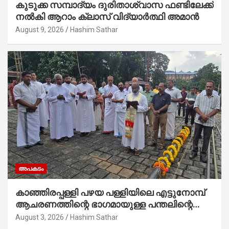
കുടുക്ക സമ്പാദ്യം ദുരിതാശ്വാസ ഫണ്ടിലേക്ക്
നൽകി ആറാം ക്ലാസ് വിദ്യാർത്ഥി അമാൻ
August 9, 2026
Hashim Sathar
അപകടം
കാഞ്ഞിരപ്പള്ളി പഴയ പള്ളിയിലെ എട്ടുനോമ്പ്
ആചരണത്തിന്റെ ഭാഗമായുള്ള പന്തലിന്റെ
കാൽനാട്ട് കർമ്മം ആർച്ച് പ്രീസ്റ്റ് വെരി.
August 3, 2026
Hashim Sathar
റവ.ഫാ. കുര്യൻ താമരശ്ശേരി നിർവഹിക്കുന്നു.